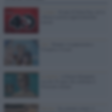
L’evento /
40 anni di Dylan Dog: arriva
a Roma la prima rappresentazione
teatrale
Arte /
Maupal e la paparazzata a
Cleopatra e Cesare
La mostra /
A Palazzo Bonaparte
raccolte 50 opere che celebrano il
Novecento italiano
Turismo /
Da convento a hotel: il