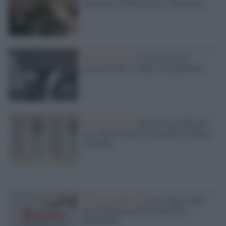
monastero di Borromini a Trastevere
La recensione /
C'è una notte dei
miracoli nella "Caput" dei penultimi
Il manoscritto /
All’asta una delle più
rare edizioni della Commedia di Dante
Alighieri
I festeggiamenti /
I nomi degli ospiti
per festeggiare gli 80 anni della
Repubblica