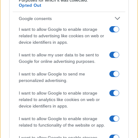
Purposes for which it was collected.
Opted Out
Google consents
I want to allow Google to enable storage
related to advertising like cookies on web or
device identifiers in apps.
Syndication
Culture
I want to allow my user data to be sent to
Google for online advertising purposes.
Salute
Globalist
I want to allow Google to send me
Megachip
Globalscience
personalized advertising.
GiULia
Globalsport
I want to allow Google to enable storage
related to analytics like cookies on web or
Prima Pagina
device identifiers in apps.
I want to allow Google to enable storage
related to functionality of the website or app.
Giornale dello
Facebook
Spettacolo
I want to allow Google to enable storage