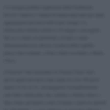
La rassegna gratuita organizzata dalla Fondazione
Piccolo America è oramai diventata negli anni uno degli
appuntamenti più attesi dell’estate romana. La
dodicesima edizione partirà il 28 maggio e proseguirà
fino al 12 luglio tra proiezioni, incontri e ospiti
internazionali in tre diverse location della Capitale:
piazza San Cosimato, il Parco della Cervelletta e Monte
Ciocci.
Il festival è stato presentato al Cinema Troisi, dove
presto aprirà una nuova aula studio da circa 500 posti
aperta 24 ore su 24. Ad inaugurare la manifestazione
sarà Marco Bellocchio che, insieme a Stefano Nazzi e
Myss Keta, presenterà a San Cosimato i primi tre episodi
di “Portobello”, la serie dedicata al caso Enzo Tortora.