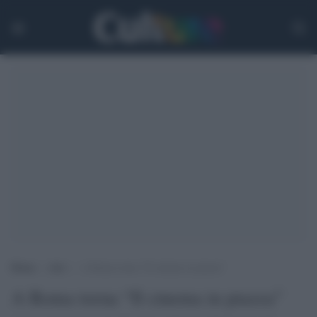
Home
>
Arti
>
A Roma torna “Il cinema in piazza”
A Roma torna “Il cinema in piazza”