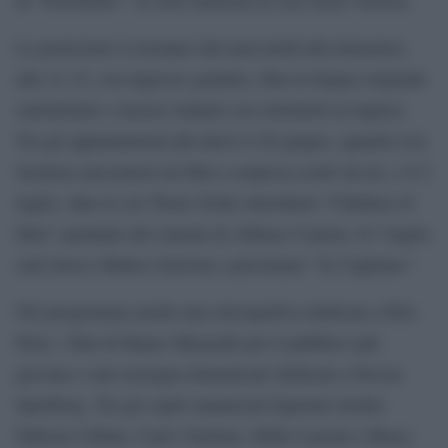
Le proiezioni si terranno dal mercoledì alla domenica
alle 21.15, con ingresso gratuito, film in lingua originale
sottotitolati e classici italiani con sottotitoli in inglese.
Tra gli appuntamenti più attesi il 28 giugno, quando Léa
Seydoux presenterà un film a sorpresa scelto da lei, e il 2
luglio, data in cui Thom Yorke introdurrà “Children of
Men” parlando del cinema di Alfonso Cuarón. Il 3 luglio
sarà invece Matteo Garrone a presentare “Io Capitano”.
Nel programma anche una retrospettiva dedicata a Elio
Petri, i film di Hayao Miyazaki per il pubblico più
giovane e una rassegna domenicale dedicata a Steven
Spielberg. Tra gli ospiti annunciati figurano inoltre
Fabrizio Gifuni, Carlo Verdone, Pablo Larraín e Bruce