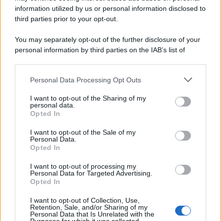
tornei mondiali. Nel frattempo, il calciomercato va avanti e
information utilized by us or personal information disclosed to
sembra regalarci una Serie A di livello
third parties prior to your opt-out.
Università di Siena /
Il Palazzo del Rettorato apre le porte:
You may separately opt-out of the further disclosure of your
appuntamento per il 16 agosto
personal information by third parties on the IAB’s list of
downstream participants.
Personal Data Processing Opt Outs
This information may also be disclosed by us to third parties
on the IAB’s List of Downstream Participants that may further
Tendenze /
Sale il numero degli acquisti online in Europa e
I want to opt-out of the Sharing of my
disclose it to other third parties.
aumentano le vendite di articoli second hand
personal data.
Opted In
Please note that this website/app uses one or more Google
services and may gather and store information including but
I want to opt-out of the Sale of my
Personal Data.
not limited to your visit or usage behaviour. You may click to
Opted In
grant or deny consent to Google and its third-party tags to
Il caso /
Trump ha quasi esaurito l'arsenale Usa, ma il
use your data for below specified purposes in below Google
tycoon smentisce
I want to opt-out of processing my
consent section.
Personal Data for Targeted Advertising.
Opted In
I want to opt-out of Collection, Use,
Retention, Sale, and/or Sharing of my
Personal Data that Is Unrelated with the