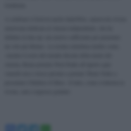
Goldstein.
A celebrare il festival anche IndieWire, autorevole rivista
americana dedicata al cinema indipendente, che ha
definito la line-up «un motivo sufficiente per prenotare
un volo per Roma». La testata sottolinea inoltre come,
«mentre il resto del mondo discute della morte del
cinema, Roma proietta Twin Peaks all’aperto ogni
venerdì sera e riesce persino a portare Thom Yorke a
presentare Children of Men». Il tutto, come evidenzia la
rivista, sarà a ingresso gratuito.
Facebook
Twitter
Telegram
WhatsApp