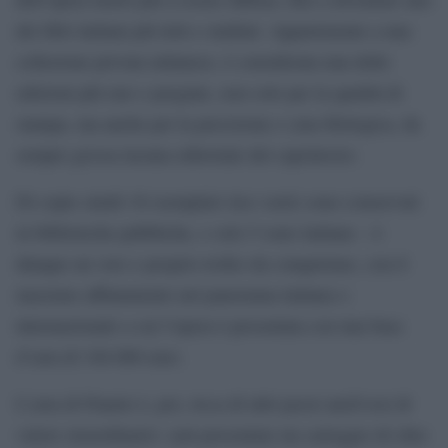
dei libri italiani più letti e studiati. Appartenente a una
collezione privata milanese, è considerata una delle
edizioni più rare e pregiate, non solo per la qualità di
stampa, ma anche per la precisione e cura filologica, da
sempre grossa lacuna editoriale del capolavoro.
Di copie simili 16 esemplari (tra i noti) sono conservati
in biblioteche pubbliche, e solo 5 sono italiane – è
dunque un vero e proprio trofeo da conquistare, con il
massimo affiatamento nel panorama italiano e
internazionale a cui l’opera è presentata con una base
d’asta di 340.000 euro.
L’asta di Finarte è, poi, ricca di altri pezzi anch’essi di
valore straordinario: sarà presentato un carteggio di oltre