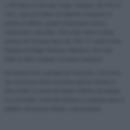
1.300 lettere di Giovanni Verga e familiari, dal 1893 al
1912, e più di 80 lettere di Gabriele d’Annunzio al
prefetto di Milano, grande testimonianza storica,
istituzionale e personale. Sott’occhio anche le prime
edizioni dei Promessi Sposi del 1825-’27, della Cucina
Futurista di Filippo Tommaso Marinetti e dei Canti
Orfici di Dino Campana, con dedica autografa.
Dal Quattrocento, passando per Ottocento e Novecento,
sino ad arrivare anche alla prima edizione italiana di
Harry Potter, la mostra di Finarte di Roma sarà dunque
ricca di inediti e rarità che mettono in trepidante attesa il
pubblico del mercato italiano e internazionale.