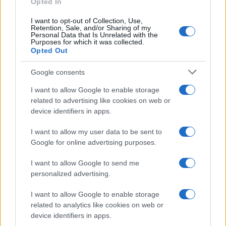
Opted In
I want to opt-out of Collection, Use,
Retention, Sale, and/or Sharing of my
Personal Data that Is Unrelated with the
Purposes for which it was collected.
Opted Out
Google consents
I want to allow Google to enable storage
related to advertising like cookies on web or
device identifiers in apps.
Syndication
Culture
I want to allow my user data to be sent to
Google for online advertising purposes.
Salute
Globalist
I want to allow Google to send me
Megachip
Globalscience
personalized advertising.
GiULia
Globalsport
I want to allow Google to enable storage
related to analytics like cookies on web or
Prima Pagina
device identifiers in apps.