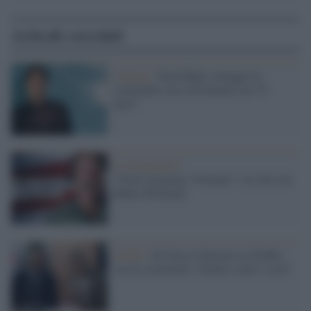
Articoli correlati
Cinema /
Sean Baker omaggia la
commedia sexy all'italiana con 'Ti
amo!'
La recensione /
“Good morning Vietnam”: cil cult con
Robin Williams
Il film /
De Sica è sbarcato su Netflix
con la commedia "Natale a tutti i costi"