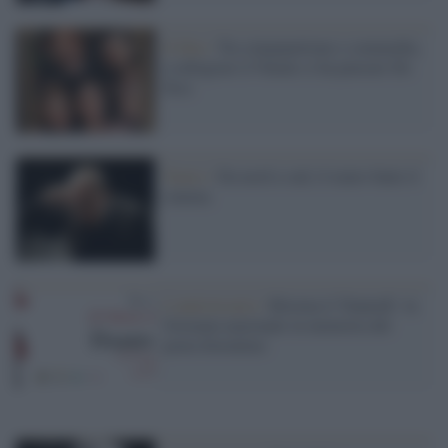
Il film /
Tra cinepanettone e commedia,
a rallegrare il Natale ci ha pensato De
Sica
Teatro /
Da nord a sud, il teatro batte il
cinema
L'anniversario /
Ritorna il 'Dantedì': la
Giornata nazionale in memoria del
poeta fiorentino