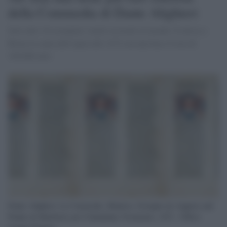
della Commedia di Dante Alighieri
Solo altri 16 esemplari simili esistenti al mondo. È attesa a
Roma la copia dell’opera del 1472 con una base d’asta di
340.000 euro
Dante Alighieri, La Commedia. Mantova, Georgius de Augusta and
Paulus de Butzbach, per Columbinus Veronensis, 1472 - Ufficio