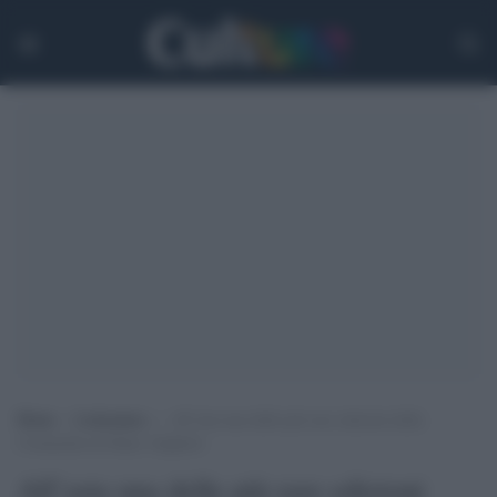
Home
>
Letteratura
>
All’asta una delle più rare edizioni della
Commedia di Dante Alighieri
All’asta una delle più rare edizioni