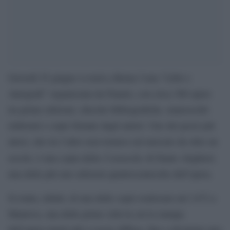
Giovedì 25 giugno si terrà a Roma l’asta “Libri e
Autografi” organizzata da Finarte, con circa 300 opere
tra prime edizioni, chicche bibliografiche, manoscritti
elaborati e copie firmate dagli autori. Uno dei pezzi più
attesi, che tra l’altro non tornava sul mercato da oltre un
Commedia
secolo, è una copia della
di Dante Alighieri,
una delle più rare edizioni quattrocentesche dell’opera.
Si tratta, infatti, di una delle copie realizzate nel 1472 a
Mantova, una delle prime città in cui la stampa
dell’opera iniziò più a essere diffusa, fino a diventare uno