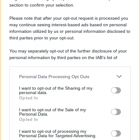
Il ricordo /
Le radici di Francesco
section to confirm your selection.
Una domenica di settembre con Guccini nella sua casa a Pàvana,
Please note that after your opt-out request is processed you
tra ricordi del premio Tenco, la gara di disegni con Andrea
may continue seeing interest-based ads based on personal
Pazienza sulle tovaglie di carta, il rapporto con i fan che
information utilized by us or personal information disclosed to
continuano a cercarlo e la bellezza delle montagne e dei gatti.
third parties prior to your opt-out.
L'album /
"Timeless", il nuovo album postumo di Prince
You may separately opt-out of the further disclosure of your
racconta quattro decenni di creatività
personal information by third parties on the IAB’s list of
downstream participants.
Personal Data Processing Opt Outs
This information may also be disclosed by us to third parties
on the IAB’s List of Downstream Participants that may further
L'inaugurazione /
Cuneo inaugura Esseci: il nuovo polo
I want to opt-out of the Sharing of my
disclose it to other third parties.
culturale nell’ex ospedale di Santa Croce
personal data.
Opted In
Please note that this website/app uses one or more Google
services and may gather and store information including but
I want to opt-out of the Sale of my
Personal Data.
not limited to your visit or usage behaviour. You may click to
Opted In
grant or deny consent to Google and its third-party tags to
Musica /
Love Sensation, il primo duetto di Madonna e Kylie
use your data for below specified purposes in below Google
Minogue
I want to opt-out of processing my
consent section.
Personal Data for Targeted Advertising.