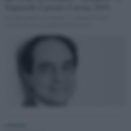
Tapparelli il premio Calvino 2018
Il riconoscimento ad esordienti a "L'inverno di Giona".
L'autore lavora in un'azienda metalmeccanica
redazione