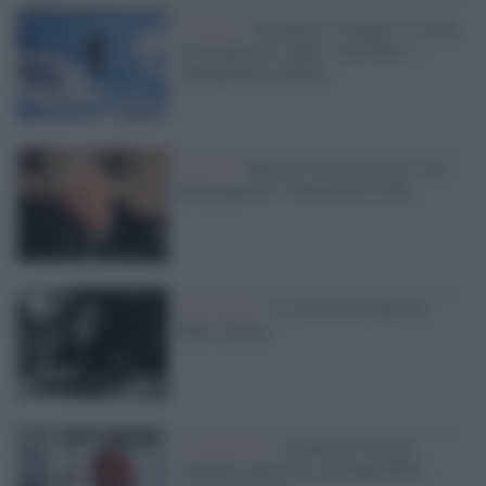
L’evento /
Tra paura e coraggio: il ciclo
di incontri per capire il presente e
immaginare il futuro
Editoria /
Bray al Circolo Lettori, ora
può preparare il Salone del Libro
Letteratura /
Le lezioni postume di
Italo Calvino
Il centenario /
Il genio di Calvino
celebrato attraverso un francobollo