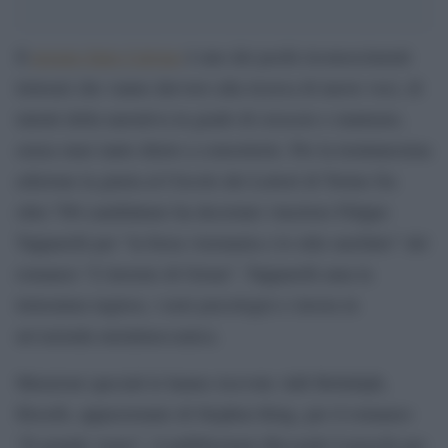
Il
premio Italo Calvino
è uno dei pochi riconoscimenti
letterari che vanno davvero alla ricerca di nuove voci, di
talenti della narrativa in grado di crescere e maturare,
senza stare tanto dietro a consorterie. Per la trentunesima
edizione la giuria al Circolo dei Lettori di Torino fra
oltre 700 candidature ha decretato vincitore Filippo
Tapparelli per “la forza visionaria e lo stile rarefatto” del
romanzo “L’inverno di Giona”. Tapparelli ama la
letteratura inglese, i noir psicologici e lavora in
un’azienda metalmeccanica.
Menzioni speciali le hanno ricevute Adil Bellafqih,
filosofo, appassionato di Stephen King, per il romanzo
“Il grande vuoto”, il pubblicitario Riccardo Luraschi per