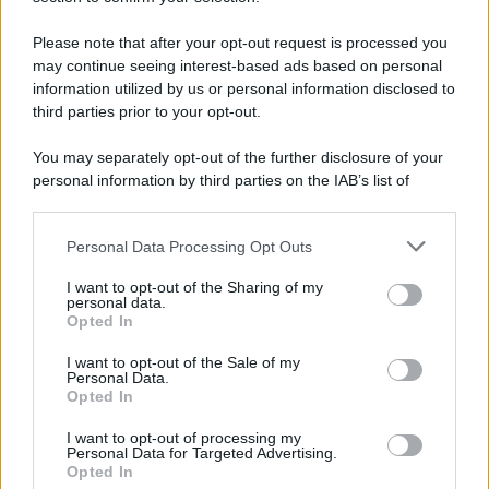
Autore di capolavori come Auschwitz, La locomotiva,
L’avvelenata e Canzone per un’amica, ha segnato oltre mezzo
Please note that after your opt-out request is processed you
secolo di musica e cultura italiana. I funerali si svolgeranno in
may continue seeing interest-based ads based on personal
forma strettamente privata, mentre a settembre sarà organizzata
information utilized by us or personal information disclosed to
una cerimonia commemorativa.
third parties prior to your opt-out.
L'anniversario /
90 anni di Yves Saint Laurent, tra moda e
You may separately opt-out of the further disclosure of your
scandali
personal information by third parties on the IAB’s list of
downstream participants.
Personal Data Processing Opt Outs
This information may also be disclosed by us to third parties
on the IAB’s List of Downstream Participants that may further
Il riconoscimento /
Consegnato alla professoressa Nadia
I want to opt-out of the Sharing of my
disclose it to other third parties.
Marchettini il premio “Advances in Cleaner Production
personal data.
Opted In
Award”
Please note that this website/app uses one or more Google
services and may gather and store information including but
I want to opt-out of the Sale of my
Personal Data.
not limited to your visit or usage behaviour. You may click to
Opted In
grant or deny consent to Google and its third-party tags to
Le programmazioni /
I documentari RAI che raccontano
use your data for below specified purposes in below Google
l'Italia: da Mennea, a Tina Anselmi sino a Renzo Piano è
I want to opt-out of processing my
atteso un autunno tra grandi biografie, cultura, sport e crime
consent section.
Personal Data for Targeted Advertising.
Opted In