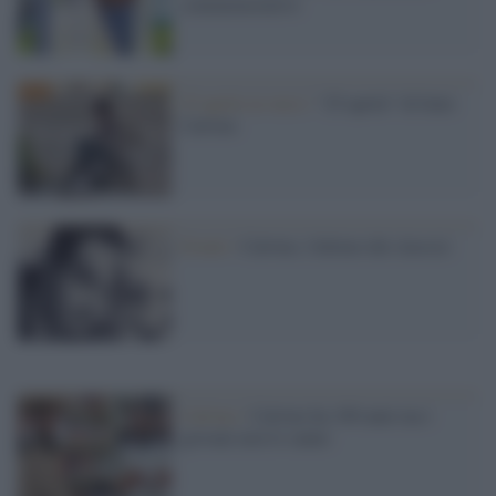
commemorativo
25 aprile in versi /
“25 aprile” di Italo
Calvino
Eventi /
Calvino, l'ultimo dei classici
Calvino /
Calvino ha 100 anni ma i
giovani non lo sanno