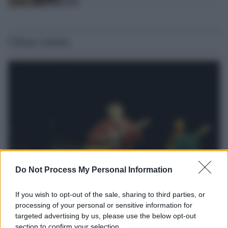
Ultime notizie
Do Not Process My Personal Information
Il lutto /
Addio a Francesco Guccini, il poeta della canzone
If you wish to opt-out of the sale, sharing to third parties, or
d’autore italiana
processing of your personal or sensitive information for
targeted advertising by us, please use the below opt-out
Si è spento nella sua Pavana circondato dall’affetto della famiglia.
section to confirm your selection.