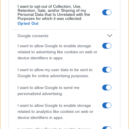
I want to opt-out of Collection, Use,
Retention, Sale, and/or Sharing of my
Personal Data that Is Unrelated with the
Purposes for which it was collected.
Opted Out
Google consents
I want to allow Google to enable storage
related to advertising like cookies on web or
device identifiers in apps.
Syndication
Culture
I want to allow my user data to be sent to
Google for online advertising purposes.
Salute
Globalist
I want to allow Google to send me
Megachip
Globalscience
personalized advertising.
GiULia
Globalsport
I want to allow Google to enable storage
related to analytics like cookies on web or
Prima Pagina
device identifiers in apps.