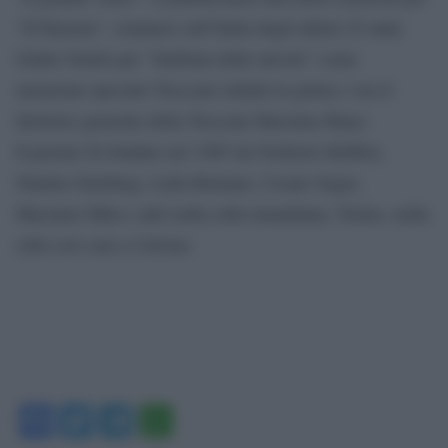
“Il Faraone”, romanzo sull’Italia degli ultimi 25 anni,
Giulio Nardo per “Sinfonia delle nuvole” come
menzione speciale Treccani (infatti in giuria c’era il
direttore generale della Treccani Massimo Bray).
Il premio fu fondato nel 1985 da Norberto Bobbio,
Natalia Ginzburg, Lalla Romano, Cesare Segre,
Massimo Mila e altri nella città einaudiana, Torino, nella
città così cara a Calvino.
Facebook
Twitter
Telegram
WhatsApp