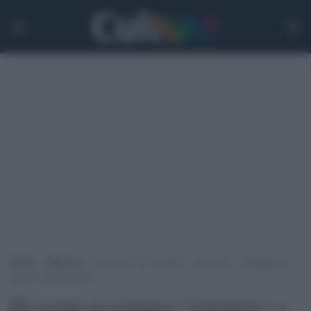
Home
>
Editoria
>
Ha scritto un romanzo “visionario”: a Tapparelli il
premio Calvino 2018
Ha scritto un romanzo "visionario": a