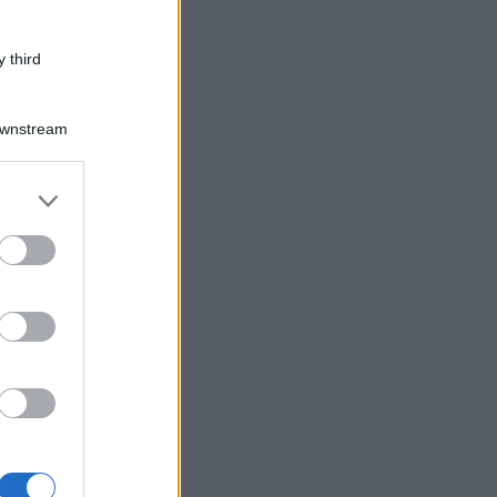
 third
Downstream
er and store
to grant or
ed purposes