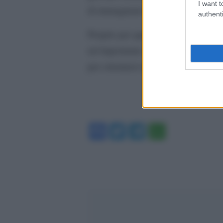
I want t
di immaginare un nuovo futuro”.
authenti
Proprio per questo il ciclo di incon
un’importante occasione per interro
per orientarsi nel futuro.
Facebook
Twitter
Telegram
WhatsA