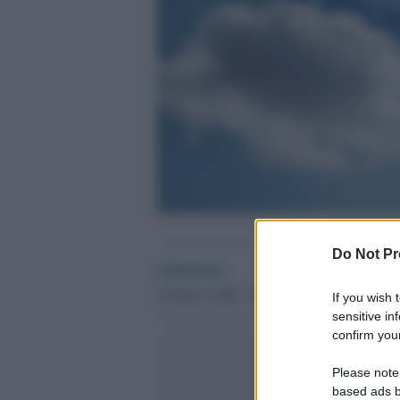
Do Not Pr
redazione
18 Marzo 2026 - 16.03
If you wish 
sensitive in
confirm your
Please note
based ads b