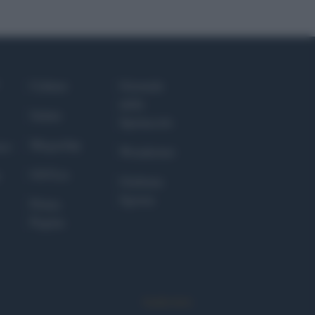
Culture
Giornale
dello
Salute
Spettacolo
Megachip
nce
Wondernet
GiULia
Giuliana
Sgrena
Prima
Pagina
Syndication