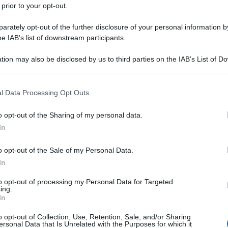
 prior to your opt-out.
rately opt-out of the further disclosure of your personal information by
he IAB’s list of downstream participants.
tion may also be disclosed by us to third parties on the IAB’s List of 
 that may further disclose it to other third parties.
 that this website/app uses one or more Google services and may gath
l Data Processing Opt Outs
including but not limited to your visit or usage behaviour. You may click 
 to Google and its third-party tags to use your data for below specifi
via “L’età della paura e del coraggio”, un ciclo
o opt-out of the Sharing of my personal data.
ogle consent section.
In
one Circolo dei Lettori in collaborazione con
ia di assicurazioni italiana. Saranno quattro
o opt-out of the Sale of my Personal Data.
In
orino che si svolgeranno fino al 29 aprile per
ee come la crisi climatica e i cambiamenti
to opt-out of processing my Personal Data for Targeted
ing.
In
o opt-out of Collection, Use, Retention, Sale, and/or Sharing
a stagione “Dialogo aperto” e ha il compito di
ersonal Data that Is Unrelated with the Purposes for which it