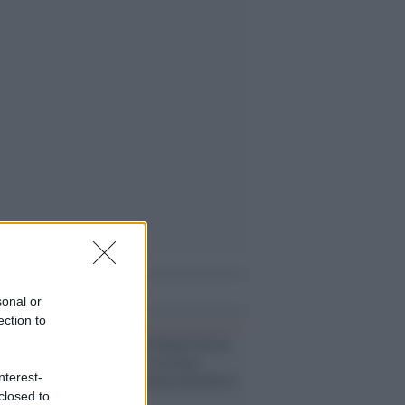
i anche
sonal or
ection to
La mostra /
“Il futuro ha un
cuore antico”: la storia
millenaria di Gaza attraverso
nterest-
l’arte
closed to