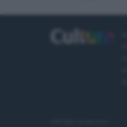
Fa
Tw
Co
Ch
Pr
©2020 Culture • All right reserved.