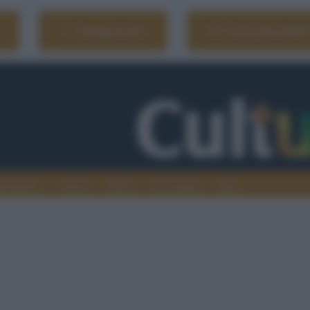
Naviga il sito
Vai al sito dell'
ionamenti
Atenei
Media
Tecnologia
Sport