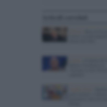
Articoli correlati
Editoria /
Bray al Circo
Lettori, ora può preparar
Salone del Libro
Il libro /
Al Salone del 
Roberto Vecchioni con
"Scrivere il cielo. Poesi
contrario"
Graphic Novel /
Topolin
parla torinese: il dialett
piemontese entra nel fu
Disney