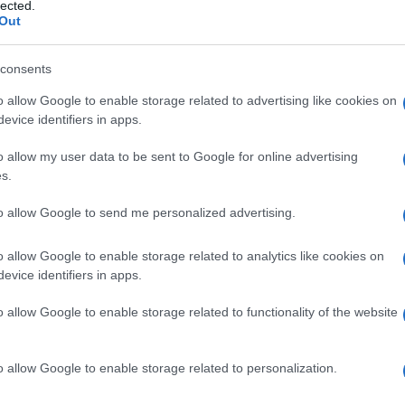
lected.
scolto in cui linguaggi diversi aiutano ad
Out
presente. Lo psicanalista Matteo Lancini e il
consents
l ciclo, seguiti dal regista Dario Argento e dal
o allow Google to enable storage related to advertising like cookies on
ro avrà il principale scopo di affrontare il tema
evice identifiers in apps.
tive che si estendono dalla psicanalisi alla
o allow my user data to be sent to Google for online advertising
sformarla in consapevolezza e speranza verso il
s.
ne Circolo dei Lettori Giuseppe Culicchia
Ulti
to allow Google to send me personalized advertising.
 coraggio è un ciclo che nasce dalla
i, in un’epoca caratterizzata da cambiamenti
o allow Google to enable storage related to analytics like cookies on
evice identifiers in apps.
dopo la nota pandemia le guerre sono tornate a
, Africa, e in cui l’avvento dell’intelligenza
o allow Google to enable storage related to functionality of the website
o del nostro stesso stare al mondo. Tutto ciò fa
ino non solo tra gli adulti ma anche tra i
o allow Google to enable storage related to personalization.
coraggio di affrontare questo nostro presente e