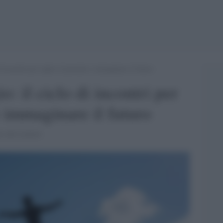
di incontri per capire il presente e immaginare il futuro
o: il ciclo di incontri per
e immaginare il futuro
o dei Lettori