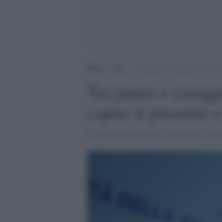
Home
>
Arti
>
Tra paura e coraggio: il ciclo 
Tra paura e coraggi
capire il presente 
Il nuovo progetto della Fondazione Circol