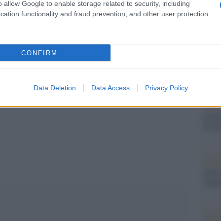
o allow Google to enable storage related to security, including
Il ri
cation functionality and fraud prevention, and other user protection.
Una d
tri al Circolo dei Lettori rappresenterà
casa 
gara 
garsi sul presente e a possedere strumenti utili
CONFIRM
tovagl
conti
monta
Data Deletion
Data Access
Privacy Policy
L'al
postu
pp
di cr
L'in
nuovo
Sant
Musi