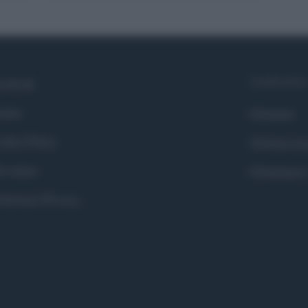
Syndication
cebook
itter
Globalist
okie Policy
Globalscie
i siamo
Globalsport
eferenze Privacy