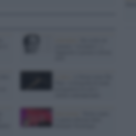
Mado
lo
Letteratura /
Ha scritto un
e il
romanzo "visionario": a
Tapparelli il premio Calvino
2018
Libro
La fiera /
A Torino torna The
Phair: la fotografia di moda
e al
protagonista tra arte e
cultura contemporanea
o
Innovazione /
Torino ospita
o
la quinta edizione della
metto
Biennale Tecnologia