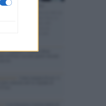
cordo /
Le radici di Francesco
omenica di settembre con Guccini nella sua
a Pàvana, tra ricordi del premio Tenco, la
di disegni con Andrea Pazienza sulle
ie di carta, il rapporto con i fan che
nuano a cercarlo e la bellezza delle
gne e dei gatti.
bum /
"Timeless", il nuovo album
mo di Prince racconta quattro decenni
eatività
augurazione /
Cuneo inaugura Esseci: il
 polo culturale nell’ex ospedale di
a Croce
ca /
Love Sensation, il primo duetto di