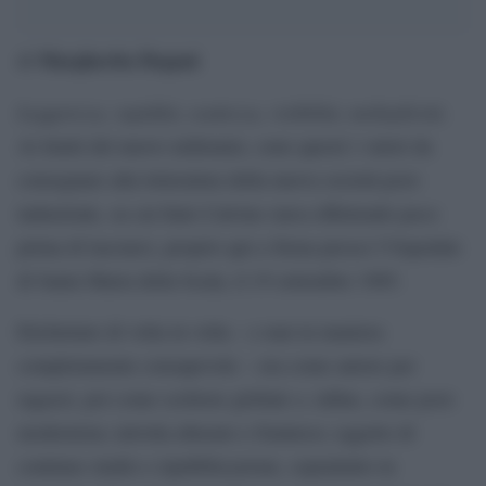
Margherita Degani
di
Leggerezza, rapidità, esattezza, visibilità, molteplicità
.
Ai limiti del nuovo millennio, sono questi i valori da
consegnare alla letteratura della nuova società post-
industriale, su cui Italo Calvino stava riflettendo poco
prima di lasciarci, proprio qui a Siena presso l’Ospedale
di Santa Maria della Scala, il 19 settembre 1985.
Etichettato di volta in volta – e mai in maniera
completamente consapevole – ora come autore per
ragazzi, poi come scrittore globale o, infine, come post-
modernista; talvolta abusato e frainteso; oggetto di
continuo studio e ripubblicazione, soprattutto in