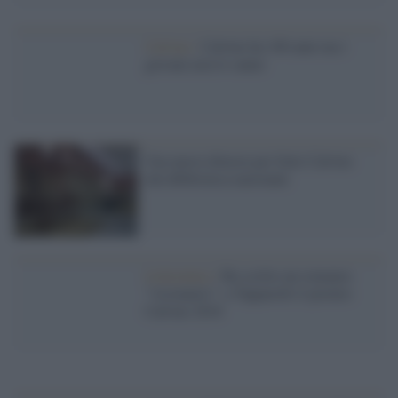
Calvino /
Calvino ha 100 anni ma i
giovani non lo sanno
Una nuova dimora per Italo Calvino
alla Biblioteca nazionale
Letteratura /
Ha scritto un romanzo
"visionario": a Tapparelli il premio
Calvino 2018