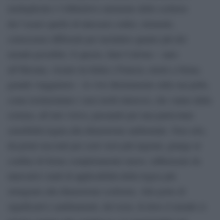
molteplicità e l’obbiettivo smisurato dello scrittore
dev’essere quello di intessere codici, elementi,
conoscenze differenti per includere quanto più del
mondo possibile. E questo, Italo Calvino – nato
all’Havana, vissuto tra Italia e Francia, morto a Siena;
grande viaggiatore – lo vive direttamente sulla sua pelle,
come testimoniano i suoi molti interessi, che vanno dalla
scienza, all’arte visiva, passando per una particolare
sensibilità legata alla dimensione ambientale. Non solo,
da primi racconti per certi versi più ingenui, giunge al
confine di forme completamente nuove, influenzate da
innovativi studi di applicabilità della logica più
stringente alla dimensione scrittoria. Alle porte di
significativi cambiamenti, del resto, là dove il mondo si