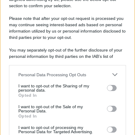
L'album /
"Timeless", il nuovo album postumo di Prince
section to confirm your selection.
racconta quattro decenni di creatività
Please note that after your opt-out request is processed you
Dieci registrazioni inedite, incise tra il 1977 e il 2016, compongono
may continue seeing interest-based ads based on personal
il nuovo progetto postumo realizzato da The Prince Estate e
information utilized by us or personal information disclosed to
Legacy Recordings – Sony Music.
third parties prior to your opt-out.
L'inaugurazione /
Cuneo inaugura Esseci: il nuovo polo
You may separately opt-out of the further disclosure of your
culturale nell’ex ospedale di Santa Croce
personal information by third parties on the IAB’s list of
downstream participants.
Personal Data Processing Opt Outs
This information may also be disclosed by us to third parties
on the IAB’s List of Downstream Participants that may further
Musica /
Love Sensation, il primo duetto di Madonna e Kylie
I want to opt-out of the Sharing of my
disclose it to other third parties.
Minogue
personal data.
Opted In
Please note that this website/app uses one or more Google
services and may gather and store information including but
I want to opt-out of the Sale of my
Personal Data.
not limited to your visit or usage behaviour. You may click to
Opted In
grant or deny consent to Google and its third-party tags to
L'evento /
La Sila diventa un palcoscenico naturale: nasce “A
use your data for below specified purposes in below Google
Farla Amare Comincia Tu – Opera Sila”
I want to opt-out of processing my
consent section.
Personal Data for Targeted Advertising.