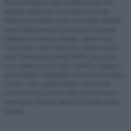
Senza sottolineare la chiara attualità di alcune delle
tematiche sopraccitate e di conseguenza la lucida
intuitività di un grande autore, che ha saputo anticipare
aspetti fondamentali della nostra epoca, è importante
soffermarsi sul trinomio: individuo, natura e storia.
Ovvero uomo, mondo, tempo. Ecco i pilastri su cui si
regge l’intero percorso di Italo Calvino, che crea una
vera e propria rete in cui saperi, esperienze e sguardi si
interconnettono continuamente nel tentativo di restituire
ai lettori – unici soggetti realmente coinvolti nella
creazione di senso che nasce dalla lettura di un’opera –
un’immagine complessa, eppure mai del tutto esaurita,
del reale.