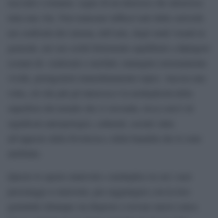
racconti e romanzi, segno di un interesse che attraversa
tutta una vita. Non mancano influssi nati dalla curiosità
nei confronti del cinema, dell’arte, degli studi visuali in
generale, nei suo scritti fortemente equilibrati a dipingere
scenari de- realizzati e rarefatti, immagini estremamente
vivide, protagonisti immediatamente topici. Ancora una
volta, ciò che più gli interessa è la molteplicità della
superficie del mondo che ci circonda, ricca com’è di
significati antropologici, culturali, sociali; tutta
all’opposto della frivolezza e della banalità che le sono
attribuite.
Questo lo spazio mutevole e molteplice in cui i suoi
personaggi si muovono, per raggiungere con la loro
genuinità chiunque sia disposto a trovare nuovo senso.