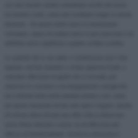
cui sono inseriti, mentre camminano sul filo del rasoio
tra irrealtà e reale, senza mai sconfinare troppo in alcuna
direzione. Da questo attrito nasce lo straniamento
calviniano, capace di rendere nuovo il già conosciuto e di
attribuire nuovo significato a quanto creduto scontato.
Lo sguardo che le sue opere ci restituiscono non è mai
ingenuo, ma ben orientato a svelare qualcosa di più, a
stimolare riflessioni su quello che ci circonda, per
smuovere le coscienze a un atteggiamento consapevole
nei confronti della realtà annidata attorno a noi, senza
per questo rinunciare ad uno stile agile e leggero. Quella
di Calvino allora diventa una sfida volta a rintracciare
nuove forme letterarie e nuove vie di riflessione più
efficaci ed interdisciplinari. Perché la conoscenza è