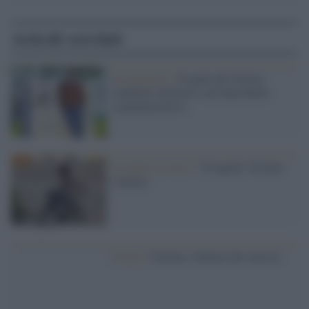
Articoli correlati
Il centenario /
Il genio di Calvino
celebrato attraverso un francobollo
commemorativo
25 aprile in versi /
“25 aprile” di Italo
Calvino
Eventi /
Calvino, l'ultimo dei classici