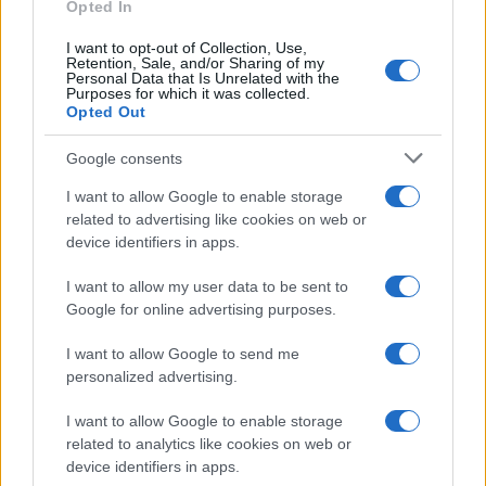
Opted In
I want to opt-out of Collection, Use,
Retention, Sale, and/or Sharing of my
Personal Data that Is Unrelated with the
Purposes for which it was collected.
Opted Out
Google consents
I want to allow Google to enable storage
related to advertising like cookies on web or
device identifiers in apps.
Syndication
Culture
I want to allow my user data to be sent to
Google for online advertising purposes.
Salute
Globalist
I want to allow Google to send me
Megachip
Globalscience
personalized advertising.
GiULia
Globalsport
I want to allow Google to enable storage
related to analytics like cookies on web or
Prima Pagina
device identifiers in apps.