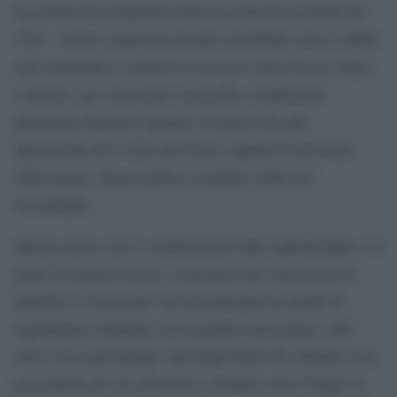
occasione del centenario dalla sua nascita avvenuta nel
1923. Si può realmente pensare di definire entro confini
Scoiattolo della Penna
così schematici e rigidi lo
? Italo
Calavino, tra i nomi più conosciuti e tradotti del
panorama letterario italiano, la marca che più
tipicamente gli è stata associata è quella di un autore
dalla lingua piana, pulita e semplice nella sua
essenzialità.
Questa marca non è caratterizzata dalla superficialità: è il
frutto di attenta ricerca e selezione che concretizza il
desiderio e il progetto di una letteratura in grado di
raggiungere chiunque con il proprio messaggio. Tali
sono i suoi personaggi, tipi impossibili che stridono con
un contesto di vita standard e cozzano con il Tempo in