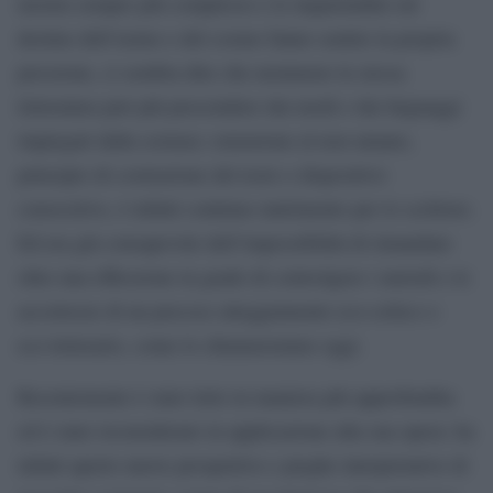
mostra sempre più complesso e le inquietudini sul
destino dell’uomo e del cosmo fanno sentire la propria
pressione, ci sembra dire che nemmeno la stessa
letteratura può più prescindere dai modi e dai linguaggi
impiegati dalla scienza: estensione al non umano,
principio di costruzione del testo o dispositivo
conoscitivo, è infatti continuo nutrimento per lo scrittore.
Ed era già consapevole dell’impossibilità di rimandare
oltre una riflessione in grado di coinvolgere i metodi e le
accortezze di un precoce atteggiamento eco-critico o
eco-letterario, come lo chiameremmo oggi.
Recentemente è stato letto in maniera più approfondita
ed è stato riconsiderato in applicazione alla sua opera: ha
infatti aperto nuove prospettive e pieghe interpretative di