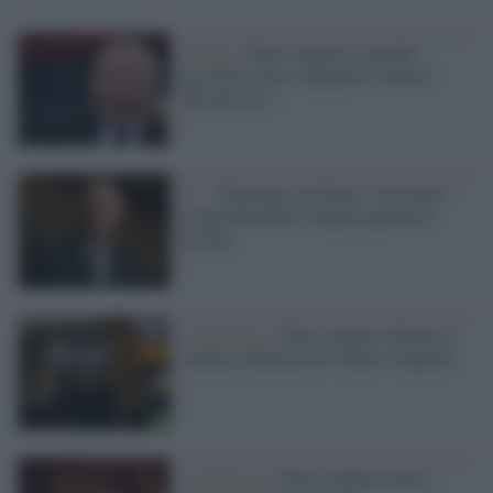
Scienza /
Piero Angela, il grande
giocoliere che ci spiegava i misteri
dell'universo
Tv /
“Prepararsi al futuro”: nel nuovo
programma Piero Angela guarda ai
giovani
Archeologia /
Piero Angela a Roma ci
conduce all'epoca di Cesare e Augusto
Archeologia /
Piero Angela torna a