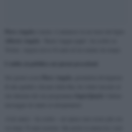
Piero Angela
è morto. L’annuncio in un tweet del figlio
Alberto Angela
. “Buon viaggio papà”, ha scritto su
Twitter. Angela aveva 94 anni ed era malato da tempo.
L’addio al pubblico nei giorni precedenti
Piero Angela
Nei giorni scorsi
, giornalista divulgatore
di alta qualità e decano della Rai, ha voluto lasciare al
SuperQuark
sito Internet del suo programma
l’ultimo
messaggio di saluto ai telespettatori.
«Cari amici – ha scritto – mi spiace non essere più con
voi dopo 70 anni assieme. Ma anche la natura ha i suoi