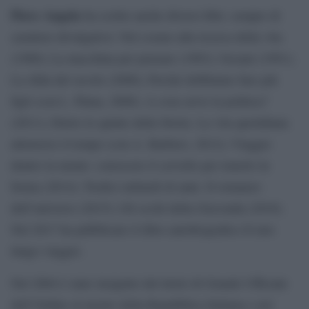
Piero Angela
ha scritto anche diversi libri, sempre di
carattere divulgativo: Nel cosmo alla ricerca della vita
(1980); La macchina per pensare (1983); Oceani (1991);
La sfida del secolo (2006); Perché dobbiamo fare più
figli (con L. Pinna, 2008); A cosa serve la politica?
(2011); Dietro le quinte della Storia. La vita quotidiana
attraverso il tempo (con A. Barbero, 2012); Viaggio
dentro la mente: conoscere il cervello per tenerlo in
forma (2014); Tredici miliardi di anni. Il romanzo
dell’universo (2015); Gli occhi della Gioconda (2016).
Nel 2017 ha pubblicato il libro autobiografico Il mio
lungo viaggio.
Nel 2004 è stato insignito del titolo di Grande Ufficiale
dell’Ordine al merito della Repubblica Italiana e nel