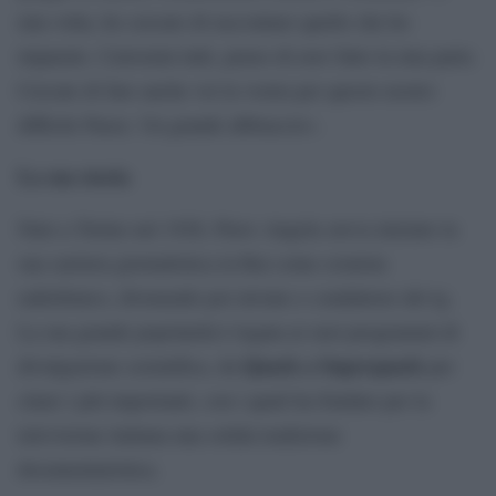
mia volta, ho cercato di raccontare quello che ho
imparato. Carissimi tutti, penso di aver fatto la mia parte.
Cercate di fare anche voi la vostra per questo nostro
difficile Paese. Un grande abbraccio».
La sua storia
Nato a Torino nel 1928, Piero Angela aveva iniziato la
sua carriera giornalistica in Rai come cronista
radiofonico, divenendo poi inviato e conduttore del tg.
La sua grande popolarità è legata ai suoi programmi di
Quark a Superquark
divulgazione scientifica, da
per
citare i più importanti, con i quali ha fondato per la
televisione italiana una solida tradizione
documentaristica.