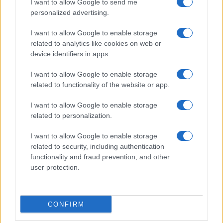
I want to allow Google to send me
Megachip
Globalscience
personalized advertising.
GiULia
Globalsport
I want to allow Google to enable storage
related to analytics like cookies on web or
Prima Pagina
device identifiers in apps.
I want to allow Google to enable storage
related to functionality of the website or app.
Giornale dello
Facebook
Spettacolo
I want to allow Google to enable storage
Twitter
related to personalization.
Wondernet
Cookie Policy
I want to allow Google to enable storage
Giuliana Sgrena
related to security, including authentication
Chi siamo
functionality and fraud prevention, and other
user protection.
Preferenze Privacy
CONFIRM