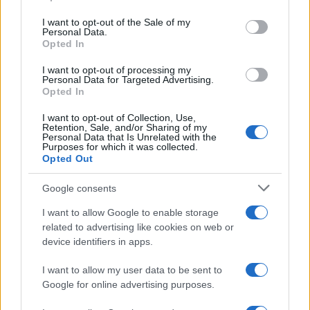
Please note that this website/app uses one or more Google
services and may gather and store information including but
I want to opt-out of the Sale of my
Personal Data.
not limited to your visit or usage behaviour. You may click to
Opted In
grant or deny consent to Google and its third-party tags to
Musica /
Love Sensation, il primo duetto di Madonna e Kylie
use your data for below specified purposes in below Google
Minogue
I want to opt-out of processing my
consent section.
Personal Data for Targeted Advertising.
Opted In
I want to opt-out of Collection, Use,
Retention, Sale, and/or Sharing of my
Personal Data that Is Unrelated with the
Purposes for which it was collected.
Opted Out
Google consents
I want to allow Google to enable storage
related to advertising like cookies on web or
device identifiers in apps.
Syndication
Culture
I want to allow my user data to be sent to
Google for online advertising purposes.
Salute
Globalist