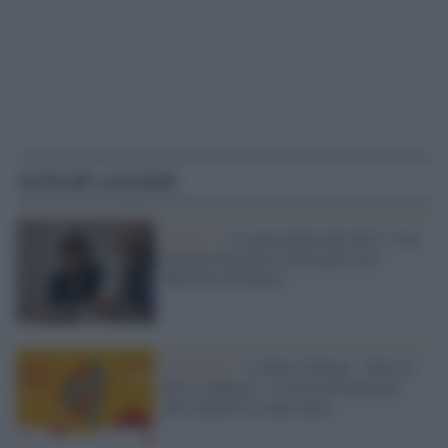
Articoli correlati
Il libro /
"La meraviglia del tutto" è un
dialogo filosofico sul mondo con
Massimo Polidoro
Il festival /
"A Tutto Volume - libri in
festa a Ragusa": il festival letterario
che celebra la conoscenza