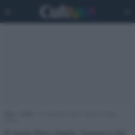
Home
>
Culture
>
E’ morto Piero Angela, l’annuncio del figlio
Alberto
E' morto Piero Angela, l'annuncio del