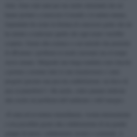
ritmi. Sono stati anni per me molto stimolanti che mi
hanno portato a conoscere il mondo e la natura umana.
Soprattutto ho avuto la fortuna di conoscere gente che mi
ha aiutato a realizzare quello che ogni uomo vorrebbe
scoprire. Grazie alla scienza e a un metodo che permette
di affrontare i problemi in modo razionale ma al tempo
stesso umano. Malgrado una lunga malattia sono riuscito
a portare a termine tutte le mie trasmissioni e i miei
progetti (persino una piccola soddisfazione: un disco di
jazz al pianoforte?). Ma anche, sedici puntate dedicate
alla scuola sui problemi dell’ambiente e dell’energia».
«È stata un’avventura straordinaria, vissuta intensamente
e resa possibile grazie alla collaborazione di un grande
gruppo di autori, collaboratori, tecnici e scienziati. A