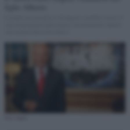
figlio Alberto
Il grandissimo giornalista e divulgatore scientifico è morto. E'
stato un protagonista della cultura e del giornalismo. Quark è
stata un pezzo della storia della tv
Piero Angela