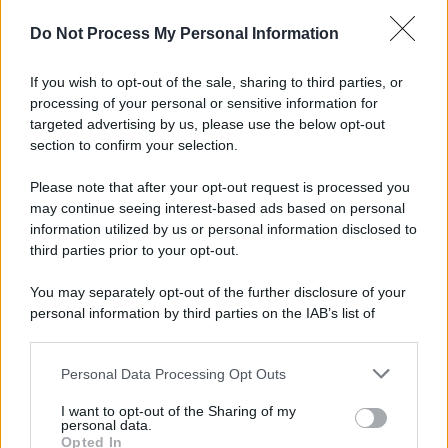
Do Not Process My Personal Information
If you wish to opt-out of the sale, sharing to third parties, or
processing of your personal or sensitive information for
targeted advertising by us, please use the below opt-out
Il ricordo /
Le radici di Francesco
section to confirm your selection.
Una domenica di settembre con Guccini nella sua casa a Pàvana,
Please note that after your opt-out request is processed you
tra ricordi del premio Tenco, la gara di disegni con Andrea
may continue seeing interest-based ads based on personal
Pazienza sulle tovaglie di carta, il rapporto con i fan che
information utilized by us or personal information disclosed to
continuano a cercarlo e la bellezza delle montagne e dei gatti.
third parties prior to your opt-out.
L'album /
"Timeless", il nuovo album postumo di Prince
You may separately opt-out of the further disclosure of your
racconta quattro decenni di creatività
personal information by third parties on the IAB’s list of
downstream participants.
Personal Data Processing Opt Outs
This information may also be disclosed by us to third parties
on the IAB’s List of Downstream Participants that may further
L'inaugurazione /
Cuneo inaugura Esseci: il nuovo polo
I want to opt-out of the Sharing of my
disclose it to other third parties.
culturale nell’ex ospedale di Santa Croce
personal data.
Opted In