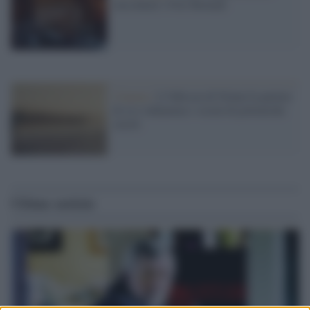
raccontare i Fori Romani
Cinema /
L’Odissea di Nolan fa parlare
di sé e infiamma i social di polemiche
sterili
Ultime notizie