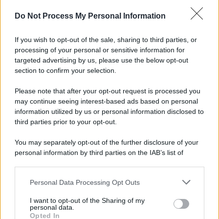
Do Not Process My Personal Information
If you wish to opt-out of the sale, sharing to third parties, or
processing of your personal or sensitive information for
targeted advertising by us, please use the below opt-out
section to confirm your selection.
Il ritrovamento /
La moneta che vide l'invasione Cartagine in
Sicilia
Please note that after your opt-out request is processed you
may continue seeing interest-based ads based on personal
Un artefatto ritrovato ad Agrigento che rappresenta un importante
information utilized by us or personal information disclosed to
spaccato della storia della trinacria
third parties prior to your opt-out.
La scoperta /
Oplontis, le vittime dell’eruzione del Vesuvio
You may separately opt-out of the further disclosure of your
furono più numerose del previsto
personal information by third parties on the IAB’s list of
downstream participants.
Personal Data Processing Opt Outs
This information may also be disclosed by us to third parties
on the IAB’s List of Downstream Participants that may further
Il medagliere /
Europei di nuoto: Pellecani guida una super
I want to opt-out of the Sharing of my
disclose it to other third parties.
Italia
personal data.
Opted In