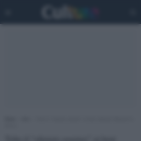
Home
>
Arti
>
Tolto il “silenzio assenso” ai beni culturali, Bonisoli lo
blocca
Tolto il “silenzio assenso” ai beni