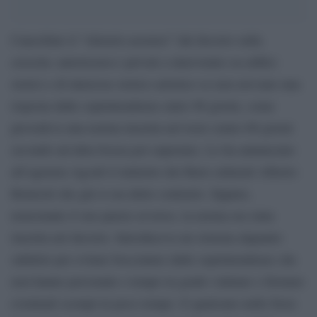
Cancellato il “silenzio-assenso” dal decreto sulla
crescita: autorizzava i privati a intervenire su edifici
storici e di interesse storico artistico se non avevano una
risposta dalle soprintendenze entro 90 giorni, come
prevedeva una norma inserita nel testo (entro 60 giorni
secondo un’altra bozza poi superata). Lo ha annunciato
all’agenzia Agcult il ministro dei Beni culturali Alberto
Bonisoli che già si era detto contrario. Eppure,
nonostante il suo parere avverso, la norma era stata
inserita nel decreto. Introduceva un sistema alquanto
subdolo per evitare bocciature dalle soprintendenze che
non hanno personale e tempo in grado valutare e fermare
eventuali scempi in poco tempo. E qualcuno nelle forze