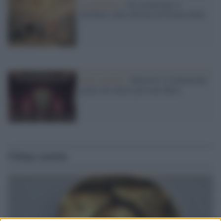
La polemica /
Gli archeologi si
dividono sulla riforma di Franceschini
Beni culturali /
Bonisoli: le domeniche
gratis nei musei possono finire
Ultime notizie