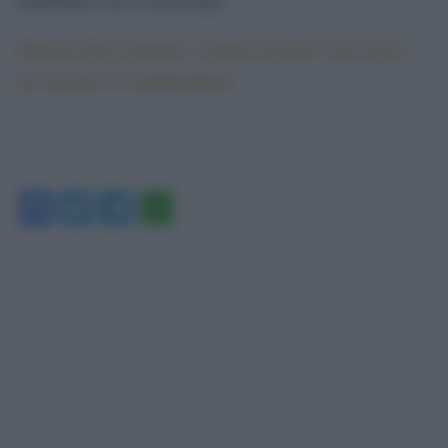
Manovre Beni culturali, “silenzio assenso” più veloce
per aggirare le soprintendenze
Facebook
Twitter
Telegram
WhatsApp