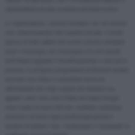
soprintendenze possano assumere personale tecnico.
Le soprintendenze, converrà ricordarlo, nei vari territori
sono clamorosamente sotto organico da anni. I recenti
ingressi di mille addetti dal recente concorso attenuano
un po’ l’emorragia, ma l’emorragia è in corso perché
molti hanno raggiunto l’età della pensione o sono già in
pensione. E gli ingress programmati da Bonisoli saranno
necessari, ma è bene si concentrino non in un
rafforzamento del corpo centrale del ministero ma,
appunto, nelle varie zone d’Italia che hanno bisogno
come il pane di storici dell’arte, architetti, archeologi,
archivisti e di nuove figure professionali perché il
mestiere di tutelare l’arte, l’archeologia e i documenti va
cambiando con la tecnologia.