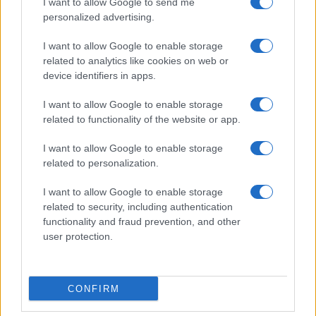
I want to allow Google to send me
Megachip
Globalscience
personalized advertising.
GiULia
Globalsport
I want to allow Google to enable storage
related to analytics like cookies on web or
Prima Pagina
device identifiers in apps.
I want to allow Google to enable storage
related to functionality of the website or app.
Giornale dello
Facebook
Spettacolo
I want to allow Google to enable storage
Twitter
related to personalization.
Wondernet
Cookie Policy
I want to allow Google to enable storage
Giuliana Sgrena
related to security, including authentication
Chi siamo
functionality and fraud prevention, and other
user protection.
Preferenze Privacy
CONFIRM