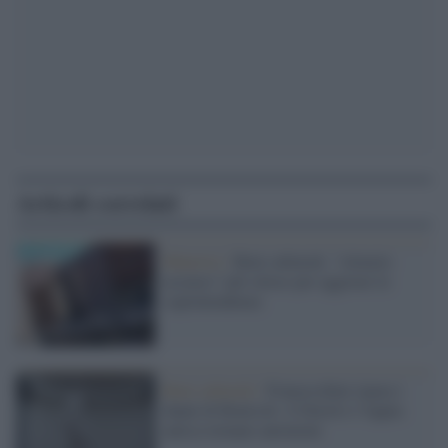
Articoli correlati
Manovre /
Beni culturali, "silenzio
assenso" più veloce per aggirare le
soprintendenze
Beni culturali /
Franceschini ripara i
danni di Bonisoli: il David e l’Appia
antica tornano autonomi