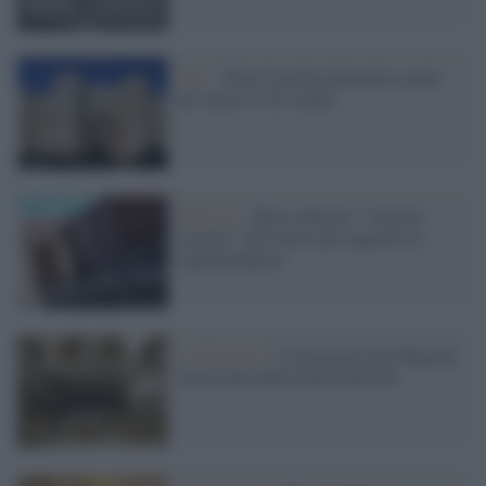
Arti /
Torna la prima domenica gratis
nei musei e siti statali
Manovre /
Beni culturali, "silenzio
assenso" più veloce per aggirare le
soprintendenze
La denuncia /
L’autonomia alle Regioni
sarà la fine della tutela dell'arte