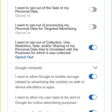
Please note that this website/app uses one or more Google
services and may gather and store information including but
I want to opt-out of the Sale of my
Personal Data.
not limited to your visit or usage behaviour. You may click to
Opted In
grant or deny consent to Google and its third-party tags to
Il centenario /
A L'Aquila arriva la mostra "TITO, 100 anni
use your data for below specified purposes in below Google
attraverso la forma"
I want to opt-out of processing my
consent section.
Personal Data for Targeted Advertising.
Opted In
I want to opt-out of Collection, Use,
Retention, Sale, and/or Sharing of my
Personal Data that Is Unrelated with the
Purposes for which it was collected.
Opted Out
Google consents
I want to allow Google to enable storage
related to advertising like cookies on web or
device identifiers in apps.
Syndication
Culture
I want to allow my user data to be sent to
Google for online advertising purposes.
Salute
Globalist