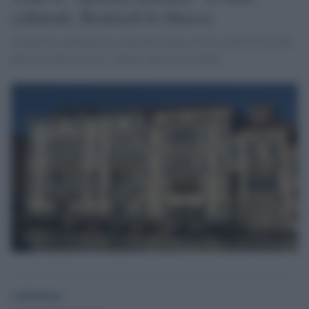
culturali, Bonisoli lo blocca
Il ministro annuncia lo stop alla norma che era nella bozza del
decreto sulla crescita. Volpe: pericolo sventato
redazione