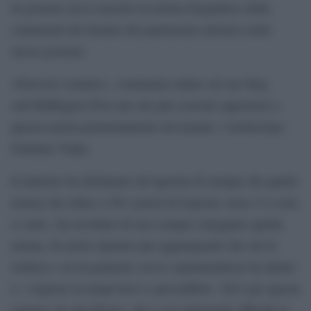
di governo aveva inserito la norma fregandose della
contrarietà del titolare del patrimonio artistico nello
stesso governo.
«Pericolo sventato», commenta online sul suo blog
sull’Huffington Post uno dei più convinti oppositori a
questa norma potenzialmente devastante, l’archeologo
Giuliano Volpe.
Il ministro ha dichiarato all’agenzia di stampa che quella
norma che riduce a 90 i giorni di risposta «non c’è e non
ci sarà», ha ricordato di aver sempre osteggiato quella
norma, di averlo ripetuto pur aggiungendo che chi fa
richiese o avvia pratiche con le soprintendenze ha diritto
a « risposte in tempi brevi e prevedibili». Ed è per questa
ragione, ha specificato, che si sta adoprando affinché le