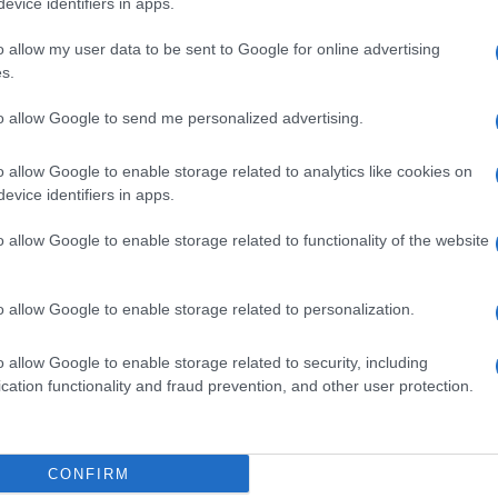
evice identifiers in apps.
slovena Sta. Nato a Trieste nel 1913, Pahor era
o allow my user data to be sent to Google for online advertising
s.
ttadinanza italiana e una delle voci più
to allow Google to send me personalized advertising.
eportazione nei lager nazisti, raccontata in
o allow Google to enable storage related to analytics like cookies on
iminazioni contro la minoranza slovena a Trieste
evice identifiers in apps.
o allow Google to enable storage related to functionality of the website
Ulti
 persona delle tragedie del Novecento, ha scritto
o allow Google to enable storage related to personalization.
ine di lingue, tra cui “Qui è proibito parlare”, “Il
o allow Google to enable storage related to security, including
, “La città nel golfo”.
cation functionality and fraud prevention, and other user protection.
CONFIRM