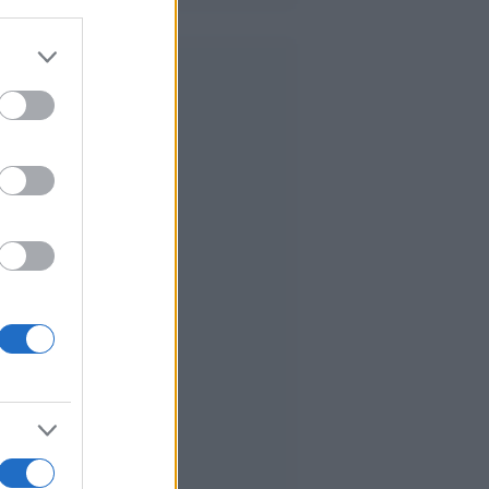
er and store
to grant or
ed purposes