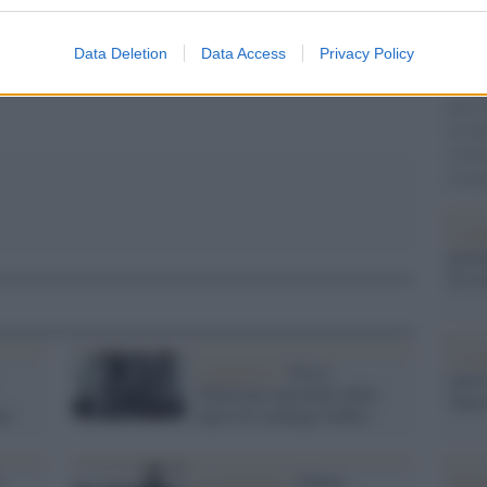
pp
Il ri
Data Deletion
Data Access
Privacy Policy
Una d
casa 
gara 
tovagl
conti
monta
L'al
postu
di cr
L'in
L'annuncio /
Nasce
nuovo
l'Edizione nazionale delle
Sant
ni
opere di Ardengo Soffici
Musi
n
Il centenario /
Beppe