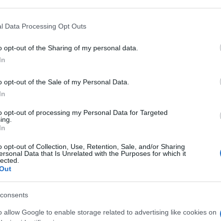
 that may further disclose it to other third parties.
 that this website/app uses one or more Google services and may gath
l Data Processing Opt Outs
including but not limited to your visit or usage behaviour. You may click 
 to Google and its third-party tags to use your data for below specifi
o opt-out of the Sharing of my personal data.
ogle consent section.
In
o opt-out of the Sale of my Personal Data.
In
to opt-out of processing my Personal Data for Targeted
ing.
In
o opt-out of Collection, Use, Retention, Sale, and/or Sharing
ersonal Data that Is Unrelated with the Purposes for which it
lected.
uto alla storia della letteratura. Il grande
Out
Trieste
Boris Pahor
lovena di
,
, è morto all’età di
consents
o allow Google to enable storage related to advertising like cookies on