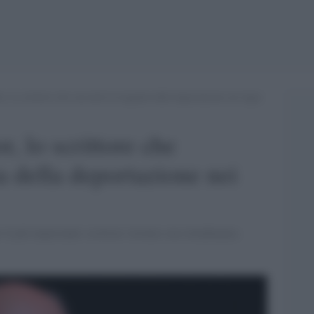
, lo scrittore che raccontò la tragedia della deportazione nei lager
, lo scrittore che
a della deportazione nei
 il più importante scrittore sloveno con cittadinanza