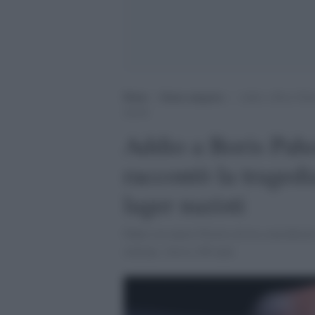
Home
>
Senza categoria
>
Addio a Boris Pahor
nazisti
Addio a Boris Pahor
raccontò la tragedi
lager nazisti
Pahor era natoa Trieste ed era considerato
italiana. Aveva 108 anni