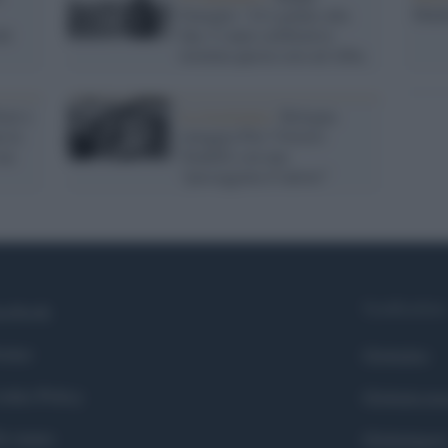
Mado
Fenoglio ’22 è giunto alla
el
fine. L’anno celebrativo
termina questa sera ad Alba.
zzi e
La ricorrenza /
Bologna
a la
omaggia Pier Vittorio
sua
Tondelli con una
“passeggiata d’autore”
Syndication
cebook
itter
Globalist
okie Policy
Globalscie
i siamo
Globalsport