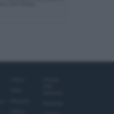
nna e Kylie Minogue
Culture
Giornale
dello
Salute
Spettacolo
Megachip
nce
Wondernet
GiULia
Giuliana