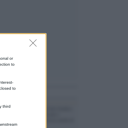
sonal or
ection to
nterest-
closed to
i anche
 third
Morto Daniele Del Giudice,
maestro di racconti e
romanzi che scrisse anche di
Downstream
Ustica