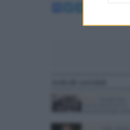
Facebook
Twitter
Telegram
WhatsA
Articoli correlati
Storia /
Narodni dom: i
fascisti iniziarono lì le
persecuzioni degli slove
Il lutto /
Addio a Marti