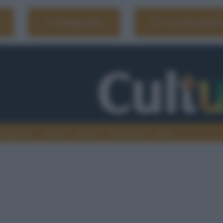
Naviga il sito
Vai al sito dell'
ionamenti
Atenei
Media
Tecnologia
Sport