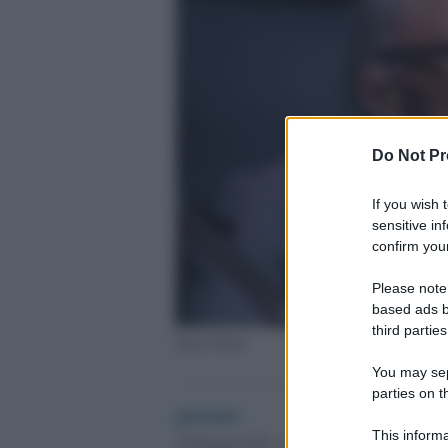
Do Not Pr
If you wish 
sensitive in
confirm your
Please note
based ads b
third parties
Boris Pahor
You may sepa
parties on t
globalist
This informa
30 Maggio 2022 - 10.36
Globalist.it