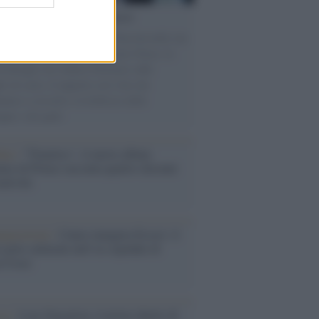
cordo /
Le radici di Francesco
omenica di settembre con Guccini nella sua
a Pàvana, tra ricordi del premio Tenco, la
di disegni con Andrea Pazienza sulle
ie di carta, il rapporto con i fan che
nuano a cercarlo e la bellezza delle
gne e dei gatti.
bum /
"Timeless", il nuovo album
mo di Prince racconta quattro decenni
eatività
augurazione /
Cuneo inaugura Esseci: il
 polo culturale nell’ex ospedale di
a Croce
ca /
Love Sensation, il primo duetto di