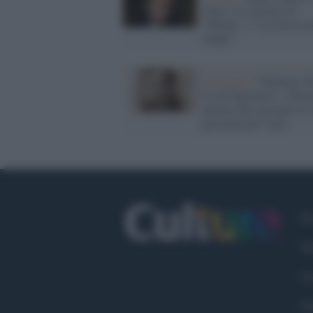
Amis, lo scrittore di
"Money" e "La freccia d
tempo"
La mostra /
'Federigo To
le arti figurative': a Sien
mostra che racconta la 
passione per l’arte
Fa
Tw
Co
Ch