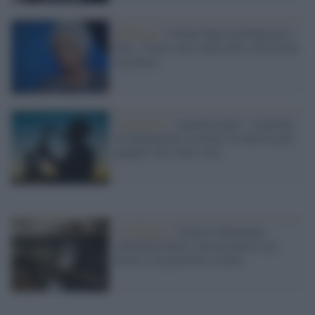
Memoria /
Liliana Segre neolaureata a
Pisa. "Forse sono stata utile a chi mi ha
ascoltato"
Il progetto /
"jazzintoscana": il portale
on demand per ascoltare la musica jazz
quando vuoi, dove vuoi
Il colloquio /
Tomaso Montanari:
«Richard Ginori sarà un museo sul
lavoro e di giustizia sociale»