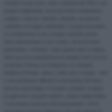
costruito su una roccia, come i monasteri del Tibet, è un
progetto indipendente, di elevato livello architettonico,
semplice e rigoroso. Darebbe, oltretutto, un notevole
contributo al recupero ambientale. La prego di prendere
in considerazione il mio consiglio: potrebbe portare
lustro internazionale al suo comune, che ha un nome
predestinato, e all’Italia”. Dopo quattro anni, la sindaca
della successiva amministrazione Giamila Carli avviò un
protocollo d’intesa con la Regione e la comunità
buddista di Pomaia. Adesso, rende noto il comune, “tutto
è stato predisposto affinché la realizzazione dell’opera
proceda senza intoppi: il consiglio comunale, in aprile,
ha approvato il progetto attuativo, mentre Sangha Onlus,
l’associazione incaricata della progettazione, a breve
presenterà il progetto definitivo e una volta ottenuta la