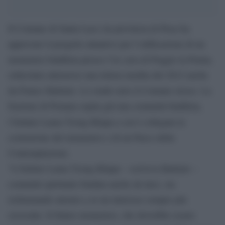
Il Comune di Santa Luce (in provincia di Pisa) ha
approvato il progetto attuativo per l’edificazione di un
monastero buddista presso l’ex cava di Poggio la Penna,
sollecitato attraverso una lettera inedita del 2012 anche
da Franco Battiato. Lo rende noto il Comune stesso. La
frazione di Pomaia ospita già una comunità buddista,
l’Istituto Lama Tzong Khapa a cui è collegata la
costruzione del monastero e di un Parco della
Contemplazione.
“L’Istituto Lama Tzong Khapa – scriveva Battiato –
comunità spirituale fondata anche da laici, sta
richiamando attorno a sé un interesse sempre più
crescente. Il futuro monastero, che dovrebbe essere