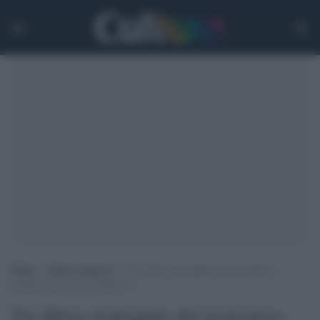
Home
>
Senza categoria
>
Via libera al progetto del monastero
buddista stimolato da Battiato
Via libera al progetto del monastero