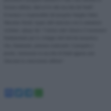
licenza edilizia, darà avvio alla raccolta dei fondi”.
Il monaco e responsabile del progetto Sangha Onlus
Massimo Stordi, legato dall’amicizia con il cantautore
siciliano, spiega che “l’artista (ndr) riteneva il monastero
fondamentale per lo sviluppo dell’attività monastica.
Ora, finalmente, potremo realizzarlo: il progetto è
pronto, inizieremo la raccolta di fondi appena sarà
rilasciata la concessione edilizia”.
Facebook
Twitter
Telegram
WhatsApp