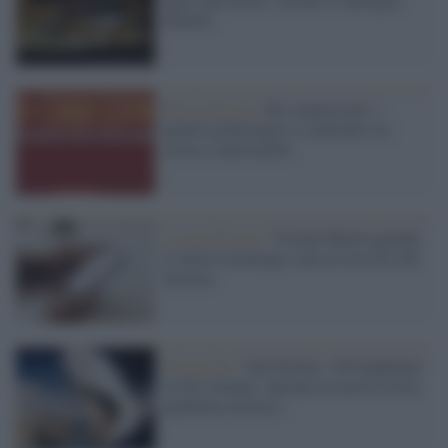
Madrid
Beni culturali /
Ri-connessioni: i
parchi archeologici a confronto tra
storia e innovazioni
La piattaforma /
Virtual Maître,quando
le nuove tecnologie sono al servizio del
turismo
Fotografia /
Van Straten: «Divulghiamo
le foto Alinari: narrano la nostra storia,
pandemia inclusa»