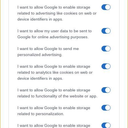
I want to allow Google to enable storage
related to advertising like cookies on web or
device identifiers in apps.
Syndication
Culture
I want to allow my user data to be sent to
Google for online advertising purposes.
Salute
Globalist
I want to allow Google to send me
Megachip
Globalscience
personalized advertising.
GiULia
Globalsport
I want to allow Google to enable storage
related to analytics like cookies on web or
Prima Pagina
device identifiers in apps.
I want to allow Google to enable storage
related to functionality of the website or app.
Giornale dello
Facebook
Spettacolo
I want to allow Google to enable storage
Twitter
related to personalization.
Wondernet
Cookie Policy
I want to allow Google to enable storage