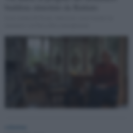
buddista stimolato da Battiato
In un comune del Pisano, Santa Luce, verrà costruito un
monastero e un Parco della contemplazione
redazione