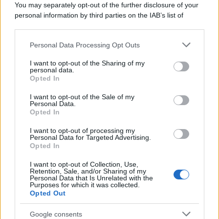
La scoperta /
Oplontis, le vittime dell’eruzione del Vesuvio
You may separately opt-out of the further disclosure of your
furono più numerose del previsto
personal information by third parties on the IAB’s list of
downstream participants.
Personal Data Processing Opt Outs
This information may also be disclosed by us to third parties
on the IAB’s List of Downstream Participants that may further
Il medagliere /
Europei di nuoto: Pellecani guida una super
I want to opt-out of the Sharing of my
disclose it to other third parties.
Italia
personal data.
Opted In
Please note that this website/app uses one or more Google
services and may gather and store information including but
I want to opt-out of the Sale of my
Personal Data.
not limited to your visit or usage behaviour. You may click to
Opted In
grant or deny consent to Google and its third-party tags to
Il centenario /
A L'Aquila arriva la mostra "TITO, 100 anni
use your data for below specified purposes in below Google
attraverso la forma"
I want to opt-out of processing my
consent section.
Personal Data for Targeted Advertising.
Opted In
I want to opt-out of Collection, Use,
Retention, Sale, and/or Sharing of my
Personal Data that Is Unrelated with the
Purposes for which it was collected.
Opted Out
Google consents