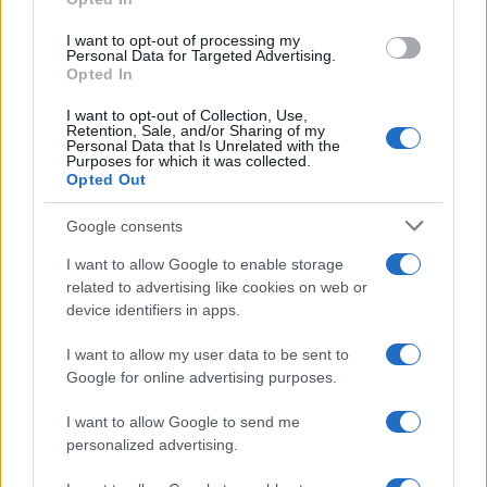
grant or deny consent to Google and its third-party tags to
L'album /
"Timeless", il nuovo album postumo di Prince
use your data for below specified purposes in below Google
racconta quattro decenni di creatività
I want to opt-out of processing my
consent section.
Personal Data for Targeted Advertising.
Opted In
I want to opt-out of Collection, Use,
Retention, Sale, and/or Sharing of my
Personal Data that Is Unrelated with the
Purposes for which it was collected.
Opted Out
Google consents
I want to allow Google to enable storage
related to advertising like cookies on web or
device identifiers in apps.
Syndication
Culture
I want to allow my user data to be sent to
Google for online advertising purposes.
Salute
Globalist
I want to allow Google to send me
Megachip
Globalscience
personalized advertising.