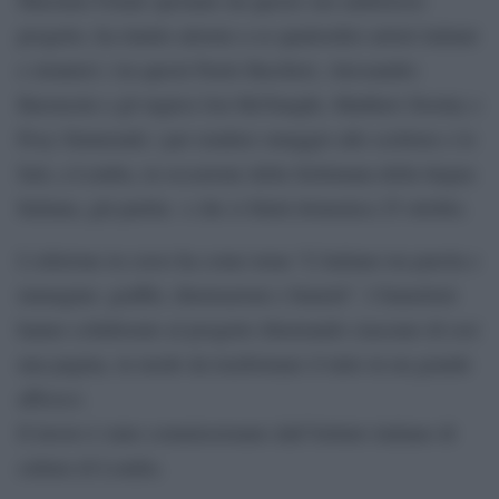
progetto, ha riunito attorno a se quattordici artisti italiani
e stranieri ( tra questi Paolo Bacilieri, Alessandro
Baroncini e gli inglesi Jon McNaught, Matthew Dooley e
Posy Simmonds ) per rendere omaggio allo scrittore e lo
farà, a Londra, in occasione della Settimana della lingua
Italiana, già partita e che si finirà domenica 25 ottobre.
L’edizione in corso ha come tema “L’italiano tra parola e
immagine: graffiti, illustrazioni e fumetti”. I fumettisti
hanno collaborato al progetto illustrando ciascuno di essi
una pagina, in modo da trasformare il tutto in un grande
affresco.
Il lavoro è stato commissionato dall’Istituto italiano di
cultura di Londra.