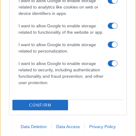
GiULia
Globalsport
I want to allow Google to enable storage
related to analytics like cookies on web or
Prima Pagina
device identifiers in apps.
I want to allow Google to enable storage
related to functionality of the website or app.
Giornale dello
Facebook
Spettacolo
I want to allow Google to enable storage
Twitter
related to personalization.
Wondernet
Cookie Policy
I want to allow Google to enable storage
Giuliana Sgrena
related to security, including authentication
Chi siamo
functionality and fraud prevention, and other
user protection.
Preferenze Privacy
CONFIRM
©2020 Culture • All right reserved.
Data Deletion
Data Access
Privacy Policy
Syndication