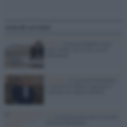
Articoli correlati
Il libro /
Costanza DiQuattro torna
sugli scaffali con 'La mia casa di
Montalbano'
La puntata /
La Sicilia di Montalbano:
lo speciale di Alberto Angela per il
centenario di Andrea Camilleri
Tv /
La Sicilia protesta per lo stop alla
fiction di Montalbano