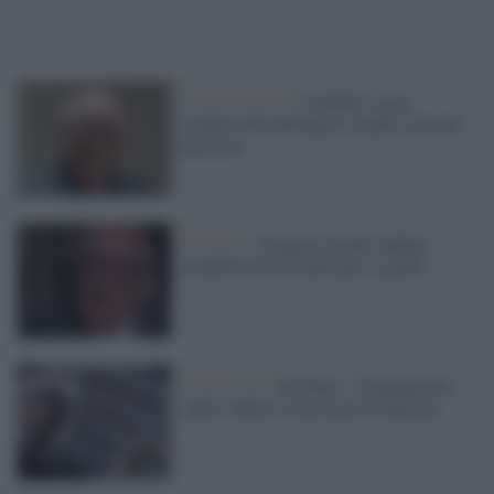
L'anniversario /
Camilleri, gran
cronista che infrange le regole solo per
giustizia
Il critico /
In questo modo Andrea
Camilleri ha rivitalizzato il giallo
L'intervista /
De Masi: «Camilleri ha
capito subito il fascismo di Salvini»