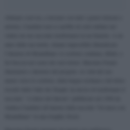
Abituato com’era, a lavorare con tutti i generi letterari e
artistici, Camilleri non si sarebbe di certo turbato nel
vedere un suo racconto trasformarsi in un fumetto. A un
anno dalla sua morte, rimane impossibile dimenticare
l’ideatore di Montalbano: lo scrittore continua, difatti, a
far breccia nel cuore dei suoi lettori. Massimo Fenati-
illustratore e direttore del progetto- in virtù del suo
amore verso lo scrittore, della lingua siciliana e del dolce
ricordo della Valle dei Templi, ha deciso di trasformare il
racconto “ L’odore del diavolo” pubblicato nel 1998 da
Andrea Camilleri all’interno della raccolta “Un mese con
Montalbano” in una Graphic Novel.
Massimo Fenati spronato da questo suo ambizioso