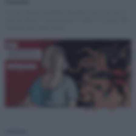
fumetto
A essere illustrato da quindici disegnatori sarà il racconto "L'
odore del diavolo". Sarà presentato a Londra in occasione della
Settimana della lingua italiana
redazione