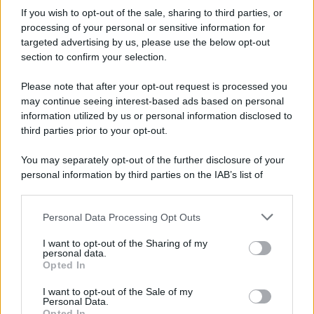
If you wish to opt-out of the sale, sharing to third parties, or
processing of your personal or sensitive information for
Giornalismo /
Addio a Stefano Marcelli, colonna della Rai
targeted advertising by us, please use the below opt-out
di Firenze e dirigente dell'Usigrai
section to confirm your selection.
Nello stesso giorno perdiamo due pilastri dell’orgoglio democratico
Please note that after your opt-out request is processed you
ed antifascista: Francesco Guccini e Stefano Marcelli.
may continue seeing interest-based ads based on personal
Accomunati dall’impegno politico, dalla passione, dal rifiuto di
information utilized by us or personal information disclosed to
qualunque possibile compromesso.
third parties prior to your opt-out.
La data /
L'8 agosto, quando la memoria dovrebbe insegnarci
You may separately opt-out of the further disclosure of your
qualcosa
personal information by third parties on the IAB’s list of
downstream participants.
Personal Data Processing Opt Outs
This information may also be disclosed by us to third parties
on the IAB’s List of Downstream Participants that may further
Il ricordo /
Le radici di Francesco
I want to opt-out of the Sharing of my
disclose it to other third parties.
personal data.
Opted In
Please note that this website/app uses one or more Google
services and may gather and store information including but
I want to opt-out of the Sale of my
Personal Data.
not limited to your visit or usage behaviour. You may click to
Opted In