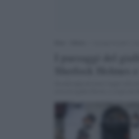
Home
>
Editoria
>
I paesaggi del giallo 2: 
I paesaggi del gial
Sherlock Holmes 
Seconda tappa nel nostro viaggio sulla mit
estiva di Agatha Christie, si scopre che 