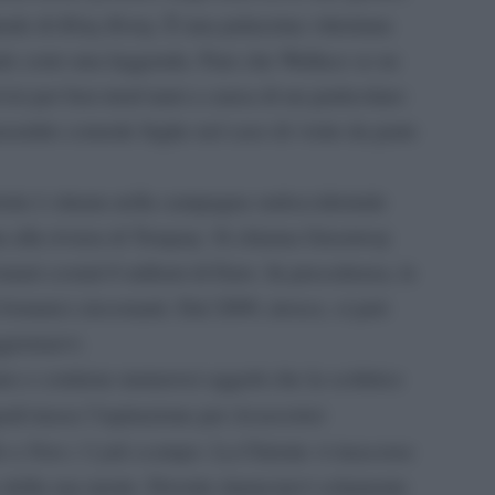
King Kong
inale di
. È una palazzina vittoriana
uale corre una leggenda. Pare che Wallace se ne
isi per ben trent’anni a causa di un particolare:
onsentito comode fughe nel caso di visite da parte
stie è situata nella campagna sudoccidentale
a alla riviera di Torquay. Si chiama Greenway
auri costati 6 milioni di Euro. In precedenza, le
 botanici circostanti. Dal 2009, invece, si può
giornarvi.
o e contiene numerosi oggetti che la scrittrice
Assassinio
uali trasse l’ispirazione per
o
Non c’è più scampo
e
. La Christie vi trascorse
 della sua morte. Dovette rinunciarvi solamente