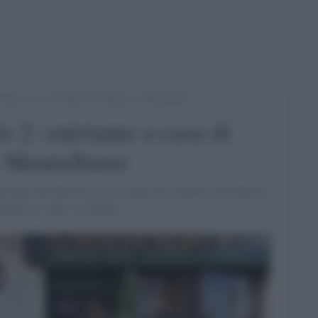
entriamo a casa di Sherlock Holmes e Montalbano
lo 2: entriamo a casa di
e Montalbano
ologia dei thriller: tra la Vigata di Camilleri alla dimora
Maigret è "nato" in Olanda