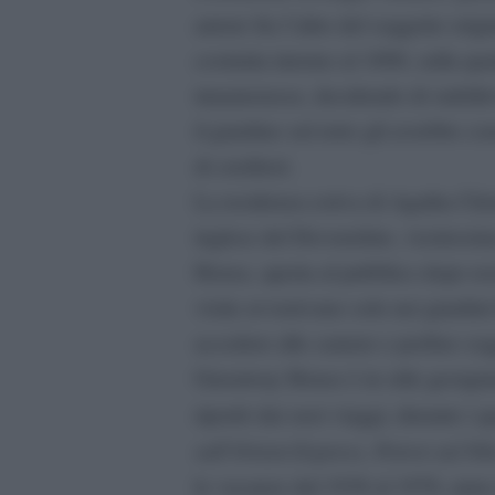
autore fra l’altro del soggetto orig
costruita intorno al 1890, sulla q
innamorasse, decidendo di stabilirv
il giardino sul retro gli avrebbe c
di creditori.
La residenza estiva di Agatha Chri
inglese del Devonshire, vicinissim
House, aperta al pubblico dopo rest
visite avvenivano solo nei giardini
accedere alle camere e perfino sog
Greenway House è in stile georgian
riportò dai suoi viaggi, durante i q
sull’Orient Express, Poirot sul Nil
le vacanze dal 1938 al 1976, anno