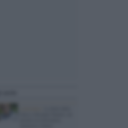
i anche
Letteratura /
La Stele della
Ienca a Susanna Tamaro, un
premio tra letteratura,
memoria e futuro