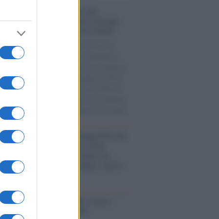
conoscimento /
Consegnato alla
ssoressa Nadia Marchettini il premio
ances in Cleaner Production Award”
ellenza della docente dell’Università di
nell’attenzione alla ricerca sostenibile è
 riconosciuta con la consegna del prestigioso
o lo scorso 4 agosto, ad Arequipa, in Perù.
l mese scorso aveva ottenuto una rinomata
lia attribuitale per l’impegno nel coniugare
ienze chimiche alla sostenibilità ed ecologia.
rogrammazioni /
I documentari RAI che
ntano l'Italia: da Mennea, a Tina
mi sino a Renzo Piano è atteso un
no tra grandi biografie, cultura, sport e
e
nto /
Cent'anni di Turandot: torna a
a lo spettacolo di Zeffirelli