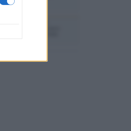
stival /
"Logos. Parole dal
terraneo", a Palermo una nuova
ativa culturale diretta da Nadia
anova