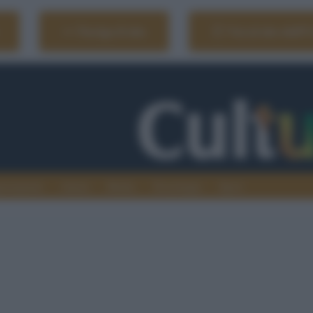
Naviga il sito
Vai al sito dell'
ionamenti
Atenei
Media
Tecnologia
Sport