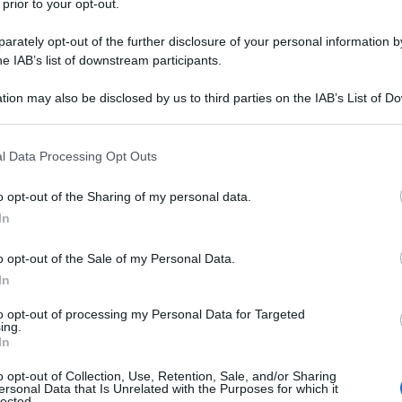
 prior to your opt-out.
anni ’50, quando lo splendore della Costa Azzurra
e giallo-rosa diretto dal genio del brivido.
rately opt-out of the further disclosure of your personal information by
he IAB’s list of downstream participants.
co, fuori dal set, fra Grace Kelly e il Principe
tello si girò, fra l’altro, quel trionfo
tion may also be disclosed by us to third parties on the IAB’s List of 
 that may further disclose it to other third parties.
o mascherato. Inoltre, Cary Grant e la futura
 that this website/app uses one or more Google services and may gath
o del giardino da 1.200 metri quadri che
l Data Processing Opt Outs
including but not limited to your visit or usage behaviour. You may click 
ari di terreno. All’interno, 13 camere da letto, 9
 to Google and its third-party tags to use your data for below specifi
o opt-out of the Sharing of my personal data.
Ulti
ogle consent section.
ina olimpionica a strapiombo sul mare. Per i
In
 per acquirenti di Chateau de la Croix des Gardes
o opt-out of the Sale of my Personal Data.
In
to opt-out of processing my Personal Data for Targeted
ing.
io Andrea Camilleri, ha da anni affiancato al
In
mmaginaria località dove sono ambientate le
o opt-out of Collection, Use, Retention, Sale, and/or Sharing
plare di come, a volte, sia l’invenzione a
ersonal Data that Is Unrelated with the Purposes for which it
lected.