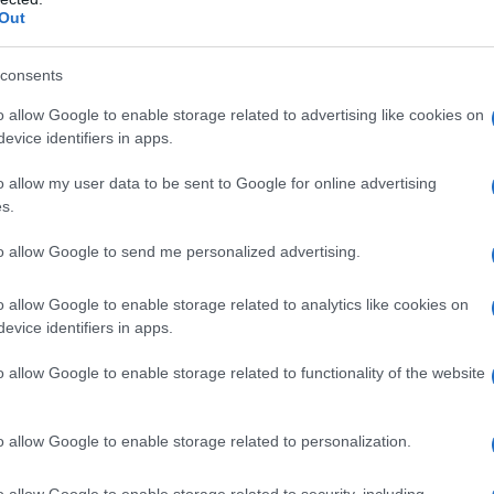
gioco a rimpiattino tra le due cose innescato
Out
Il ri
profe
“Adv
consents
ssono anche soggiornare nell’abitazione del
L’ecc
o allow Google to enable storage related to advertising like cookies on
a seria televisiva si girano in un bed &
Siena 
evice identifiers in apps.
stata
marinaro di Santa Croce Camerina, in provincia
premi
o allow my user data to be sent to Google for online advertising
no due notti, ed ecco che ci si installa nelle
Già i
s.
medag
reato da Andrea Camilleri.
le sc
to allow Google to send me personalized advertising.
se dei maestri diventate musei
 genere trasformate in musei.
Le p
o allow Google to enable storage related to analytics like cookies on
racco
evice identifiers in apps.
ono considerate quelle del Cavaliere Auguste
Ansel
a lettera rubata
Il mistero di Marie Roget
e
, di
autun
o allow Google to enable storage related to functionality of the website
crim
est’ultimo è un’attrattiva del quartiere più
tage si trova infatti a Kingsbridge Road, nella
o allow Google to enable storage related to personalization.
L'eve
Veron
 sorge un parco letterario dedicato allo
o allow Google to enable storage related to security, including