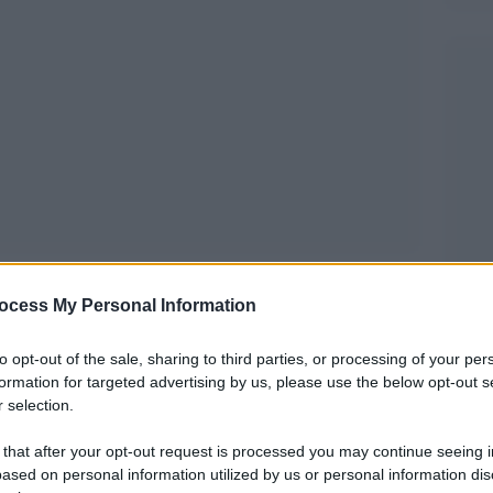
ocess My Personal Information
 esterni, vi sono anche gli interni, scenari
to opt-out of the sale, sharing to third parties, or processing of your per
hriller. Uno di questi è stato messo in vendita per
formation for targeted advertising by us, please use the below opt-out s
gono a oltre 49 milioni di Euro. Si tratta di
 selection.
na lussuosa residenza nella baia di Cannes,
 that after your opt-out request is processed you may continue seeing i
Caccia al
rese del film di Alfred Hitchcock
ased on personal information utilized by us or personal information dis