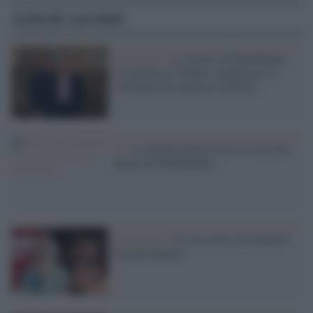
Articoli correlati
La puntata /
La Sicilia di Montalbano:
lo speciale di Alberto Angela per il
centenario di Andrea Camilleri
Tv /
La Sicilia protesta per lo stop alla
fiction di Montalbano
L'iniziativa /
Un racconto di Camilleri
diventa fumetto