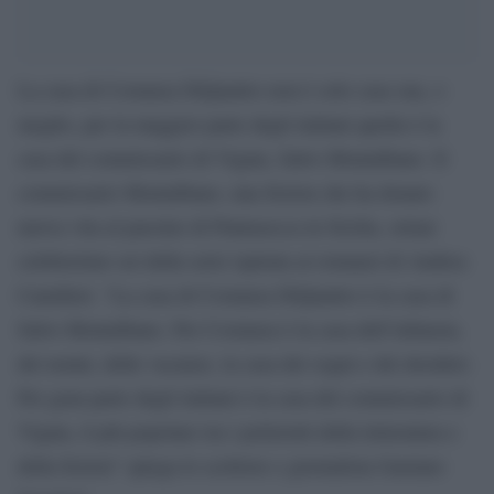
La casa di Costanza DiQuattro non è solo casa sua, o
meglio, per la maggior parte degli italiani quella è la
casa del commissario di Vigata, Salvo Montalbano. Il
commissario Montalbano, una fiction che ha donato
nuova vita al paesino di Puntasecca in Sicilia, ormai
celeberrimo set della serie ispirata ai romanzi di Andrea
Camilleri. “La casa di Costanza DiQuattro è la casa di
Salvo Montalbano. Per Costanza è la casa dell’infanzia,
dei nonni, delle vacanze, la casa dei sogni e dei desideri.
Per gran parte degli italiani è la casa del commissario di
Vigata, il più popolare tra i poliziotti della letteratura e
della fiction” spiega lo scrittore e giornalista Gaetano