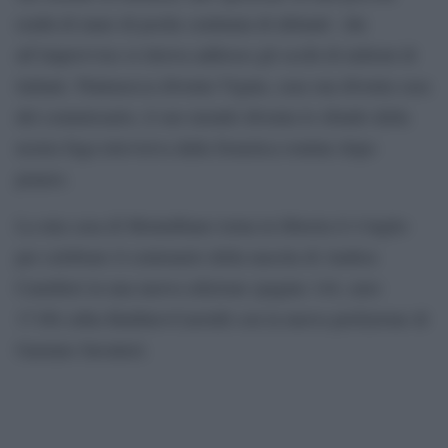
realtà di mare di poche centinaia di abitanti che
all’improvviso si ritrova addosso gli occhi di milioni di
italiani. Puntasecca diventa Vigata, casa sua diventa casa
del commissario, il suo mondo diventa lo sfondo della
nostra fuga televisiva dalla frenetica routine dopo
pranzo.
La mia casa di Montalbano torna in libreria il 4 luglio
per celebrare il centenario della nascita di Andrea
Camilleri in una nuova edizione (pagine 144, euro
17.00) edita Baldini+Castoldi con la nuova prefazione di
Gaetano Savatteri.