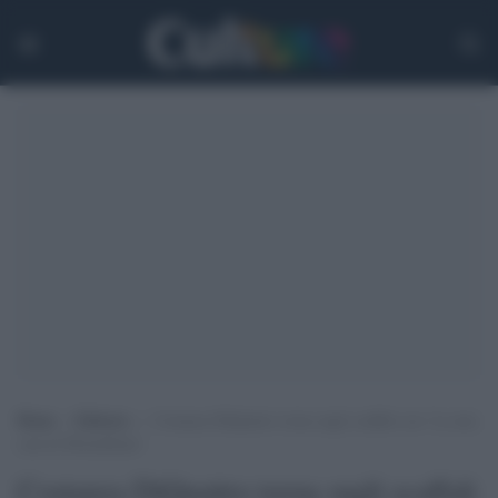
Home
>
Editoria
>
Costanza DiQuattro torna sugli scaffali con ‘La mia
casa di Montalbano’
Costanza DiQuattro torna sugli scaffali