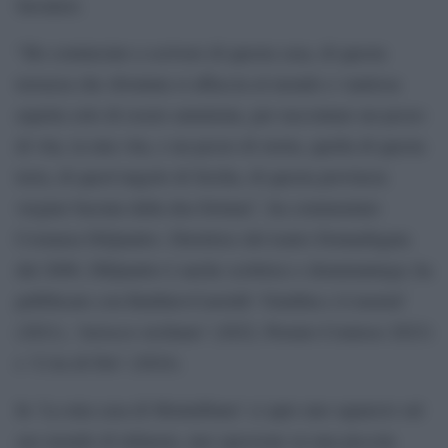
Savatteri.
“Ho cominciato a scrivere di questa casa, di questa
terrazza che sfrontata si affaccia al mondo e vanitosa
aspetta solo di essere ammirata, per raccontare un pezzo
di vita, la mia vita, e un pezzo di storia, quella di questa
terra, di quest’angolo di Sicilia, di questa provincia
vergine baciata dalla dea fortuna”, ha commentato
Costanza DiQuattro. Direttrice del teatro Donnafugata
dal 2008, DIQuattro è anche scrittrice e drammaturga; ha
pubblicato con Baldini+Castoldi ‘Giuditta e il monsù’
(2021), ‘Arrocco siciliano’ (2022, Premio Comisso 2023)
e ‘L’ira di Dio’ (2024).
In ‘La mia casa di Montalbano’ ci apre uno squarcio sul
suo mondo di infanzia, uno spezzone su una piccola