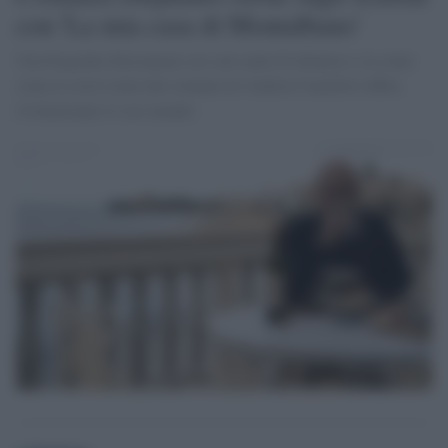
con 'La mia casa di Montalbano'
Una biografia dolceamara sui suoi anni di infanzia e su come
come la serie tratta dai romanzi di Andrea Camilleri abbia
rivoluzionato il suo mondo.