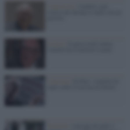
L'anniversario /
Camilleri, gran
cronista che infrange le regole solo per
giustizia
Il critico /
In questo modo Andrea
Camilleri ha rivitalizzato il giallo
L'intervista /
De Masi: «Camilleri ha
capito subito il fascismo di Salvini»
Narrazioni /
I paesaggi del giallo 2: