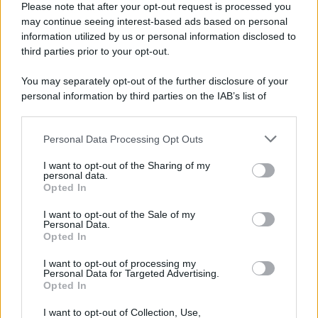
Sicilia
Please note that after your opt-out request is processed you
may continue seeing interest-based ads based on personal
Un artefatto ritrovato ad Agrigento che rappresenta un importante
information utilized by us or personal information disclosed to
spaccato della storia della trinacria
third parties prior to your opt-out.
La scoperta /
Oplontis, le vittime dell’eruzione del Vesuvio
You may separately opt-out of the further disclosure of your
furono più numerose del previsto
personal information by third parties on the IAB’s list of
downstream participants.
Personal Data Processing Opt Outs
This information may also be disclosed by us to third parties
on the IAB’s List of Downstream Participants that may further
Il medagliere /
Europei di nuoto: Pellecani guida una super
I want to opt-out of the Sharing of my
disclose it to other third parties.
Italia
personal data.
Opted In
Please note that this website/app uses one or more Google
services and may gather and store information including but
I want to opt-out of the Sale of my
Personal Data.
not limited to your visit or usage behaviour. You may click to
Opted In
grant or deny consent to Google and its third-party tags to
Il centenario /
A L'Aquila arriva la mostra "TITO, 100 anni
use your data for below specified purposes in below Google
attraverso la forma"
I want to opt-out of processing my
consent section.
Personal Data for Targeted Advertising.
Opted In
I want to opt-out of Collection, Use,