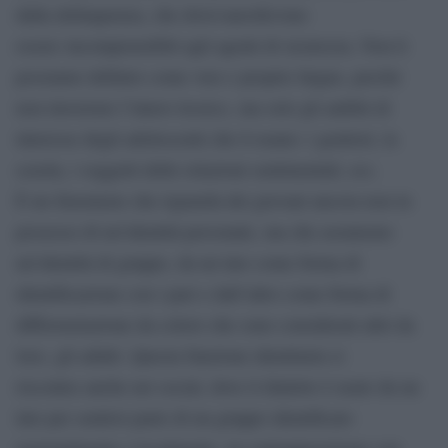
dalla delinquenza, che dovevano/devono
essere incomprensibili agli agenti di sicurezza. Non li
possiamo definire come vere e proprie lingue, perché
non investono l’intero lessico, ma solo gli ambiti di
interesse degli adolescenti che li usano: i genitori, la
scuola, i soggetti delle relazioni sentimentali, ecc.
È un fenomeno che riguarda dei giovani ancora non in
possesso di un’identità personale, ma che assumono
un’identità di gruppo, da un lato come forma di
identificazione con i pari e dall’altro come forma di
differenziazione da coloro che sono considerati altri da
loro, gli adulti. Questa funzione identitaria si
riscontra anche nei social, dove il dialetto è usato da un
lato per sentirsi parte di un gruppo identificato
regionalmente e localmente, in contrapposizione con