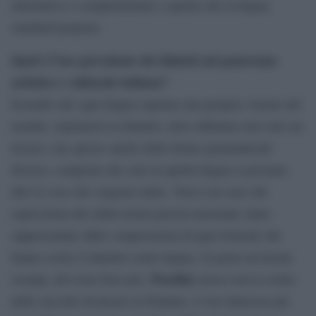
alternativa o complementare a quella che la lingua
standard propone.
Qual è l’uso prevalente dei dialetti nel panorama
artistico e culturale italiano?
Essendo che ogni lingua esprime una propria visione del
mondo, esprimersi in dialetto, dove abbiamo non solo un
lessico, ma spesso anche delle forme grammaticali
diverse, comporta che solo in quella lingua si possano
dire le cose che vengono dette. Non è un caso che
espressioni alte della nostra poesia nazionale siano
rappresentate dalle composizioni di quei letterati che
hanno scelto il dialetto come lingua. Si pensi ad alcuni
Pasolini
esempi, del resto ben noti.
stesso aveva scritto
delle raccolte di poesie in friulano; il suo interesse per