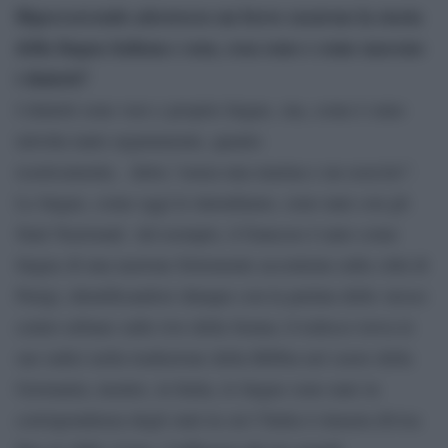
Ripercorrendo attraverso un breve excursus la storia
della lingua italiana e non, cosa sono e come nascono
i dialetti?
I dialetti sono vere e proprie lingue, ma, come è stato
talvolta tanto argutamente, quanto
icasticamente, detto,“senza una marina e un esercito”.
Le lingue, come oggi le intendiamo, sono nate con gli
Stati Nazionali. Ad esempio, il francese è nato come
lingua di una nazione fortemente accentrata sulla città di
Parigi, identificandosi dunque con la parlata dello stesso
centro urbano sulle rive della Senna; il tedesco trova le
sue radici nella traduzione della Bibbia nel cuore della
Germania; mentre, in Italia, le lingue sono nate in
corrispondenza degli stati in cui l’Italia è rimasta divisa