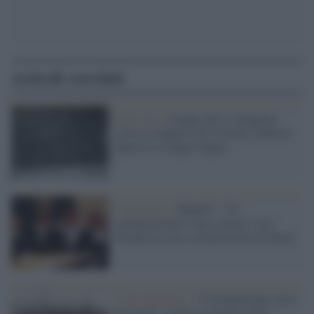
Articoli correlati
Intervista /
Lingue che si spengono:
con la scomparsa di Cristina Calderón
sparisce la lingua Yagán
L'intervista /
Manetti : “La
comunicazione è una scienza. Così
diventò un corso all'università di Siena”
Il documentario /
“Castelporziano ostia
dei poeti”: il film restaurato della