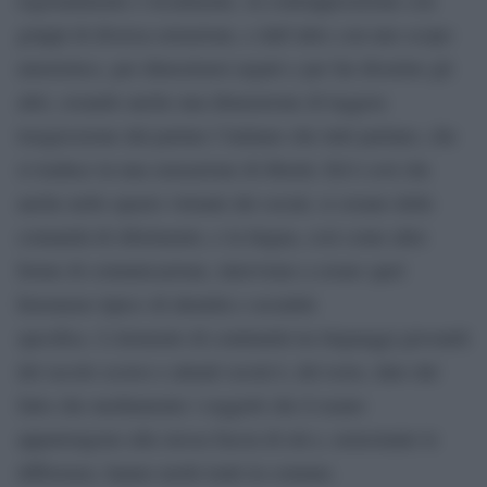
gruppi di diversa estrazione, e dall’altro con uno scopo
umoristico, per dimostrarsi arguti e per far divertire gli
altri, creando anche una dimensione di leggera
trasgressione dal parlare l’italiano che tutti parlano, che
si traduce in una sensazione di libertà. Ed è così che
anche nello spazio virtuale dei social, si creano delle
comunità di riferimento, e la lingua, così come altre
forme di comunicazione, interviene a creare quel
fenomeno tipico di identità e socialità
specifica. L’elemento di continuità tra linguaggi giovanili
del secolo scorso e attuali social è, del resto, dato dal
fatto che mediamente i soggetti che li usano
appartengono alla stessa fascia di età e, nonostante le
differenze, hanno molti tratti in comune.