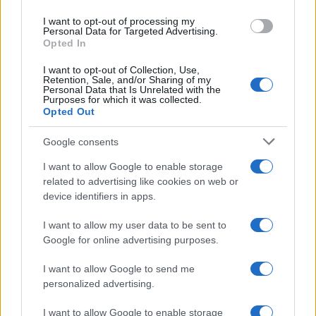
La banca /
Caso Mps: i pm milanesi ora vogliono vederci
use your data for below specified purposes in below Google
chiaro sulle “chat” tra un dirigente del Mef e alcuni ministri
I want to opt-out of processing my
consent section.
Personal Data for Targeted Advertising.
Opted In
I want to opt-out of Collection, Use,
Retention, Sale, and/or Sharing of my
Personal Data that Is Unrelated with the
Purposes for which it was collected.
Opted Out
Google consents
I want to allow Google to enable storage
related to advertising like cookies on web or
device identifiers in apps.
Syndication
Culture
I want to allow my user data to be sent to
Google for online advertising purposes.
Salute
Globalist
I want to allow Google to send me
Megachip
Globalscience
personalized advertising.
GiULia
Globalsport
I want to allow Google to enable storage