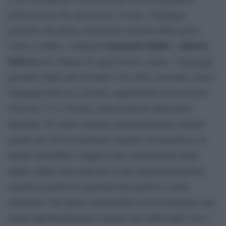
prima ancora che nascessero i social, i linguaggi
giovanili che hanno attraversato decenni della nostra
Emanuele Banfi
Alberto
storia e cultura. I linguisti
e
Sobrero
nel volume di saggi da loro curato, “Linguaggi
giovanili degli anni Novanta” del 1992, mostrano come i
linguaggi usati tra i giovani, appartenenti ad una fascia
d’età tra i 14 e 20 anni, siano ricchi di espressioni
dialettali. Di solito vengono (impropriamente) definiti
gerghi, per un loro presunto carattere di segretezza, in
quanto dovrebbero sfuggire alla comprensione degli
adulti. infatti sono usati per lo più antagonisticamente
rispetto al modo di esprimersi dei genitori o delle
istituzioni. Per questo tenderebbero ad assomigliare (ma
molto superficialmente)
a quelli usati dalla mala vita o