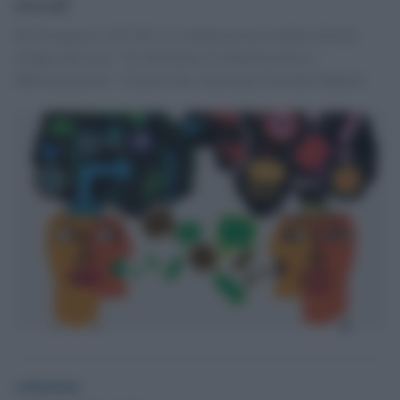
social
Da Instagram a Tik Tok, la comunicazione mediale diventa
sempre più local. “Un fenomeno di identificazione e
differenziazione”. Il parere del semiologo Giovanni Manetti
redazione