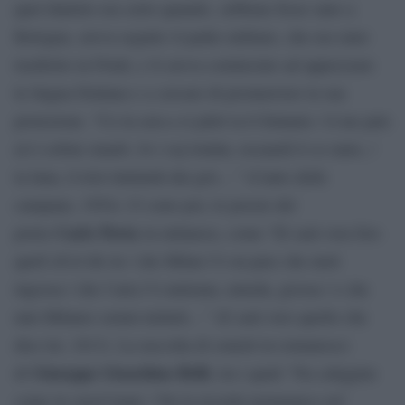
quel dialetto era sorto quando, sebbene fosse nato a
Bologna, aveva seguito il padre militare, che era stato
trasferito in Friuli, e lì aveva cominciato ad apprezzare
la lingua friulana e a cercare di promuovere la sua
protezione. “Co la sera a si pièrt ta li fontanis / il me paìs
al è colòur smarìt. Jo i soj lontàn, recuardi li so ranis, /
la luna, il trist tintinulà dai gris…” (Canto delle
campane, 1954). Ci sono poi, le poesie del
Carlo
Porta
poeta
in milanese, come “El sarà vera fors
quell ch’el dis lu / che Milan l’è on paes che mett
ingossa / che l’aria l’è malsana, umeda, grossa / e che
nun Milanes semm turlurù…” (E sarà vero quello che
dice lei, 1813). La raccolta di sonetti in romanesco
Giuseppe Gioachino Belli
di
, tra i quali “Na caliggine
come in cuest’istate / Nu la ricorda nemmanco mi’