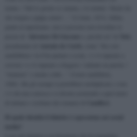
nonno. / Tutt’er giorno se smania, e le nottate / Beato lui
chi rrequia e ppijja sonno!…” (L’istate, 1833). Infine,
giunti al napoletano, non si possono non ricordare le
Salvatore Di Giacomo
Totò
poesie di
e, perché no? di
,
Antonio de Curtis
pseudonimo di
, come “Stu core
analfabbeta / tu ll’he purtato a scola, / e s’è mparato a
scrivere / e s’è mparato a lleggere / sultanto na parola: /
“Ammore” e niente cchiù…” (Cuore analfabeta,
1980). Ma gli esempi si potrebbero moltiplicare; e non
c’è chi non conosca e si diverta assistendo a quel misto
Camilleri.
di italiano e siciliano dei romanzi di
Di quale identità il dialetto è espressione nei social
media?
L’uso del dialetto è un fenomeno che ha riguardato,