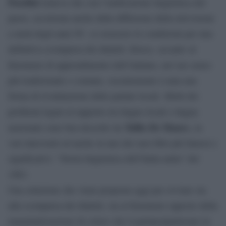
Pasolini
temeva che con l’unificazione linguistica del
paese, accelerata anche dalla diffusione della televisione
a metà degli anni 50’, si creassero le condizioni per una
definitiva scomparsa dei dialetti. Invece, accanto al
fenomeno di apprendimento dell’italiano, nel suo senso
più tradizionale e comune, recentemente è nata una
forma di rivalutazione delle parlate locali. Molti dei
problemi legati al rapporto tra lingue locali e lingua
Tullio De Mauro
nazionale sono ben descritti da
, in
vari interventi ed anche in uno dei suoi libri più famosi e
significativi: “Storia linguistica dell’Italia unita” del
1963.
Una soluzione che viene proposta oggi per ovviare sia
alla scomparsa dei dialetti, sia al fenomeno opposto della
marginalizzazione di coloro che li parlano/parlavano in