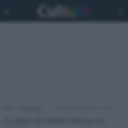
Home
>
Ragionamenti
>
La lingua dei dialetti ritrovata sui social
La lingua dei dialetti ritrovata sui