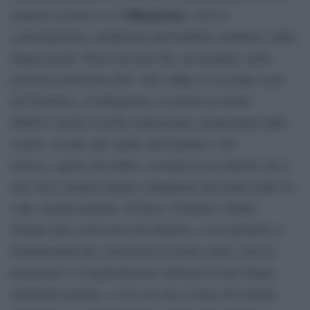
bilinguismo
maniera esclusiva è il
, cioè la
contemporanea competenza dell’italiano standard e della
lingua locale. Non è un caso che, ad esempio, nella
provincia autonoma dell’ Alto Adige (e in alcune zone
del Trentino), il bilinguismo si realizzi in modo
effettivo anche a livello istituzionale, proponendo nelle
scuole, accanto allo studio dell’italiano e del
tedesco, quello del ladino, esempio di un dialetto che è
una vera e propria lingua sviluppatasi dal latino nelle tre
valli, rispettivamente, di Fassa, Gardena e Badia.
Tornare alla conoscenza del dialetto, o non perderla, è
fondamentale per conservare le nostre radici e per la
protezione e il mantenimento culturale di una lingua
altrimenti perduta, e con essa una visione del mondo