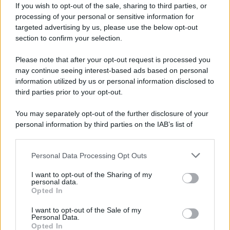
If you wish to opt-out of the sale, sharing to third parties, or
processing of your personal or sensitive information for
targeted advertising by us, please use the below opt-out
Università di Siena /
Il Palazzo del Rettorato apre le porte:
section to confirm your selection.
appuntamento per il 16 agosto
Please note that after your opt-out request is processed you
In occasione del Palio di Siena l'Ateneo offrirà delle visite guidate
may continue seeing interest-based ads based on personal
gratuite. Sarano aperte al pubblico l’Aula Magna storica, la Sala
information utilized by us or personal information disclosed to
Consiliare e l’Aula Magna.
third parties prior to your opt-out.
Tendenze /
Sale il numero degli acquisti online in Europa e
You may separately opt-out of the further disclosure of your
aumentano le vendite di articoli second hand
personal information by third parties on the IAB’s list of
downstream participants.
Personal Data Processing Opt Outs
This information may also be disclosed by us to third parties
on the IAB’s List of Downstream Participants that may further
Il caso /
Trump ha quasi esaurito l'arsenale Usa, ma il
I want to opt-out of the Sharing of my
disclose it to other third parties.
tycoon smentisce
personal data.
Opted In
Please note that this website/app uses one or more Google
services and may gather and store information including but
I want to opt-out of the Sale of my
Personal Data.
not limited to your visit or usage behaviour. You may click to
Opted In
grant or deny consent to Google and its third-party tags to