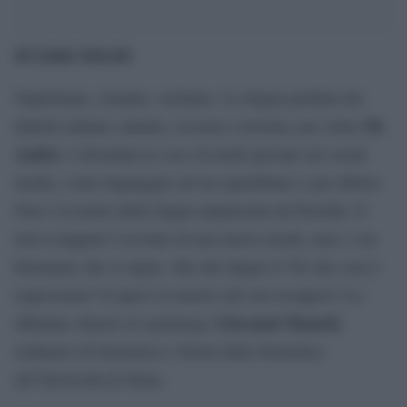
di Linda Salvetti
Napoletano, romano, siciliano. La lingua perduta dei
De
dialetti italiani, imitata, evocata o ricreata, per citare
André,
è diventata la voce di molti giovani sui social
media, come linguaggio ad uso quotidiano o per diletto.
Non è la morte della lingua annunciata da Pasolini. E
non è neppure l’avvento di una nuova moda, anzi, è un
fenomeno che si ripete. Ma che lingua è? Di che cosa è
espressione? E qual è il motivo del suo recupero? Lo
Giovanni Manetti
abbiamo chiesto al semiologo
,
ordinario di Semiotica e Storia della Semiotica
all’Università di Siena.