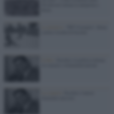
Woodstock italiana in anteprima a
Roma
Le iniziative /
"PPP Visionario", Roma
celebra l'eredità di Pasolini
Il libro /
Pasolini e la politica italiana:
tra censura e strumentalizzazione
La scoperta /
Pasolini e l'amore
femminile nascosto