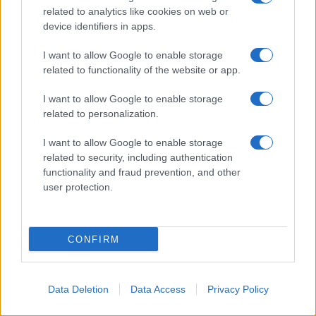
related to analytics like cookies on web or
Prima Pagina
device identifiers in apps.
I want to allow Google to enable storage
related to functionality of the website or app.
Giornale dello
Facebook
Spettacolo
I want to allow Google to enable storage
Twitter
related to personalization.
Wondernet
Cookie Policy
I want to allow Google to enable storage
Giuliana Sgrena
related to security, including authentication
Chi siamo
functionality and fraud prevention, and other
user protection.
Preferenze Privacy
CONFIRM
©2020 Culture • All right reserved.
Data Deletion
Data Access
Privacy Policy
Syndication