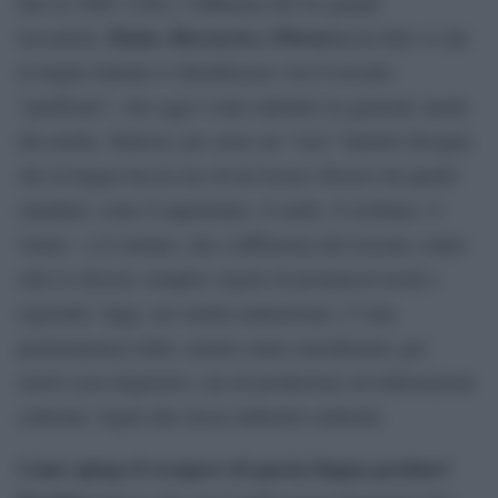
fino al 1860. Certo, l’influenza dei tre grandi
Dante, Boccaccio e Petrarca
trecentisti,
ha fatto sì che
la lingua italiana si identificasse con il toscano
“purificato”, che oggi è stato adottato in generale anche
dai media. Tuttavia, per avere un “vero” dialetto bisogna
che la lingua faccia uso di un lessico diverso da quello
standard, come il napoletano, il sardo, il siciliano, il
veneto o il romano, che a differenza del toscano vanno
oltre le diverse semplici regole di pronuncia locali e
regionali. Oggi, nei media mainstream c’è una
predominanza delle varietà centro-meridionali, per
motivi non linguistici, ma di produzione ed elaborazione
culturale, legati alla stessa industria culturale.
Come spiega il recupero di questa lingua perduta?