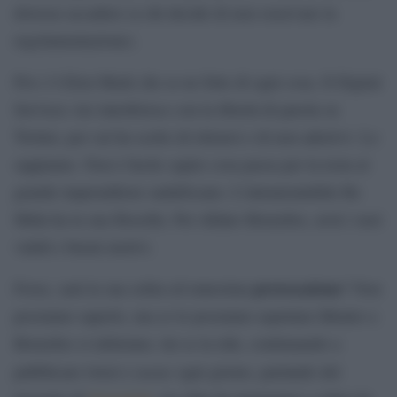
dovesse accadere (a chi decide di non osservare la
regolamentazione).
Poi c’è Elon Musk che se ne fotte di ogni cosa. Il Digital
Services Act interferisce con la libertà di parola su
Twitter, per cui ha scelto di ritirarsi e di non aderirvi. Lo
sappiamo. Non è facile capire cosa passa per la testa al
grande imprenditore sudafricano. L’intramontabile Re
Mida ha la sua filosofia. Per sfidare Bruxelles, avrà i suoi
validi e buoni motivi.
provocazione
Forse, sarà la sua solita ed ennesima
? Non
possiamo saperlo, ma ce lo possiamo aspettare.Mentre a
Bruxelles si infuriano, lui se la ride, continuando a
meme
pubblicare tweet e
ogni giorno, parlando del