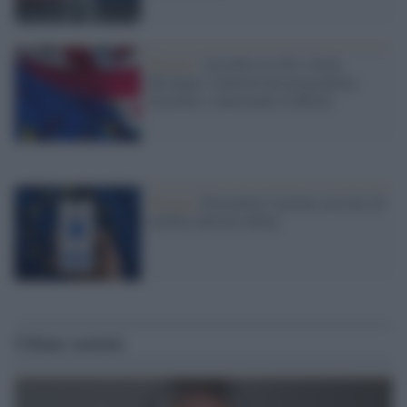
Europa /
Accordo tra UE e Gran
Bretagna: rientrerà nel programma
Erasmus+ nonostante la Brexit
Europa /
Presentato il primo servizio di
verifica dell'età online
Ultime notizie