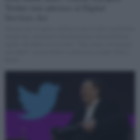
Twitter non aderisce al Digital
Services Act
Dal prossimo 25 agosto, entrerà in vigore il nuovo regolamento
europeo per contrastare la disinformazione sulle piattaforme
digitali. Ma Musk se ne tira fuori. “Puoi correre, ma non puoi
nasconderti”, gli ha twittato il commissario europeo Thierry
Breton