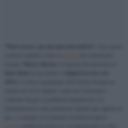
“Puoi correre, ma non puoi nasconderti”
. Sono queste
le parole lapidarie scritte su
Twitter
dal commissario
Thierry Breton
europeo
, in risposta alla decisione di
Elon Musk
Digital Services Act
di non aderire al
(DSA)
, il nuovo regolamento dell’Unione Europea in
materia di servizi digitali, creato per contrastare i
contenuti illegali, la pubblicità ingannevole e la
disinformazione sulle piattaforme digitali (per saperne di
più, vi consiglio di recuperare la lettura di questo
articolo
pubblicato tempo fa e di approfondire su altre