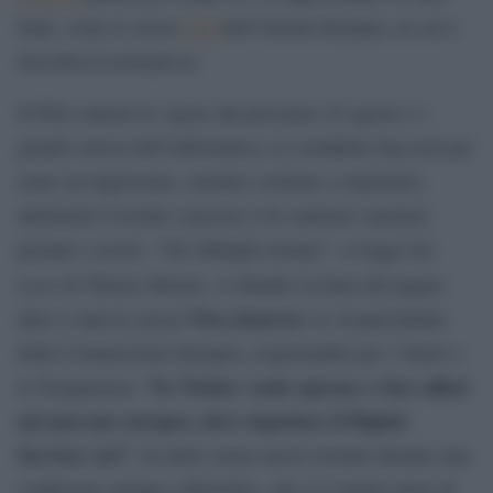
fonti, come lo stesso
sito
dell’Unione Europea, in cui è
descritta la normativa).
Il DSA entrerà in vigore dal prossimo 25 agosto e i
grandi colossi dell’informatica, le cosiddette big-tech per
usare un inglesismo, saranno costrette a rispettarlo,
altrimenti il rischio concreto è di contrarre sanzioni
pesanti e severe. “Gli obblighi restano”, si legge nel
tweet
di Thierry Breton. A ribadire la linea del pugno
Věra Jourová
duro è stata la stessa
, la vicepresidente
della Commissione Europea, responsabile per i Valori e
“Se Twitter vuole operare e fare affari
la Trasparenza.
nel mercato europeo, deve rispettare il Digital
Services Act”
, ha detto senza mezzi termini durante una
conferenza stampa a Bruxelles, che si è tenuta meno di