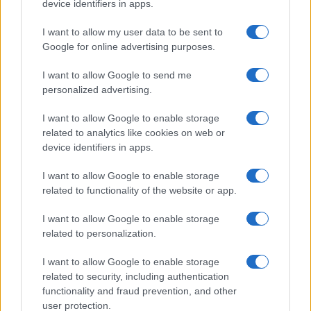
device identifiers in apps.
Syndication
Culture
I want to allow my user data to be sent to
Google for online advertising purposes.
Salute
Globalist
I want to allow Google to send me
Megachip
Globalscience
personalized advertising.
GiULia
Globalsport
I want to allow Google to enable storage
related to analytics like cookies on web or
Prima Pagina
device identifiers in apps.
I want to allow Google to enable storage
related to functionality of the website or app.
Giornale dello
Facebook
Spettacolo
I want to allow Google to enable storage
Twitter
related to personalization.
Wondernet
Cookie Policy
I want to allow Google to enable storage
Giuliana Sgrena
related to security, including authentication
Chi siamo
functionality and fraud prevention, and other
user protection.