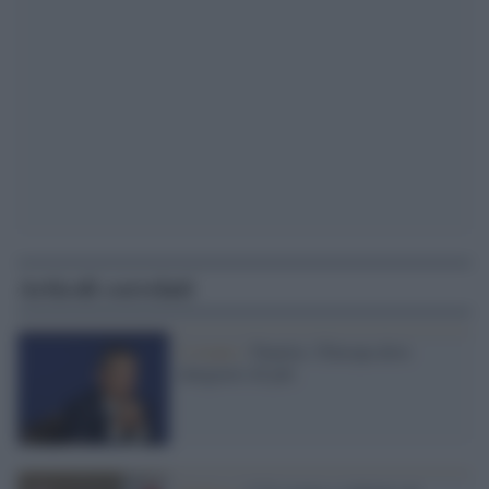
Articoli correlati
L'evento /
Panetta: l'Europa deve
integrarsi di più