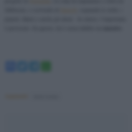
progetto di
Neuralink
, tra chip da impiantare e robot da
fabbricare, e scrivendo di
SpaceX
, sognando le stelle, i
pianeti, Marte e anche gli alieni. In sintesi, l’importante
maestro
è provocare. Su questo, lui è senza dubbio un
.
Facebook
Twitter
Telegram
WhatsApp
Argomenti:
unione europea