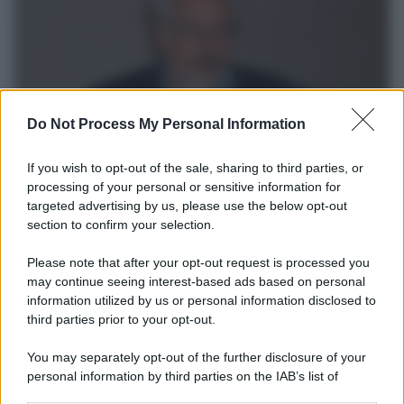
Do Not Process My Personal Information
If you wish to opt-out of the sale, sharing to third parties, or
processing of your personal or sensitive information for
Giornalismo /
Addio a Stefano Marcelli, colonna della Rai
targeted advertising by us, please use the below opt-out
di Firenze e dirigente dell'Usigrai
section to confirm your selection.
Nello stesso giorno perdiamo due pilastri dell’orgoglio democratico
Please note that after your opt-out request is processed you
ed antifascista: Francesco Guccini e Stefano Marcelli.
may continue seeing interest-based ads based on personal
Accomunati dall’impegno politico, dalla passione, dal rifiuto di
information utilized by us or personal information disclosed to
qualunque possibile compromesso.
third parties prior to your opt-out.
La data /
L'8 agosto, quando la memoria dovrebbe insegnarci
You may separately opt-out of the further disclosure of your
qualcosa
personal information by third parties on the IAB’s list of
downstream participants.