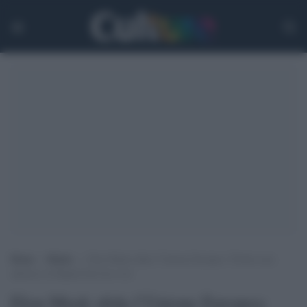
Home
>
Media
>
Elon Musk sfida l’Unione Europea: Twitter non
aderisce al Digital Services Act
Elon Musk sfida l’Unione Europea: