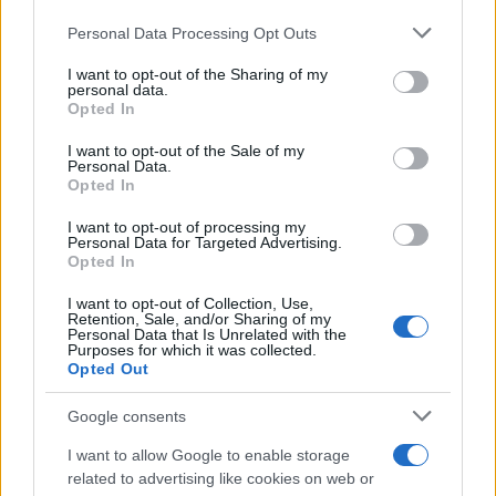
Personal Data Processing Opt Outs
This information may also be disclosed by us to third parties
on the IAB’s List of Downstream Participants that may further
Il ricordo /
Le radici di Francesco
I want to opt-out of the Sharing of my
disclose it to other third parties.
personal data.
Opted In
Please note that this website/app uses one or more Google
services and may gather and store information including but
I want to opt-out of the Sale of my
Personal Data.
not limited to your visit or usage behaviour. You may click to
Opted In
grant or deny consent to Google and its third-party tags to
L'album /
"Timeless", il nuovo album postumo di Prince
use your data for below specified purposes in below Google
racconta quattro decenni di creatività
I want to opt-out of processing my
consent section.
Personal Data for Targeted Advertising.
Opted In
I want to opt-out of Collection, Use,
Retention, Sale, and/or Sharing of my
Personal Data that Is Unrelated with the
Purposes for which it was collected.
Opted Out
Google consents
I want to allow Google to enable storage
related to advertising like cookies on web or