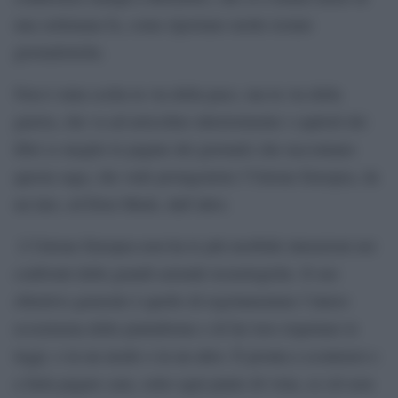
una settimana fa, come riportano molte testate
giornalistiche.
Non è stata scelta la via della pace, ma la via della
guerra, che va ad arricchire ulteriormente i capitoli dei
libri (o meglio le pagine dei giornali) che raccontano
questa saga, che vede protagoniste l’Unione Europea, da
un lato, ed Elon Musk, dall’altro.
L’Unione Europea non ha le più morbide intenzioni nei
confronti delle grandi aziende tecnologiche. Il suo
obiettivo generale è quello di regolamentare l’intero
ecosistema delle piattaforme e di far loro rispettare le
leggi, o in un modo o in un altro. È pronta a scontrarsi e
a farla pagare cara, sotto ogni punto di vista, se ciò non