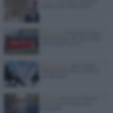
Politica /
L'Ue torna a valutare un
mediatore per Ucraina-Russia
La proposta /
Il Parlamento europeo
chiede una legge sullo stupro basata
sull'assenza di consenso
Unione Europea /
Smart working
obbligatorio nel piano Ue contro la
crisi energetica
Economia /
Oro record e Borse in
rosso: i mercati tremano per la
Groenlandia