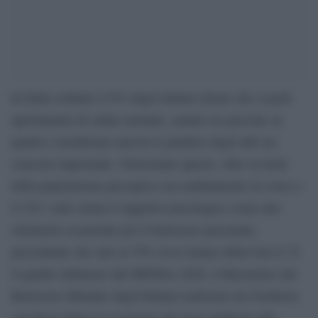
In Italia soltanto il 9% degli italiani ritiene che si parli
apertamente di salute mentale, mentre tre persone su
quattro considerano ancora il giudizio degli altri un
ostacolo importante. Nonostante questo, oltre la metà
della popolazione percepisce un cambiamento in corso e
il 52% vede ormai il supporto psicologico come uno
strumento essenziale per il benessere personale,
percentuale che sale al 70% tra le donne della Gen Z. È
il quadro delineato dal MINDex 2026, il Barometro del
Benessere Mentale degli Italiani realizzato da Unobravo
con Ipsos Doxa in occasione del mese dedicato alla