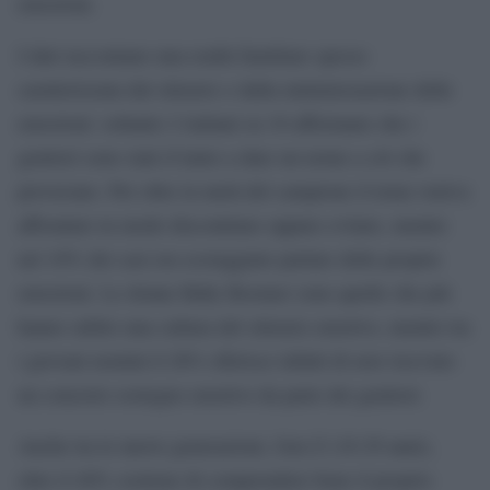
emozioni.
I dati raccontano una realtà familiare spesso
caratterizzata dal silenzio o dalla minimizzazione delle
emozioni: soltanto 2 italiani su 10 affermano che i
genitori sono stati d’aiuto a dare un nome a ciò che
provavano. Per oltre la metà del campione il tema veniva
affrontato in modo discontinuo oppure evitato, mentre
nel 10% dei casi era scoraggiato parlare delle proprie
emozioni. Le donne Baby Boomer sono quelle che più
hanno subito una cultura del silenzio emotivo, mentre tra
i giovani uomini il 26% riferisce infatti di aver ricevuto
un concreto sostegno emotivo da parte dei genitori.
Anche tra le nuove generazioni, Gen Z (18-29 anni),
oltre il 40% sostiene di comprendere bene il proprio