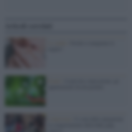
Articoli correlati
Lo studio /
Perché ci mangiamo le
unghie?
Eventi /
Creatività e innovazione: gli
appuntamenti da non perdere
L'intervista /
Ci sono delle spiegazioni
al comportamento della baby gang
senese?