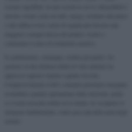
esserne sopraffatti. In una società in cui la vulnerabilità è
talvolta vissuta come un tabù, spiega, restituire alla paura
e alla rabbia il loro valore di segnali può favorire una
maggiore consapevolezza del proprio vissuto e
contrastare il senso di isolamento emotivo.
Il cambiamento, comunque, sembra già partito. Un
genitore su due dichiara infatti di voler adottare un
approccio opposto rispetto a quello ricevuto.
Complessivamente il 66% considera prioritario insegnare
ai bambini a parlare apertamente delle emozioni, anche
se il tema resta più sentito tra le donne: tre su quattro lo
ritengono fondamentale, contro poco più della metà degli
uomini.