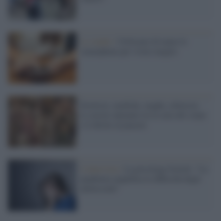
Lo studio /
Utilizzare di meno lo
smartphone per vivere meglio
Estetiste, mediche, maghe, erboriste.
Le nostre antenate tra la cura del corpo
e il diritto al piacere
L'intervista /
La psicologa Goretti: "La
pandemia amplifica le difficoltà degli
adolescenti"