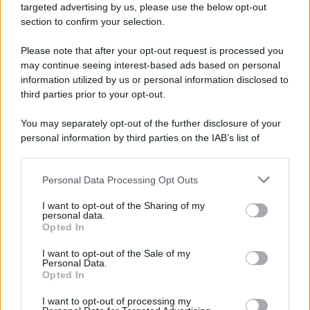
targeted advertising by us, please use the below opt-out
section to confirm your selection.
L'attesa /
Un estate di calcio: tra Mondiali e Serie A
Please note that after your opt-out request is processed you
Terminata la Coppa del Mondo, Infantino prova a privatizzare i
may continue seeing interest-based ads based on personal
tornei mondiali. Nel frattempo, il calciomercato va avanti e
information utilized by us or personal information disclosed to
sembra regalarci una Serie A di livello
third parties prior to your opt-out.
Università di Siena /
Il Palazzo del Rettorato apre le porte:
You may separately opt-out of the further disclosure of your
appuntamento per il 16 agosto
personal information by third parties on the IAB’s list of
downstream participants.
Personal Data Processing Opt Outs
This information may also be disclosed by us to third parties
on the IAB’s List of Downstream Participants that may further
Tendenze /
Sale il numero degli acquisti online in Europa e
I want to opt-out of the Sharing of my
disclose it to other third parties.
aumentano le vendite di articoli second hand
personal data.
Opted In
Please note that this website/app uses one or more Google
services and may gather and store information including but
I want to opt-out of the Sale of my
Personal Data.
not limited to your visit or usage behaviour. You may click to
Opted In
grant or deny consent to Google and its third-party tags to
Il caso /
Trump ha quasi esaurito l'arsenale Usa, ma il
use your data for below specified purposes in below Google
tycoon smentisce
I want to opt-out of processing my
consent section.