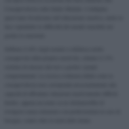
Consapevolezza sulla Salute Mentale. L’indagine,
quest’anno focalizzata sull’educazione emotiva, mette in
luce soprattutto le difficoltà del mondo maschile nel
gestire le emozioni.
Sebbene il 40% degli uomini si definisca molto
consapevole della propria emotività, soltanto il 15%
sostiene di riuscire davvero a gestire i propri
comportamenti. La ricerca evidenzia infatti come la
consapevolezza non corrisponda necessariamente alla
capacità di affrontare situazioni emotivamente difficili.
Inoltre, appena un uomo su tre dichiarerebbe di
rivolgersi senza esitazioni a un professionista in caso di
bisogno, contro oltre la metà delle donne.