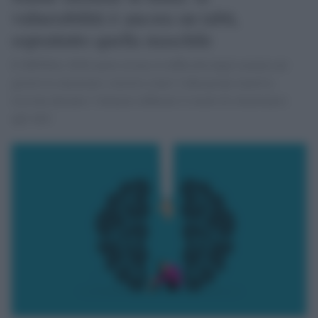
vulnerabilità è ancora un tabù,
soprattutto quella maschile
Il MINDex 2026 mette in luce le difficoltà degli uomini nel
gestire le emozioni e mostra come l’educazione emotiva
ricevuta durante l’infanzia influenzi il modo di relazionarsi
agli altri