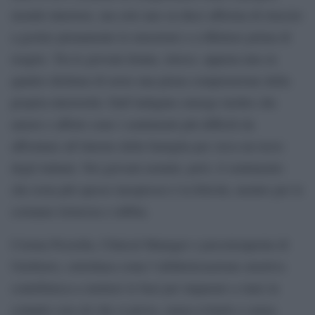
mondo interiore, ma solo uno su dieci afferma di riuscire
a gestire pienamente le emozioni e a riflettere prima di
reagire. Tra le giovani donne, invece, appena una su
quattro dichiara di avere una piena comprensione della
propria interiorità. Dall’indagine emerge inoltre che
amore e affetto sono i sentimenti più difficili da
affrontare all’interno della famiglia per circa un terzo
degli italiani. Nei giovani uomini, però, il sentimento
che resta più spesso inespresso è la felicità, mentre per le
coetanee tristezza e rabbia.
Corena Pezzella, Clinical Manager e psicoterapeuta di
Unobravo, sottolinea come l’alfabetizzazione emotiva
contribuisca a mettere le basi per imparare a stare in
contatto con ciò che si prova, senza evitarlo e senza