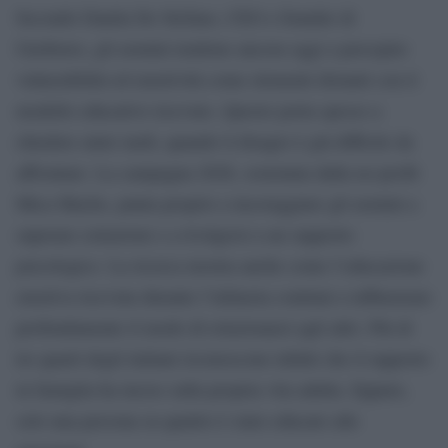
Secondo Danila De Stefano, CEO e founder di
Unobravo, gli uomini tendono ancora oggi a percepire
vulnerabilità ed emotività come elementi distanti con il
modello educativo ricevuto. Questo porta spesso a
chiedere aiuto tardi, quando il disagio è già difficile da
affrontare. La campagna 2026, sostenuta dalla no-profit
Mica Macho, punta proprio a incoraggiare gli uomini a
superare esitazioni e a rivolgersi a un supporto
psicologico. La ricerca mostra anche come l’educazione
emotiva ricevuta durante l’infanzia continui a influenzare
profondamente il modo di relazionarsi agli altri. Più di
tre quarti degli italiani riconoscono infatti che il rapporto
in famiglia ha inciso sulla propria vita adulta. Eppure,
solo una persona su quattro è stato educato alle