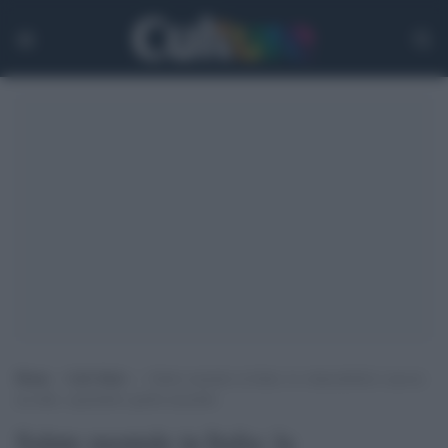
Home
>
Life Style
>
Salute mentale in Italia: la vulnerabilità è ancora
un tabù, soprattutto quella maschile
Salute mentale in Italia: la