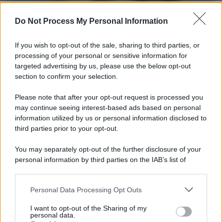
Do Not Process My Personal Information
If you wish to opt-out of the sale, sharing to third parties, or
processing of your personal or sensitive information for
targeted advertising by us, please use the below opt-out
section to confirm your selection.
Il ritrovamento /
La moneta che vide l'invasione Cartagine in
Sicilia
Please note that after your opt-out request is processed you
may continue seeing interest-based ads based on personal
Un artefatto ritrovato ad Agrigento che rappresenta un importante
information utilized by us or personal information disclosed to
spaccato della storia della trinacria
third parties prior to your opt-out.
La scoperta /
Oplontis, le vittime dell’eruzione del Vesuvio
You may separately opt-out of the further disclosure of your
furono più numerose del previsto
personal information by third parties on the IAB’s list of
downstream participants.
Personal Data Processing Opt Outs
This information may also be disclosed by us to third parties
on the IAB’s List of Downstream Participants that may further
Il medagliere /
Europei di nuoto: Pellecani guida una super
I want to opt-out of the Sharing of my
disclose it to other third parties.
Italia
personal data.