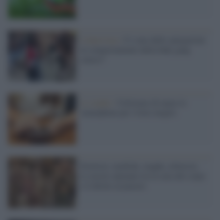
L'intervista /
Ci sono delle spiegazioni
al comportamento della baby gang
senese?
Lo studio /
Utilizzare di meno lo
smartphone per vivere meglio
Estetiste, mediche, maghe, erboriste.
Le nostre antenate tra la cura del corpo
e il diritto al piacere