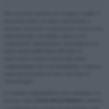
Tutti conosciamo qualcuno che si mangia le unghie. E’
una piccola mania a cui, spesso, non riusciamo a
rinunciare: ma perché? La risposta arriva da una recente
analisi psicologica che definisce questo ed altri
comportamenti “autolesionistici” molto legati tra loro:
questo legame sarebbe dettato dall’istinto di
sopravvivenza. In questo rientrano altri pattern
ghosting
comportamentali come la procrastinazione e il
(sparire da un momento all’altro) come forme di
“autosabotaggio”.
Se sembrano comportamenti di scarsa importanza, è lo
Charlie Heriot-Maitland
psicologo clinico
a smentirlo
e a evidenziare che
il cervello usa piccoli danni, come