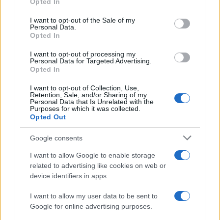
Opted In
Please note that this website/app uses one or more Google
services and may gather and store information including but
I want to opt-out of the Sale of my
Personal Data.
not limited to your visit or usage behaviour. You may click to
Opted In
grant or deny consent to Google and its third-party tags to
Il centenario /
A L'Aquila arriva la mostra "TITO, 100 anni
use your data for below specified purposes in below Google
attraverso la forma"
I want to opt-out of processing my
consent section.
Personal Data for Targeted Advertising.
Opted In
I want to opt-out of Collection, Use,
Retention, Sale, and/or Sharing of my
Personal Data that Is Unrelated with the
Purposes for which it was collected.
Opted Out
Google consents
I want to allow Google to enable storage
related to advertising like cookies on web or
device identifiers in apps.
Syndication
Culture
I want to allow my user data to be sent to
Google for online advertising purposes.
Salute
Globalist