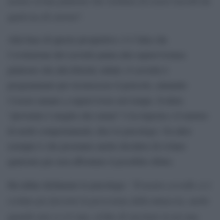
nostra rovina piuttosto che rischiare di essere travolti da
qualcosa di esterno
“.
Alla base di queste prospettive c’è l’idea che
l’evoluzione del cervello punta alla sopravvivenza
piuttosto che alla felicità; infatti, il cervello è
programmato per riconoscere il pericolo, aiutando
l’essere umano a sopravvivere nel tempo. Il detto
“prevenire è meglio che curare” è la risposta e il motore
di molti comportamenti, dice lo psicologo. Un altro
esempio è che possiamo anche decidere di evitare
qualcuno per non affrontare il possibile rifiuto.
“Il nostro cervello si è
Ha infine dichiarato lo psicologo:
evoluto per favorire la percezione della minaccia, anche
quando non ce n’è una, al fine di suscitare in noi una