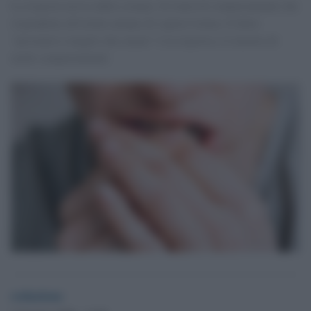
La risposta arriva dalla scienza. Si tratta di comportamenti che
rispondono all'istinto umano di sopravvivenza. Il detto
"prevenire è meglio che curare" è la risposta e il motore di
molti comportamenti.
redazione