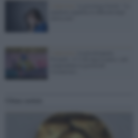
L'intervista /
La psicologa Goretti: "La
pandemia amplifica le difficoltà degli
adolescenti"
L'intervista /
La psicoterapeuta
Povinelli: «C’è chi nega la paura, i più
comprendono la gravità del
Coronavirus»
Ultime notizie