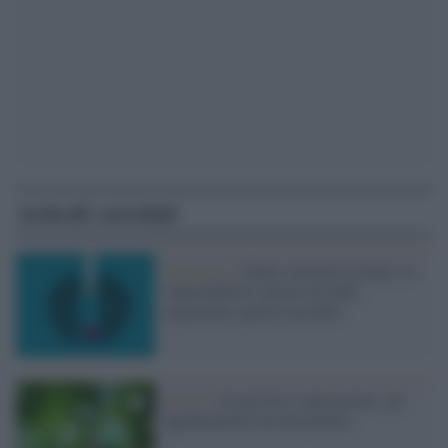
Articoli correlati
La ricerca /
Salute mentale in Italia: la
vulnerabilità è ancora un tabù,
soprattutto quella maschile
Eventi /
Creatività e innovazione: gli
appuntamenti da non perdere