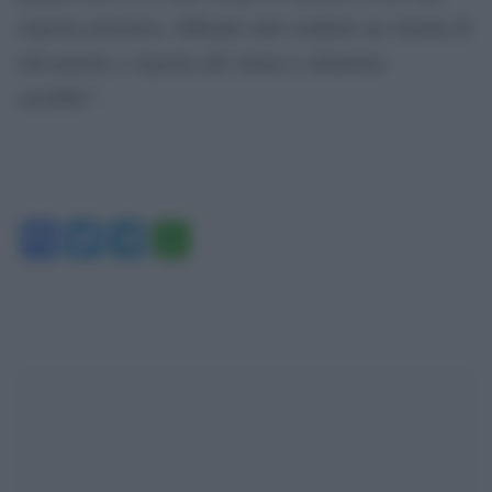
risposta protettiva. Abbiamo tutti ereditato un sistema di
rilevamento e risposta alle minacce altamente
sensibile”
.
Facebook
Twitter
Telegram
WhatsApp