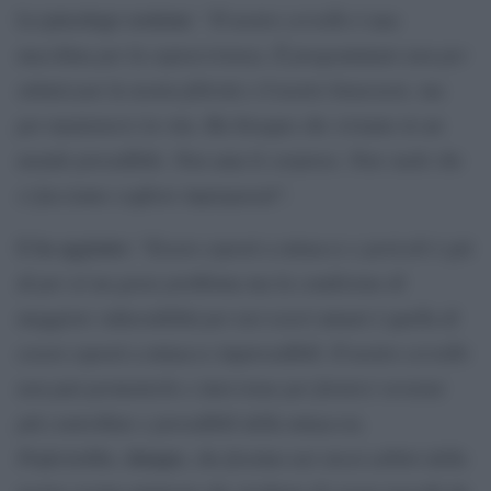
“Il nostro cervello è una
Lo psicologo sostiene:
macchina per la sopravvivenza. È programmato non per
ottimizzare la nostra felicità e il nostro benessere, ma
per mantenerci in vita. Ha bisogno che viviamo in un
mondo prevedibile. Non ama le sorprese. Non vuole che
ci facciamo cogliere impreparati
“.
Essere esposti a minacce e pericoli è già
E ha aggiunto: “
di per sé un grave problema ma la condizione di
maggiore vulnerabilità per noi esseri umani è quella di
essere esposti a minacce imprevedibili. Il nostro cervello
non può permetterlo e interviene per fornirci versioni
più controllate e prevedibili della minaccia.
Preferirebbe
che fossimo noi stessi arbitri della
, dunque,