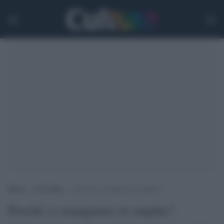
Home
>
Life Style
>
Perché ci mangiamo le unghie?
Perché ci mangiamo le unghie?