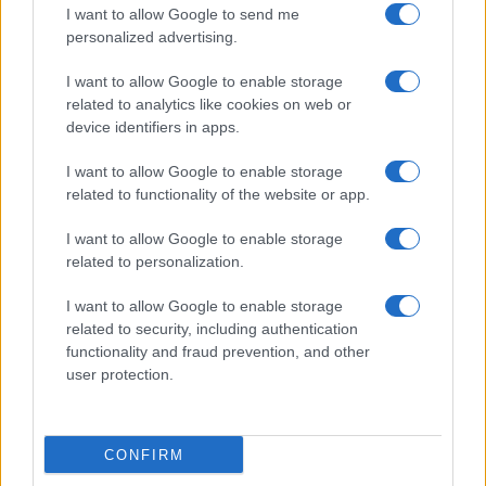
I want to allow Google to send me
Megachip
Globalscience
personalized advertising.
GiULia
Globalsport
I want to allow Google to enable storage
related to analytics like cookies on web or
Prima Pagina
device identifiers in apps.
I want to allow Google to enable storage
related to functionality of the website or app.
Giornale dello
Facebook
Spettacolo
I want to allow Google to enable storage
Twitter
related to personalization.
Wondernet
Cookie Policy
I want to allow Google to enable storage
Giuliana Sgrena
related to security, including authentication
Chi siamo
functionality and fraud prevention, and other
user protection.
Preferenze Privacy
CONFIRM