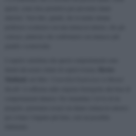
questi, come dose protettiva per prevenire danni
ulteriori. Vuol dire, quindi, che la mente umana
preferisce scontrarsi con una minaccia minore, che già
conosce, piuttosto che confrontarsi con minacce più
grandi e sconosciute.
L’esperto sottolinea che questi comportamenti sono
Heriot-
dettati dal nostro istinto di sopravvivenza;
Maitland
‘Controlled Explosions in Mental
, nel libro
Health’
si sofferma sulle esigenze biologiche alla base di
comportamenti dannosi. Per rimandare l’avvio di un
progetto, potremmo recarci un danno (minaccia minore)
per evitare l’impatto più forte, cioè un possibile
fallimento.