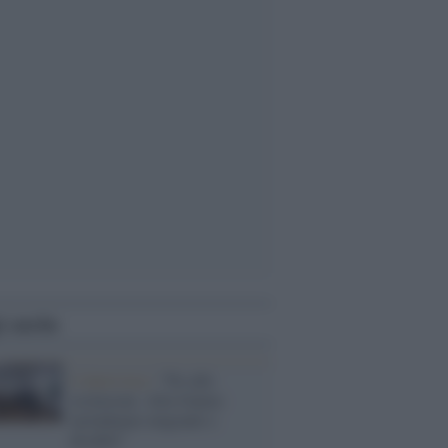
i anche
L'intervista /
“No alle
esclusioni. Alla Gamec
includiamo migranti e
disabili”