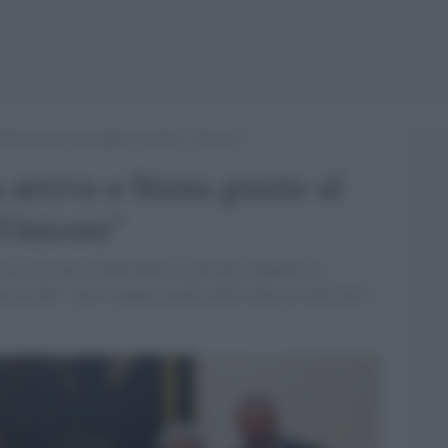
 Siena grazie al progetto d’ateneo “Unicore”
 arriva a Siena grazie al
"Unicore"
ia è arrivata in Italia Rim, la giovane studentessa
omosso dall’ Alto Commissariato delle Nazioni Unite per i