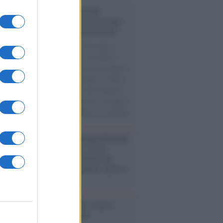
conoscimento /
Consegnato alla
ssoressa Nadia Marchettini il premio
ances in Cleaner Production Award”
ellenza della docente dell’Università di
nell’attenzione alla ricerca sostenibile è
 riconosciuta con la consegna del prestigioso
o lo scorso 4 agosto, ad Arequipa, in Perù.
l mese scorso aveva ottenuto una rinomata
lia attribuitale per l’impegno nel coniugare
ienze chimiche alla sostenibilità ed ecologia.
rogrammazioni /
I documentari RAI che
ntano l'Italia: da Mennea, a Tina
mi sino a Renzo Piano è atteso un
no tra grandi biografie, cultura, sport e
e
nto /
Cent'anni di Turandot: torna a
a lo spettacolo di Zeffirelli