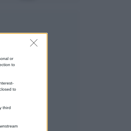
sonal or
ection to
nterest-
closed to
 third
Downstream