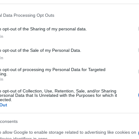
studenti rifugiate/i nei territori africani di poter
 that may further disclose it to other third parties.
ità italiane.
 that this website/app uses one or more Google services and may gath
l Data Processing Opt Outs
including but not limited to your visit or usage behaviour. You may click 
Roberto di
 to Google and its third-party tags to use your data for below specifi
i siriane, ha incontrato Il Rettore
o opt-out of the Sharing of my personal data.
ogle consent section.
erini
, delegato per studentesse e studenti e
In
Emanuele
i da aree di crisi, il Direttore Generale
o opt-out of the Sale of my Personal Data.
icheli
, della Caritas Siena.
In
Ulti
to opt-out of processing my Personal Data for Targeted
University
di Latakia, in Siria, Rim ha anche
ing.
In
ua francese nelle scuole di Hama. Allo scoppio
so di fuggire in Nigeria dove, insieme al marito,
o opt-out of Collection, Use, Retention, Sale, and/or Sharing
ersonal Data that Is Unrelated with the Purposes for which it
lected.
Out
niversità di Siena ha bandito il progetto
consents
ipato rifugiate e rifugiati residenti
o allow Google to enable storage related to advertising like cookies on
evice identifiers in apps.