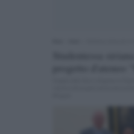
Home
>
Atenei
>
Studentessa siriana arriva a
Studentessa siriana
progetto d'ateneo 
Scappata dalla Siria e rifugiatasi in Niger
vincitrice del progetto universitario pr
Rifugiati.