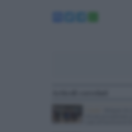
Facebook
Twitter
Telegram
WhatsA
Articoli correlati
il bando /
Rifugiati dei 
africani proseguiranno g
studi all'Università di S