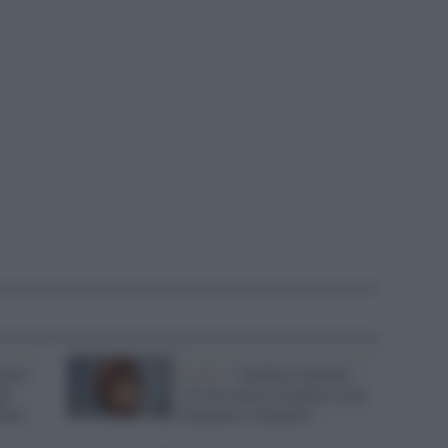
pp
paesi
Il libro /
Isabelle Allende:
li
«Il mio nuovo romanzo è per
iena
migranti e rifugiati»