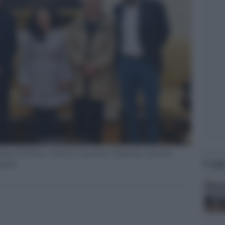
berto Di Pietra, il Prof.re Lenzerini, il Direttore Generale
Legg
icheli