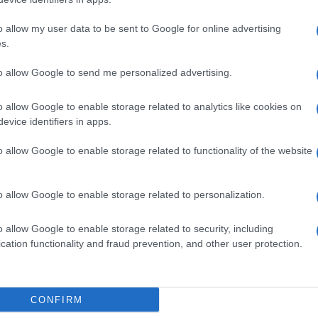
Il ri
ale commissione da lui presieduta hanno
profe
o allow my user data to be sent to Google for online advertising
“Adv
s.
strale più adatto alla studentessa, che ha così
L’ecc
al percorso accademico in “Language and Mind”.
to allow Google to send me personalized advertising.
Siena 
stata
formazione, la studentessa beneficerà di un posto
o allow Google to enable storage related to analytics like cookies on
premi
evice identifiers in apps.
Già i
 messa a disposizione dell’Ateneo.
medag
o allow Google to enable storage related to functionality of the website
le sc
o Rettore Roberto Di Pietra, si è così espresso:
to del progetto e per l’attribuzione di questa
o allow Google to enable storage related to personalization.
Le p
gramma Just Peace dell’Ateneo sono già nostri
racco
Ansel
o allow Google to enable storage related to security, including
 questi di nazionalità afghana. Adesso auguro a
autun
cation functionality and fraud prevention, and other user protection.
crim
i studi presso l’Università di Siena».
chiarato: «La partecipazione al progetto Unicore
L'eve
CONFIRM
Veron
 di Siena a favore di studentesse e studenti