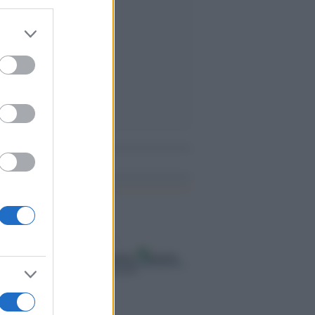
er and store
to grant or
ed purposes
me notizie