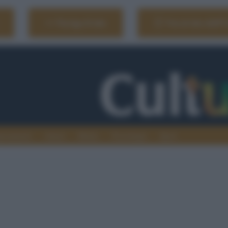
Naviga il sito
Vai al sito dell'
ionamenti
Atenei
Media
Tecnologia
Sport