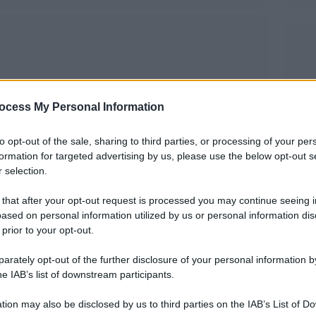
ocess My Personal Information
to opt-out of the sale, sharing to third parties, or processing of your per
formation for targeted advertising by us, please use the below opt-out s
 selection.
 that after your opt-out request is processed you may continue seeing i
ased on personal information utilized by us or personal information dis
, la prima studentessa vincitrice, presso
 prior to your opt-out.
Unicore – University Corridors for Refugees
.
rately opt-out of the further disclosure of your personal information by
 aderito nel 2020 e promosso dall’ Alto
he IAB’s list of downstream participants.
per i Rifugiati; un corridoio umano sicuro nato
tion may also be disclosed by us to third parties on the IAB’s List of 