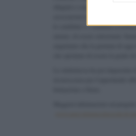
rifugiati e consolida la nostra co
associazioni umanitarie coinvolte.
le candidate e i candidati avrebber
umano, di essere selezionati. Siam
auguriamo che la giornata di oggi 
che speriamo di essere in grado di 
La studentessa ha poi ringraziato i
riconoscenza per l’opportunità offe
formazione a Siena.
Maggiori informazioni sul progetto
www.unisi.it/ateneo/progetti-di-a