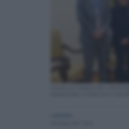
L'incotro tra la studentessa Rim, il Rettore Ro
Emanuele Fidora e la professoressa Vanna M
redazione
18 Gennaio 2023 - 20.03