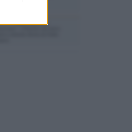
stival /
"Logos. Parole dal
terraneo", a Palermo una nuova
ativa culturale diretta da Nadia
anova