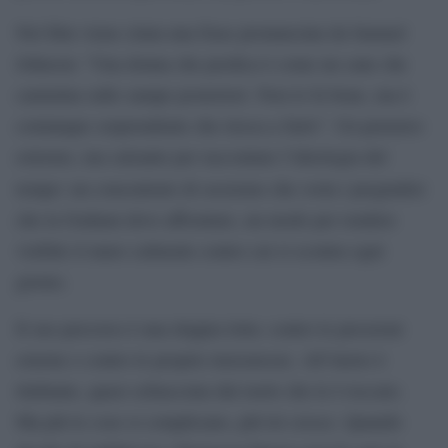
Nel film viene citata una frase pronunciata da Samuel
Johnson: “Una donna che predica è come un cane che
cammina sulle zampe posteriori. Non lo fa bene, ma è
comunque sorprendente che riesca a farlo”. Un pensiero
estremo, ma calzante per raccontare l’ideologia del
tempo: un concentrato di sessismo
che svela i pregiudizi
che la Graham deve affrontare, un modo per rendere
visibile il muro culturale contro cui si scontra ogni
giorno.
Il suo percorso è una doppia lotta: contro le pressioni
esterne e contro le proprie insicurezze. All’inizio è
titubante, quasi schiacciata dal ruolo che le è toccato.
Ma più le cose si complicano, più lei cresce. Quando