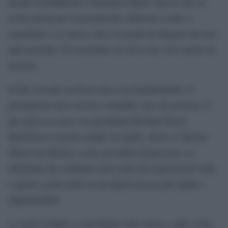
decide di pubblicare i Pentagon Papers non fa solo la
scelta giusta per il giornalismo: dimostra a tutti, e
soprattutto a sé stessa, che è in grado di dirigere davvero
quel giornale. È il momento in cui la sua voce smette di
tremare.
Il film ricorda con forza una cosa fondamentale: il
giornalismo deve servire i cittadini, non chi governa. E
qui entra in scena l’ex presidente Richard Nixon.
Spielberg lo mostra sempre di spalle, dietro le finestre
della Casa Bianca, come un’ombra minacciosa. Le
telefonate che sentiamo sono tratte da registrazioni reali,
e questa scelta rende la sua figura ancora più rigida e
impenetrabile.
La regia è pulita e concentrata sulla storia e sulle scelte