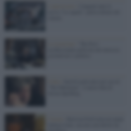
L'anniversario /
Cinquant’anni fa
usciva "Lo squalo", pietra miliare del
cinema
La recensione /
"The Post",
un'affascinante pellicola che intreccia
giornalismo e politica
Il film /
David Lynch entra nel cast di
"The Fabelmans", il nuovo film di
Steven Spielberg
Cinema /
Harrison Ford torna nei panni
Indiana Jones, ma non sarà diretto da
Spielberg