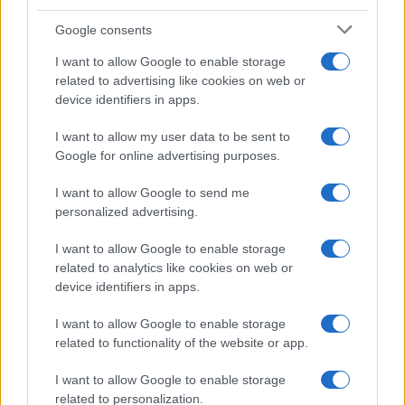
Google consents
I want to allow Google to enable storage
related to advertising like cookies on web or
device identifiers in apps.
Syndication
Culture
I want to allow my user data to be sent to
Google for online advertising purposes.
Salute
Globalist
I want to allow Google to send me
Megachip
Globalscience
personalized advertising.
GiULia
Globalsport
I want to allow Google to enable storage
related to analytics like cookies on web or
Prima Pagina
device identifiers in apps.
I want to allow Google to enable storage
related to functionality of the website or app.
Giornale dello
Facebook
Spettacolo
I want to allow Google to enable storage
Twitter
related to personalization.