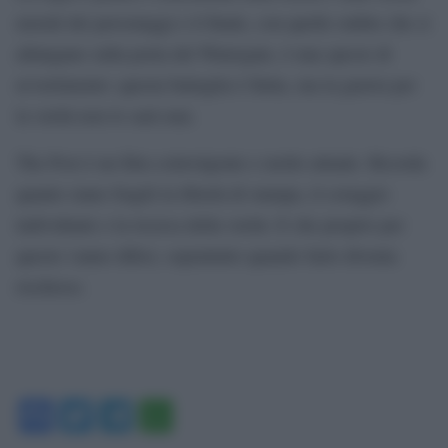
morali dei personaggi e il finale, con quelle ombre che si
allungano sulla porta del Watergate, è una specie di
avvertimento: questa battaglia è finita, ma la guerra per
la verità non lo sarà mai.
The Post è un film coinvolgente e molto attuale. Ricorda
quanto siano fragili la libertà di stampa, il coraggio
individuale e la ricerca della verità. E che proprio per
questo vanno difesi, soprattutto quando farlo diventa
rischioso.
Facebook
Twitter
Telegram
WhatsApp