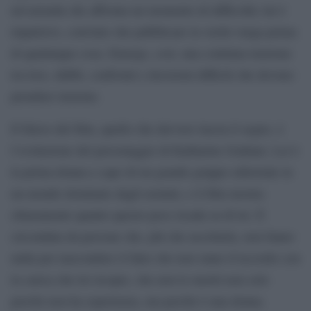
un’azienda che affronta un momento di difficoltà; lui è
impulsivo, convinto che pubblicare la verità venga prima
di qualunque cosa. Emerge, così, una continua tensione
tra loro, dubbi, confronti e decisioni difficili che devono
prendere insieme.
Il fulcro del film, quello che davvero lascia il segno, é
l’evoluzione del personaggio di Katharine Graham. Lei è
la prima donna a capo di un grande gruppo editoriale in
un mondo dominato dagli uomini, e il film mostra
chiaramente quanto questo peso ricada su di lei. È
circondata da persone che, più che ascoltarla, non fanno
nulla per nascondere il fatto che non siano d’accordo con
la carica che lei ricopre, che non lo meriti non solo
perché non ha esperienza, ma perché è una donna.