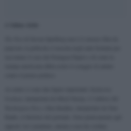
Salma Aiche
di
The Post
di Steven Spielberg non è il classico film da
popcorn; la pellicola ci trascina negli anni Settanta per
raccontare il caso dei Pentagon Papers e di come la
stampa americana abbia avuto il coraggio di andare
contro il potere politico.
Katharine
Al centro ci sono due figure importanti:
Graham
, interpretata da Meryl Streep, é l’editrice del
Washington Post
, e Ben Bradlee, interpretato da Tom
Hanks, il direttore del giornale. Sono praticamente agli
opposti: lei è prudente, attenta a non far crollare