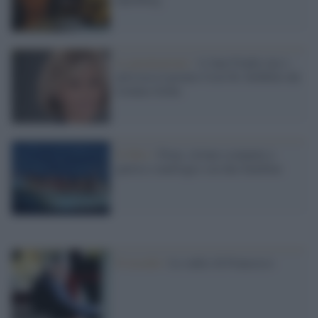
La premiazione /
A Jane Fonda star e
attivista il premio Cecil B. DeMille dei
Golden Globe
Il libro /
Doaa, siriana scampata a
guerra e naufragio con due bambine
Il ricordo /
Le radici di Francesco