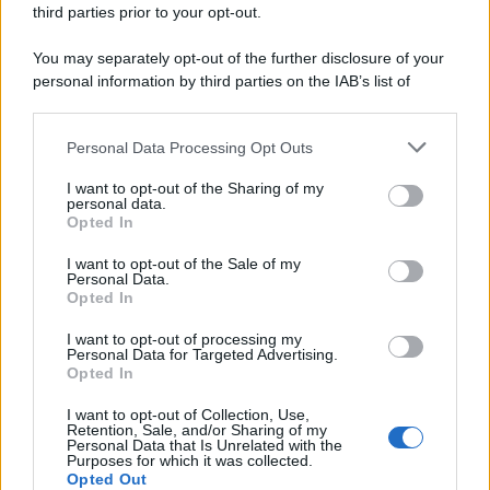
sembra regalarci una Serie A di livello
third parties prior to your opt-out.
Università di Siena /
Il Palazzo del Rettorato apre le porte:
You may separately opt-out of the further disclosure of your
appuntamento per il 16 agosto
personal information by third parties on the IAB’s list of
downstream participants.
Personal Data Processing Opt Outs
This information may also be disclosed by us to third parties
on the IAB’s List of Downstream Participants that may further
Tendenze /
Sale il numero degli acquisti online in Europa e
I want to opt-out of the Sharing of my
disclose it to other third parties.
aumentano le vendite di articoli second hand
personal data.
Opted In
Please note that this website/app uses one or more Google
services and may gather and store information including but
I want to opt-out of the Sale of my
Personal Data.
not limited to your visit or usage behaviour. You may click to
Opted In
grant or deny consent to Google and its third-party tags to
Il caso /
Trump ha quasi esaurito l'arsenale Usa, ma il
use your data for below specified purposes in below Google
tycoon smentisce
I want to opt-out of processing my
consent section.
Personal Data for Targeted Advertising.
Opted In
I want to opt-out of Collection, Use,
Retention, Sale, and/or Sharing of my
Personal Data that Is Unrelated with the
Purposes for which it was collected.
Opted Out