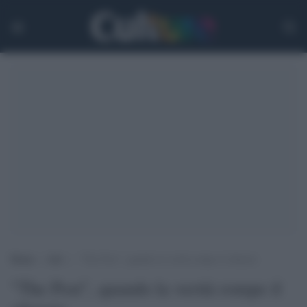
Home
>
Arti
>
“The Post”, quando la verità rompe il silenzio
"The Post", quando la verità rompe il