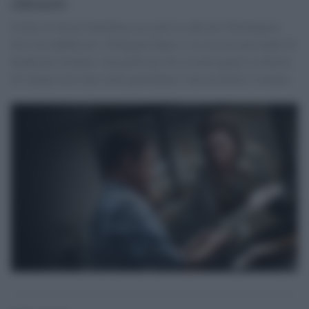
silenzio
Il film di Steven Spielberg racconta la sfida del Washington
Post nel pubblicare i Pentagon Papers e la crescita personale di
Katharine Graham. Una pellicola che ricorda quanto la libertà
di stampa resti una scelta quotidiana e non un diritto scontato.