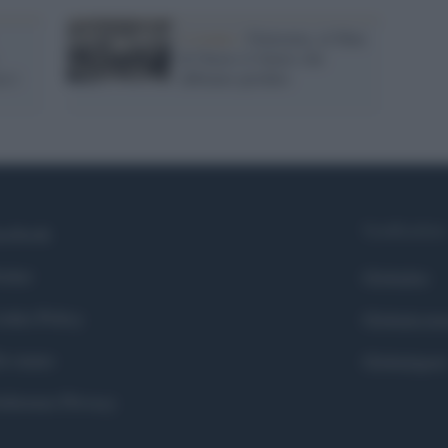
L'evento /
Futurama, al Man
di Nuoro il futuro che
e i
abbiamo perduto
Syndication
cebook
itter
Globalist
okie Policy
Globalscie
i siamo
Globalsport
eferenze Privacy