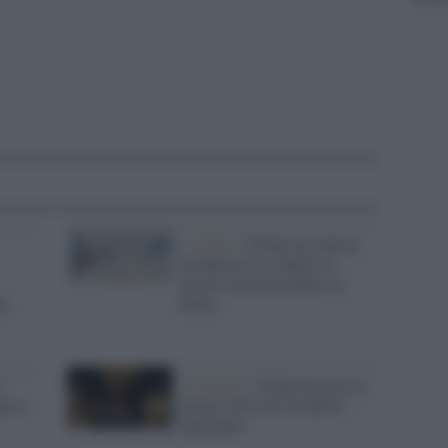
L'evento /
Estate nei musei:
da Maria Lai a Balla, le
mostre da non perdere in
za
Italia
l
La mostra /
Pontormo per la
ia e
prima volta alle Scuderie
Quirinale