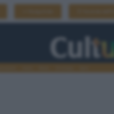
Naviga il sito
Vai al sito dell'
ionamenti
Atenei
Media
Tecnologia
Sport