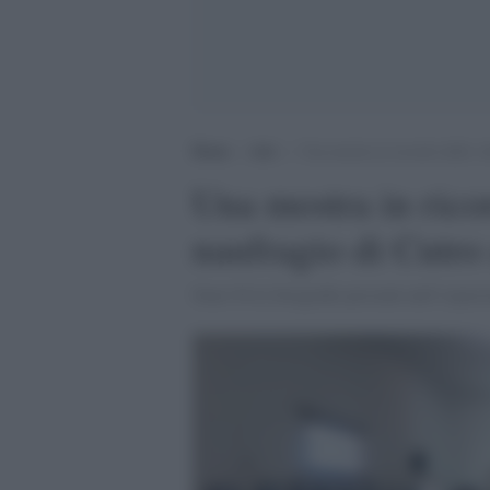
Home
>
Arti
>
Una mostra in ricordo delle vi
Una mostra in ricor
naufragio di Cutro 
Sono 94 le fotografie presenti nell’espos