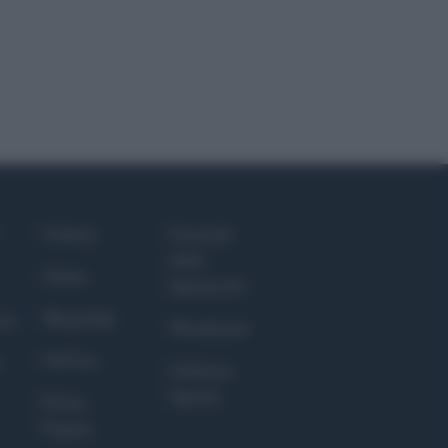
Culture
Giornale
dello
Salute
Spettacolo
Megachip
nce
Wondernet
GiULia
Giuliana
Sgrena
Prima
Pagina