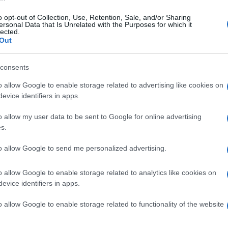
hiaro obiettivo di restituire memoria a chi ha
o opt-out of Collection, Use, Retention, Sale, and/or Sharing
ersonal Data that Is Unrelated with the Purposes for which it
sivi per inseguire un futuro pieno di punti di
lected.
Out
i quello che si prospettavano prima della
consents
ente un elemento simbolico: le reti dei pescatori,
o allow Google to enable storage related to advertising like cookies on
evice identifiers in apps.
 cercato di soccorrere i naufraghi.
Ulti
o allow my user data to be sent to Google for online advertising
 al 15 Giugno dalle 16 alle 20, è promossa dalla
s.
da don Pasquale Squillacioti nell’ambito delle
to allow Google to send me personalized advertising.
tonio e realizzata dal settimanale il Crotonese,
pe Pipita, primo giornalista a documentare le
o allow Google to enable storage related to analytics like cookies on
evice identifiers in apps.
gedia.
o allow Google to enable storage related to functionality of the website
to ad andare ad alcune riflessioni: “Questo