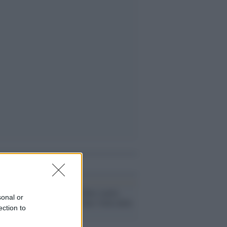
i anche
La mostra /
Udine ospita
sonal or
Basquiat e la New York delle
ection to
superstar