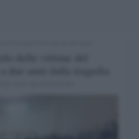
ttime del naufragio di Cutro a due anni dalla tragedia
do delle vittime del
a due anni dalla tragedia
izione, una per ogni persona deceduta