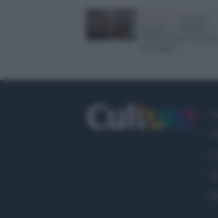
La mostra /
Etruschi e
Nuragici a confronto: a
Cabras il mare che unisc
due popoli
Fa
Tw
Co
Ch
Pr