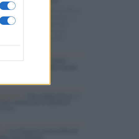
cordo /
Le radici di Francesco
omenica di settembre con Guccini nella sua
a Pàvana, tra ricordi del premio Tenco, la
di disegni con Andrea Pazienza sulle
ie di carta, il rapporto con i fan che
nuano a cercarlo e la bellezza delle
gne e dei gatti.
bum /
"Timeless", il nuovo album
mo di Prince racconta quattro decenni
eatività
augurazione /
Cuneo inaugura Esseci: il
 polo culturale nell’ex ospedale di
a Croce
ca /
Love Sensation, il primo duetto di
nna e Kylie Minogue