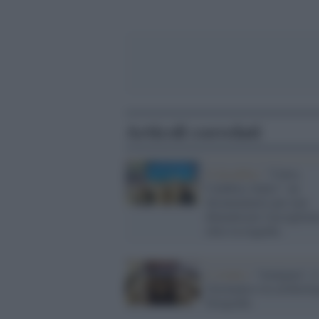
Articoli correlati
Il docufilm /
"Cutro,
Calabria, Italia": un
documentario per non
dimenticare l'accoglien
oltre la tragedia
L’evento /
“Aenigma”, i
Germanico tra archeolog
fotografia