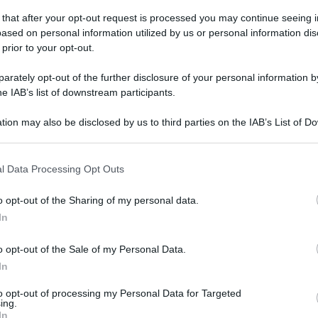
 that after your opt-out request is processed you may continue seeing i
ased on personal information utilized by us or personal information dis
 prior to your opt-out.
rately opt-out of the further disclosure of your personal information by
he IAB’s list of downstream participants.
tion may also be disclosed by us to third parties on the IAB’s List of 
 that may further disclose it to other third parties.
sconvolse l’Italia e il mondo intero e tra qualche
 that this website/app uses one or more Google services and may gath
l Data Processing Opt Outs
including but not limited to your visit or usage behaviour. You may click 
Steccato di Cutro, vengono riportate alla memoria
 to Google and its third-party tags to use your data for below specifi
o opt-out of the Sharing of my personal data.
io, hanno perso la vita con un’esposizione
ogle consent section.
In
o opt-out of the Sale of my Personal Data.
ne parrocchiale della Chiesa Cristo Risorto in
In
a la mostra fotografica “I sogni attraversano il
to opt-out of processing my Personal Data for Targeted
ing.
fotografie
, una per ogni vittima, a cui si
In