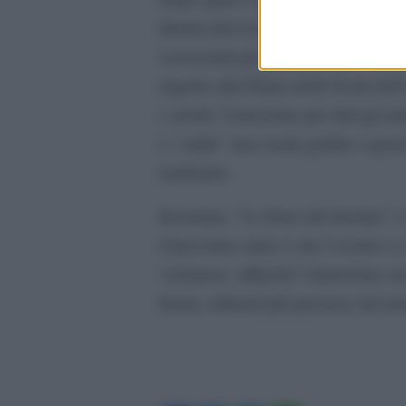
diretta televisiva su Rai 1 a partir
scroscianti gli applausi (che sono
rispetto alla Prima della Scala dell
e anche l’emozione per tutti gli ar
e “calda” una serata gelida e quas
lombardo.
Insomma, “La forza del destino” è 
il prossimo anno è che l’evento si 
vicinanze, affinchè l’attenzione si
forme culturali più preziose del m