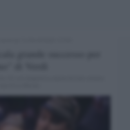
successo per “La forza del destino” di Verdi
cala grande successo per
no" di Verdi
re. Si è così inaugurata la stagione del teatro milanese
 regia di Leo Muscato.