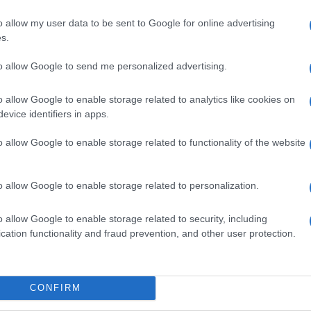
 da loro una “sostenitrice di Putin”, quindi una
o allow my user data to be sent to Google for online advertising
Il ri
s.
Una d
lavoro composto da Giuseppe Verdi ha parlato il
casa 
to allow Google to send me personalized advertising.
gara 
la, Dominique Meyer, che ha sottolineato: “La
tovagl
o allow Google to enable storage related to analytics like cookies on
 dell’idea di vendicarsi. Noi pensiamo sempre
conti
evice identifiers in apps.
monta
ressi ma alla fine l’opera di Verdi racconta una
o allow Google to enable storage related to functionality of the website
nostro”, ha concluso Meyer.
L'al
postu
ista dell’opera, Leo Muscato, ha tuonato
o allow Google to enable storage related to personalization.
di cr
se il teatro potesse davvero contribuire a far
o allow Google to enable storage related to security, including
 questo potere. Speriamo almeno di avere
cation functionality and fraud prevention, and other user protection.
L'in
delle persone un pensiero di pace”, ha concluso il
nuovo
Sant
Franca.
CONFIRM
 (l’evento è iniziato alle 18:00 e trasmesso in