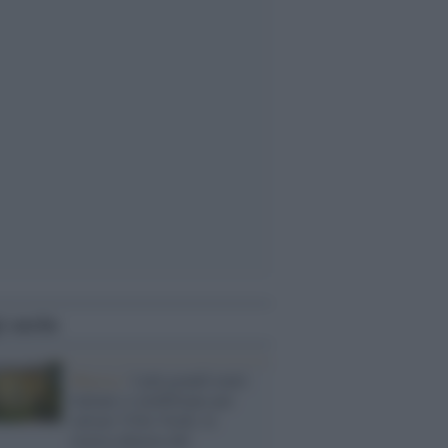
i anche
Musica /
I più grandi teatri
italiani si mobilitano per
salvare Villa Verdi, la
storica dimora del