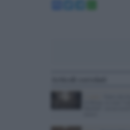
Facebook
Twitter
Telegram
WhatsA
Articoli correlati
L’evento /
Teatro alla Sc
di Milano, in scena “La
Macbeth” con un record
incassi