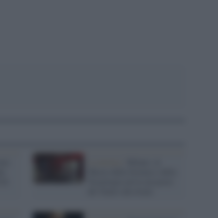
pp
ala
La mostra /
Milano: al
dy
Museo della Scienza e della
 di
Tecnologia arriva un pezzo
del Teatro alla Scala