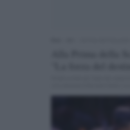
Home
>
Arti
>
Alla Prima della Scala grande 
Alla Prima della S
"La forza del desti
Trionfo assoluto per l'opera del composito
con la direzione di Riccardo Chailly e la