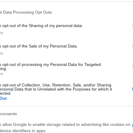
atrice a vita Liliana Segre, il sindaco del
 that this website/app uses one or more Google services and may gath
l Data Processing Opt Outs
 il Presidente del Senato Ignazio La Russa, il
including but not limited to your visit or usage behaviour. You may click 
Giuli e il governatore della Lombardia Attilio
 to Google and its third-party tags to use your data for below specifi
o opt-out of the Sharing of my personal data.
ogle consent section.
Roberto Bolle e l’altista oro olimpico alle
In
co Tamberi.
o opt-out of the Sale of my Personal Data.
In
i stava svolgendo uno spettacolo unico,
to opt-out of processing my Personal Data for Targeted
e in tutte le sue sfaccettature al centro, non sono
ing.
Ulti
In
ni) le proteste all’esterno della struttura,
centri sociali, sindacati di base e manifestanti
o opt-out of Collection, Use, Retention, Sale, and/or Sharing
ersonal Data that Is Unrelated with the Purposes for which it
ddl sicurezza.
lected.
Out
ifestazione della comunità ucraina e
consents
contro l’aggressione russa dell’Ucraina e la
o allow Google to enable storage related to advertising like cookies on
o, protagonista de La Forza del Destino nel
evice identifiers in apps.