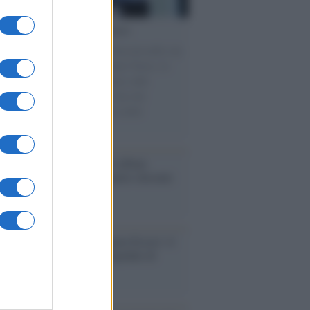
cordo /
Le radici di Francesco
omenica di settembre con Guccini nella sua
a Pàvana, tra ricordi del premio Tenco, la
di disegni con Andrea Pazienza sulle
ie di carta, il rapporto con i fan che
nuano a cercarlo e la bellezza delle
gne e dei gatti.
bum /
"Timeless", il nuovo album
mo di Prince racconta quattro decenni
eatività
augurazione /
Cuneo inaugura Esseci: il
 polo culturale nell’ex ospedale di
a Croce