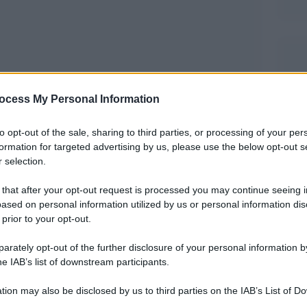
ocess My Personal Information
to opt-out of the sale, sharing to third parties, or processing of your per
formation for targeted advertising by us, please use the below opt-out s
 selection.
ssere riassunta con queste parole l’esecuzione
 that after your opt-out request is processed you may continue seeing i
di Giuseppe Verdi, diretta da Riccardo Chailly e
ased on personal information utilized by us or personal information dis
a inaugurato la stagione del Teatro alla Scala
 prior to your opt-out.
rately opt-out of the further disclosure of your personal information by
he IAB’s list of downstream participants.
o il via dopo la consueta esecuzione dell’inno di
tion may also be disclosed by us to third parties on the IAB’s List of 
olavoro di uno dei maggiori compositori di ogni
 that may further disclose it to other third parties.