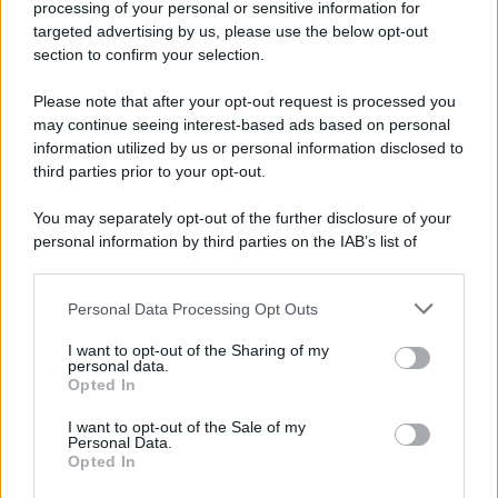
processing of your personal or sensitive information for
targeted advertising by us, please use the below opt-out
Università di Siena /
Il Palazzo del Rettorato apre le porte:
section to confirm your selection.
appuntamento per il 16 agosto
Please note that after your opt-out request is processed you
In occasione del Palio di Siena l'Ateneo offrirà delle visite guidate
may continue seeing interest-based ads based on personal
gratuite. Sarano aperte al pubblico l’Aula Magna storica, la Sala
information utilized by us or personal information disclosed to
Consiliare e l’Aula Magna.
third parties prior to your opt-out.
Tendenze /
Sale il numero degli acquisti online in Europa e
You may separately opt-out of the further disclosure of your
aumentano le vendite di articoli second hand
personal information by third parties on the IAB’s list of
downstream participants.
Personal Data Processing Opt Outs
This information may also be disclosed by us to third parties
on the IAB’s List of Downstream Participants that may further
Il caso /
Trump ha quasi esaurito l'arsenale Usa, ma il
I want to opt-out of the Sharing of my
disclose it to other third parties.
tycoon smentisce
personal data.
Opted In
Please note that this website/app uses one or more Google
services and may gather and store information including but
I want to opt-out of the Sale of my
Personal Data.
not limited to your visit or usage behaviour. You may click to
Opted In
grant or deny consent to Google and its third-party tags to
La banca /
Caso Mps: i pm milanesi ora vogliono vederci
use your data for below specified purposes in below Google
chiaro sulle “chat” tra un dirigente del Mef e alcuni ministri