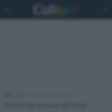
Home
>
Arti
>
Paolo Conte in scena alla Scala
Paolo Conte in scena alla Scala