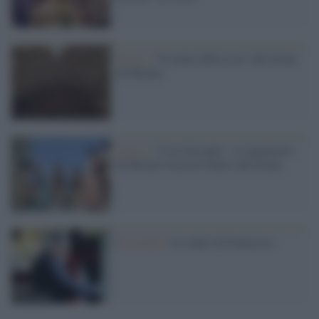
Teatro /
''Il nome della rosa'' alla Scala
di Milano
Lirica /
“Così fan tutte”, il capolavoro
di Mozart torna al Teatro alla Scala
Il ricordo /
Le radici di Francesco