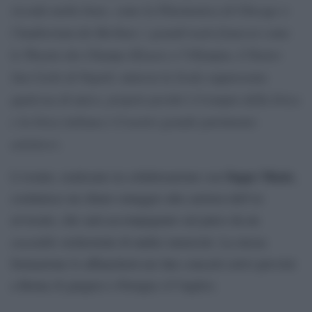
ricordo molto bene, come la Filarmonica di Chicago o
l’Auditorium dei Berliner, i grandi teatri francesi come
le Theatre des Champs Elysees e l’Olympia, il Teatro
San Carlo di Napoli, tuttavia la Scala rappresenta
qualcosa di unico, proprio perché è il tempio della lirica
e la lirica italiana è il nostro grande patrimonio
artistico
».
Sugar Music
L’evento, realizzato in collaborazione con
,
costituisce un chiaro omaggio alla carriera dell’ex
avvocato, che sarà accompagnato sul palco da un
ensemble
orchestrale di undici musicisti. La stessa
formazione lo affiancherà nei due concerti estivi previsti
a Roma (6 giugno) e Perugia (15 luglio).