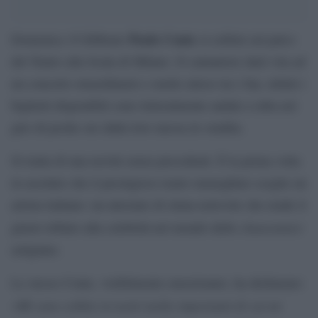
Paolo Conte
Domenica 19 febbraio
si esibirà sul palco
del Teatro alla Scala di Milano. Il cantautore darà vita ad
un concerto straordinario e molto atteso tra i fan, infatti i
biglietti disponibili sono letteralmente andati a ruba nel
giro di poche ore dalla loro messa in vendita.
Si tratta di una novità senza precedenti. È la prima volta
in assoluto che il prestigioso teatro meneghino sceglie un
artista italiano: un attestato di stima notevole che rende il
chansonnier
giusto tributo alla celebrità nel mondo dello
astigiano.
Lo stesso Conte, visibilmente emozionato, ha dichiarato:
Mi sono esibito in teatri molto importanti di cui mi
«