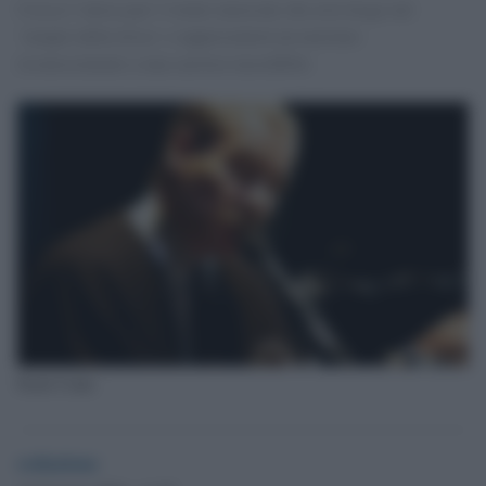
Cresce l’attesa per l’evento musicale che avrà luogo nel
‘tempio della lirica’ e rappresenterà un meritato
riconoscimento a una carriera incredibile
Paolo Conte
redazione