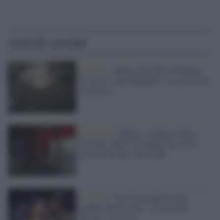
Articoli correlati
L’evento /
Teatro alla Scala di Milano,
in scena “Lady Macbeth” con un record
di incassi
La mostra /
Milano: al Museo della
Scienza e della Tecnologia arriva un
pezzo del Teatro alla Scala
L'evento /
Alla Prima della Scala
grande successo per "La forza del
destino" di Verdi