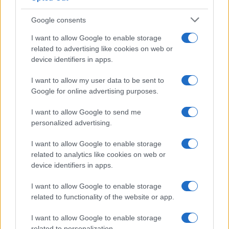
Google consents
I want to allow Google to enable storage
related to advertising like cookies on web or
device identifiers in apps.
Syndication
Culture
I want to allow my user data to be sent to
Google for online advertising purposes.
Salute
Globalist
I want to allow Google to send me
Megachip
Globalscience
personalized advertising.
GiULia
Globalsport
I want to allow Google to enable storage
related to analytics like cookies on web or
Prima Pagina
device identifiers in apps.
I want to allow Google to enable storage
related to functionality of the website or app.
Giornale dello
Facebook
Spettacolo
I want to allow Google to enable storage
Twitter
related to personalization.