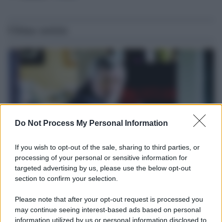
Ultime notizie
Do Not Process My Personal Information
If you wish to opt-out of the sale, sharing to third parties, or
processing of your personal or sensitive information for
targeted advertising by us, please use the below opt-out
Il ricordo /
Le radici di Francesco
section to confirm your selection.
Una domenica di settembre con Guccini nella sua casa a Pàvana,
Please note that after your opt-out request is processed you
tra ricordi del premio Tenco, la gara di disegni con Andrea
may continue seeing interest-based ads based on personal
Pazienza sulle tovaglie di carta, il rapporto con i fan che
information utilized by us or personal information disclosed to