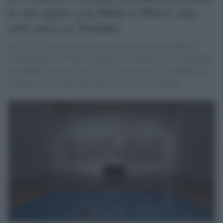
le sue opere con Make it Short: una
web serie su Youtube
Dal 24 al 14 Luglio la Galleria Nazionale d'arte moderna e
contemporanea di Roma fa partire un'iniziativa per coinvolgere
un pubblico giovane: una serie di video brevi su YouTube che
daranno un tocco più pop all'arte a cui siamo abituati.