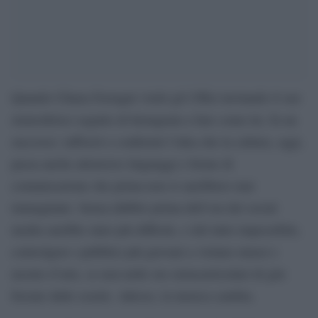
Quando Chiara Ferragni visitò gli Uffizi invitando il suo
stratosferico seguito di Instagram a fare come lei, fu un
successo: rafforzò e confermò l’idea che la cultura, oggi,
passa anche attraverso linguaggi e forme di
comunicazione che prima non si sarebbero mai
immaginate. Senza dubbio prima dell’era dei social
media sarebbe stato più difficile, o del tutto impossibile,
coinvolgere i pubblici più giovani a visitare musei e
mostre d’arte, se non nelle ore extracurriculari di gite
forzate dalle scuole. Adesso, la musica cambia.