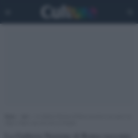
Home
>
Arti
>
La Galleria Nazione di Roma racconta le sue opere con
Make it Short: una web serie su Youtube
La Galleria Nazione di Roma racconta