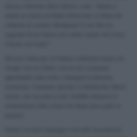
famosa collezione della Galleria, come: “Quanto è
attuale la camicia di Hanka Zborowska, la donna dal
collaretto di Amedeo Modigliani? E che libri sta
leggendo M.me Ginoux nel celebre ritratto che le fece
Vincent van Gogh?”
Ma non è finita qui: la Galleria collaborerà anche con
Google Arts & Culture, sul cui sito si potranno
approfondire tante storie e immagini in altissima
risoluzione. Contenuto speciale è il Behind the (Short)
Scenes, che racconta la serie YouTube attraverso le
testimonianze delle creator che hanno preso parte al
progetto.
Parlare con nuovi linguaggi è una delle necessità dei