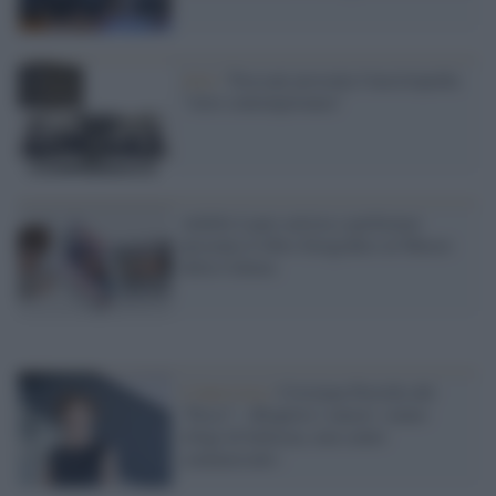
Arte /
Treccani presenta l'enciclopedia
"Arte contemporanea"
Achille Lauro artista e performer
presenta il libro fotografico al Museo
della Cultura
L'intervista /
Cristiana Perrella del
“Pecci”: «Riaprire i musei: siamo
rifugi di bellezza, non centri
commerciali»