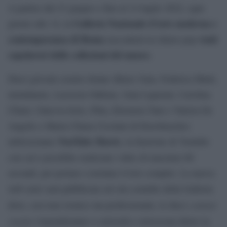
A partire dal 23 giugno e fino al 14 luglio 2022, ogni
Galleria Nazionale d’arte moderna e
giorno alle 14, la
contemporanea di Roma
venti
racconterà in chiave pop
capolavori delle collezioni del museo
.
Dieci giovani creator donne (Basic Gaia, Federica Mutti,
mrtndamex, Lucrezia Oddone, Gaia Lapasini, Carolina
Chiari, Ginevra Iorio, Pitta, Eleonora Tani e Valeria De
Angelis e Maria Chiara Cicolani di Eterobasiche)
YouTube Shorts
utilizzeranno
, la funzione di Youtube
con cui è possibile realizzare video di massimo 60
secondi, per portare a termine il loro compito. La nuova
web serie sarà pubblicata sul sito youtube della Galleria
content
dove, con tono ironico ma professionale, le dieci
creator
risponderanno a curiosità e retroscena dietro la