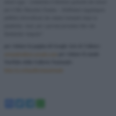
musei oggi – commenta il direttore generale dei musei
per il Mic Massimo Osanna -. Dobbiamo raggiungere
pubblici diversificati che stanno tornando dopo la
pandemia. Anzi, per i giovani possiamo dire che
finalmente vengono”.
per visitare la pagina di Google Arts & Culture:
artsandculture.google.com
per visitare il canale
YouTube della Galleria Nazionale:
http://g.co/lagallerianazionale
Facebook
Twitter
Telegram
WhatsApp