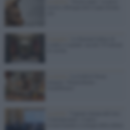
La mostra /
“Fractio panis”, la nuova
mostra a Bologna dove il pane diventa
arte
Il progetto /
La National Gallery di
Londra si espande: raccolti 375 milioni
di sterline
La mostra /
La GAM di Torino
inaugura "SilenzioSuono -
SoundSilence"
La novità /
''Capitale italiana dell'Arte
Contemporanea'', il nuovo
riconoscimento a sostegno della cultura