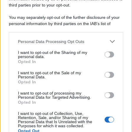
continuano a cercarlo e la bellezza delle montagne e dei gatti.
third parties prior to your opt-out.
L'album /
"Timeless", il nuovo album postumo di Prince
You may separately opt-out of the further disclosure of your
racconta quattro decenni di creatività
personal information by third parties on the IAB’s list of
downstream participants.
Personal Data Processing Opt Outs
This information may also be disclosed by us to third parties
on the IAB’s List of Downstream Participants that may further
L'inaugurazione /
Cuneo inaugura Esseci: il nuovo polo
I want to opt-out of the Sharing of my
disclose it to other third parties.
culturale nell’ex ospedale di Santa Croce
personal data.
Opted In
Please note that this website/app uses one or more Google
services and may gather and store information including but
I want to opt-out of the Sale of my
Personal Data.
not limited to your visit or usage behaviour. You may click to
Opted In
grant or deny consent to Google and its third-party tags to
Musica /
Love Sensation, il primo duetto di Madonna e Kylie
use your data for below specified purposes in below Google
Minogue
I want to opt-out of processing my
consent section.
Personal Data for Targeted Advertising.
Opted In
I want to opt-out of Collection, Use,
Retention, Sale, and/or Sharing of my
Personal Data that Is Unrelated with the
Purposes for which it was collected.
Opted Out