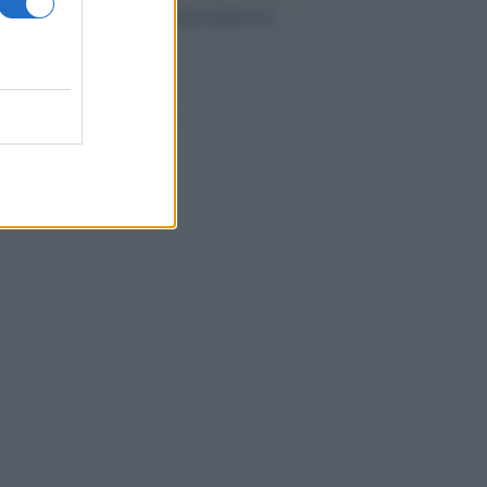
ca /
Love Sensation, il primo duetto di
nna e Kylie Minogue