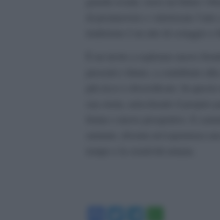
guarda avanti, verso un futuro vibra
di promuovere e valorizzare l’arte
tradizione è un atto di coraggio e 
È un invito a esplorare nuove front
presenti e future, a contribuire al
più ricco e diversificato. In questo
sua storia, arricchendo il proprio 
forme e nuove prospettive. E cammi
animate, diventa un’esperienza anco
tempo e la creatività umana.
Facebook
Twitter
Telegram
WhatsA