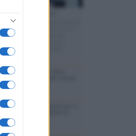
cordo /
Le radici di Francesco
omenica di settembre con Guccini nella sua
a Pàvana, tra ricordi del premio Tenco, la
di disegni con Andrea Pazienza sulle
ie di carta, il rapporto con i fan che
nuano a cercarlo e la bellezza delle
gne e dei gatti.
bum /
"Timeless", il nuovo album
mo di Prince racconta quattro decenni
eatività
augurazione /
Cuneo inaugura Esseci: il
 polo culturale nell’ex ospedale di
a Croce