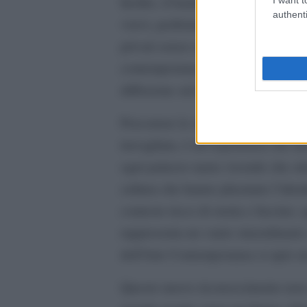
Inoltre, il bando mira a promuovere
authenti
visivi, performativi e creativi, inc
privati senza scopo di lucro. L’obie
contemporanea anche nei contesti m
diffusione sul territorio nazionale.
Percorrere le strade italiane, intri
travagliata, è un’esperienza che 
ogni palazzo narra vicende che odor
cultura che hanno plasmato l’identi
contesto ricco di storia e fascino,
rappresenta un vanto straordinario.
dell’Arte Contemporanea si apre un
Questo nuovo riconoscimento non s