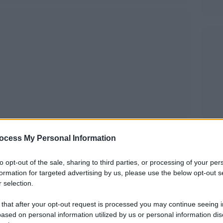
ocess My Personal Information
tituito per promuovere e valorizzare l’arte
to opt-out of the sale, sharing to third parties, or processing of your per
formation for targeted advertising by us, please use the below opt-out s
Il Ministero della Cultura, attraverso il Ministero
 selection.
per il Turismo, ha lanciato un’iniziativa volta a
 that after your opt-out request is processed you may continue seeing i
promozione e alla riqualificazione di spazi
ased on personal information utilized by us or personal information dis