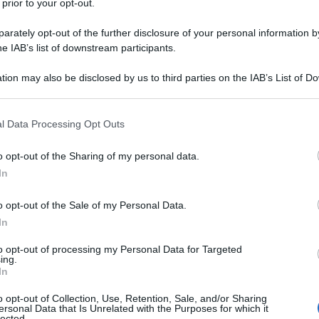
affinché venga recepito, in maniera sempre più
 prior to your opt-out.
 il processo identitario nazionale, per la coesione
rately opt-out of the further disclosure of your personal information by
e, la creatività, l’innovazione, la crescita, lo
he IAB’s list of downstream participants.
individuale e collettivo”.
tion may also be disclosed by us to third parties on the IAB’s List of 
 that may further disclose it to other third parties.
a dell’Arte Contemporanea si affianca alle già
 that this website/app uses one or more Google services and may gath
 italiana della Cultura e la Capitale italiana del
l Data Processing Opt Outs
including but not limited to your visit or usage behaviour. You may click 
 to Google and its third-party tags to use your data for below specifi
o opt-out of the Sharing of my personal data.
ogle consent section.
In
Ulti
istro della Cultura, Gennaro Sangiuliano,
futuro attraverso una riflessione sul passato.
o opt-out of the Sale of my Personal Data.
In
portanza di celebrare “la grandezza del nostro
 l’obiettivo di guardare avanti e di dare un
to opt-out of processing my Personal Data for Targeted
ing.
iovani d’oggi, affinché tra 100 anni si possa
In
 nel 2025”.
o opt-out of Collection, Use, Retention, Sale, and/or Sharing
ersonal Data that Is Unrelated with the Purposes for which it
lected.