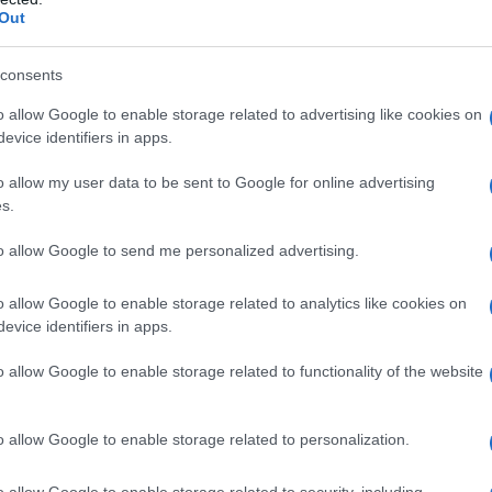
ucia Borgonzoni, ha aggiunto che l’arte
Out
Il ri
la “sorella minore” dell’arte tradizionale, ha un
consents
Una d
l passato e nel plasmare le radici del futuro.
casa 
o allow Google to enable storage related to advertising like cookies on
gara 
 al programma è stato promosso dalla direzione
evice identifiers in apps.
tovagl
e scadrà il prossimo 30 giugno: questo prevede
conti
o allow my user data to be sent to Google for online advertising
monta
s.
he saranno valutate da una giuria composta da
to allow Google to send me personalized advertising.
L'al
postu
ad audizioni pubbliche entro il 15 settembre e, a
di cr
o allow Google to enable storage related to analytics like cookies on
evice identifiers in apps.
Capitale italiana
ttà che riceverà il titolo di
onché un finanziamento di un milione di euro per
o allow Google to enable storage related to functionality of the website
L'in
nuovo
cludono mostre, festival, rassegne e altri eventi
Sant
anza o il cinema.
o allow Google to enable storage related to personalization.
o allow Google to enable storage related to security, including