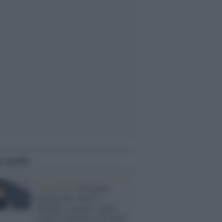
i anche
L'intervista /
Cristiana
Perrella del “Pecci”:
«Riaprire i musei: siamo
rifugi di bellezza, non centri