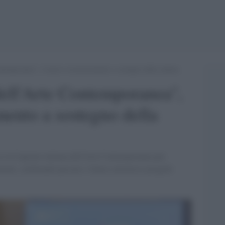
ontemporanea”, il nuovo riconoscimento a sostegno della cultura
 dell'Arte Contemporanea'',
mento a sostegno della
isce la Capitale italiana dell'Arte Contemporanea per
rale, celebrando passato e futuro attraverso progetti