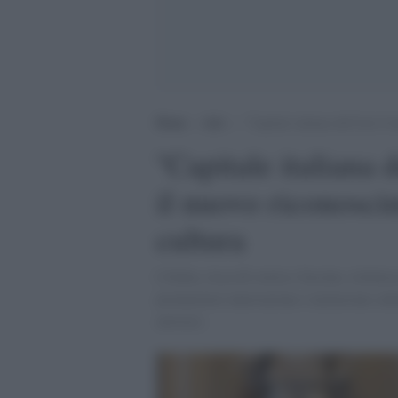
Home
>
Arti
>
”Capitale italiana dell’Arte C
''Capitale italiana
il nuovo riconosci
cultura
L'Italia, ricca di storia e fascino, istitu
promuovere innovazione e inclusione cultu
artistici.