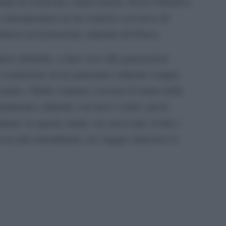
nte di creatività e innovazione. Porsi l’obiettivo
 contemporanea in un contesto così ricco di
fiducia nel potenziale culturale del Paese.
iere artistiche, a dare voce alle generazioni
la costruzione di un panorama culturale sempre
 modo, l’Italia continua a tessere la trama della
patrimonio culturale con nuovi colori, nuove
nare su queste strade, ora ancor più vivide e
ra più straordinaria, un viaggio attraverso il
pp