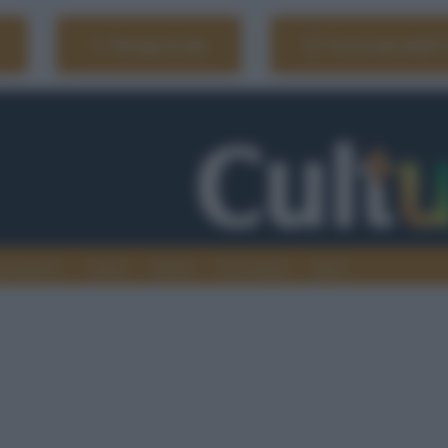
Naviga il sito
Vai al sito dell'
ionamenti
Atenei
Media
Tecnologia
Sport