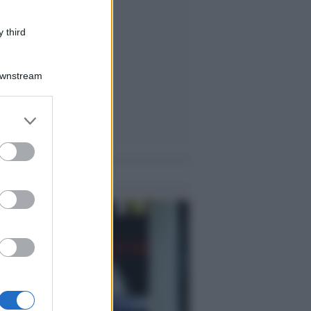
 third
Downstream
er and store
to grant or
ed purposes
me notizie