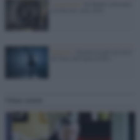
La recensione /
Nel Bunker sotterraneo
con Massini, come a Kiev
Spettacolo /
Ravenna accoglie gli artisti
del Teatro dell'Opera di Kiev
Ultime notizie