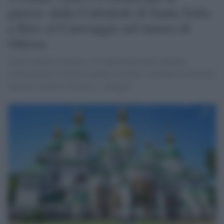
guerra: dalla Cattedrale di Santa Sofia
a Kiev al Caravaggio nel museo di
Odessa
Opere uniche al mondo e siti patrimonio dell’umanità,
testimonianze di tutte le epoche storiche, rischiano di diventare
macerie e polvere. In basso, i dettagli