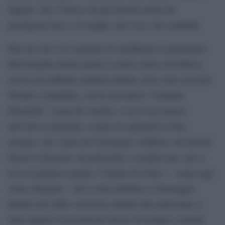
faggete, che l’Unesco ha già inserito nella sua
prestigiosa lista, o la steppa, che è tra i siti candidati.
Ma non solo: tra i progetti di candidatura a patrimonio
dell’umanità rientra anche il centro storico di Odessa,
con la sua raffinata struttura urbana, dove sono cresciuti
Trotsky e Kandisky, con la sua mitica “scalinata
Potemkin”, icona dei cinefili, e con il suo museo
dell’arte occidentale, scrigno di capolavori d’arte
europea, che vanno da Caravaggio a Rubens, da Gerard
David a Guercino. In particolare, è proprio qui, che si
trova il prezioso quadro “Cattura di Cristo” – come oggi
viene chiamato – che è stato attributo a Caravaggio.
Rubato nel 2008 e ritrovato soltanto due anni dopo, è
stato oggetto di un delicato lavoro di restauro, nonché