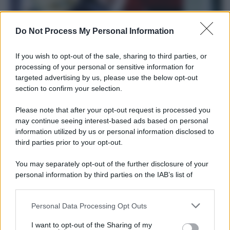
Do Not Process My Personal Information
If you wish to opt-out of the sale, sharing to third parties, or
processing of your personal or sensitive information for
targeted advertising by us, please use the below opt-out
Il ricordo /
Le radici di Francesco
section to confirm your selection.
Una domenica di settembre con Guccini nella sua casa a Pàvana,
Please note that after your opt-out request is processed you
tra ricordi del premio Tenco, la gara di disegni con Andrea
may continue seeing interest-based ads based on personal
Pazienza sulle tovaglie di carta, il rapporto con i fan che
information utilized by us or personal information disclosed to
continuano a cercarlo e la bellezza delle montagne e dei gatti.
third parties prior to your opt-out.
L'album /
"Timeless", il nuovo album postumo di Prince
You may separately opt-out of the further disclosure of your
racconta quattro decenni di creatività
personal information by third parties on the IAB’s list of
downstream participants.
Personal Data Processing Opt Outs
This information may also be disclosed by us to third parties
on the IAB’s List of Downstream Participants that may further
L'inaugurazione /
Cuneo inaugura Esseci: il nuovo polo
I want to opt-out of the Sharing of my
disclose it to other third parties.