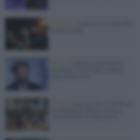
Il concerto /
La musica a sostegno della
Pace in Ucraina
Cultura /
Conferenza ministeriale a
Strasburgo: Franceschini condanna
l'aggressione russa
Editoria /
Salone del libro di Torino: no
alle delegazioni ufficiali da Mosca,
senza boicottare la cultura russa