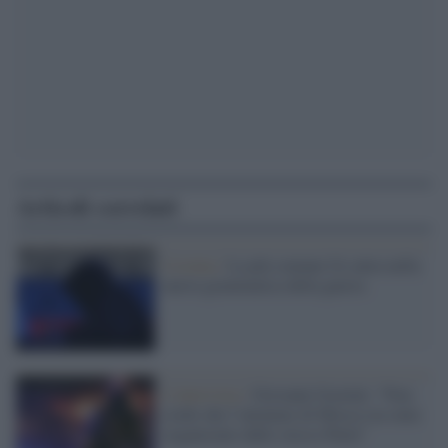
Articoli correlati
Ucraina /
La più comune IA entra nella
nuova grammatica della guerra
L'intervista /
Giovanni Gozzini: “Non
credo che l’attentato di Mosca sia stato
organizzato dallo stesso Putin”