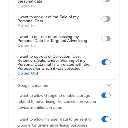
culturale nell’ex ospedale di Santa Croce
personal data.
Opted In
Please note that this website/app uses one or more Google
services and may gather and store information including but
I want to opt-out of the Sale of my
Personal Data.
not limited to your visit or usage behaviour. You may click to
Opted In
grant or deny consent to Google and its third-party tags to
Musica /
Love Sensation, il primo duetto di Madonna e Kylie
use your data for below specified purposes in below Google
Minogue
I want to opt-out of processing my
consent section.
Personal Data for Targeted Advertising.
Opted In
I want to opt-out of Collection, Use,
Retention, Sale, and/or Sharing of my
Personal Data that Is Unrelated with the
Purposes for which it was collected.
Opted Out
Google consents
I want to allow Google to enable storage
related to advertising like cookies on web or
device identifiers in apps.
Syndication
Culture
I want to allow my user data to be sent to
Google for online advertising purposes.