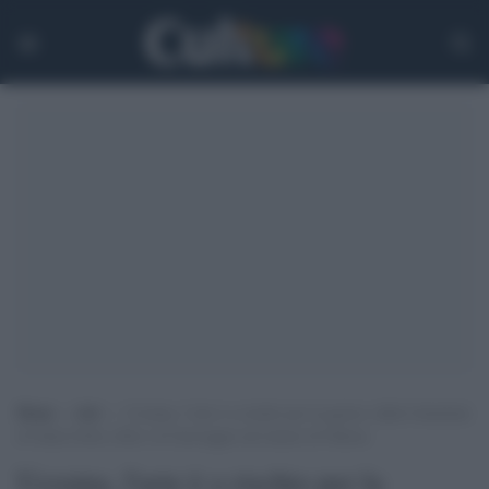
Home
>
Arti
>
Ucraina, l’arte è a rischio per la guerra: dalla Cattedrale
di Santa Sofia a Kiev al Caravaggio nel museo di Odessa
Ucraina, l'arte è a rischio per la