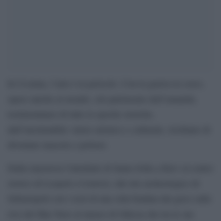
In Ucraina, l’arte è in pericolo. Con la guerra in corso,
opere uniche al mondo, siti patrimonio dell’umanità,
testimonianze di tutte le epoche storiche,
dall’inestimabile valore artistico e culturale, rischiano di
diventare macerie e polvere.
Dalla maestosa Cattedrale di Santa Sofia a Kiev al centro
storico di Leopoli a Cernvici, dal sito archeologico di
Sebastopoli con i resti di una città fondata dai greci sulle
rive del Mar Nero al museo di Odessa che tra le sue