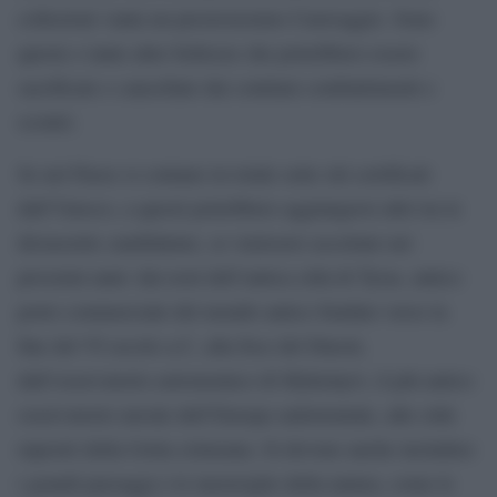
collezioni vanta un preziosissimo Caravaggio. Sono
queste e tante altre bellezze che potrebbero essere
sacrificate e cancellate dai continui combattimenti e
scontri.
Se nel Paese si contano in totale sette siti certificati
dall’Unesco, a questi potrebbero aggiungersi altri tra le
diciassette candidature, se venissero accettate nei
prossimi anni: dai resti dell’antica città di Tyras, antico
porto commerciale del mondo antico fondato verso la
fine del VI secolo a.C, alla foce del Dnestr,
dall’osservatorio astronomico di Mykolayiv, il più antico
osservatorio navale dell’Europa sudorientale, alle città
rupestri della Gotia crimeana. Si devono anche includere
i grandi paesaggi e le meraviglie della natura, come le