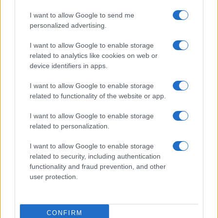
Salute
Globalist
I want to allow Google to send me
Megachip
Globalscience
personalized advertising.
GiULia
Globalsport
I want to allow Google to enable storage
related to analytics like cookies on web or
Prima Pagina
device identifiers in apps.
I want to allow Google to enable storage
related to functionality of the website or app.
Giornale dello
Facebook
Spettacolo
I want to allow Google to enable storage
Twitter
related to personalization.
Wondernet
Cookie Policy
I want to allow Google to enable storage
Giuliana Sgrena
related to security, including authentication
Chi siamo
functionality and fraud prevention, and other
user protection.
Preferenze Privacy
CONFIRM