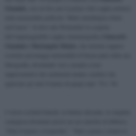
Giannini,
con cui fece per la prima volta coppia artistica
nella memorabile pellicola “Mimì metallurgico ferito
nell’onore”. Si deve alla Wertmuller la scoperta
Giancarlo
dell’imparegguabile coppia cinematografica
Giannini e Mariangela Melato
, che insieme seppero
costruire personaggi memorabili di buona parte della sua
filmografia, diventando vere e proprie icone
rappresentative dei sentimenti umani e politici che
agitavano gli stati d’animo di quegli anni ’70 e ’80.
I vistosi occhiali bianchi, la battuta sferzante, la simpatia
contagiosa diventano presto un suo marchio di fabbrica.
“Film d’amore e d’anarchia”, “Tutto a posto e niente in