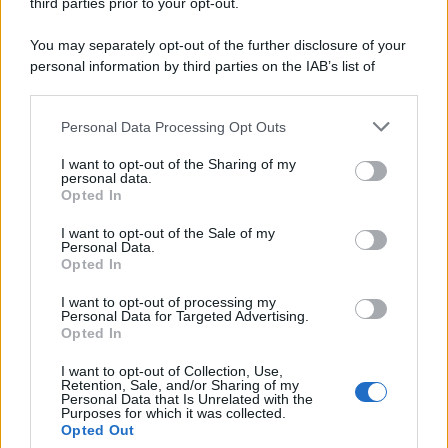
third parties prior to your opt-out.
La scoperta /
Oplontis, le vittime dell’eruzione del Vesuvio
You may separately opt-out of the further disclosure of your
furono più numerose del previsto
personal information by third parties on the IAB’s list of
downstream participants.
Personal Data Processing Opt Outs
This information may also be disclosed by us to third parties
on the IAB’s List of Downstream Participants that may further
Il medagliere /
Europei di nuoto: Pellecani guida una super
I want to opt-out of the Sharing of my
disclose it to other third parties.
Italia
personal data.
Opted In
Please note that this website/app uses one or more Google
services and may gather and store information including but
I want to opt-out of the Sale of my
Personal Data.
not limited to your visit or usage behaviour. You may click to
Opted In
grant or deny consent to Google and its third-party tags to
Il centenario /
A L'Aquila arriva la mostra "TITO, 100 anni
use your data for below specified purposes in below Google
attraverso la forma"
I want to opt-out of processing my
consent section.
Personal Data for Targeted Advertising.
Opted In
I want to opt-out of Collection, Use,
Retention, Sale, and/or Sharing of my
Personal Data that Is Unrelated with the
Purposes for which it was collected.
Opted Out