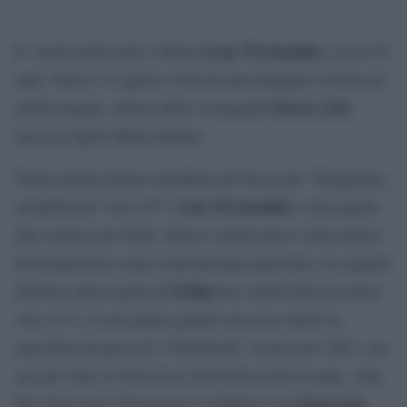
Lina Wertmuller,
E’ morta nella notte a Roma
aveva 93
anni.
Nata il 14 agosto 1928 da una famiglia svizzera di
Enrico Job
nobili origini, vedova dello scenografo
,
lascia la figlia Maria Zulima.
Prima regista donna candidata all’Oscar per “Pasqualino
Lina Wertmuller
settebellezze” nel 1977,
vinse quello
alla carriera nel 2020. Mosse i primi passi come autrice
di trasmissioni come Canzonissima della Rai e in seguito
Fellini
divenne aiuto regista di
nei celebri film La dolce
vita e 8 ½. Il suo primo grande successo dietro la
macchina da presa fu “I basilischi”, uscito nel 1963, con
cui già vinse la Vela d’oro del Festival di Locarno. Alla
Giancarlo
fine degli anni ’60 nacque il sodalizio con