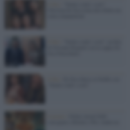
Il film /
"Natale a tutti i costi":
Christian De Sica torna alla ribalta ma
senza cinepanettoni
Il film /
“Natale a tutti i costi”, un film
di Giovanni Bognetti con la coppia De
Sica-Finocchiaro
Il film /
De Sica sbarca su Netflix con
"Natale a tutti i costi"
Il premio /
Fellini Award 2026:
consegnato a Rimini a Wes Anderson