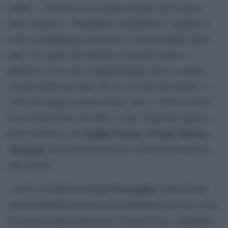
ordine”, “Travolti da un insolito destino nell’azzurro
mare d’agosto”, “Pasqualino settebellezze” segnano in
modo assolutamente personale il cinema italiano degli
anni ’70 e ogni volta mettono d’accordo critica e
pubblico. Così come i lungometraggi storici e politici
che percorrono gli anni ’80, da “La fine del mondo” a
“Fatto di sangue tra due uomini” fino a “Notte d’estate”.
Il suo ultimo film, nel 2004, è stato “Peperoni ripieni e
Sophia Lorena
Frank Murray
pesci in faccia” con
e
Abraham.
Nel 2010 ha ricevuto il David di Donatello
alla carriera.
Lina Wertmuller
“Con la scomparsa di
l’Italia perde
una formidabile interprete dei cambiamenti che nel corso
di decenni hanno attraversato il nostro Paese. Mancherà