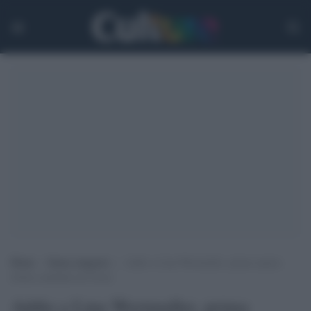
Home
>
Senza categoria
>
Addio a Lina Wertmuller, prima regista
donna candidata all’Oscar
Addio a Lina Wertmuller, prima