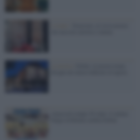
L'evento /
Trastevere, al via la mostra
che mescola sartoria e cinema
La mostra /
Fellini: in mostra trenta
disegni nel museo dedicato al regista
Amarcord compie 50 Anni: il cinema
Fulgor di Rimini celebra Fellini