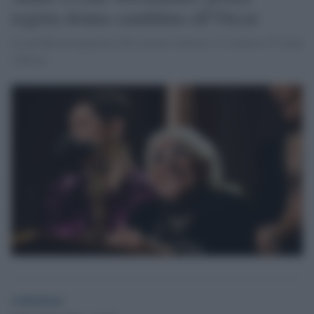
regista donna candidata all’Oscar
La grande protagonista del cinema italiano si è spenta a 93 anni
a Roma
redazione