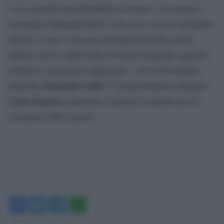
il suo sguardo inconfondibile ed ironico, ma restano e
resteranno indimenticabili il suo estro e la sua versatilità
artistica. Lina è stata una protagonista della cultura
italiana che ha saputo unire in forma originale capacità
inventive e pregevole leggerezza”. Così la Presidente
Marinella Soldi
della Rai
e l’Amministratore delegato
Carlo Fuortes
esprimono il proprio cordoglio per la
scomparsa della regista.
Facebook
Twitter
Telegram
WhatsApp