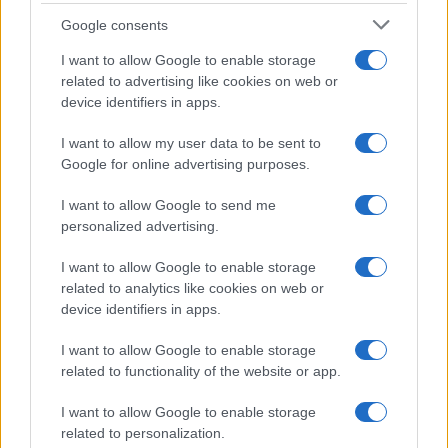
Google consents
I want to allow Google to enable storage
related to advertising like cookies on web or
device identifiers in apps.
Syndication
Culture
I want to allow my user data to be sent to
Google for online advertising purposes.
Salute
Globalist
I want to allow Google to send me
Megachip
Globalscience
personalized advertising.
GiULia
Globalsport
I want to allow Google to enable storage
related to analytics like cookies on web or
Prima Pagina
device identifiers in apps.
I want to allow Google to enable storage
related to functionality of the website or app.
Giornale dello
Facebook
Spettacolo
I want to allow Google to enable storage
Twitter
related to personalization.