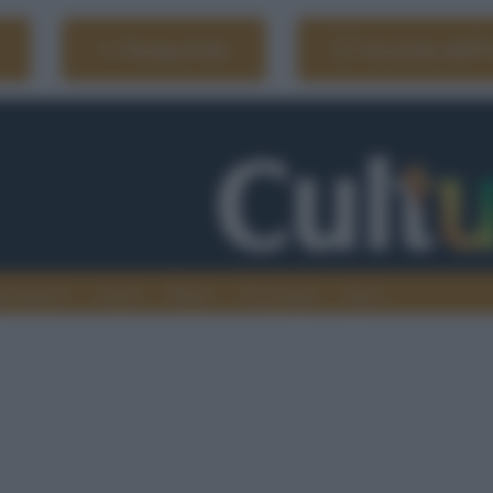
Naviga il sito
Vai al sito dell'
ionamenti
Atenei
Media
Tecnologia
Sport