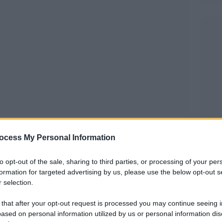
ocess My Personal Information
 specialisti, quello presente nelle librerie da
to opt-out of the sale, sharing to third parties, or processing of your per
iloni Silveri, A. Giovagnoli, M. Impagliazzo (a
formation for targeted advertising by us, please use the below opt-out s
ria. Studi in onore di Andrea Riccardi
(Laterza
 selection.
libro bello ma soprattutto utile perché copre
 that after your opt-out request is processed you may continue seeing i
re – sottolinea Agostino Giovagnoli – rafforza
ased on personal information utilized by us or personal information dis