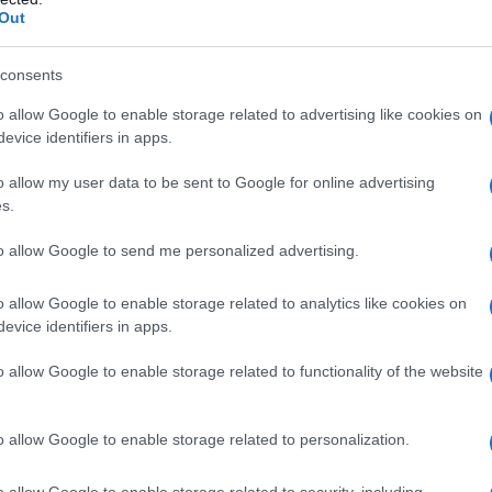
ha definito «civiltà del convivere».
Out
Il ri
Una d
io ad Andrea Riccardi per i suoi settant’anni,
consents
casa 
 i principali temi che hanno interessato il suo
gara 
o allow Google to enable storage related to advertising like cookies on
tovagl
fondatore della Comunità di Sant’Egidio, ministro
evice identifiers in apps.
conti
 e l’Integrazione dal 2011 al 2013, presidente
monta
o allow my user data to be sent to Google for online advertising
ionista, Andrea Riccardi è uno dei principali
s.
L'al
litico e religioso in Italia e all’estero. È assai
to allow Google to send me personalized advertising.
postu
sua ampia produzione storiografica. Non tutto ciò
di cr
o allow Google to enable storage related to analytics like cookies on
e menzionato e analizzato in questo libro.
evice identifiers in apps.
L'in
e laica di Riccardi e l’attenzione alla
o allow Google to enable storage related to functionality of the website
nuovo
ssioni più diverse. L’attività di ricerca di
Sant
in dialogo con le grandi questioni storiche,
o allow Google to enable storage related to personalization.
inquant’anni: dalla globalizzazione alla
Musi
o allow Google to enable storage related to security, including