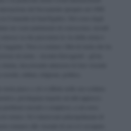
contestazione del Sessantotto (proprio nel 1968
 la Comunità di Sant’Egidio). Nel corso degli
lare un vasto patrimonio di conoscenze, ricordi
o conosce sa che percorrere le vie della storia è
 viaggiare. Non si contano i libri di storia che ha
crivere di storia – ricorda Giovagnoli – gli ha
 donne, descrivendo attraverso le loro vicende
 società, cultura, religione, politica.
toria piace e ciò si riflette nella sua scrittura
rativa, privilegiata rispetto ad altri approcci.
ta problemi cruciali e complessi, a cui cerca
cio storico. Si è interessato principalmente di
sto estraneo alle vicende di cui si è occupato.