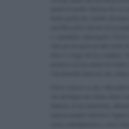
quali il Concilio Vaticano II e la 
fonda quella che sarebbe diventata
anni Riccardi è riuscito ad accumu
e, soprattutto, interrogativi. Chi l
stato per lui quasi un altro modo di
letto e i viaggi che ha compiuto. S
permesso di raccontare di uomini e
l’inestricabile intreccio che collega
Chi lo conosce sa che a Riccardi la s
che privilegia una chiara chiave nar
Tuttavia, la sua narrazione, affron
risposte proprio attraverso l’approc
storia contemporanea e, non è rima