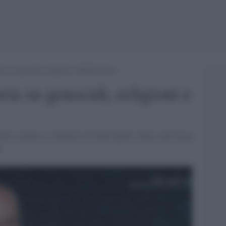
oria su genocidi, religioni e Mediterraneo
ria su genocidi, religioni e
dello studioso e fondatore di Sant’Egidio: dalla convivenza
0