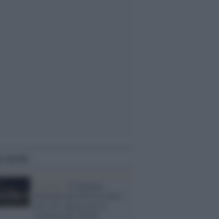
i anche
L'evento /
Il Chigiana
International Festival entra
nel vivo: questa sera il
Concerto per l'Italia