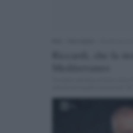
Home
>
Senza categoria
>
Riccardi, che fa st
Riccardi, che fa sto
Mediterraneo
Un volume a più firme sul lavoro storico 
culturale alle tragedie e rinascite del ‘90