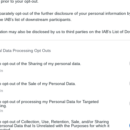
 prior to your opt-out.
za storica non è cosa del passato: «nel
tto la spinta del presentismo, è invece sempre
rately opt-out of the further disclosure of your personal information by
he IAB’s list of downstream participants.
e storia. Per vivere un mondo così articolato e
 e più cultura storica». Assistiamo con rammarico
tion may also be disclosed by us to third parties on the IAB’s List of 
 that may further disclose it to other third parties.
torico ha nel discorso pubblico contemporaneo.
 that this website/app uses one or more Google services and may gath
 storico – sia in ambiti privati che nei talk show
l Data Processing Opt Outs
including but not limited to your visit or usage behaviour. You may click 
no verso una sorta di nostalgismo, una memoria
 to Google and its third-party tags to use your data for below specifi
o opt-out of the Sharing of my personal data.
Ulti
ogle consent section.
la storia non significa erudizione né
In
ivi. È, invece, – aggiunge Giovagnoli,
o opt-out of the Sale of my Personal Data.
dello storico Andrea Riccardi – «la comprensione
In
e persone e dei gruppi, che consentono non solo
to opt-out of processing my Personal Data for Targeted
 umiltà, e non pregiudizio o stereotipo: quella
ing.
In
ée Marrou chiamava l’umiltà di «ripensare,
o opt-out of Collection, Use, Retention, Sale, and/or Sharing
 tal senso, la cultura storica aiuta a realizzare,
ersonal Data that Is Unrelated with the Purposes for which it
lected.