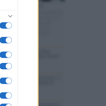
cordo /
Le radici di Francesco
omenica di settembre con Guccini nella sua
a Pàvana, tra ricordi del premio Tenco, la
di disegni con Andrea Pazienza sulle
ie di carta, il rapporto con i fan che
nuano a cercarlo e la bellezza delle
gne e dei gatti.
bum /
"Timeless", il nuovo album
mo di Prince racconta quattro decenni
eatività
augurazione /
Cuneo inaugura Esseci: il
 polo culturale nell’ex ospedale di
a Croce
ca /
Love Sensation, il primo duetto di