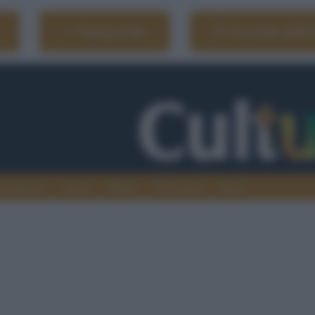
Naviga il sito
Vai al sito dell'
ionamenti
Atenei
Media
Tecnologia
Sport