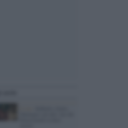
i anche
Il tour /
Raffaello, Giulio,
Mantegna e gli altri: luci del
Rinascimento in dieci
mostre