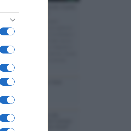
tto /
Addio a Francesco Guccini, il poeta
 canzone d’autore italiana
spento nella sua Pavana circondato
ffetto della famiglia. Autore di capolavori
Auschwitz, La locomotiva, L’avvelenata e
ne per un’amica, ha segnato oltre mezzo
 di musica e cultura italiana. I funerali si
eranno in forma strettamente privata, mentre
tembre sarà organizzata una cerimonia
emorativa.
iversario /
90 anni di Yves Saint
nt, tra moda e scandali
conoscimento /
Consegnato alla
ssoressa Nadia Marchettini il premio
ances in Cleaner Production Award”