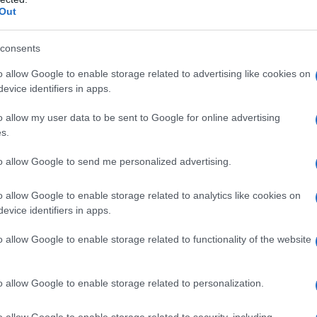
 citate frasi di Giovanni Falcone: «L’importante
Out
Il lu
meno, è saper convivere con la propria paura e
della
. Ecco, il coraggio è questo, altrimenti non è più
consents
Si è 
dall’a
ancuso invita a sfatare il pregiudizio che la
o allow Google to enable storage related to advertising like cookies on
come 
vo e il coraggio sia solo una qualità positiva.
evice identifiers in apps.
Canzo
vvero ignoranza che produce sconsideratezza, in
secolo
o allow my user data to be sent to Google for online advertising
svolg
s.
ormazioni trasmesse dalla paura con tutte le
a set
tesso vale per il coraggio: «esso non è il
comm
to allow Google to send me personalized advertising.
trario del coraggio è la viltà, la codardia, la
o allow Google to enable storage related to analytics like cookies on
L'ann
esuppone la paura, nel senso che si può essere
Laure
evice identifiers in apps.
paura e superandola mediante l’azione del cuore
o allow Google to enable storage related to functionality of the website
Il ri
ure che ci afferrano,
ci tagliano il respiro,
o allow Google to enable storage related to personalization.
profe
ino produrre terrore, il livello più alto della
“Adv
o allow Google to enable storage related to security, including