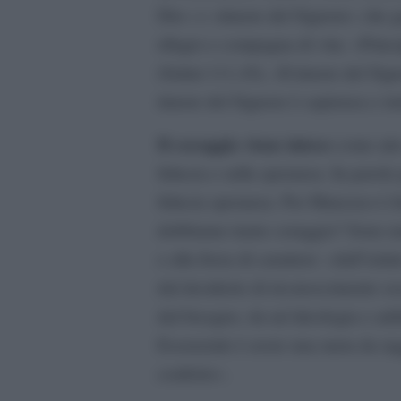
Dio» o «timore del Signore» che ge
rifugio e compagna di vita: «Princi
(Salmi 111,10), «Il timore del Sign
timore del Signore è sapienza e ist
Il coraggio viene inteso
come atto 
fiducia e sulla speranza. In parole
fiducia speranza. Per Mancuso è 
dobbiamo trarre coraggio? Sono mo
e alla forza di carattere: «dall’isti
dal desiderio di riconoscimento soc
dal bisogno, da un’ideologia e addi
Essenziale è avere una meta da ragg
conforto».