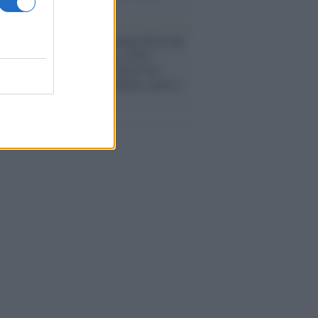
rogrammazioni /
I documentari RAI che
ntano l'Italia: da Mennea, a Tina
mi sino a Renzo Piano è atteso un
no tra grandi biografie, cultura, sport e
e