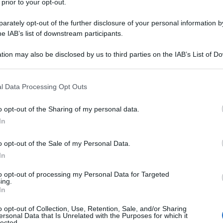
 prior to your opt-out.
mmigrazione con la conseguente paura di
 del cambiamento del nostro modo di vivere.
rately opt-out of the further disclosure of your personal information by
he IAB’s list of downstream participants.
gnoranza e dal timore, abilmente manipolati dagli
amo che «il sonno della ragione genera mostri»,
tion may also be disclosed by us to third parties on the IAB’s List of 
 that may further disclose it to other third parties.
o Mancuso
Il
ha recentemente dedicato un libro
 that this website/app uses one or more Google services and may gath
, pp. 144, € 12).
l Data Processing Opt Outs
including but not limited to your visit or usage behaviour. You may click 
lectio
di Padova tiene tra l’altro una
domani
 to Google and its third-party tags to use your data for below specifi
o opt-out of the Sharing of my personal data.
Ulti
ogle consent section.
 “Scienza, cultura e fede” al monastero di Fonte
In
Festival del giornalismo
rbino) inserito nel
o opt-out of the Sale of my Personal Data.
ggi a Palazzo Ducale a Urbino e che prosegue
In
domenica (
clicca qui per il programma
).
to opt-out of processing my Personal Data for Targeted
ing.
re con la paura
In
del volume Mancuso appone in apertura del suo
o opt-out of Collection, Use, Retention, Sale, and/or Sharing
ersonal Data that Is Unrelated with the Purposes for which it
lected.