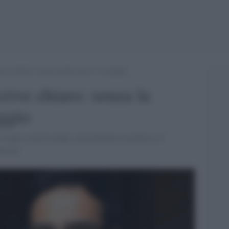
rive chiaro: senza la paura non c’è coraggio
rive chiaro: senza la
ggio
e segna i nostri tempi, specialmente in politica. E
turale