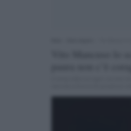
Home
>
Senza categoria
>
Vito Mancuso lo sc
Vito Mancuso lo sc
paura non c’è cora
Il teologo dedica un saggio a un tratto ch
interviene al Festival del giornalismo cul