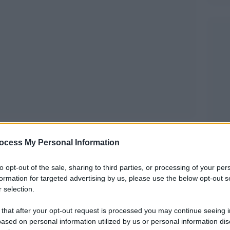
ocess My Personal Information
stro tempo è la paura
. Viviamo in una stagione
to opt-out of the sale, sharing to third parties, or processing of your per
stro spaesamento e le difficoltà a confrontarci
formation for targeted advertising by us, please use the below opt-out s
ali che politici. La paura non è una novità. Da
 selection.
la donna. Ma ci sono paure tipiche del nostro
 that after your opt-out request is processed you may continue seeing i
stre paure di fronte al mondo sono cresciute. Un
ased on personal information utilized by us or personal information dis