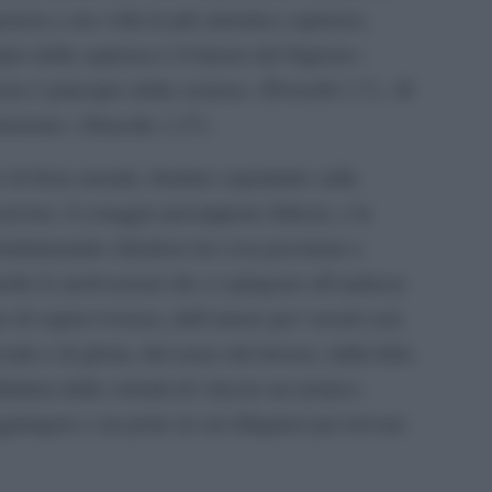
nera a sua volta la più autentica sapienza,
pio della sapienza è il timore del Signore»
ore è principio della scienza» (Proverbi 1,7), «Il
ruzione» (Siracide 1,27).
di forza morale, fondato soprattutto sulla
 povere, il coraggio presuppone fiducia, e la
fondamentale chiedersi da cosa possiamo e
lte le motivazioni che ci spingono all’audacia
nto di sopravvivenza, dall’amore per i nostri cari,
iale e di gloria, dal senso del dovere, dalla fede,
rittura dalla volontà di vincere un nemico.
iungere e un porto in cui rifugiarsi per trovare