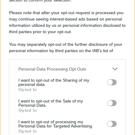
Il ricordo /
Le radici di Francesco
section to confirm your selection.
Una domenica di settembre con Guccini nella sua casa a Pàvana,
Please note that after your opt-out request is processed you
tra ricordi del premio Tenco, la gara di disegni con Andrea
may continue seeing interest-based ads based on personal
Pazienza sulle tovaglie di carta, il rapporto con i fan che
information utilized by us or personal information disclosed to
continuano a cercarlo e la bellezza delle montagne e dei gatti.
third parties prior to your opt-out.
L'album /
"Timeless", il nuovo album postumo di Prince
You may separately opt-out of the further disclosure of your
racconta quattro decenni di creatività
personal information by third parties on the IAB’s list of
downstream participants.
Personal Data Processing Opt Outs
This information may also be disclosed by us to third parties
on the IAB’s List of Downstream Participants that may further
L'inaugurazione /
Cuneo inaugura Esseci: il nuovo polo
I want to opt-out of the Sharing of my
disclose it to other third parties.
culturale nell’ex ospedale di Santa Croce
personal data.
Opted In
Please note that this website/app uses one or more Google
services and may gather and store information including but
I want to opt-out of the Sale of my
Personal Data.
not limited to your visit or usage behaviour. You may click to
Opted In
grant or deny consent to Google and its third-party tags to
Musica /
Love Sensation, il primo duetto di Madonna e Kylie
use your data for below specified purposes in below Google
Minogue
I want to opt-out of processing my
consent section.
Personal Data for Targeted Advertising.
Opted In