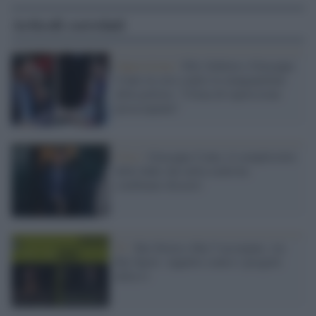
Articoli correlati
Opposizione /
Elly Schlein e Giuseppe
Conte in coro contro le manganellate
della polizia: "Clima di repressione
preoccupante"
Crisi /
Giuseppe Conte, il sempliciotto
delle fiabe che nella realtà ha
combinato disastri
Tv /
Rai Storia e Rai 5 accorpate, via
Rai Sport: Appello contro i progetti
della tv