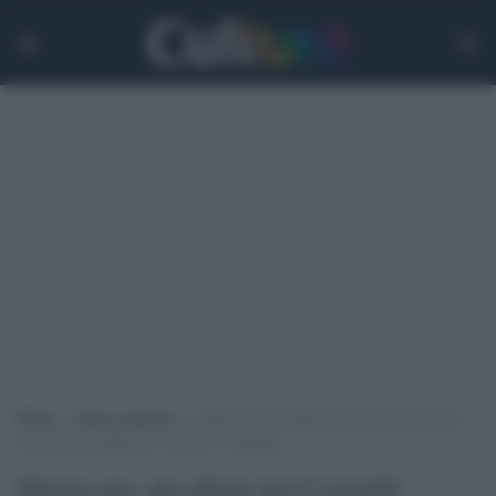
Home
>
Senza categoria
>
Morto per gli effetti del Covid19 Giorello,
filosofo che studiava le scienze e Topolino
Morto per gli effetti del Covid19