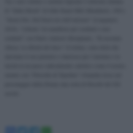
Tra i suoi volumi e curatele figurano l’edizione italiana
di “Sulla libertà” di John Stuart Mill (Mondatori, 1981).
“Senza Dio. Del buon uso dell’ateismo” (Longanesi,
2010), “Libertà. Un manifesto per credenti e non
credenti” con Dario Antiseri (Bompiani), “Di nessuna
chiesa. La libertà del laico” (Cortina), sono titoli che
attestano il suo pensiero e interesse per l’ateismo e la
laicità in un paese radicalmente cattolico come il nostro,
mentre con “Filosofia di Topolino” (Guanda) lesse nel
personaggio della Disney una sorta di filosofo del XX
secolo.
Facebook
Twitter
Telegram
WhatsApp