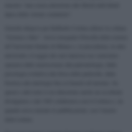
maestro “una scarsa attenzione alle libertà individuali
tipica della visione comunista”.
Giorello dirigeva per Raffaello Cortina editore la collana
“Scienza e Idee”. Aveva insegnato Filosofia della scienza
all’Università Statale di Milano e, in precedenza, in altre
università e il raggio dei suoi interessi era vastissimo:
spaziava dalle neuroscienze alla paleontologia, dalla
psicologia evolutiva alla fisica delle particelle, dalla
bioetica alla mitologia fino ai fumetti all’ateismo. Su
questi e altri temi si era dimostrato anche un eccellente
divulgatore e dal 1985 collaborava con il CorSera e, da
quando aveva iniziato le pubblicazioni, con l’inserto
della Lettura.