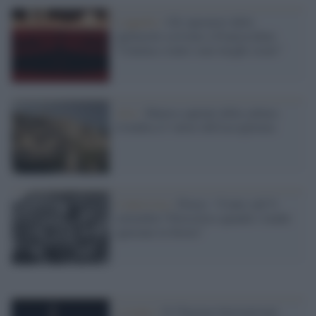
L'appello /
Gli operatori dello
spettacolo scrivono a Franceschini:
"Cinema e teatri sono luoghi sicuri"
Arte /
Matera capitale della cultura
rivendica il valore dell'accoglienza
L'intervista /
Flores: “Conte sull’8
settembre? Pericoloso quando i leader
ignorano la Storia”
L'evento /
Il Chigiana International