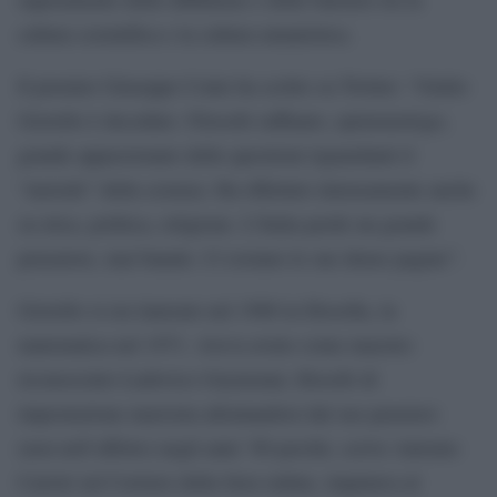
cultura scientifica e la cultura umanistica.
Il premier Giuseppe Conte ha scritto su Twitter: “Giulio
Giorello è deceduto. Filosofo raffinato, epistemologo,
grande appassionato delle questioni riguardanti il
“metodo” della scienza. Ha riflettuto intensamente anche
su etica, politica, religione. L’Italia perde un grande
pensatore, mai banale. Ci restano le sue dense pagine”.
Giorello si era laureato nel 1968 in filosofia, in
matematica nel 1971. Aveva avuto come maestro
riconosciuto Ludovico Geymonat, filosofo di
impostazione marxista allontandosi dal suo pensiero
(non nell’affetto) negli anni ’80 perché, scrive Antonio
Carioti sul Corriere della Sera online, imputava al