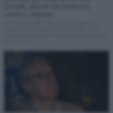
Giorello, filosofo che studiava le
scienze e Topolino
A 75 anni se n’è andato a Milano per le conseguenze del
Coronavirus. Uno dei maggiori pensatori italiani, voleva il
superamento della barriera tra cultura scientifica e umanistica.
Il tweet di Conte