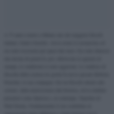
A 75 anni è morto a Milano uno dei maggiori filosofi
italiani, Giulio Giorello. Aveva avuto il coronavirus ed
era stato ricoverato per quasi due mesi. Era stato dimesso
una decina di giorni fa, poi, riferiscono le agenzie di
stampa, le condizioni si sono aggravate. Lo studioso di
filosofia della scienza tre giorni fa aveva sposato Roberta
Pelachin, la sua compagna. Era un filosofo attento alle
scienze, dalla neuroscienza alla bioetica, aveva studiato
pensatori come Spinoza e, al contempo, Topolino di
Walt Disney. Fondamentale il suo contributo al
superamento delle diffidenze e delle barriere tra la