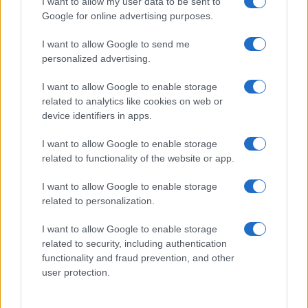
I want to allow my user data to be sent to
Google for online advertising purposes.
Salute
Globalist
I want to allow Google to send me
Megachip
Globalscience
personalized advertising.
GiULia
Globalsport
I want to allow Google to enable storage
related to analytics like cookies on web or
Prima Pagina
device identifiers in apps.
I want to allow Google to enable storage
related to functionality of the website or app.
Giornale dello
Facebook
Spettacolo
I want to allow Google to enable storage
Twitter
related to personalization.
Wondernet
Cookie Policy
I want to allow Google to enable storage
Giuliana Sgrena
related to security, including authentication
Chi siamo
functionality and fraud prevention, and other
user protection.
Preferenze Privacy