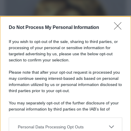
Do Not Process My Personal Information
If you wish to opt-out of the sale, sharing to third parties, or
processing of your personal or sensitive information for
targeted advertising by us, please use the below opt-out
section to confirm your selection.
Il ritrovamento /
La moneta che vide l'invasione Cartagine in
Sicilia
Please note that after your opt-out request is processed you
may continue seeing interest-based ads based on personal
Un artefatto ritrovato ad Agrigento che rappresenta un importante
information utilized by us or personal information disclosed to
spaccato della storia della trinacria
third parties prior to your opt-out.
La scoperta /
Oplontis, le vittime dell’eruzione del Vesuvio
You may separately opt-out of the further disclosure of your
furono più numerose del previsto
personal information by third parties on the IAB’s list of
downstream participants.
Personal Data Processing Opt Outs
This information may also be disclosed by us to third parties