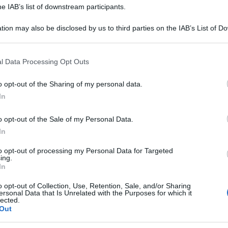
 posto dove gli studenti si rifugiano per porre
he IAB’s list of downstream participants.
tion may also be disclosed by us to third parties on the IAB’s List of 
 that may further disclose it to other third parties.
cere la gioia degli incontri, il bello
 that this website/app uses one or more Google services and may gath
 degli amori e la leggerezza del vivere ogni ora
l Data Processing Opt Outs
including but not limited to your visit or usage behaviour. You may click 
 avere un domani che potrebbe riservarti chissà
 to Google and its third-party tags to use your data for below specifi
o opt-out of the Sharing of my personal data.
ogle consent section.
preziosi ricordi.
In
Ulti
use di convivenza alle quali siamo stati
o opt-out of the Sale of my Personal Data.
In
omenti di silenzio e di lezioni sospese. L’Italia
 – dovrebbe fermarsi e chiedersi: “dov’è che noi
to opt-out of processing my Personal Data for Targeted
ing.
In
o opt-out of Collection, Use, Retention, Sale, and/or Sharing
 il migliore e a chi arriva primo deve finire.
ersonal Data that Is Unrelated with the Purposes for which it
lected.
a tutti i costi non funziona e gli effetti che
Out
e che lo anelano possono essere devastanti. E