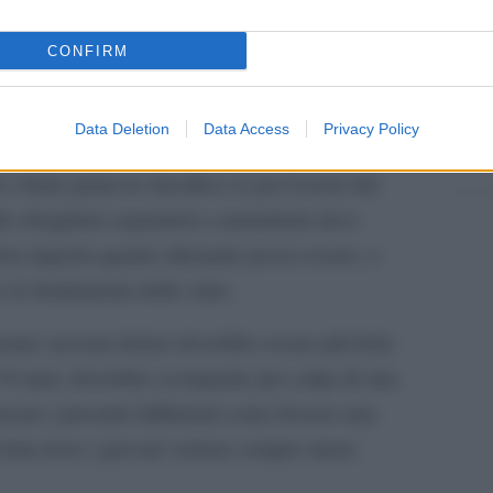
ettative.
CONFIRM
avoro, come la vita, non è una gara a chi arriva
Il fe
Medi
ma una coscienza critica e un sapere che poi
inizi
Data Deletion
Data Access
Privacy Policy
ffrontare il lavoro e la partecipazione sociale.
Terr
 finire primi in classifica se poi il resto del
lle (sbagliate) aspettative comunitarie deve
Non importa quanto alienante possa essere, o
 le fondamenta dello stato.
rato; nessun dolore dovrebbe essere più forte
 19 anni, dovrebbe scomparire per colpa di una
pesare i presunti fallimenti come fossero una
à buia dove i giovani vedono sempre meno