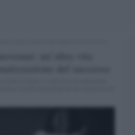
enne: un’altra vita spezzata dalla stigmatizzazione del successo
novenne: un’altra vita
gmatizzazione del successo
 alla Iulm di Milano, si rende necessaria una profonda
l mostruoso modello di perfezione che altro non provoca che