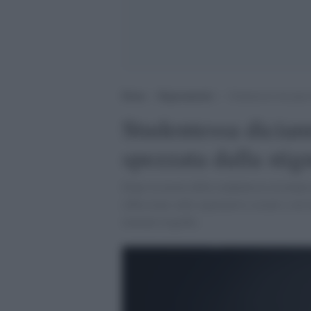
Home
>
Ragionamenti
>
Studentessa diciannov
Studentessa dician
spezzata dalla sti
Dopo la morte della studentessa avvenuta
riflessione sulle aspettative sociali e su
immani tragedie.