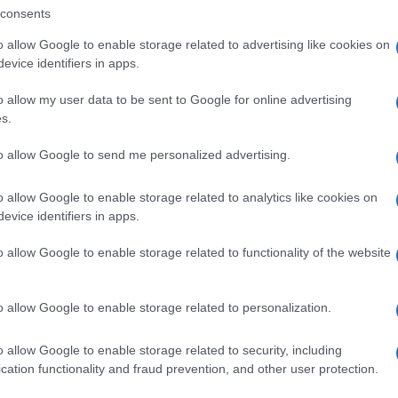
consents
 accademici, ma anche e soprattutto di quei
Il ri
profe
o allow Google to enable storage related to advertising like cookies on
e la società, la cultura e le famiglie vorrebbero
“Adv
evice identifiers in apps.
L’ecc
o allow my user data to be sent to Google for online advertising
Siena 
dere prima di capire che non sono avvenimenti
s.
stata
premi
rché mosse da sentimenti condivisi? Sono 200,
to allow Google to send me personalized advertising.
Già i
gazzi al di sotto dei 24 anni (n.d.r. Fonte Istat).
medag
o allow Google to enable storage related to analytics like cookies on
le sc
o e ne abbiamo visto gli effetti, ma non è più
evice identifiers in apps.
 meno che non se ne analizzino gli effetti a
Le p
o allow Google to enable storage related to functionality of the website
racco
Ansel
autun
 malessere psicologico e l’ansietà generalizzata,
o allow Google to enable storage related to personalization.
crim
 non sottolineare la trasversalità di questi
o allow Google to enable storage related to security, including
el performante eccelso, la volontà della
L'eve
cation functionality and fraud prevention, and other user protection.
Veron
 non plasma geni ma rende vulnerabili, ansiosi,