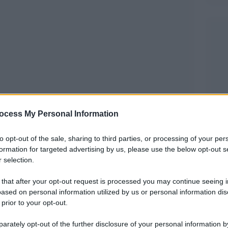
ocess My Personal Information
to opt-out of the sale, sharing to third parties, or processing of your per
formation for targeted advertising by us, please use the below opt-out s
 selection.
cere il fallimento, quello che ti lascia senza
si può conoscere specie nell’Università che è
 that after your opt-out request is processed you may continue seeing i
ased on personal information utilized by us or personal information dis
 innanzitutto, luogo di crescita personale, di
 prior to your opt-out.
imento e apprendimento, di sviluppo sociale e di
rately opt-out of the further disclosure of your personal information by