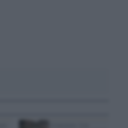
pp
erie
Il classicista: "Così