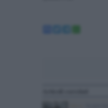
Facebook
Twitter
Telegram
WhatsA
Articoli correlati
Editoria /
Tre nuove libr