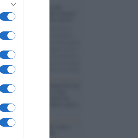
conoscimento /
Consegnato alla
ssoressa Nadia Marchettini il premio
ances in Cleaner Production Award”
ellenza della docente dell’Università di
nell’attenzione alla ricerca sostenibile è
 riconosciuta con la consegna del prestigioso
o lo scorso 4 agosto, ad Arequipa, in Perù.
l mese scorso aveva ottenuto una rinomata
lia attribuitale per l’impegno nel coniugare
ienze chimiche alla sostenibilità ed ecologia.
rogrammazioni /
I documentari RAI che
ntano l'Italia: da Mennea, a Tina
mi sino a Renzo Piano è atteso un
no tra grandi biografie, cultura, sport e
e
nto /
Cent'anni di Turandot: torna a
a lo spettacolo di Zeffirelli