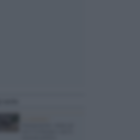
i anche
Il commento /
Immigrazione: calano gli
arrivi in Europa e sale la
tensione politica