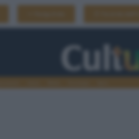
Naviga il sito
Vai al sito dell'
ionamenti
Atenei
Media
Tecnologia
Sport