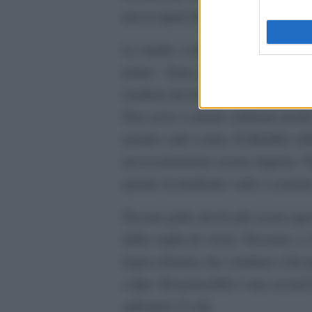
preoccupati di non attendere le asp
Lo studio, come l’amore, come il l
primo. Sono gli anni in cui si for
risulterà decisivo quando si dovrà a
Non serve a niente celebrare pochi e
mondo cade a terra. Il dibattito su
necessariamente essere riaperto. 
quanto in profondo vada a scuotere
Nessun grido dovrà più essere igno
della voglia di vivere. Nessuno, a
logica distorta che continua a far 
colpa. Responsabile è una societ
splendere il sole.