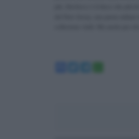
Darkness
più.
è il disco che più di
del New Jersey, una pietra miliare 
colleziona vinili. Ma anche per chi
Facebook
Twitter
Telegram
WhatsA