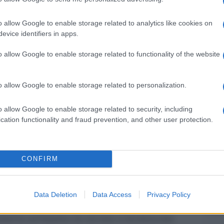
L'att
rno, su una cassetta a quattro tracce, da solo. Le
Seri
iusciranno a restituire la stessa anima profonda
o allow Google to enable storage related to analytics like cookies on
Termi
evice identifiers in apps.
privat
 così, come una raccolta di “demo”. E l’effetto è
calci
 Boss prende i lati più cupi del disco precedente
o allow Google to enable storage related to functionality of the website
Serie 
trascina ancor più giù, verso i fondali dell’abisso,
Unive
o allow Google to enable storage related to personalization.
oro demoni, che sono poi i demoni di
apre 
eriore commovente e irrinunciabile.
o allow Google to enable storage related to security, including
cation functionality and fraud prevention, and other user protection.
1978)
Tend
ual è il suo album preferito, la risposta sarà
onlin
CONFIRM
artic
opera omnia
del Nostro che abbandona il vigore
carsi a brani più cupi e decisamente meno
Data Deletion
Data Access
Privacy Policy
Il ca
ere” lasciano il posto ai “Caino”, agli ultimi e ai
Usa, 
land
in un’America in cui non si riconoscono