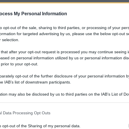
ocess My Personal Information
to opt-out of the sale, sharing to third parties, or processing of your per
formation for targeted advertising by us, please use the below opt-out s
 selection.
 that after your opt-out request is processed you may continue seeing i
eci anni di età e l’incredibile fortuna di essere
ased on personal information utilized by us or personal information dis
ino, per assistere – insieme a mio padre – al
 prior to your opt-out.
lla “sua” E Street Band. Chi conosce i concerti
rately opt-out of the further disclosure of your personal information by
e motivo mi abbia cambiato la vita in modo
he IAB’s list of downstream participants.
poi diventata una musicista, se ho iniziato ad
tion may also be disclosed by us to third parties on the IAB’s List of 
 se questa rubrica esiste.
 that may further disclose it to other third parties.
 that this website/app uses one or more Google services and may gath
tusiasmo Springsteen è come chiedere all’oste se
l Data Processing Opt Outs
including but not limited to your visit or usage behaviour. You may click 
a fare il contrario. Gli sono abbastanza debitrice
 to Google and its third-party tags to use your data for below specifi
o opt-out of the Sharing of my personal data.
ogle consent section.