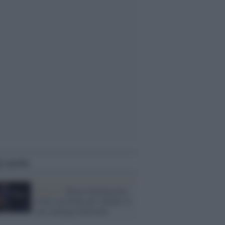
i anche
Musica /
Bruce Springsteen
tratta con Sony per vendere il
suo catalogo musicale