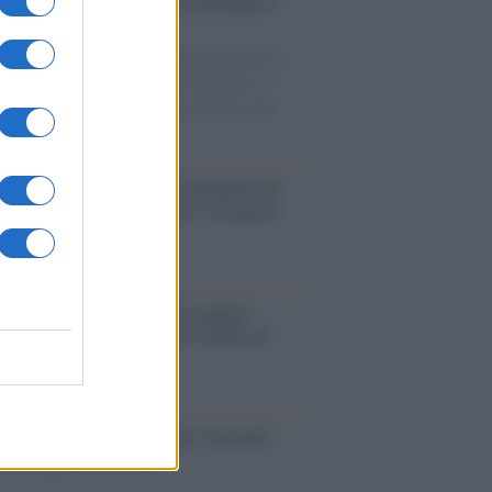
esa /
Un estate di calcio: tra Mondiali e
e A
nata la Coppa del Mondo, Infantino prova a
izzare i tornei mondiali. Nel frattempo, il
omercato va avanti e sembra regalarci una
A di livello
rsità di Siena /
Il Palazzo del Rettorato
le porte: appuntamento per il 16 agosto
enze /
Sale il numero degli acquisti
e in Europa e aumentano le vendite di
oli second hand
so /
Trump ha quasi esaurito l'arsenale
ma il tycoon smentisce