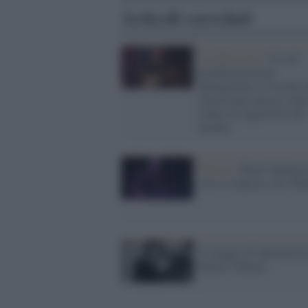
Articoli correlati
La riflessione /
Il rock
prende posizione:
Springsteen ci ricorda c
musica può ancora schie
contro le ingiustizie del
mondo
Musica /
Bruce Springs
esce a sorpresa con Trac
Il maggio di Springsteen
Roma e Monza