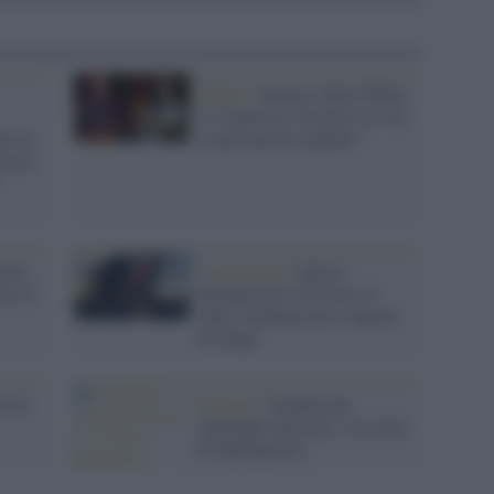
Il film /
Jeremy Allen White:
"L'America è un posto in cui
he la
si può ancora sognare"
rarsi
teen
La polemica /
Bruce
ks II
Springsteen a Ferrara, lo
show continua ma è coperto
di fango
 tra
Musica /
Vendita dei
cataloghi musicali: è la volta
di Springsteen