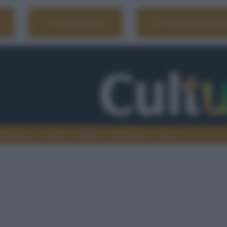
Naviga il sito
Vai al sito dell'
ionamenti
Atenei
Media
Tecnologia
Sport