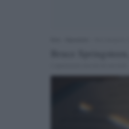
Home
>
Ragionamenti
>
Bruce Springsteen, i
Bruce Springsteen,
L’appuntamento musicale del mercoledì