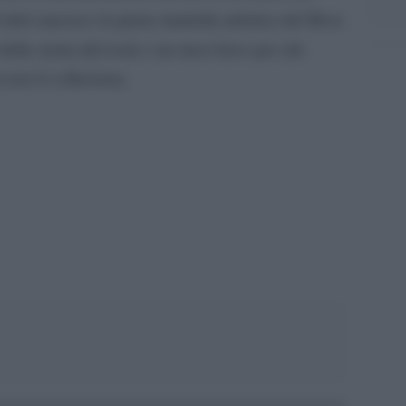
 tutti sancisce la piena maturità artistica del Boss
must have
della storia del rock e un
per chi
 non li colleziona.
pp