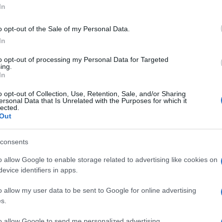
’interessi. Se mi sforzo, però, almeno un disco
In
, però…
o opt-out of the Sale of my Personal Data.
In
to opt-out of processing my Personal Data for Targeted
ing.
High Hopes
essi indicare un titolo, direi
. Non è
In
brutto
ruce fa o tocca è
… È semplicemente
o opt-out of Collection, Use, Retention, Sale, and/or Sharing
revival
hie canzoni, di cover e di
di vecchie
ersonal Data that Is Unrelated with the Purposes for which it
Ulti
lected.
ui il Boss suona a corto di ispirazione. Per uno
Out
High Hopes
ben altri livelli,
è un passo falso,
consents
ico che dalla vena creativa.
o allow Google to enable storage related to advertising like cookies on
evice identifiers in apps.
o allow my user data to be sent to Google for online advertising
Nebraska
suo album preferito, la risposta sarà
.
s.
Springsteen probabilmente darebbe la stessa
to allow Google to send me personalized advertising.