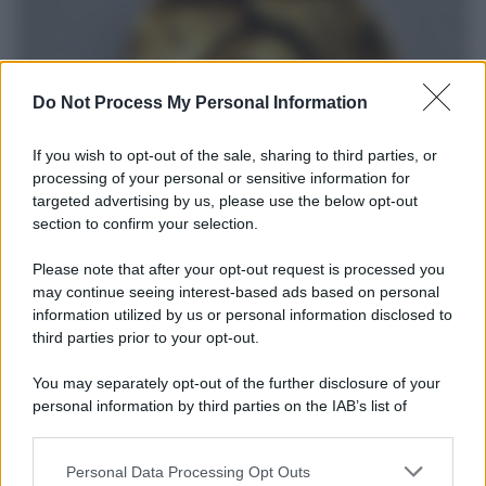
Do Not Process My Personal Information
If you wish to opt-out of the sale, sharing to third parties, or
processing of your personal or sensitive information for
targeted advertising by us, please use the below opt-out
section to confirm your selection.
Il ritrovamento /
La moneta che vide l'invasione Cartagine in
Sicilia
Please note that after your opt-out request is processed you
may continue seeing interest-based ads based on personal
Un artefatto ritrovato ad Agrigento che rappresenta un importante
information utilized by us or personal information disclosed to
spaccato della storia della trinacria
third parties prior to your opt-out.
La scoperta /
Oplontis, le vittime dell’eruzione del Vesuvio
You may separately opt-out of the further disclosure of your
furono più numerose del previsto
personal information by third parties on the IAB’s list of
downstream participants.
Personal Data Processing Opt Outs
This information may also be disclosed by us to third parties