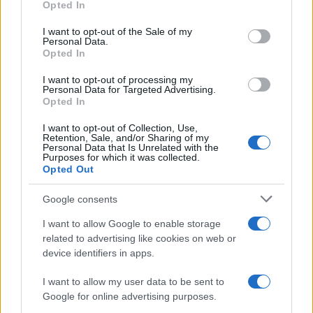
Opted In
Please note that this website/app uses one or more Google
services and may gather and store information including but
I want to opt-out of the Sale of my
Personal Data.
not limited to your visit or usage behaviour. You may click to
Opted In
grant or deny consent to Google and its third-party tags to
Il ricordo /
Le radici di Francesco
use your data for below specified purposes in below Google
I want to opt-out of processing my
consent section.
Personal Data for Targeted Advertising.
Opted In
I want to opt-out of Collection, Use,
Retention, Sale, and/or Sharing of my
Personal Data that Is Unrelated with the
Purposes for which it was collected.
Opted Out
Google consents
I want to allow Google to enable storage
related to advertising like cookies on web or
device identifiers in apps.
Syndication
Culture
I want to allow my user data to be sent to
Google for online advertising purposes.
Salute
Globalist