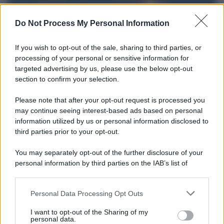
Do Not Process My Personal Information
If you wish to opt-out of the sale, sharing to third parties, or
processing of your personal or sensitive information for
targeted advertising by us, please use the below opt-out
section to confirm your selection.
Il caso /
Trump ha quasi esaurito l'arsenale Usa, ma il
tycoon smentisce
Please note that after your opt-out request is processed you
may continue seeing interest-based ads based on personal
Donald Trump respinge le indiscrezioni secondo cui la guerra con
information utilized by us or personal information disclosed to
l'Iran avrebbe messo sotto pressione gli arsenali statunitensi.
third parties prior to your opt-out.
Giornalismo /
Addio a Stefano Marcelli, colonna della Rai
You may separately opt-out of the further disclosure of your
di Firenze e dirigente dell'Usigrai
personal information by third parties on the IAB’s list of
downstream participants.
Personal Data Processing Opt Outs
This information may also be disclosed by us to third parties
on the IAB’s List of Downstream Participants that may further
La data /
L'8 agosto, quando la memoria dovrebbe insegnarci
I want to opt-out of the Sharing of my
disclose it to other third parties.
qualcosa
personal data.