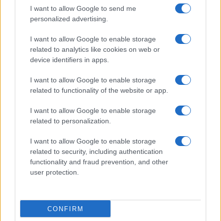
I want to allow Google to send me
Megachip
Globalscience
personalized advertising.
GiULia
Globalsport
I want to allow Google to enable storage
related to analytics like cookies on web or
Prima Pagina
device identifiers in apps.
I want to allow Google to enable storage
related to functionality of the website or app.
Giornale dello
Facebook
Spettacolo
I want to allow Google to enable storage
Twitter
related to personalization.
Wondernet
Cookie Policy
I want to allow Google to enable storage
Giuliana Sgrena
related to security, including authentication
Chi siamo
functionality and fraud prevention, and other
user protection.
Preferenze Privacy
CONFIRM