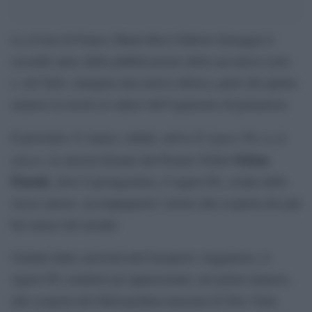
La rivista di Franco Maria Ricci Editore festeggia il
secondo anno dalla pubblicazione della sua nuova serie
e, nel farlo, inaugura una nuova rubrica, parte del quinto
numero in uscita al cadere dell’equinozio di primavera.
Il signor PA va al
Il prossimo 21 marzo, infatti, arriva
museo
Orhan
, la striscia firmata dal Premio Nobel
Pamuk
, dove il protagonista, il signor PA, avatar dello
stesso autore, accompagnerà i lettori alla scoperta dei più
bei musei del mondo.
Guidati dalla curiosità dell’inesperto viaggiatore, il
signor PA condurrà gli appassionati, nel primo numero,
alla scoperta del Metropolitan museum di New York,