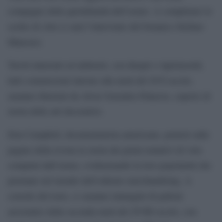
compagne della quotidianità dell’uomo. A completare lo
scritto di Aloi ci sarà l’intervento del botanico Stefano
Mancuso.
Tavoli intarsiati ed alabastri, con diaspri e lapislazzuli,
tutti commissioni introno alla metà del XVI secolo,
saranno illustrati da Alvar González-Palacios, esperto di
storia delle arti decorative.
Don Campbell, documentarista americano, porterà sulle
pagine della rivista la storia dei primi tentativi di volo
compiuti dall’uomo, evidenziando la loro popolarità che
permane nel mondo dell’odierno merchandising. A
corredo del testo, ci saranno immagini di palloni
aerostatici della seconda metà del XVIII secolo, con