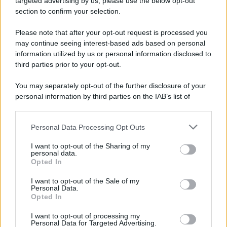
targeted advertising by us, please use the below opt-out
Università di Siena /
Il Palazzo del Rettorato apre le porte:
section to confirm your selection.
appuntamento per il 16 agosto
Please note that after your opt-out request is processed you
In occasione del Palio di Siena l'Ateneo offrirà delle visite guidate
may continue seeing interest-based ads based on personal
gratuite. Sarano aperte al pubblico l’Aula Magna storica, la Sala
information utilized by us or personal information disclosed to
Consiliare e l’Aula Magna.
third parties prior to your opt-out.
Tendenze /
Sale il numero degli acquisti online in Europa e
You may separately opt-out of the further disclosure of your
aumentano le vendite di articoli second hand
personal information by third parties on the IAB’s list of
downstream participants.
Personal Data Processing Opt Outs
This information may also be disclosed by us to third parties
on the IAB’s List of Downstream Participants that may further
Il caso /
Trump ha quasi esaurito l'arsenale Usa, ma il
I want to opt-out of the Sharing of my
disclose it to other third parties.
tycoon smentisce
personal data.
Opted In
Please note that this website/app uses one or more Google
services and may gather and store information including but
I want to opt-out of the Sale of my
Personal Data.
not limited to your visit or usage behaviour. You may click to
Opted In
grant or deny consent to Google and its third-party tags to
La banca /
Caso Mps: i pm milanesi ora vogliono vederci
use your data for below specified purposes in below Google
chiaro sulle “chat” tra un dirigente del Mef e alcuni ministri
I want to opt-out of processing my
consent section.
Personal Data for Targeted Advertising.