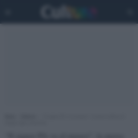
Home
>
Editoria
>
“Il signor PA va al museo”, la nuova rubrica di
Pamuk sulla rivista Fmr
“Il signor PA va al museo”, la nuova