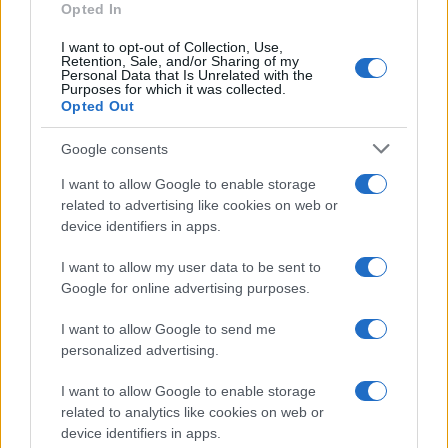
Opted In
I want to opt-out of Collection, Use,
Retention, Sale, and/or Sharing of my
Personal Data that Is Unrelated with the
Purposes for which it was collected.
Opted Out
Google consents
I want to allow Google to enable storage
related to advertising like cookies on web or
device identifiers in apps.
Syndication
Culture
I want to allow my user data to be sent to
Google for online advertising purposes.
Salute
Globalist
I want to allow Google to send me
Megachip
Globalscience
personalized advertising.
GiULia
Globalsport
I want to allow Google to enable storage
related to analytics like cookies on web or
Prima Pagina
device identifiers in apps.