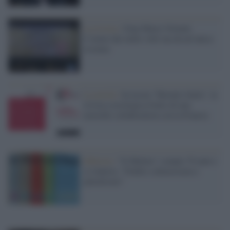
La rivista /
Gian Maria Volonté.
L’uomo dai mille volti ma da un’unica
essenza
La novità /
In uscita "Hermès Italia", la
rivista sociologica frutto di una
nouvelle collaboration con la Francia
Editoria /
"Il Mulino" compie 70 anni e
si rinnova. "Fedele a democrazia e
pluralismo"