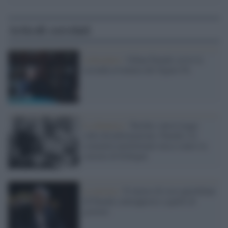
Articoli correlati
Letteratura /
Orhan Pamuk scrive la
seconda avventura del Signor Pa
La denuncia /
Turchia: nuova legge
sulla disinformazione. Pamuk e la
comunità intellettuale turca contro la
censura di Erdogan
La mostra /
Il museo di cose quotidiane
di Pamuk contrapposto a quelli di
governo