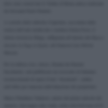
dove sono conservate le Vedute di Roma antica realizzate
da Giovanni Paolo Pannini.
A corredo delle rubriche d’apertura, raccontata dalla
storica dell’arte medievale e modera Gloria Fossi, il
Riposo
lettore troverà la Sfinge, raffigurata all’interno del
durante la Fuga in Egitto,
del francese Luc-Olivier
Merson.
Aste
Per la rubrica
, invece, firmata da Simone
Facchinetti, sarà pubblicato un resoconto di fulminei
riconoscimenti di opere d’arte “dormienti”, cadute
nell’oblio per mancata individuazione dei proprietari.
Marco Paladines Valarezo, autore del primo articolo del
numero, farà tappa sulle Ande, nella città boliviana di El