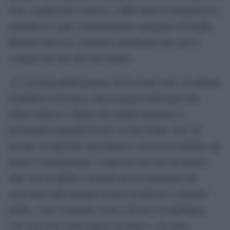
Alto, conducendo il lettore a 4000 metri di altitudine per
ammirare le opere architettoniche variopinte di Freddy
Mamani Silvestre, architetto autodidatta noto per lo
sviluppo del suo stile neo-andino.
La seconda pubblicazione, di Giovanni Aloi, ricondurrà
il pubblico in Europa, alla riscoperta dell’opera del
pittore tedesco e nipote del grande neurologo e
psicanalista Sigmund Freud, Lucian Freud. Aloi, di
recente, ha riportato alla ribalta le creazioni artistiche del
pittore contemporaneo, composte non solo da ritratti e
nudi, ma da dipinti e disegni che avvicineranno gli
osservatori alla naturale essenza di delicate e eleganti
piante, come ciclamino, yucca, elicriso ed aspidistra,
viste non solo come oggetti decorativi, ma come