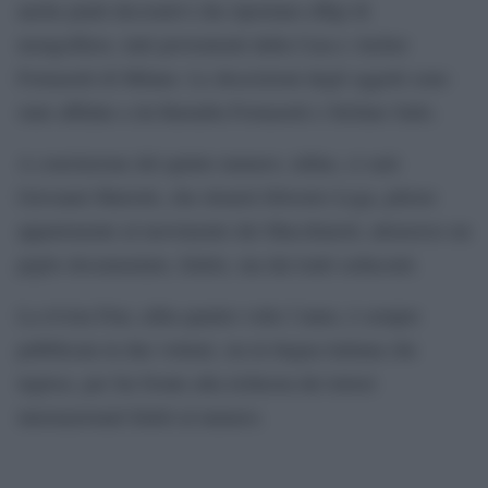
anche piatti decorativi che riportano effigi di
mongolfiere, tutti provenienti dalla Casa e Atelier
Fornasetti di Milano. Le descrizioni degli oggetti sono
state affidate a da Barnaba Fornasetti e Stefano Salis.
A conclusione del quinto numero, infine, ci sarà
Giovanni Mariotti, che ritrarrà Silvestro Lega, pittore
appartenente al movimento dei Macchiaioli, attraverso un
piglio documentato, fedele, ma dai tratti seducenti.
La rivista Fmr, edita quattro volte l’anno, è sempre
pubblicata in due volumi, sia in lingua italiana che
inglese, per far fronte alla richiesta dei lettori
internazionali fedeli al numero.