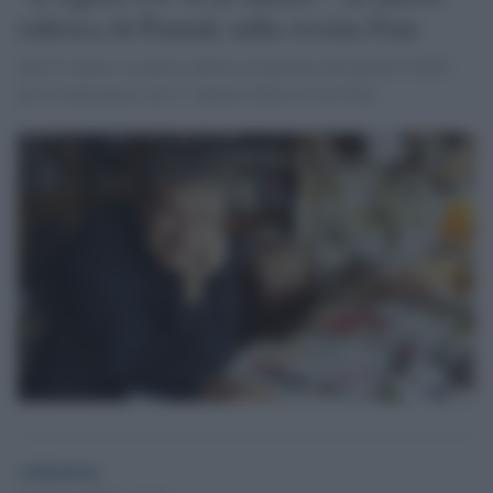
rubrica di Pamuk sulla rivista Fmr
Dal 21 marzo, la nuova rubrica d’apertura del premio Nobel
per la letteratura, nel 5° numero della rivista Fmr.
redazione