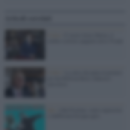
Articoli correlati
Il lutto /
E' morto Javier Marias, il
celebre scrittore spagnolo aveva 70 anni
Il libro /
La satira che punta al premier:
per Ian McEwan Boris Johnson è
pericoloso
Idee /
John Freeman: contro ingiustizie
e indifferenza bisogna agire