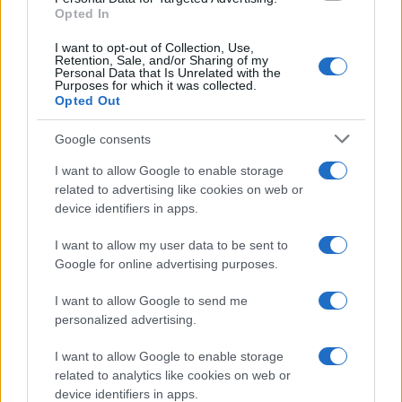
Opted In
I want to opt-out of Collection, Use,
Retention, Sale, and/or Sharing of my
Personal Data that Is Unrelated with the
Purposes for which it was collected.
Opted Out
Google consents
I want to allow Google to enable storage
related to advertising like cookies on web or
device identifiers in apps.
Syndication
Culture
I want to allow my user data to be sent to
Google for online advertising purposes.
Salute
Globalist
I want to allow Google to send me
Megachip
Globalscience
personalized advertising.
GiULia
Globalsport
I want to allow Google to enable storage
related to analytics like cookies on web or
Prima Pagina
device identifiers in apps.