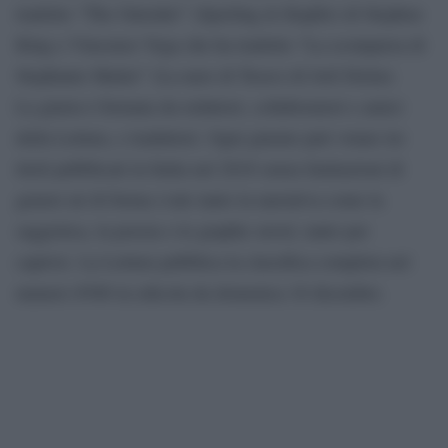
tradotto “The Outsider” (Sperling & Kupfer) di Stephen
King e Vincenzo Vega che ha tradotto “La scomparsa di
Stephanie Mailer” (La nave di Teseo) di Joël Dicker.
La giuria è formata da redattori, collaboratori e amici
della Lettura, e traduttori. Ogni giurato può votare tre
titoli pubblicati in Italia nel 2018 senza limitazioni di
genere né di forma (vale tanto la narrativa come la
saggistica, la poesia o le graphic novel, tanto per
capirsi). La Lettura pubblica la classifica completa nel
numero #368 in edicola da domenica 16 dicembre.