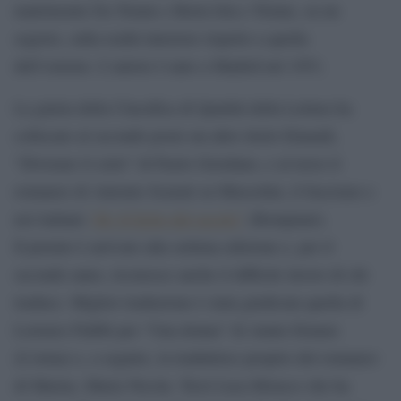
matrimonio fra Tomás e Berta Isla e Tomás, su un
segreto, sulla realtà interiore rispetto a quella
dell’esterno. L’autore è nato a Madrid nel 1951.
La giuria della Classifica di Qualità della Lettura ha
collocato al secondo posto un altro titolo Einaudi,
“Divorare il cielo” di Paolo Giordano, e al terzo il
romanzo di Antonio Scurati su Mussolini, il fascismo e
noi italiani
“M. Il figlio del secolo”
(Bompiani).
Il premio è arrivato alla settima edizione e, per il
secondo anno, riconosce anche il difficile lavoro di chi
traduce. Miglior traduzione è stata giudicata quella di
Lorenzo Flabbi per “Una donna” di Annie Ernaux
(L’orma) e, a seguire, la traduttrice proprio del romanzo
di Marías, Maria Nicola. Terzi Luca Briasco che ha