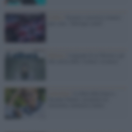
Il libro /
Neonazi e terroristi islamici
pari sono: "Ideologie simili"
Editoria /
I migranti di Ai Weiwei e gli
altri artisti della "Lettura" al museo
Letteratura /
La Stele della Ienca a
Susanna Tamaro, un premio tra
letteratura, memoria e futuro