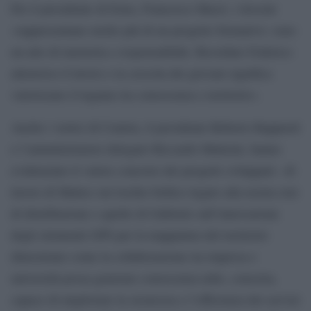
Per il presidente di Estra, Francesco Macrì, i tirocini
«rappresentano molto più di un progetto formativo: sono
un atto di memoria e responsabilità. Ricordare Federico
attraverso il lavoro e la crescita dei giovani significa
valorizzare il legame tra conoscenza e territorio».
Anche i vertici di Centria, il presidente Roberto Rappuoli
e l’amministratore delegato Riccardo Matteini, hanno
evidenziato il valore concreto dei progetti sviluppati: «Il
lavoro di Matteo sul rischio bellico legato alla nostra rete
di distribuzione e quello di Gabriele sull’innovazione
degli strumenti GPS per la mappatura del territorio
dimostrano come la collaborazione tra impresa e
università possa generare conoscenza utile, concreta,
capace di migliorare la sicurezza e l’efficienza dei servizi