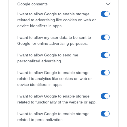
Google consents
I want to allow Google to enable storage
related to advertising like cookies on web or
device identifiers in apps.
Syndication
Culture
I want to allow my user data to be sent to
Google for online advertising purposes.
Salute
Globalist
I want to allow Google to send me
Megachip
Globalscience
personalized advertising.
GiULia
Globalsport
I want to allow Google to enable storage
related to analytics like cookies on web or
Prima Pagina
device identifiers in apps.
I want to allow Google to enable storage
related to functionality of the website or app.
Giornale dello
Facebook
Spettacolo
I want to allow Google to enable storage
Twitter
related to personalization.
Wondernet