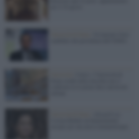
Rettorato apre le porte: appuntamento
per il 16 agosto
Università di Siena /
Un laureato Unisi
candidato alla presidenza dell’ESMA
Università /
Censis: l’Università di
Siena scende nella classifica ma si
conferma tra le prime dieci università
italiane
Università di Siena /
Alla prof.ssa
Cosima Baldari un finanziamento
europeo per una nuova immunoterapia