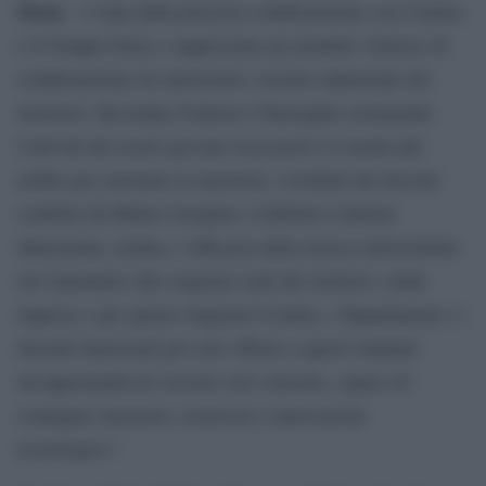
Siena
– è nata dalla preziosa collaborazione con Centria
e il Gruppo Estra e rappresenta un modello virtuoso di
collaborazione tra università e tessuto industriale del
territorio. Ricordare Federico Chiereghin sostenendo
l’attività dei nostri giovani ricercatori è il modo più
nobile per onorarne la memoria. I risultati dei tirocini
condotti da Matteo Scarpini e Gabriele Cannoni
dimostrano, inoltre, l’efficacia della ricerca universitaria
nel rispondere alle esigenze reali dei territori e delle
imprese e per questo ringrazio Centria, i Dipartimenti e i
docenti interessati per aver offerto a questi studenti
un’opportunità di crescita così concreta, capace di
coniugare memoria, sicurezza e innovazione
tecnologica”.