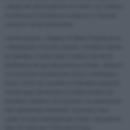
collegati alle attività operative di Centria, con l’obiettivo
di trasformare la formazione accademica in strumenti
concreti al servizio del territorio.
Il primo progetto, sviluppato da Matteo Scarpini presso
il Dipartimento di Scienze Storiche e dei Beni Culturali,
ha riguardato il rischio bellico connesso alla rete di
distribuzione del gas nella provincia di Siena. Attraverso
la ricostruzione del patrimonio storico e archeologico
locale, il lavoro ha consentito di individuare potenziali
criticità legate alla presenza di ordigni inesplosi che
potrebbero interferire con la gestione e la manutenzione
delle infrastrutture energetiche. Il tirocinio è stato
seguito da Sara Camarlinghi per Centria e dal professor
Fabio De Ninno per l’Università di Siena.