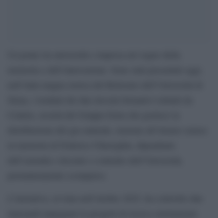
Un ponte tra università e impresa nel segno della
memoria e dell’innovazione. Sono stati presentati oggi,
nell’Aula magna storica del Rettorato dell’Università di
Siena, i risultati dei due tirocini formativi istituiti da
Centria, società del Gruppo Estra che gestisce la
distribuzione del gas naturale, insieme all’Ateneo senese
in memoria di Federico Chiereghin, dipendente
dell’azienda e docente a contratto dell’Università,
prematuramente scomparso.
L’iniziativa, avviata nell’ottobre 2025, ha coinvolto due
laureandi impegnati in progetti di ricerca strettamente