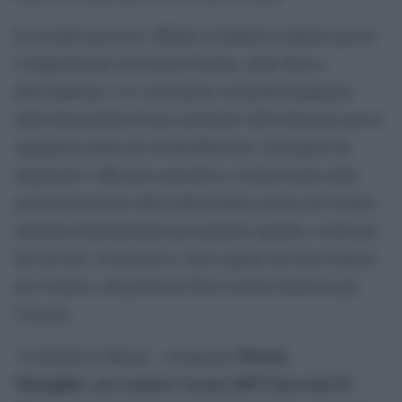
Il secondo percorso, affidato a Gabriele Cannoni presso
il Dipartimento di Scienze Fisiche, della Terra e
dell’Ambiente, si è concentrato sul perfezionamento
delle funzionalità di uno strumento GPS utilizzato per la
mappatura della rete di distribuzione. Il progetto ha
migliorato l’efficienza operativa e la precisione nella
geolocalizzazione delle infrastrutture gestite da Centria,
elemento fondamentale per garantire qualità e sicurezza
del servizio. Il tirocinio è stato seguito da Gaia Fralassi
per Centria e dal professor Pier Lorenzo Fantozzi per
l’Ateneo.
Donata
“L’iniziativa odierna – commenta
Medaglini
pro-rettrice vicaria dell’Università di
,