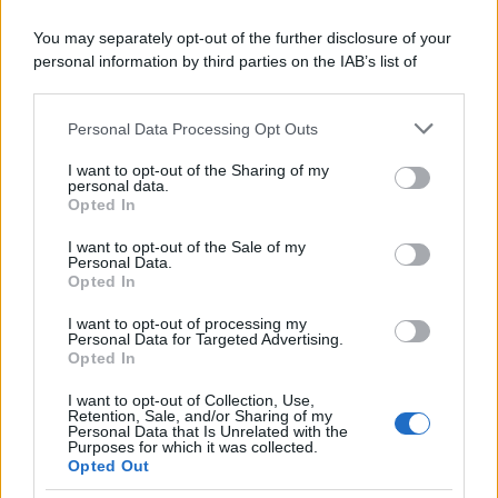
Tendenze /
Sale il numero degli acquisti online in Europa e
You may separately opt-out of the further disclosure of your
aumentano le vendite di articoli second hand
personal information by third parties on the IAB’s list of
downstream participants.
Personal Data Processing Opt Outs
This information may also be disclosed by us to third parties
on the IAB’s List of Downstream Participants that may further
Il caso /
Trump ha quasi esaurito l'arsenale Usa, ma il
I want to opt-out of the Sharing of my
disclose it to other third parties.
tycoon smentisce
personal data.
Opted In
Please note that this website/app uses one or more Google
services and may gather and store information including but
I want to opt-out of the Sale of my
Personal Data.
not limited to your visit or usage behaviour. You may click to
Opted In
grant or deny consent to Google and its third-party tags to
La banca /
Caso Mps: i pm milanesi ora vogliono vederci
use your data for below specified purposes in below Google
chiaro sulle “chat” tra un dirigente del Mef e alcuni ministri
I want to opt-out of processing my
consent section.
Personal Data for Targeted Advertising.
Opted In
I want to opt-out of Collection, Use,
Retention, Sale, and/or Sharing of my
Personal Data that Is Unrelated with the
Purposes for which it was collected.
Opted Out