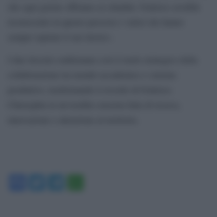
che ogni giorno offriamo ai cittadini. Federico avrebbe
riconosciuto in questo percorso i valori che hanno
sempre ispirato il suo lavoro».
I due tirocini confermano così il ruolo strategico della
collaborazione tra mondo accademico e sistema
produttivo, trasformando il ricordo di Federico
Chiereghin in un’eredità concreta fatta di ricerca,
innovazione e attenzione al territorio.
Facebook
Twitter
Telegram
WhatsApp