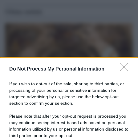
Ultime notizie
Do Not Process My Personal Information
If you wish to opt-out of the sale, sharing to third parties, or
processing of your personal or sensitive information for
targeted advertising by us, please use the below opt-out
Università di Siena /
Il Palazzo del Rettorato apre le porte:
section to confirm your selection.
appuntamento per il 16 agosto
Please note that after your opt-out request is processed you
In occasione del Palio di Siena l'Ateneo offrirà delle visite guidate
may continue seeing interest-based ads based on personal
gratuite. Sarano aperte al pubblico l’Aula Magna storica, la Sala
information utilized by us or personal information disclosed to
Consiliare e l’Aula Magna.
third parties prior to your opt-out.