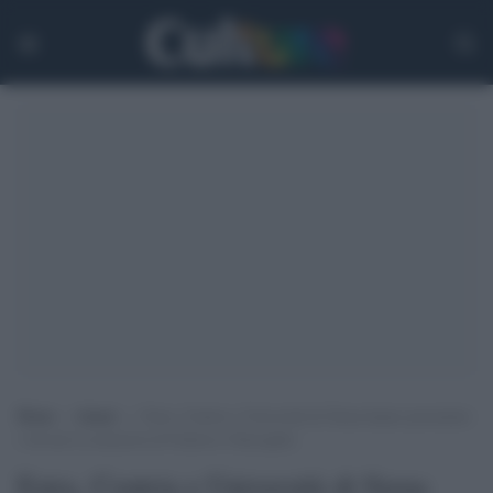
Home
>
Atenei
>
Estra, Centria e Università di Siena hanno presentato
i tirocini in memoria di Federico Chiereghin
Estra, Centria e Università di Siena