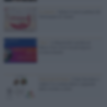
Le notizie /
Online la nuova puntata del
Settimanale di Ateneo
Unisi /
A Maastricht il professor
Marco Gori riceve un prestigioso
riconoscimento
Università di Siena /
Come facciamo a
vedere? La scienza dietro i pigmenti
della visione a colori