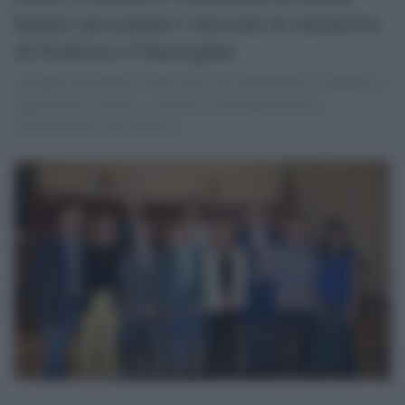
hanno presentato i tirocini in memoria
di Federico Chiereghin
I progetti presentati a Siena uniscono formazione accademica e
applicazioni concrete: sicurezza, geolocalizzazione e
valorizzazione del territorio.