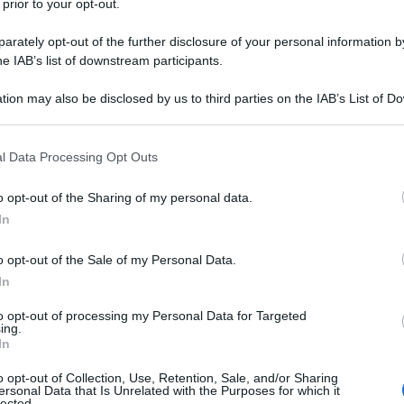
 prior to your opt-out.
ità di Siena e dell’Università degli Studi
rately opt-out of the further disclosure of your personal information by
he IAB’s list of downstream participants.
opo. Il fascismo nella storia d’Italia”, è stato
tion may also be disclosed by us to third parties on the IAB’s List of 
imo, il 14 ottobre, tenutosi presso la
 that may further disclose it to other third parties.
 Felice a Roma, il secondo, il 21 ottobre,
 that this website/app uses one or more Google services and may gath
l Data Processing Opt Outs
ncontro, il 28 ottobre, esattamente nel giorno dei
including but not limited to your visit or usage behaviour. You may click 
 to Google and its third-party tags to use your data for below specifi
he verrà ospitato dall’Università Guglielmo
o opt-out of the Sharing of my personal data.
Ulti
ogle consent section.
In
avola rotonda chiamata “Le Interpretazioni
o opt-out of the Sale of my Personal Data.
In
, con l’incontro titolato “L’eredità”, si è cercato
to opt-out of processing my Personal Data for Targeted
 e, in un certo senso, attuale: cosa, dopo il
ing.
In
ella democrazia?
o opt-out of Collection, Use, Retention, Sale, and/or Sharing
ersonal Data that Is Unrelated with the Purposes for which it
diano, tra i quali lo storico Antonio Varsori, il
lected.