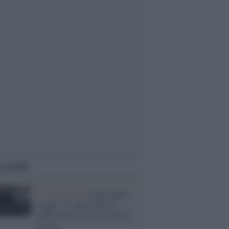
i anche
La riflessione /
Piazza della
Loggia: 51 anni dopo, le
ombre del fascismo di ieri e
di oggi