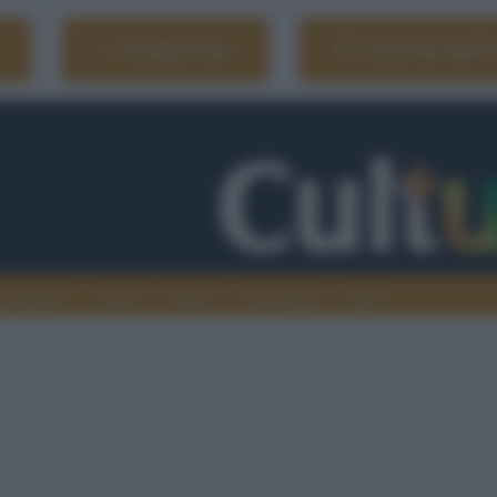
Naviga il sito
Vai al sito dell'
ionamenti
Atenei
Media
Tecnologia
Sport