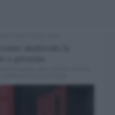
lizzata la relazione tra passato e presente
cismo analizzata la
to e presente
mportante convegno: studiosi, giornalisti e professori
sguardo al passato e sui risvolti attuali.