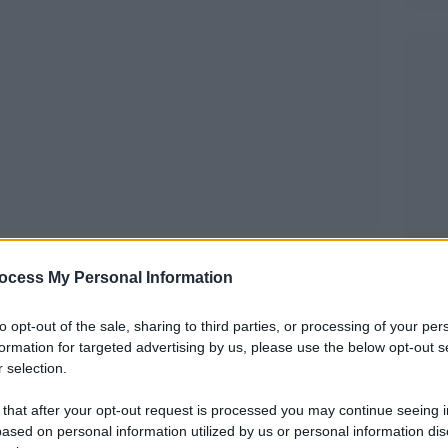
ocess My Personal Information
ome semplice commemorazione ma anche come
to opt-out of the sale, sharing to third parties, or processing of your per
lla diffusione della storia”. Questo lo spirito,
formation for targeted advertising by us, please use the below opt-out s
l Fascismo, attraverso il quale si è tentato di
 selection.
vegno organizzato dalla Fondazione Ugo Spirito
 that after your opt-out request is processed you may continue seeing i
azione del Dipartimento di Scienze Politiche
ased on personal information utilized by us or personal information dis