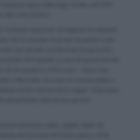
’entrata in vigore della legge Scelba, nel 1952.
o dato esito positivo.
to la propria attenzione sul rapporto tra memoria
one che la scissione tra le due ha portato a uno
eando una irrisolta conciliazione tra questi due
ersistere. Ed è proprio a causa di questa irrisolta
Fascismo
ità che ha permesso al
– inteso non
ibile a Mussolini, ma come un sostrato politico,
definito da Eco nel suo breve saggio “il fascismo
lle più profonde radici di una giovane
passato possiamo capire, quindi, quale sia
camento del fascismo nel nostro paese e di far