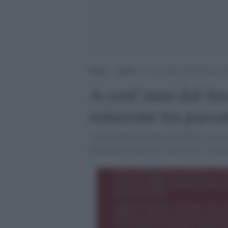
Home
>
Atenei
>
A cent’anni dal fascismo ana
A cent’anni dal fas
relazione tra passa
A cent’anni dalla marcia su Roma, in un i
affrontano il tema del “fascismo” con uno 