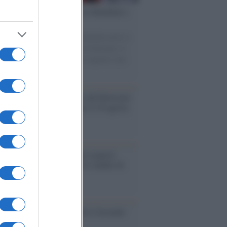
esa /
Un estate di calcio: tra Mondiali e
e A
nata la Coppa del Mondo, Infantino prova a
izzare i tornei mondiali. Nel frattempo, il
omercato va avanti e sembra regalarci una
A di livello
rsità di Siena /
Il Palazzo del Rettorato
le porte: appuntamento per il 16 agosto
enze /
Sale il numero degli acquisti
e in Europa e aumentano le vendite di
oli second hand
so /
Trump ha quasi esaurito l'arsenale
ma il tycoon smentisce