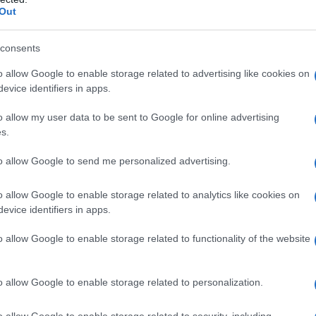
Out
L'att
ofessore Giuseppe Pardini e l’accademico, nonché
Seri
ntribuito, con i loro studi e il loro background
consents
Termi
 dibattito piacevole all’ascolto, dando numerosi
privat
o allow Google to enable storage related to advertising like cookies on
calci
evice identifiers in apps.
Serie 
o allow my user data to be sent to Google for online advertising
utturato in interventi singoli, dove gli ospiti,
s.
Unive
zia Gabrielli – professoressa ordinaria di Storia
apre 
to allow Google to send me personalized advertising.
 presso La Sapienza-, hanno esposto temi
si sono rivelati complementari tra loro. Primo fra
o allow Google to enable storage related to analytics like cookies on
evice identifiers in apps.
Varsori, che ha affrontato il tema della diplomazia
Tend
onlin
one durante il Ventennio, definendo, all’interno
o allow Google to enable storage related to functionality of the website
artic
ntinuità in alcuni elementi che si possono
la Repubblica, ma che hanno portato allo stesso
o allow Google to enable storage related to personalization.
Il ca
lo dei diplomatici reduci del fascismo – ha
Usa, 
o allow Google to enable storage related to security, including