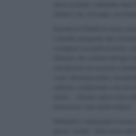
messa in pratica soprattutto dopo l
Tentativi che, nel tempo, non hann
Il professor Chiarini ha invece pos
e identità, giungendo alla conclusi
scompenso nei partiti di destra, cr
elementi, che continua tutt’oggi a p
conciliazione tra memoria e ident
come l’ideologia politica riconduc
culturale e tradizionale come ben 
eterno” – di poter sopravvivere ne
democrazia come quella italiana.
Definendo e analizzando il nostro 
questa “eredità”, frutto di un radi