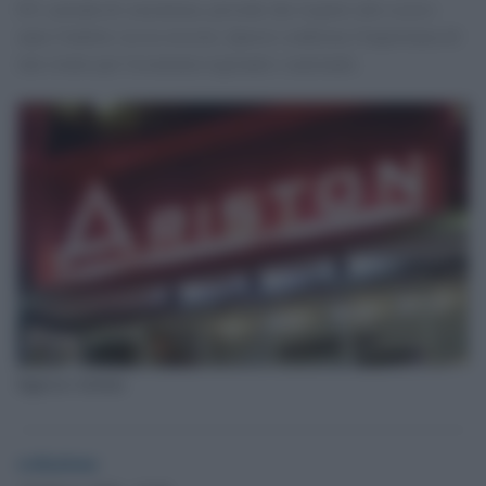
EY, azienda di consulenza, prevede che rispetto allo scorso
anno l'indotto sia in crescita. Questo conferma l'importanza di
tale evento per l'economia regionale e nazionale.
Ingresso Ariston
redazione