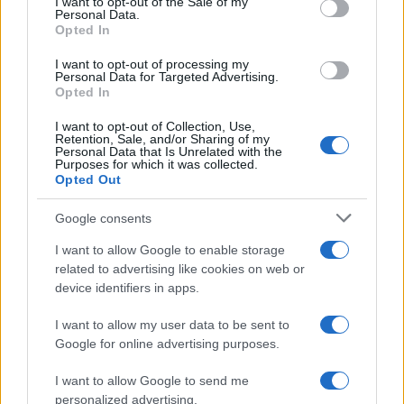
I want to opt-out of the Sale of my
Personal Data.
not limited to your visit or usage behaviour. You may click to
Opted In
grant or deny consent to Google and its third-party tags to
Motociclismo /
Raúl Fernández vince il Gp di Gran
use your data for below specified purposes in below Google
Bretagna davanti a Martin e Bezzecchi
I want to opt-out of processing my
consent section.
Personal Data for Targeted Advertising.
Opted In
I want to opt-out of Collection, Use,
Retention, Sale, and/or Sharing of my
Personal Data that Is Unrelated with the
Purposes for which it was collected.
Opted Out
Google consents
I want to allow Google to enable storage
related to advertising like cookies on web or
device identifiers in apps.
Syndication
Culture
I want to allow my user data to be sent to
Google for online advertising purposes.
Salute
Globalist
I want to allow Google to send me
Megachip
Globalscience
personalized advertising.