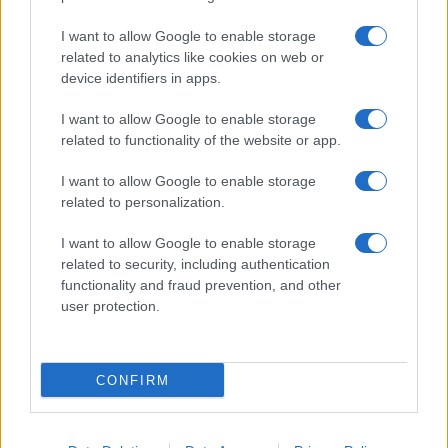
GiULia
Globalsport
I want to allow Google to enable storage
related to analytics like cookies on web or
Prima Pagina
device identifiers in apps.
I want to allow Google to enable storage
related to functionality of the website or app.
Giornale dello
Facebook
Spettacolo
I want to allow Google to enable storage
Twitter
related to personalization.
Wondernet
Cookie Policy
I want to allow Google to enable storage
Giuliana Sgrena
related to security, including authentication
Chi siamo
functionality and fraud prevention, and other
user protection.
Preferenze Privacy
CONFIRM
©2020 Culture • All right reserved.