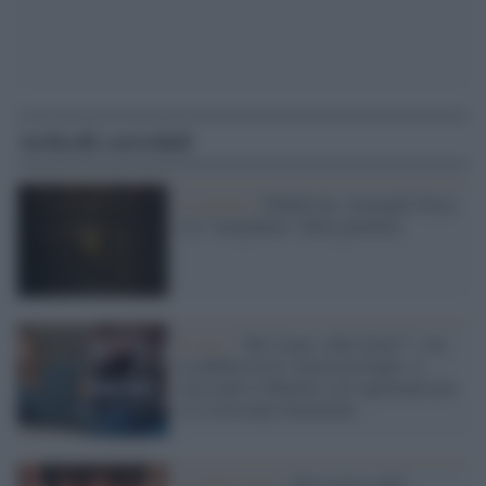
Articoli correlati
La mostra /
Pubblicità, Armando Testa
e la "lampadina" della genialità
Il caso /
“Bei Jeans o Bei Geni?”: con
la pubblicità di American Eagle si
riaccende il dibattito sul suprematismo
e lo stereotipo femminile
La riflessione /
Alla ricerca dell'