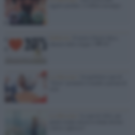
oggetto perduto: è l'effetto nostalgia
Pubblicità /
È morto Charlie Moss,
ideatore dello slogan “I ❤ NY”
La riflessione /
Un iperbolico spot di
“Glovo” promette il mondo a portata di
click
La riflessione /
Lo spot di AXA: per
quanto tempo ancora le donne devono
sentirsi oppresse?