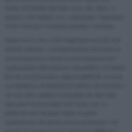
rispetto all’edizione dell’anno scorso che, invece, si
attestava a 205 milioni circa, confermando l’importanza
di tale evento per l’economia regionale e nazionale.
Stando così le cose e vista l’importanza crescente dell’
industria culturale, e conseguentemente del festival, la
società ha provato a stimare le spese necessarie per l’
organizzazione della kermesse, piazzandole a 20 milioni.
Ricordo un festival pieno zeppo di pubblicità, in alcuni
casi fastidiosa e di innumerevoli sponsor che investono e
che sono utili a spingere la macchina che anno dopo
anno porta il festival anche nelle nostre case. La
pubblicità è uno dei punti cardine di queste
manifestazioni. Per questa edizione di Sanremo l’ EY
prevede che saranno spesi 67 milioni fra pubblicità e