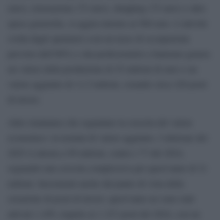
euro), ristorazione (75 euro), shopping (75 euro) e altre
spese generiche, si aggira intorno ai 500 euro. L’attività
svolta dagli spettatori (con un tasso di occupazione
previsto dell’80%) e dai professionisti a Sanremo genera
un valore della produzione di 25 milioni di euro e un
valore aggiunto di 11,5 milioni, creando circa 220 posti
di lavoro.
Altre istantanee che segnalano la crescita del valore
economico: in termini di valore aggiunto, l’edizione del
2025 si attesta a 99 milioni, contro i 77 del 2024,
segnando una crescita complessiva per quest’anno di 21
milioni. Incrementi anche dal punto di vista della
creazione di posti di lavoro: quest’anno ne sono stati
attivati 1.459, rispetto ai 1.327 posti del 2024, con un