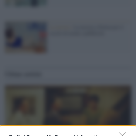
La mostra /
La mostra a Parma per il
secolo di moda e pubblicità
Ultime notizie