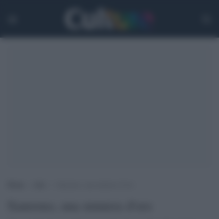
Home
>
Arti
>
Sanremo, una miniera d’oro
Sanremo, una miniera d'oro