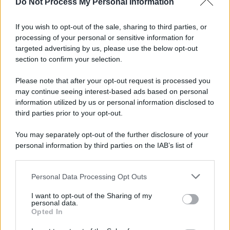
Do Not Process My Personal Information
If you wish to opt-out of the sale, sharing to third parties, or
processing of your personal or sensitive information for
Cinema /
James Gray, dopo “I padroni della notte” torna alla
targeted advertising by us, please use the below opt-out
mafia russa con “Paper Tiger”
section to confirm your selection.
Presentato a Locarno, dove stasera il regista riceve il Pardo alla
Please note that after your opt-out request is processed you
carriera, il film racconta due fratelli e il prezzo dell’ambizione sui
may continue seeing interest-based ads based on personal
legami familiari, tra elementi autobiografici e richiami al mito
information utilized by us or personal information disclosed to
greco.
third parties prior to your opt-out.
L'evento /
Papa Leone XIV all'Unesco: storica visita a Parigi
You may separately opt-out of the further disclosure of your
il 25 settembre
personal information by third parties on the IAB’s list of
downstream participants.
Personal Data Processing Opt Outs
This information may also be disclosed by us to third parties
on the IAB’s List of Downstream Participants that may further
Il lutto /
Addio a Livio Berruti, leggenda dello sprint
I want to opt-out of the Sharing of my
disclose it to other third parties.
italiano
personal data.
Opted In
Please note that this website/app uses one or more Google
services and may gather and store information including but