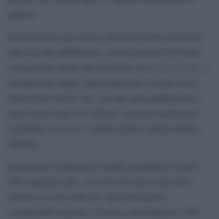
sponsor.
Recentemente sono emerse previsioni molto favorevoli
sulla raccolta pubblicitaria, con un aumento del listino
Sole24Ore
commerciale stimato dal
tra il 7% e il 12%, a
seconda della durata. Questi dati sono coerenti con le
stime fornite da EY, che, con una spesa pubblicitaria e
degli sponsor pari a 67 milioni, segna un significativo
incremento di circa 11 milioni rispetto alla precedente
edizione.
Interessante è analizzare il profilo giornaliero di spesa
dello spettatore tipo, così come ha fatto la già citata
azienda. Il costo totale per ogni partecipante,
considerando trasporto (20 euro), pernottamento (300