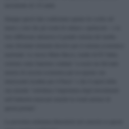
incremento di 132 unità.
Dunque questi dati confermano quanto ho scritto all’
inizio e cioè che gli eventi di cultura e spettacolo – e la
loro diffusione attraverso il grande sistema dei media-
sono diventati elementi decisivi per il sistema economico
nazionale. Lo stesso Mario Rocco, leader di EY Italia,
sostiene come Sanremo continui “a essere un rilevante
motore di crescita economica per la regione con
interessanti ricadute per il Paese” e che il report della
sua azienda “sottolinea l’importanza degli investimenti
nell’industria musicale nonché in eventi artistici di
questa portata”.
La prossima settimana dimostrerà nel concreto se queste