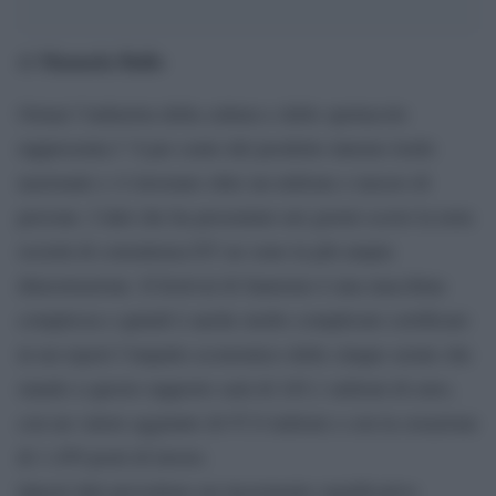
Manuela Ballo
di
Ormai l’industria della cultura e dello spettacolo
rappresenta l’ 8 per cento del prodotto interno lordo
nazionale e vi lavorano oltre un milione e mezzo di
persone. I dati che ha presentato nei giorni scorsi la nota
società di consulenza EY ne sono la più ampia
dimostrazione. Il festival di Sanremo è una macchina
complessa e quindi è anche molto complicato certificare
in un report l’impatto economico delle cinque serate che
stando a questo rapporto sarà di 245,1 milioni di euro,
con un valore aggiunto di 97,9 milioni e con la creazione
di 1.459 posti di lavoro.
Questi dati prevedono un incremento significativo