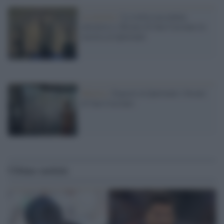
La mostra /
La storia raccontata
attraverso i Bronzi di San Casciano in
mostra al Quirinale
Mostra /
Esposti al Quirinale i bronzi
di San Casciano
Ultime notizie