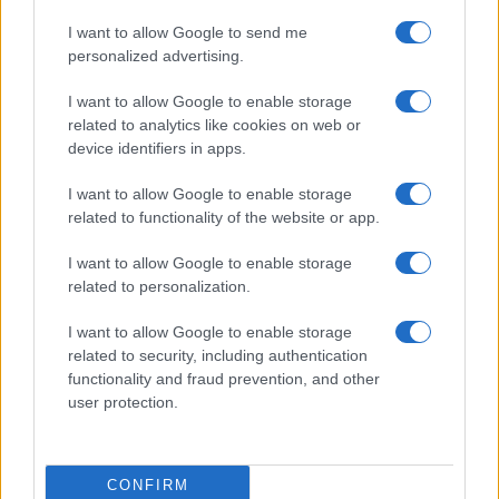
Salute
Globalist
I want to allow Google to send me
Megachip
Globalscience
personalized advertising.
GiULia
Globalsport
I want to allow Google to enable storage
related to analytics like cookies on web or
Prima Pagina
device identifiers in apps.
I want to allow Google to enable storage
related to functionality of the website or app.
Giornale dello
Facebook
Spettacolo
I want to allow Google to enable storage
Twitter
related to personalization.
Wondernet
Cookie Policy
I want to allow Google to enable storage
Giuliana Sgrena
related to security, including authentication
Chi siamo
functionality and fraud prevention, and other
user protection.
Preferenze Privacy
CONFIRM