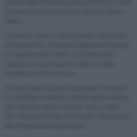
scuderie Mario De Simoni giustifica all’ANSA la volontà
di organizzare questa mostra delle collezioni Alinari e
Mufoco.
Anticipando i tempi, lo stesso presidente della scuderia
ha annunciato che, nel prossimo appuntamento dedicato
al centenario di Italo Calvino, si terrà una mostra
letteraria che, al pari di quelle su Dante e Ovidio,
riscuoterà un notevole successo.
La mostra seguirà un percorso prettamente cronologico
ed è distribuito su due piani. Il primo ospiterà la mostra
della collezione Alinari; il secondo, invece, le opere
delle collezioni del Museo di Fotografia Contemporanea:
dalla classicità alla sperimentazione.