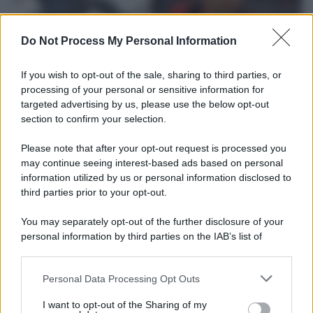
Do Not Process My Personal Information
If you wish to opt-out of the sale, sharing to third parties, or
processing of your personal or sensitive information for
targeted advertising by us, please use the below opt-out
section to confirm your selection.
L'attesa /
Un estate di calcio: tra Mondiali e Serie A
Please note that after your opt-out request is processed you
Terminata la Coppa del Mondo, Infantino prova a privatizzare i
may continue seeing interest-based ads based on personal
tornei mondiali. Nel frattempo, il calciomercato va avanti e
information utilized by us or personal information disclosed to
sembra regalarci una Serie A di livello
third parties prior to your opt-out.
Università di Siena /
Il Palazzo del Rettorato apre le porte:
You may separately opt-out of the further disclosure of your
appuntamento per il 16 agosto
personal information by third parties on the IAB’s list of
downstream participants.
Personal Data Processing Opt Outs
This information may also be disclosed by us to third parties
on the IAB’s List of Downstream Participants that may further
Tendenze /
Sale il numero degli acquisti online in Europa e
I want to opt-out of the Sharing of my
disclose it to other third parties.