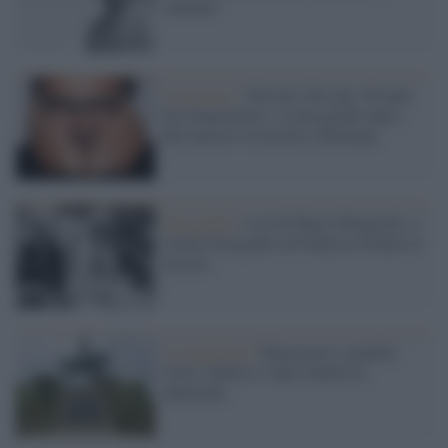
cantante
La mostra /
'Oliviero Toscani. 80 anni
da situazionista': le più grandi opere
del maestro in mostra a Bologna
Fotografia /
I set di Mario Monicelli e i
ritratti fotografici di Federico Fellini in
mostra
La riapertura /
Rinascono i giardini
Carlo Alberto e Sant’Andrea al
Quirinale