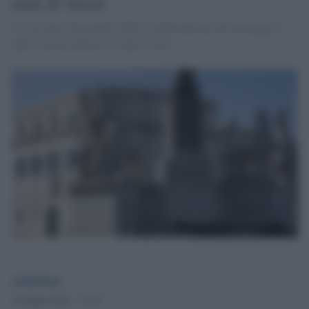
anni di storia
Un racconto fotografico della trasformazione del paesaggio e
della società nell'arco di due secoli.
redazione
2 Giugno 2023 - 11.23