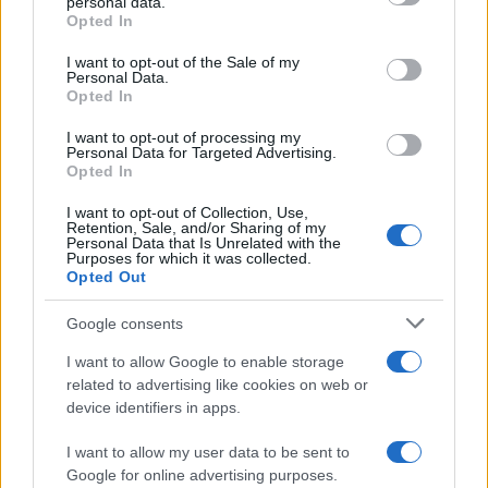
aumentano le vendite di articoli second hand
personal data.
Opted In
Please note that this website/app uses one or more Google
services and may gather and store information including but
I want to opt-out of the Sale of my
Personal Data.
not limited to your visit or usage behaviour. You may click to
Opted In
grant or deny consent to Google and its third-party tags to
Il caso /
Trump ha quasi esaurito l'arsenale Usa, ma il
use your data for below specified purposes in below Google
tycoon smentisce
I want to opt-out of processing my
consent section.
Personal Data for Targeted Advertising.
Opted In
I want to opt-out of Collection, Use,
Retention, Sale, and/or Sharing of my
Personal Data that Is Unrelated with the
Purposes for which it was collected.
Opted Out
Google consents
I want to allow Google to enable storage
related to advertising like cookies on web or
device identifiers in apps.
Syndication
Culture
I want to allow my user data to be sent to
Google for online advertising purposes.