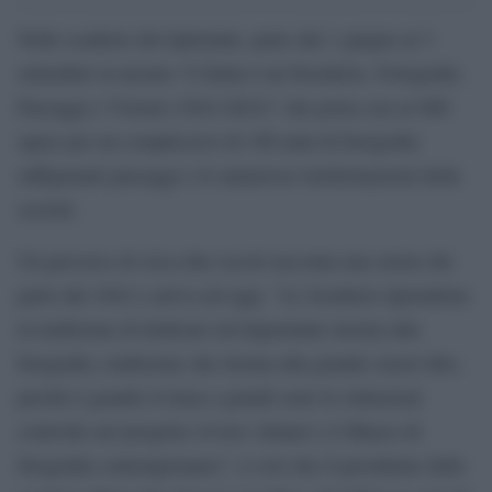
Nelle scuderie del Quirinale, parte dal 1 giugno al 3
settembre la mostra “L’Italia è un Desiderio. Fotografie,
Paesaggi e Visioni (1842-2022)” che porta con sé 600
opere per un complessivo di 180 anni di fotografia
raffiguranti paesaggi e le numerose trasformazioni della
società.
Un percorso di circa due secoli racconta una storia che
parte dal 1842 e arriva ad oggi. “Le Scuderie riprendono
la tradizione di dedicare un’importante mostra alla
fotografia, tradizione che ritorna alla grande oserei dire,
perché è grande il tema e grandi sono le istituzioni
coinvolte nel progetto ovvero Alinari e il Museo di
fotografia contemporanea”, è così che il presidente delle