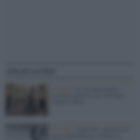
Articoli correlati
La mostra /
La vita universitaria
raccontata attraverso gli scatti degli
studenti a Siena
Il ricordo /
"Callas100": palinsesto di
eventi imperdibili per celebrare la