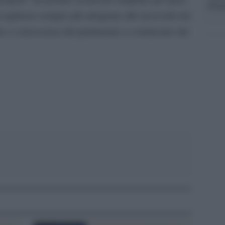
dirig
accoglienza sempre più adeguata alle necessità dei
he e conoscenza del patrimonio a cominciare dai
pp