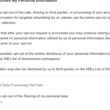
ocess My Personal Information
to opt-out of the sale, sharing to third parties, or processing of your per
formation for targeted advertising by us, please use the below opt-out s
 selection.
 that after your opt-out request is processed you may continue seeing i
ased on personal information utilized by us or personal information dis
 prior to your opt-out.
rately opt-out of the further disclosure of your personal information by
he IAB’s list of downstream participants.
e, in generale, i luoghi di cultura italiani hanno
tion may also be disclosed by us to third parties on the IAB’s List of 
izi, infatti, hanno registrato oltre 400.000
 that may further disclose it to other third parties.
ndo anche il picco di 43.000 visite nel giorno di
 that this website/app uses one or more Google services and may gath
l Data Processing Opt Outs
including but not limited to your visit or usage behaviour. You may click 
 to Google and its third-party tags to use your data for below specifi
o opt-out of the Sharing of my personal data.
i luoghi d’Italia si sono registrati una crescita
ogle consent section.
In
e, oltre a progetti di costruzione di nuovi punti