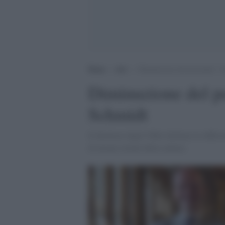
Home
>
Arti
>
Diminuzione del personale: l’
Diminuzione del pe
Schmidt
Il direttore degli Uffizi dichiara le diffic
di alcuni istituti della cultura