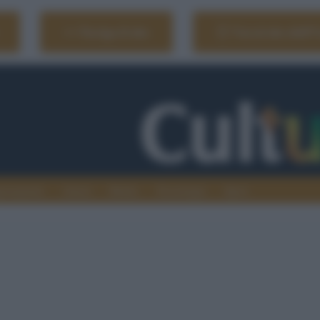
Naviga il sito
Vai al sito dell'
ionamenti
Atenei
Media
Tecnologia
Sport