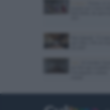
Il museo /
Firenze, al vi
progetto per il nuovo M
della Moda, che aprirà n
2023
Eike Schmidt: "C'è ripr
agli Uffizi +70% di visi
sul 2020"
Arte /
Il Corridoio Vasa
nel 2022 apre al pubblic
Con epigrafi e sculture
romane