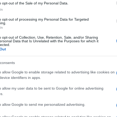
tica riscontrata è la carenza dell’organico nei
o opt-out of the Sale of my Personal Data.
In
a Galleria degli Uffizi Schmidt ponendo
 riforma Franceschini, cioè l’acquisizione di
to opt-out of processing my Personal Data for Targeted
ing.
In
i musei, ma anche ai contro, ovvero
i musei autonomi a carico degli enti centrali.
o opt-out of Collection, Use, Retention, Sale, and/or Sharing
ersonal Data that Is Unrelated with the Purposes for which it
lected.
ida più grande che si troverà ad affrontare
Out
ccuparsi della politica per la cultura” ribadisce
Ulti
consents
ricevuto una circolare dal Ministero della Cultura
o allow Google to enable storage related to advertising like cookies on
onale delle gallerie del 9%. A questo problema si
evice identifiers in apps.
nale e il bilancio in negativo degli ingressi in
o allow my user data to be sent to Google for online advertising
s.
rganico, c’è parvenza di crisi (e quindi di una
to allow Google to send me personalized advertising.
vede lo sviluppo continuo dei servizi offerti dai
o allow Google to enable storage related to analytics like cookies on