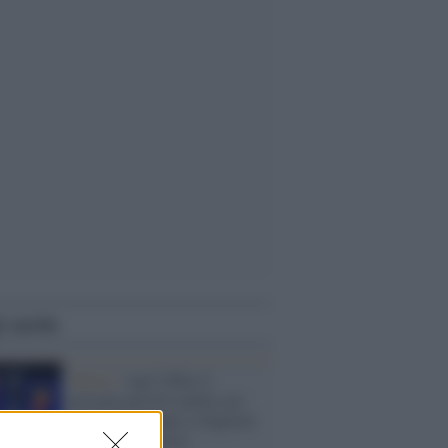
i anche
Musei /
Agli Uffizi il
presepe pop di Lodola con
Dalla (Giuseppe) e Gigliola
Cinquetti (Maria)