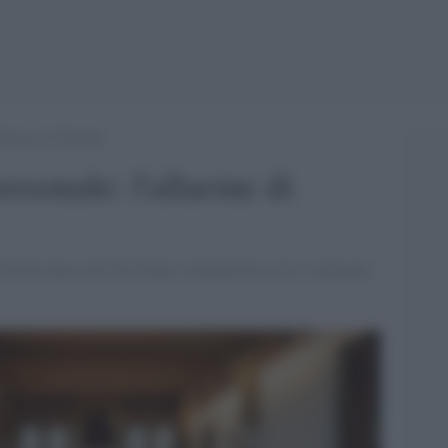
allarme di Schmidt
rsonale: l'allarme di
oltà dei musei nel far fronte a un'ipotetica crisi e chiusura