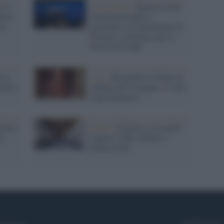
a il
L'inchiesta /
“Sponsored by
useo
American Express”
el
proiettato sui monumenti di
Firenze: è polemica per il
festival F-Light
esa,
Arte /
Restaurato il Dante di
tatori
Andrea del Castagno: il volto
è più luminoso
riano
Musei /
Firenze si risveglia:
o.
riaperti Uffizi, Boboli e
Palazzo Pitti
Syndication