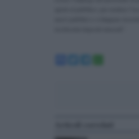
aperti al pubblico, per rendere l’
nuovi pubblici e sviluppare ricerc
ricchissimi depositi museali”.
Facebook
Twitter
Telegram
WhatsA
Articoli correlati