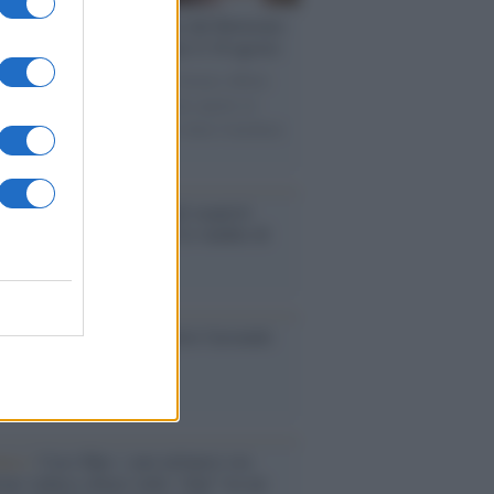
rsità di Siena /
Il Palazzo del Rettorato
le porte: appuntamento per il 16 agosto
casione del Palio di Siena l'Ateneo offrirà
visite guidate gratuite. Sarano aperte al
ico l’Aula Magna storica, la Sala Consiliare
ula Magna.
enze /
Sale il numero degli acquisti
e in Europa e aumentano le vendite di
oli second hand
so /
Trump ha quasi esaurito l'arsenale
ma il tycoon smentisce
anca /
Caso Mps: i pm milanesi ora
ono vederci chiaro sulle “chat” tra un