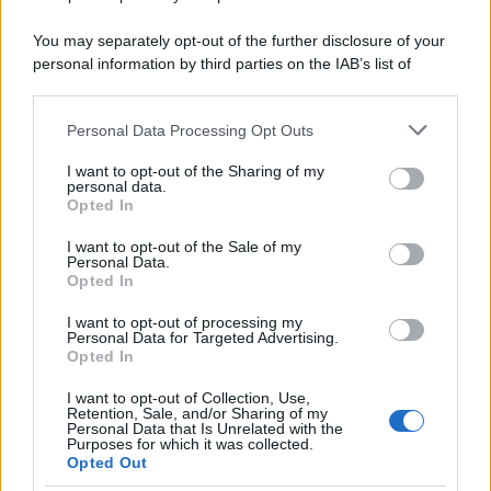
La scoperta /
Oplontis, le vittime dell’eruzione del Vesuvio
You may separately opt-out of the further disclosure of your
furono più numerose del previsto
personal information by third parties on the IAB’s list of
downstream participants.
Personal Data Processing Opt Outs
This information may also be disclosed by us to third parties
on the IAB’s List of Downstream Participants that may further
Il medagliere /
Europei di nuoto: Pellecani guida una super
I want to opt-out of the Sharing of my
disclose it to other third parties.
Italia
personal data.
Opted In
Please note that this website/app uses one or more Google
services and may gather and store information including but
I want to opt-out of the Sale of my
Personal Data.
not limited to your visit or usage behaviour. You may click to
Opted In
grant or deny consent to Google and its third-party tags to
Il centenario /
A L'Aquila arriva la mostra "TITO, 100 anni
use your data for below specified purposes in below Google
attraverso la forma"
I want to opt-out of processing my
consent section.
Personal Data for Targeted Advertising.
Opted In
I want to opt-out of Collection, Use,
Retention, Sale, and/or Sharing of my
Personal Data that Is Unrelated with the
Purposes for which it was collected.
Opted Out