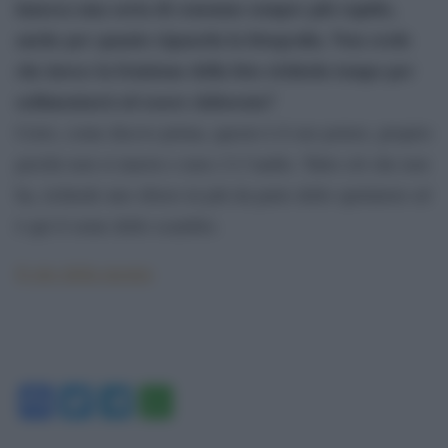
innesca una sorta di consumo sempre più rapido,
anche per quanto riguarda la fotografia. Non crede
che invece la fruizione della foto richieda tempo per
sedimentarsi ed essere elaborata?
Certo, come dicevo prima, questo è il suo potere, proprio
perché non si muove e non c’è l’audio. Tutto ciò che non
ha, richiede uno sforzo in più da parte dello spettatore ed
è qui il seme dello scambio.
Il sito della mostra
Facebook
Twitter
Telegram
WhatsApp