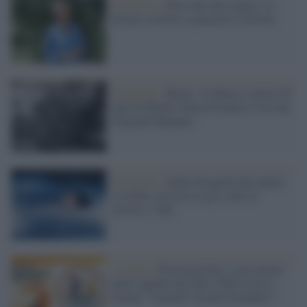
Il festival /
Non state alle regole. Lo
dicono scrittori e pensatori a Pistoia
Fotografia /
Roma: Al Maxxi i primi 50
anni di Medici Senza Frontiere visti dai
fotografi Magnum
Fotografia /
Dalle fotografe alla natura
a rischio, un tour tra gli scatti in
mostra: i link
L'evento /
Pistoia premia i suoi lettori:
nella capitale del libro 2026 torna il
format “Venerdì? Giorno fortunato!”