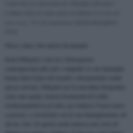
l’intervista su concessione di “Dialoghi sull’uomo”.
L’isola del
L’ultimo titolo di Aime uscito in libreria è
non arrivo. Voci da Lampedusa
(Bollati Boringhieri,
2018).
Marco Aime: foto intrise di umanità
Paolo Pellegrin è uno tra i fotoreporter
contemporanei più noti e originali. Le sue immagini
hanno fatto il giro del mondo e documentato realtà
spesso estreme. Pellegrin usa la macchina fotografica
come una spada, trancia frammenti di realtà,
trasformandoli in un tutto, per indurre l’osservatore
a pensare, a ricostruire con la sua immaginazione ciò
che ha visto. In questo modo innesca una sorta di
dialogo tra autore e fruitore. Ѐ davvero così? Qual è