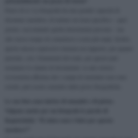
potenzialmente un pezzo di storia?
Penso di sì. La fotografia ha una grande capacità di
diventare metafora, di trattare un tema specifico – quel
giorno, raccontando quella determinata persona – ma
allo stesso tempo di connettersi a temi più ampi. Inoltre,
questo mezzo espressivo instaura un rapporto, per quanto
parziale, con i frammenti del reale, per questo può
assumere lo statuto di documento: se uno storico
revisionista afferma che i campi di sterminio non sono
esistiti, può essere smentito dalle prove fotografiche.
Le sue foto sono intrise di umanità e di pietas.
Valgono anche per un fotografo le parole di
Kapuściński: “Il cinico non è fatto per questo
mestiere?”