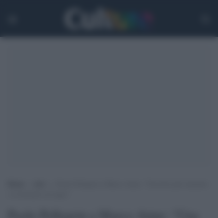
Home
>
Arti
>
Paolo Pellegrin a Marco Aime: “Una foto può smentire
i revisionisti sui lager”
Paolo Pellegrin a Marco Aime: “Una