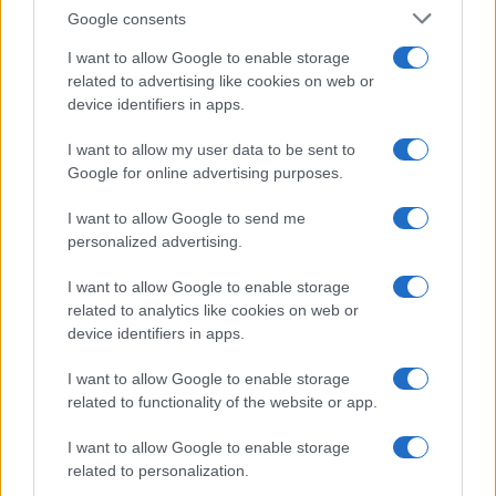
Google consents
I want to allow Google to enable storage
related to advertising like cookies on web or
device identifiers in apps.
Syndication
Culture
I want to allow my user data to be sent to
Google for online advertising purposes.
Salute
Globalist
I want to allow Google to send me
Megachip
Globalscience
personalized advertising.
GiULia
Globalsport
I want to allow Google to enable storage
related to analytics like cookies on web or
Prima Pagina
device identifiers in apps.
I want to allow Google to enable storage
related to functionality of the website or app.
Giornale dello
Facebook
Spettacolo
I want to allow Google to enable storage
Twitter
related to personalization.
Wondernet