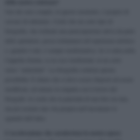
della nostra esistenza?
Uno dei suoi compiti, in questo momento, è proprio di
cercare di rallentare. Credo che un certo tipo di
fotografia, che richiede una partecipazione attiva da parte
dello spettatore, possa richiamarsi all’esperienza artistica
e, quando è tale, è sempre trasformativa. Se si entra nella
Cappella Sistina, se ne esce trasformati, in un certo
senso “aumentati”. La fotografia contiene questa
possibilità. È chiaro che si deve essere disposti ad essere
modificati, ad entrare in empatia con il lavoro del
fotografo. Io credo che la paternità di una foto sia mia,
ma poi assume una vita propria nell’incontrare lo
sguardo dell’altro.
L’accelerazione che caratterizza la nostra epoca