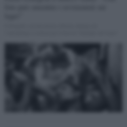
foto può smentire i revisionisti sui
lager”
Il fotografo, con una mostra a Pistoia, dialoga con
l’antropologo e scrittore per il festival “Dialoghi sull’uomo”