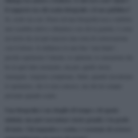
il rapporto tra chi scatta fotografie e il suo pubblico?
Sì, credo sia così. Penso ad una fotografia tesa a stabilire
uno scambio attivo e dinamico con chi la guarda, è come
un invito da cui può nascere una sorta di conversazione
con il lettore. Io definisco le mie foto “non finite”,
perché esprimono l’intento, le opinioni, le sensazioni che
ho in quel dato momento, ma poi, quelle stesse
immagini, vengono completate, finite, quando incontrano
lo spettatore, che io non conosco, ma che ho sempre
presente quando scatto.
Una fotografia è un ritaglio di tempo e di spazio
minimi, ma può raccontare storie grandi, è in grado
di farlo. Chi inquadra e scatta, è cosciente di scrivere