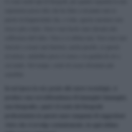
Ci sono molti tipi di fotografi, per quanto riguarda la mia
esperienza posso dire che ho fatto a tal punto mie le
parole di Kapuściński che, a volte, questo mestiere non
riesco più a farlo. Non è mai facile stare davanti alla
sofferenza dell’altro. Non ci si abitua mai. Non sono mai
riuscito a creare una barriera, anche perché, se questo
avvenisse, andrebbe perso il senso e la qualità di ciò a
cui tendo. Nel tempo, credo di essere diventato più
sensibile.
In un’epoca in cui, grazie alle nuove tecnologie, si
produce una sovrabbondanza di immagini (immagini,
non fotografie), qual è il ruolo del fotografo
professionista in questo mare magnum di suggestioni
visive che ci avvolge costantemente, in ogni attimo