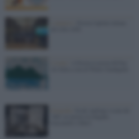
L'annuncio /
Pistoia Capitale italiana
del Libro 2026
L'evento /
A Pistoia la mostra 60 Pop
Art Italia a cura di Walter Guadagnini
Fotografia /
Esodi, naufragi e icone del
‘900: sei mostre tra Salgado,
Giacomelli e Ghirri