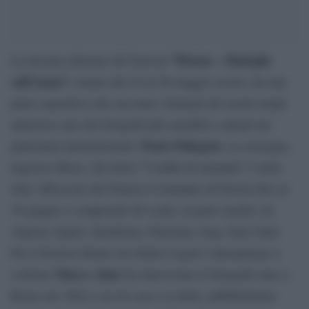
“Pistoia – Dialoghi
La decima edizione del festival
sull’uomo”,
tenuto dal 24 al 26 maggio scorso, ha una
parte espositiva che racconta i drammi dei nostri tempi
attraverso uno dei fotografi più sensibili e attenti nel
Paolo Pellegrin
panorama internazionale:
. La rassegna,
ingresso libero, dal titolo “Confini di umanità” è nelle
Sale Affrescate del Palazzo Comunale di Pistoia fino al
30 giugno e comprende 60 scatti, in parte inediti, da
Algeria, Egitto, Kurdistan, Palestina, Iraq, Stati Uniti.
Per il festival diretto da Giulia Cogoli l’antropologo e
Marco Aime
scrittore
ha intervistato il fotografo nato a
Roma nel 1964 e ora di casa a Londra: pubblichiamo