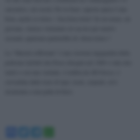
sarcastico, sui social. Per la frase «questa opera è una
festa, anche se triste». Una festa triste? Se un uomo, un
giovane, venisse violentato e/o ucciso per motivi
sessuali, qualcuno parlerebbe di «festa triste»?
La “Maestà sofferente” è una versione ingigantita della
poltrona Up5&6 che Pesce disegnò nel 1969: è alta otto
metri e con una variante, è trafitta da 400 frecce, è
circondata dalle teste di tigri, leoni, serpenti, ed è
incatenata a una palla di ferro.
Facebook
Twitter
Telegram
WhatsApp