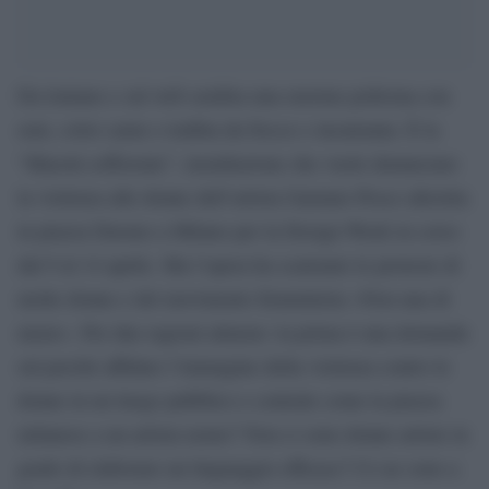
Da lontano e sul web sembra una enorme poltrona con
seni, color carne e trafitta da frecce e incatenata. È la
“Maestà sofferente”, installazione che vuole denunciare
la violenza alle donne dell’artista Gaetano Pesce allestita
in piazza Duomo a Milano per la Design Week in corso
dal 9 al 14 aprile. Ma l’opera ha scatenato le proteste di
molte donne e del movimento femminista «Non una di
meno». Per due ragioni almeno: la prima è una domanda
sul perché affidare l’immagine della violenza contro le
donne in un luogo pubblico e centrale come la piazza
milanese a un artista uomo? Non ci sono donne artiste in
grado di elaborare un linguaggio efficace? Ce ne sono a