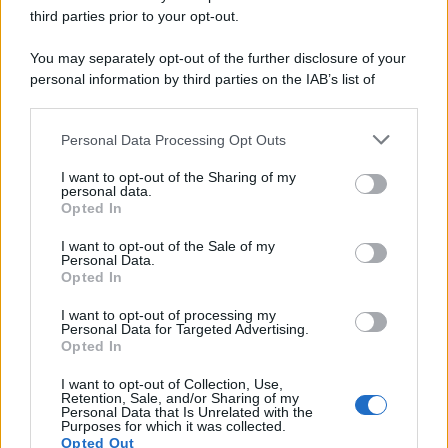
spaccato della storia della trinacria
third parties prior to your opt-out.
La scoperta /
Oplontis, le vittime dell’eruzione del Vesuvio
You may separately opt-out of the further disclosure of your
furono più numerose del previsto
personal information by third parties on the IAB’s list of
downstream participants.
Personal Data Processing Opt Outs
This information may also be disclosed by us to third parties
on the IAB’s List of Downstream Participants that may further
Il medagliere /
Europei di nuoto: Pellecani guida una super
I want to opt-out of the Sharing of my
disclose it to other third parties.
Italia
personal data.
Opted In
Please note that this website/app uses one or more Google
services and may gather and store information including but
I want to opt-out of the Sale of my
Personal Data.
not limited to your visit or usage behaviour. You may click to
Opted In
grant or deny consent to Google and its third-party tags to
Il centenario /
A L'Aquila arriva la mostra "TITO, 100 anni
use your data for below specified purposes in below Google
attraverso la forma"
I want to opt-out of processing my
consent section.
Personal Data for Targeted Advertising.
Opted In
I want to opt-out of Collection, Use,
Retention, Sale, and/or Sharing of my
Personal Data that Is Unrelated with the
Purposes for which it was collected.
Opted Out