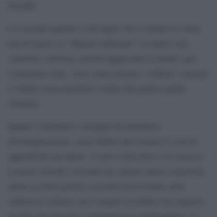
bizzeffe.
La seconda ragione è sull’opera. Per le donne di «Non
una di meno» la “Maestà sofferente” in realtà è una
«ulteriore violenza» perché rappresenta la donna «per
l’ennesima volta come corpo inerme e vittima» e perché
è vittima senza mostrare l’uomo che pratica quella
violenza.
Quanto l’architetto e designer ha dichiarato
all’inaugurazione, come riferito dal corriere.it, non ha
appacificato gli animi: «L’arte fa discutere e fa crescere
il nostro cervello. Secondo me, questa opera è una festa,
anche se triste perché si ricorda che le donne sono
vittime di violenza, ma è meglio ricordarlo che negarlo».
Al che sono fioccati i commenti tra l’amareggiato e il