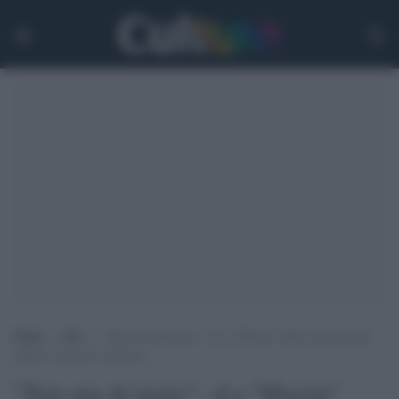
Home
>
Arti
>
“Non una di meno”: «La “Maestà” sulla violenza alle
donne è un’altra violenza»
"Non una di meno": «La "Maestà"