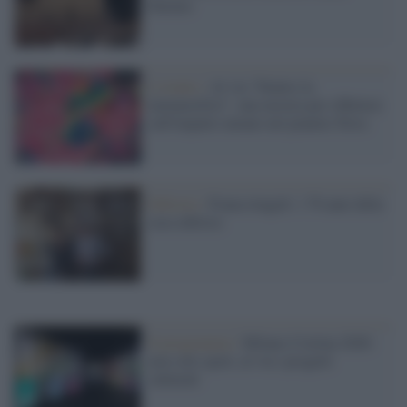
Duomo
L'evento /
Al via "Dentro la
metamorfosi", una mostra per riflettere
sull'impatto umano nel pianeta Terra
Editoria /
FrancoAngeli: i 70 anni della
casa editrice
Il programma /
Milano-Cortina 2026:
non solo sport, al via i progetti
culturali