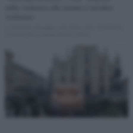
sulla violenza alle donne è un'altra
violenza»
Le femministe del gruppo e altre donne contro l'installazione
di Gaetano Pesce in piazza Duomo a Milano