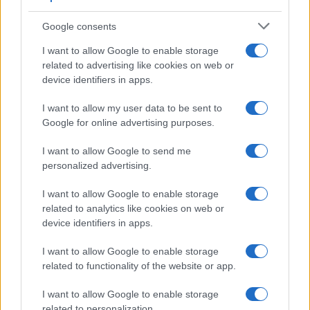
Google consents
I want to allow Google to enable storage
related to advertising like cookies on web or
device identifiers in apps.
Syndication
Culture
I want to allow my user data to be sent to
Google for online advertising purposes.
Salute
Globalist
I want to allow Google to send me
Megachip
Globalscience
personalized advertising.
GiULia
Globalsport
I want to allow Google to enable storage
related to analytics like cookies on web or
Prima Pagina
device identifiers in apps.
I want to allow Google to enable storage
related to functionality of the website or app.
Giornale dello
Facebook
Spettacolo
I want to allow Google to enable storage
Twitter
related to personalization.