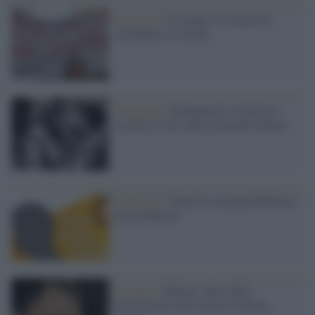
In piazza /
Le donne e la libertà di
riprendersi la strada
Fotografia /
Femministe, travestiti e
scrittrici viste dalle fotografe italiane
Il festival /
Torna la rassegna dedicata a
Lucio Battisti
L'evento /
Milano, show della
Filarmonica della Scala in Piazza