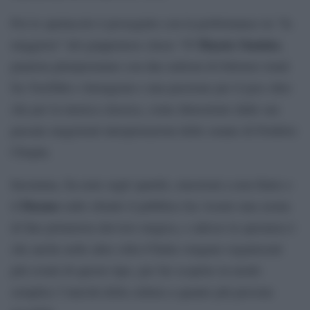
Poi lo spettacolo è proseguito con la performance in “fa
Hayato Sumino
maggiore” del giapponese classe ’95
,
pianista pluripremiato con due milioni di follower totali
fra YouTube e Instagram e una passione per il jazz oltre
che per la musica classica, come dimostrato dalle sue
passate magistrali interpretazioni delle sonate di Frédéric
Chopin.
Insomma, fra note sugli spartiti, emozioni a non finire e
Duomo
il
sullo sfondo il pubblico ha vissuto una serata
di fine primavera davvero magica, e adesso la speranza è
che anche nelle altre città d’Italia vengano organizzati
più eventi di questo tipo, per far scoprire in modo
semplice l’unicità della cultura a quante più persone