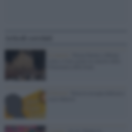
Articoli correlati
Il concerto /
Piazza Duomo a Milano
torna a vivere grazie al concerto della
Filarmonica della Scala
Il festival /
Torna la rassegna dedicata a
Lucio Battisti
L'evento /
Al via "Dentro la