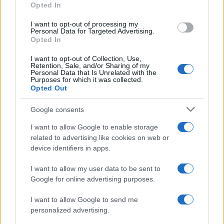
Opted In
grant or deny consent to Google and its third-party tags to
La banca /
Caso Mps: i pm milanesi ora vogliono vederci
use your data for below specified purposes in below Google
chiaro sulle “chat” tra un dirigente del Mef e alcuni ministri
I want to opt-out of processing my
consent section.
Personal Data for Targeted Advertising.
Opted In
I want to opt-out of Collection, Use,
Retention, Sale, and/or Sharing of my
Personal Data that Is Unrelated with the
Purposes for which it was collected.
Opted Out
Google consents
I want to allow Google to enable storage
related to advertising like cookies on web or
device identifiers in apps.
Syndication
Culture
I want to allow my user data to be sent to
Google for online advertising purposes.
Salute
Globalist
I want to allow Google to send me
Megachip
Globalscience
personalized advertising.