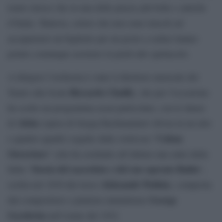
teatro invece che in una delle piazze più belle e antiche
d’Italia. Tuttavia, coloro che non sono riusciti ad
accaparrarsi un biglietto per un posto a sedere hanno
potuto comunque assistere in piedi allo spettacolo.
A dirigere l’orchestra è stato il direttore musicale del
Riccardo Chailly
Teatro alla Scala
, che per l’occasione
ha scelto un programma assai particolare, con le danze
Aleko
di
(opera di Sergej Rachmaninov divisa in un atto
Cuban
e quattro quadri) seguite dalla vorticosa “
Ouverture
” (che ha sostituito all’ultimo una suite della
Storia del sacerdote e del suo operaio Balda
fiaba “
“,
Aleksandr
Puškin
scritta nel 1830 dal russo
), composta
George
dal compositore e pianista statunitense
Gershwin
nell’estate del 1932.