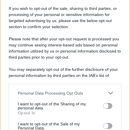
If you wish to opt-out of the sale, sharing to third parties, or
processing of your personal or sensitive information for
targeted advertising by us, please use the below opt-out
Università di Siena /
Il Palazzo del Rettorato apre le porte:
section to confirm your selection.
appuntamento per il 16 agosto
Please note that after your opt-out request is processed you
In occasione del Palio di Siena l'Ateneo offrirà delle visite guidate
may continue seeing interest-based ads based on personal
gratuite. Sarano aperte al pubblico l’Aula Magna storica, la Sala
information utilized by us or personal information disclosed to
Consiliare e l’Aula Magna.
third parties prior to your opt-out.
Tendenze /
Sale il numero degli acquisti online in Europa e
You may separately opt-out of the further disclosure of your
aumentano le vendite di articoli second hand
personal information by third parties on the IAB’s list of
downstream participants.
Personal Data Processing Opt Outs
This information may also be disclosed by us to third parties
on the IAB’s List of Downstream Participants that may further
Il caso /
Trump ha quasi esaurito l'arsenale Usa, ma il
I want to opt-out of the Sharing of my
disclose it to other third parties.
tycoon smentisce
personal data.
Opted In
Please note that this website/app uses one or more Google
services and may gather and store information including but
I want to opt-out of the Sale of my
Personal Data.
not limited to your visit or usage behaviour. You may click to