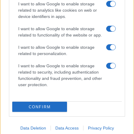
GiULia
Globalsport
I want to allow Google to enable storage
related to analytics like cookies on web or
Prima Pagina
device identifiers in apps.
I want to allow Google to enable storage
related to functionality of the website or app.
Giornale dello
Facebook
Spettacolo
I want to allow Google to enable storage
Twitter
related to personalization.
Wondernet
Cookie Policy
I want to allow Google to enable storage
Giuliana Sgrena
related to security, including authentication
Chi siamo
functionality and fraud prevention, and other
user protection.
Preferenze Privacy
CONFIRM
©2020 Culture • All right reserved.
Data Deletion
Data Access
Privacy Policy
Syndication