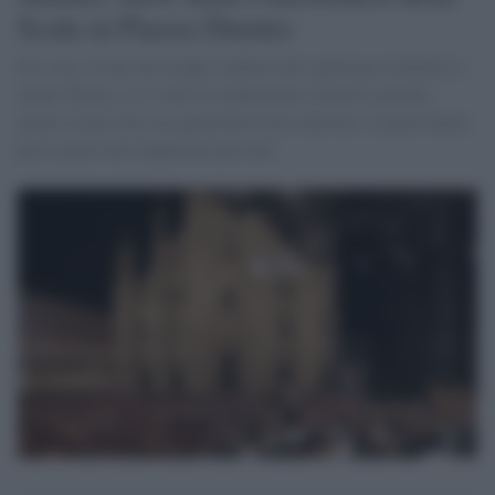
Scala in Piazza Duomo
Ieri sera, in uno dei luoghi simbolo del capoluogo lombardo e
anche d'Italia, si è svolto il tradizionale concerto gratuito,
giunto ormai alla sua quattordicesima edizione, al quale hanno
preso parte ben cinquemila persone