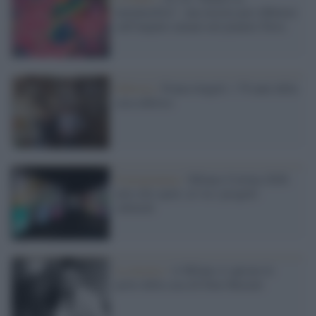
metamorfosi", una mostra per riflettere
sull'impatto umano nel pianeta Terra
Editoria /
FrancoAngeli: i 70 anni della
casa editrice
Il programma /
Milano-Cortina 2026:
non solo sport, al via i progetti
culturali
La mostra /
A Milano si aprono le
porte della casa di Dino Buzzati