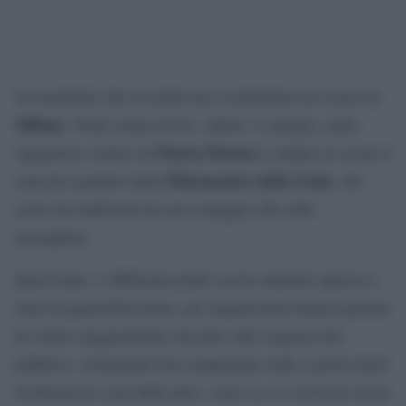
Un momento che in molti non scorderanno nel cuore di
Milano
. Nella serata di ieri, sabato 13 giugno, nella
Piazza Duomo
suggestiva cornice di
è andato in scena il
Filarmonica della Scala
concerto gratuito della
, che
come da tradizione ha reso omaggio alla città
meneghina.
Quest’anno, a differenza delle scorse edizioni (questa è
stata la quattordicesima), gli organizzatori hanno pensato
di venire maggiormente incontro alle esigenze del
pubblico, sistemando ben cinquemila sedie a pochi metri
di distanza le une dalle altre, come se ci si trovasse in un