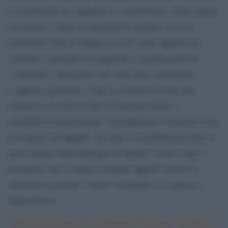
il monumento ha raggiunto le 32mila firme, molte quelle
eccellenti (e molte da ambienti di sinistra, occorre
ricordarlo). Ma su change.org un contro appello per
sostenere il progetto ha raggiunto in pochi giorni le
7.500 firme. Ma queste non sono state considerate.
L’appello sgarbiano è stato in sostanza accolto dal
ministero che doveva dare il benestare finale o
rispondere negativamente. Formalmente il ministero non
ha risposto all’appello, nei fatti si è pronunciato dopo il
gran clamore della battaglia di Sgarbi. D’altro canto, è
per questo che si fanno e firmano appelli: perché le
istituzioni ascoltino. Contro il progetto si è espressa
Italia Nostra.
La polemica Palazzo dei Diamanti a Ferrara, 200 nomi