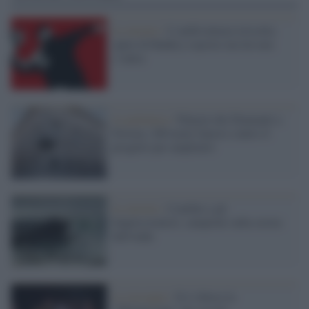
Le mostre /
L’ambivalenza irrisolta:
opere di Banksy esposte ma lui non
c’entra
La polemica /
Palazzo dei Diamanti a
Ferrara, 200 nomi famosi contro il
progetto per ampliarlo
Le mostre /
Courbet e gli
Impressionisti, campioni sulla cresta
dell'onda
La rassegna /
Si è chiusa la