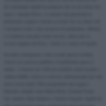
del settimanale Sgarbi ha proposto che sia un artista suo
amico, Gaetano Pesce, a costruire una passerella in
poliuretano espanso colorato in modo che sia chiaro che
è un’opera d’arte e non un pezzo di architettura. Ebbene,
se il palazzo non può essere toccato, allora non va
toccato neppure da Pesce. Anche se è amico di Sgarbi.
Seconda conseguenza: come accade spesso in Italia,
vincere un concorso pubblico d’architettura spesso è
inutile. A Firenze nel 1998 gli architetti Arata Isozaki e
Andrea Maffei vinsero il concorso internazionale per una
nuova uscita degli Uffizi progettando una loggia e
battendo colleghi come Mario Botta, Norman Foster,
Gae Aulenti, Hans Hollein e Vittorio Gregotti. Sgarbi tra
altri si pronunciò contro, quell’uscita non è mai stata