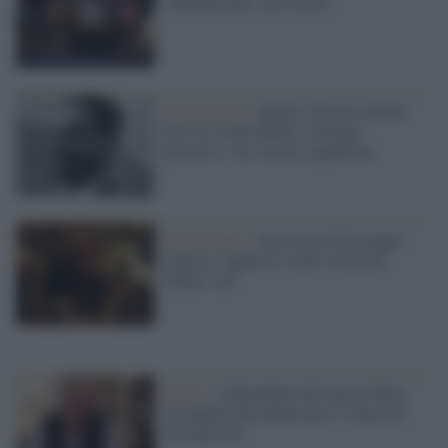
"Milanesiana" dei record
La polemica /
Sgarbi: Ferrara intitoli
una via a Italo Balbo «italiano
positivo». No, fu uno squadrista
La polemica /
Ancora un Caravaggio
conteso: Sgarbi lo vuole, Siracusa
ribatte “no”
Musei /
I dipendenti del museo Mart:
via Sgarbi presidente per il video sul
Coronavirus