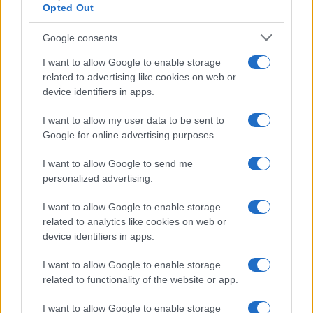
Opted Out
Google consents
I want to allow Google to enable storage
related to advertising like cookies on web or
device identifiers in apps.
Syndication
Culture
I want to allow my user data to be sent to
Google for online advertising purposes.
Salute
Globalist
I want to allow Google to send me
Megachip
Globalscience
personalized advertising.
GiULia
Globalsport
I want to allow Google to enable storage
related to analytics like cookies on web or
Prima Pagina
device identifiers in apps.
I want to allow Google to enable storage
related to functionality of the website or app.
Giornale dello
Facebook
Spettacolo
I want to allow Google to enable storage