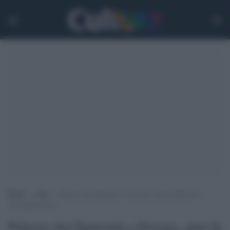
Home
>
Arti
>
Palazzo dei Diamanti a Ferrara, stop di Bonisoli
all’ampliamento
Palazzo dei Diamanti a Ferrara, stop di