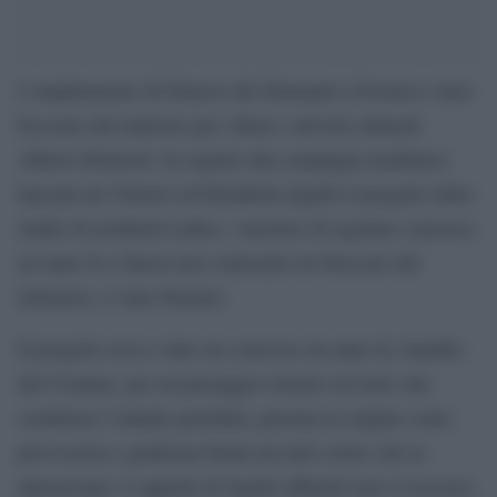
L’ampliamento di Palazzo dei Diamanti a Ferrara è stato
bocciato dal ministro per i Beni e attività culturali
Alberto Bonisoli. In seguito alla campagna mediatica
lanciata da Vittorio ed Elisabetta Sgarbi il progetto dello
studio di architetti Labics, vincitore di regolare concorso
un anno fa e finora non contestato né bloccato dal
ministero, è stato fermato.
Il progetto aveva vinto un concorso un anno fa, bandito
dal Comune, per un passaggio esterno sul retro che
sostituisse l’attuale pensilina, pensata in origine come
provvisoria e giudicata brutta da tutti coloro che la
attraversano. L’appello di Sgarbi affinché non si toccasse