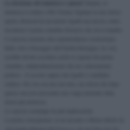
La decisione del ministero è giusta?
Intanto, lo
denuncia il sindaco (Pd) Tiziano Tagliani in una lettera
aperta, Bonisoli ha incontrato Sgarbi ma non ha voluto
incontrare il primo cittadino ferrarese che aveva bandito
il concorso insieme alla soprintendenza Archeologia,
Belle Arti e Paesaggio dell’Emilia Romagna. Se così,
avrebbe dovuto ascoltare anche le ragioni del primo
cittadino, indipendentemente dal suo schieramento
politico. E occorre sapere che Sgarbi è candidato
sindaco. Per ora con una sua lista, ma chissà che dopo
questo successo personale non venga arruolato dalla
destra più destrorsa.
Lo stop ha comunque ha più implicazioni.
La prima conseguenza: in un incontro a Roma riferito da
Espresso
Alessandra Mammì dell’
sul suo blog nel sito