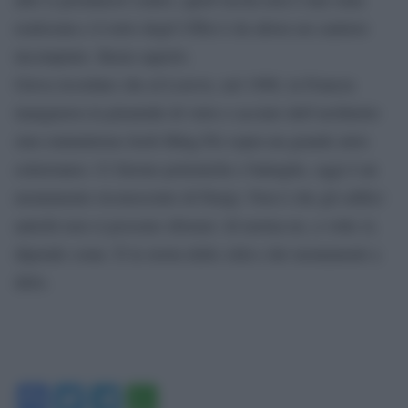
realizzata e il retro degli Uffizi è da allora un cantiere
incompiuto. Basta saperlo.
Giova ricordare che al Louvre, nel 1988, la Francia
inaugurava la piramide di vetro e acciaio dell’architetto
sino-statunitense Ieoh Ming Pei sopra un grande atrio
sotterraneo. Ci furono polemiche e battaglie, oggi è un
monumento riconosciuto di Parigi. Non è che gli edifici
antichi non si possono sfiorare: di norma no, a volte sì,
dipende come. È la storia delle città e dei monumenti a
dirlo.
Facebook
Twitter
Telegram
WhatsApp