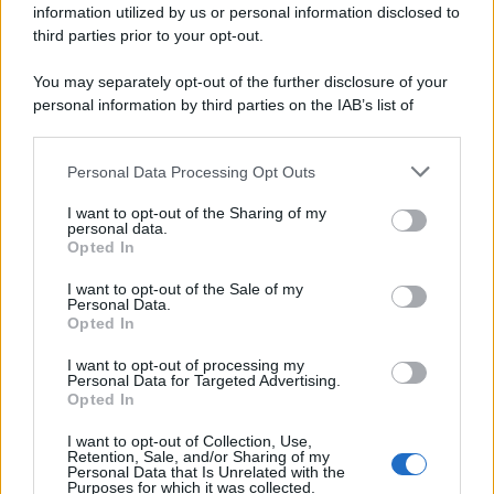
Un artefatto ritrovato ad Agrigento che rappresenta un importante
information utilized by us or personal information disclosed to
spaccato della storia della trinacria
third parties prior to your opt-out.
La scoperta /
Oplontis, le vittime dell’eruzione del Vesuvio
You may separately opt-out of the further disclosure of your
furono più numerose del previsto
personal information by third parties on the IAB’s list of
downstream participants.
Personal Data Processing Opt Outs
This information may also be disclosed by us to third parties
on the IAB’s List of Downstream Participants that may further
Il medagliere /
Europei di nuoto: Pellecani guida una super
I want to opt-out of the Sharing of my
disclose it to other third parties.
Italia
personal data.
Opted In
Please note that this website/app uses one or more Google
services and may gather and store information including but
I want to opt-out of the Sale of my
Personal Data.
not limited to your visit or usage behaviour. You may click to
Opted In
grant or deny consent to Google and its third-party tags to
Il centenario /
A L'Aquila arriva la mostra "TITO, 100 anni
use your data for below specified purposes in below Google
attraverso la forma"
I want to opt-out of processing my
consent section.
Personal Data for Targeted Advertising.
Opted In
I want to opt-out of Collection, Use,
Retention, Sale, and/or Sharing of my
Personal Data that Is Unrelated with the
Purposes for which it was collected.