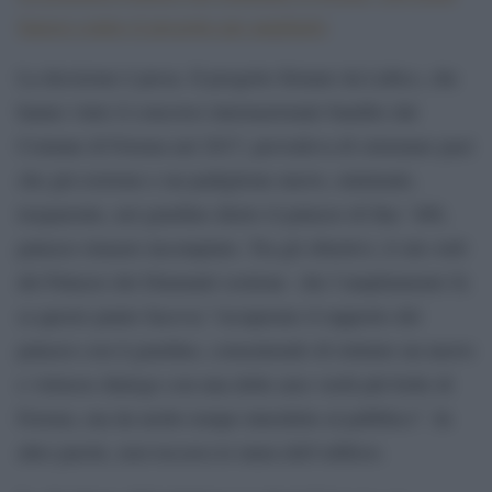
famosi contro il progetto per ampliarlo
La decisione è presa. Il progetto firmato da Labics, che
hanno vinto il concorso internazionale bandito dal
Comune di Ferrara nel 2017, prevedeva di sistemare pazi
che già esistono e un padiglione nuovo, minimale,
trasparente, nel giardino dietro il palazzo di fine ‘400,
palazzo rimasto incompiuto. Tra gli obiettivi, il sito web
del Palazzo dei Diamanti sostiene che l’ampliamento fa
(a questo punto faceva) “recuperare il rapporto del
palazzo con il giardino, consentendo di istituire un nuovo
e virtuoso dialogo con una delle aree verdi più belle di
Ferrara, ma da molto tempo interdette al pubblico”. In
altre parole, non toccava le mura dell’edificio.