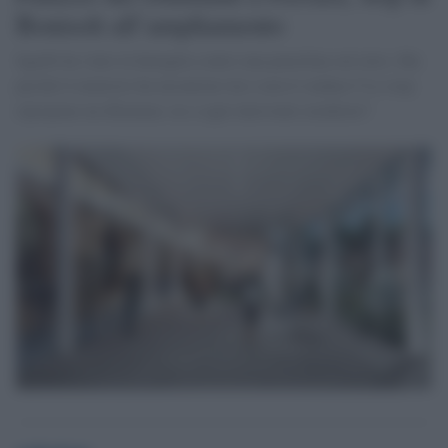
Bonisoli all’ampliamento
Sgarbi ha vinto la battaglia contro una pensilina sul retro. Ma
perché il ministro ha incontrato lui e non il sindaco? Lo stop
ripropone un dilemma: no a ogni intervento moderno?