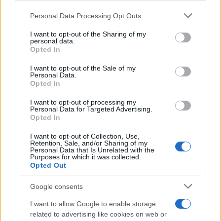
Personal Data Processing Opt Outs
This information may also be disclosed by us to third parties
on the IAB’s List of Downstream Participants that may further
Il caso /
Trump ha quasi esaurito l'arsenale Usa, ma il
I want to opt-out of the Sharing of my
disclose it to other third parties.
tycoon smentisce
personal data.
Opted In
Please note that this website/app uses one or more Google
services and may gather and store information including but
I want to opt-out of the Sale of my
Personal Data.
not limited to your visit or usage behaviour. You may click to
Opted In
grant or deny consent to Google and its third-party tags to
La banca /
Caso Mps: i pm milanesi ora vogliono vederci
use your data for below specified purposes in below Google
chiaro sulle “chat” tra un dirigente del Mef e alcuni ministri
I want to opt-out of processing my
consent section.
Personal Data for Targeted Advertising.
Opted In
I want to opt-out of Collection, Use,
Retention, Sale, and/or Sharing of my
Personal Data that Is Unrelated with the
Purposes for which it was collected.
Opted Out
Google consents
I want to allow Google to enable storage
related to advertising like cookies on web or