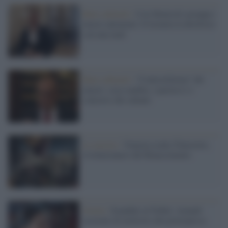
Beni culturali /
Così Bonisoli azzoppa i
musei autonomi. E licenzia la direttrice
con una mail
Beni culturali /
“Controriforma” dei
musei: cosa cambia, i pasticci e i
concorsi che saltano
Le mostre /
Venezia esalta Tintoretto,
rivoluzionario del Rinascimento
Svezia /
Scandalo al Nobel: Arnault
accusato di molestie alla principessa