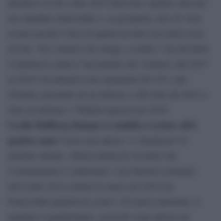
direttrice sa che a fine 2019 finiscono i quattro anni del
suo mandato rinnovabile e, ai giornalisti, dice di voler
restare perché è fiera di quanto ha fatto ma molto resta
da fare. Tra i numeri che elegge a credito (“ma deciderà
il ministero) indica l’incremento dei visitatori: dal 2015
al 2018 l’Accademia sono aumentati del 22%, più
304mila, passando da un milione e 400 mila del 2015 a
oltre un milione e 700mila ingressi nel 2018.
Cecilie Hollberg dunque si candida a restare altri
quattro anni.
Come mai adesso, vi chiederete? Il
ministro attuale, Alberto Bonisoli, ha detto che
l’orientamento è confermare i vari direttori nominati
nell’estate 2014 (entrati in carica nel 2015) da
Francechini quando ha creato i 20 musei autonomi, il
mandato è quadriennale e prevede come ipotesi un