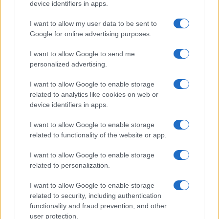
device identifiers in apps.
Syndication
Culture
I want to allow my user data to be sent to
Google for online advertising purposes.
Salute
Globalist
I want to allow Google to send me
Megachip
Globalscience
personalized advertising.
GiULia
Globalsport
I want to allow Google to enable storage
related to analytics like cookies on web or
Prima Pagina
device identifiers in apps.
I want to allow Google to enable storage
related to functionality of the website or app.
Giornale dello
Facebook
Spettacolo
I want to allow Google to enable storage
Twitter
related to personalization.
Wondernet
Cookie Policy
I want to allow Google to enable storage
Giuliana Sgrena
related to security, including authentication
Chi siamo
functionality and fraud prevention, and other
user protection.