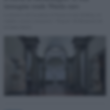
immagine rende 50mila euro
La direttrice dell'Accademia di Firenze Cecilie Hollberg: mi
candido a restare e non presto i "Prigioni" del Buonarroti che
mi hanno chiesto