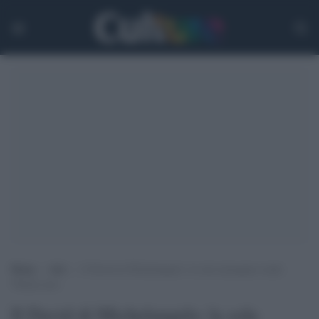
Home
>
Arti
>
Il David di Michelangelo: la sola immagine rende
50mila euro
Il David di Michelangelo: la sola