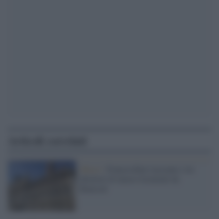
Articoli correlati
Musei /
Franceschini riassume i tre
direttori di museo licenziati da
Bonisoli