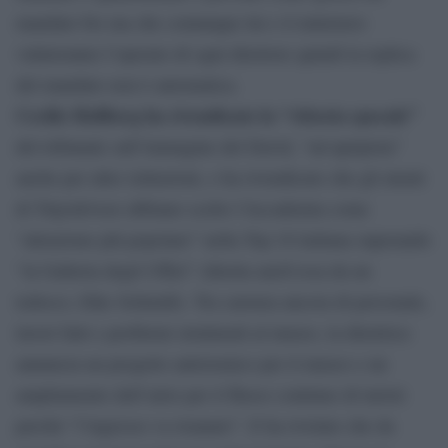
mandato bis ma che comunque lui e il ministero
valuteranno l’operato di ogni direttore quindi la replica
del mandato non è automatica.
Cecilie Hollberg ha rivendicato la “vittoria epocale”
del tribunale sull’immagine del David, “un’apripista”
anche per altre istituzioni, e ha rivendicato che gli utenti
di TripAdvisor abbiano scelto l’Accademia come
“attrazione più popolare” nella Top 10 italiana superando
“la Galleria degli Uffizi” (diretta anch’essa da un
tedesco, Eike Schmidt). Tra carenza ancora di personale,
lavori fatti e problemi strutturali al museo, la direttrice
annuncia un progetto antisismico per il museo e un
ampliamento dell’atrio per il flusso continuo di turisti
perché “l’ingresso va risanato”. E ha rivelato che da