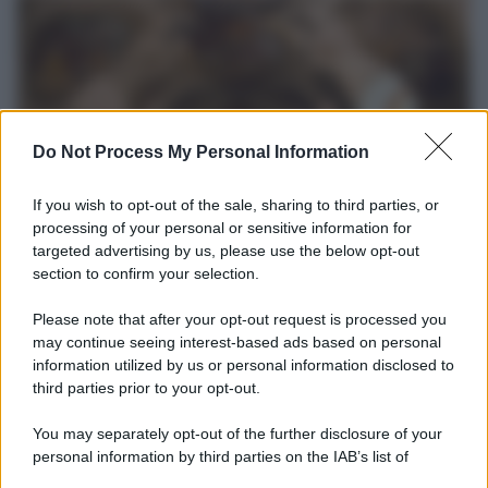
Do Not Process My Personal Information
If you wish to opt-out of the sale, sharing to third parties, or
processing of your personal or sensitive information for
targeted advertising by us, please use the below opt-out
Università di Siena /
Il Palazzo del Rettorato apre le porte:
section to confirm your selection.
appuntamento per il 16 agosto
Please note that after your opt-out request is processed you
In occasione del Palio di Siena l'Ateneo offrirà delle visite guidate
may continue seeing interest-based ads based on personal
gratuite. Sarano aperte al pubblico l’Aula Magna storica, la Sala
information utilized by us or personal information disclosed to
Consiliare e l’Aula Magna.
third parties prior to your opt-out.
Tendenze /
Sale il numero degli acquisti online in Europa e
You may separately opt-out of the further disclosure of your
aumentano le vendite di articoli second hand
personal information by third parties on the IAB’s list of
downstream participants.