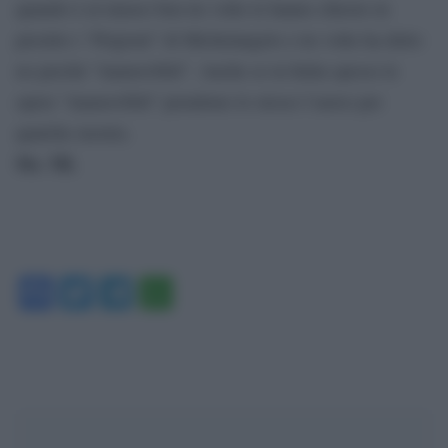
quando è al museo ben tre volte le hanno chiesto in
prestito i “Prigioni” di Michelangelo e tre volte ha detto
no perché “inamovibili”. Anche se in Italia spesso le
opere “inamovibili” prendono lo stesso l’aereo per
qualche mostra.
Ste. Mi.
Facebook
Twitter
Telegram
WhatsApp