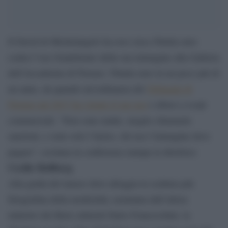
Il David di Michelangelo ha reso circa 50mila euro
contro l’uso fraudolento della sua immagine alla Galleria
dell’Accademia di Firenze: 50mila euro in un poco più di
un anno, da quando un’ordinanza del
Tribunale di
Firenze nel 2017 ha vietato il suo uso
e abuso a scopi
commerciali. “Non sono multe, meglio chiamarle
sanzioni, e sono solo l’inizio, chi usa l’immagine deve
pagare”, esclama in conferenza stampa la direttrice
Cecilie Hollberg
.
Alla guida del museo dove alloggia la scultura più
fotografata della modernità, nominata dall’allora
ministro dei Beni culturali Dario Franceschini, la