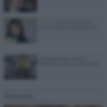
Il lutto /
Lea Mattarella, la critica
d'arte che capiva il valore delle artiste
Il tribunale difende il David di
Michelangelo e blocca un sito internet
Ultime notizie