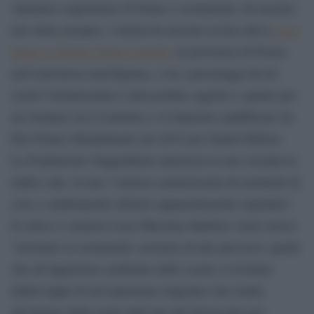
Autentico esploratore di forme e cromatismi, da inserire
nel clima europeo, l’artista ha lasciato la ben attiva
casa-
museo a Monte Vidon Corrado
, in provincia di Fermo
nell’entroterra marchigiano, e tra i personaggi da lui
creati l’Amalassunta è stata perfino oggetto e spunto per
un romanzo tra il realistico e il fantastico pubblicato da
Pier Franco Brandimarte nel 2015 per Giunti Editore.
La Fondazione Guggenheim attraversa la sua vicenda in
undici sale, in una “carriera caratterizzata da momenti di
crisi e cambiamenti stilistici apparentemente repentini”.
Il critico e curatore Luca Massimo Barbera vuole invece
“mostrare la sostanziale coerenza di tale percorso: quelle
che all’apparenza sembrano delle cesure si rivelano
infatti tappe di un’esperienza singolare che risalta
all’interno della storia dell’arte del Novecento per