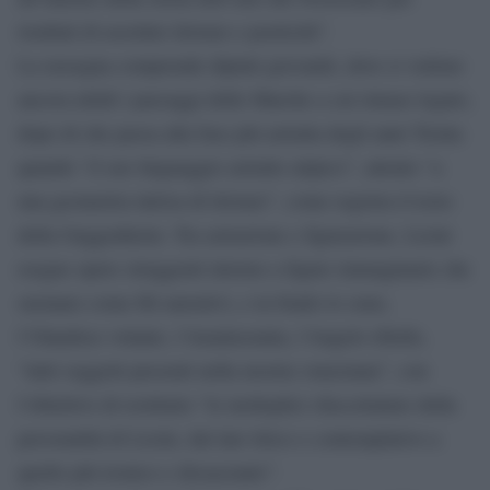
risultati di assoluto lirismo e poeticità”.
La rassegna comprende dipinti giovanili, dove si vedono
ancora nitidi i paesaggi delle Marche a cui rimase legato,
dopo di che passa alla fase più astratta degli anni Trenta
quando “il suo linguaggio astratto atipico”, attento “a
una geometria intrisa di lirismo”, come registra il testo
della Guggenheim. Tra astrazione e figurazione, Licini
esegue opere struggenti intorno a figure immaginarie che
suonano come fili narrativi, e in fondo lo sono,
l’Olandese volante, l’Amalassunta, l’Angelo ribelle,
“tutti soggetti presenti nella mostra veneziana”, con
l’obiettivo di restituire “le molteplici sfaccettature della
personalità di Licini, dal lato lirico e contemplativo a
quello più ironico e dissacrante”.