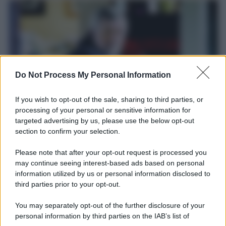
Do Not Process My Personal Information
If you wish to opt-out of the sale, sharing to third parties, or
processing of your personal or sensitive information for
targeted advertising by us, please use the below opt-out
Il ricordo /
Le radici di Francesco
section to confirm your selection.
Una domenica di settembre con Guccini nella sua casa a Pàvana,
Please note that after your opt-out request is processed you
tra ricordi del premio Tenco, la gara di disegni con Andrea
may continue seeing interest-based ads based on personal
Pazienza sulle tovaglie di carta, il rapporto con i fan che
information utilized by us or personal information disclosed to
continuano a cercarlo e la bellezza delle montagne e dei gatti.
third parties prior to your opt-out.
L'album /
"Timeless", il nuovo album postumo di Prince
You may separately opt-out of the further disclosure of your
racconta quattro decenni di creatività
personal information by third parties on the IAB’s list of