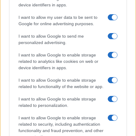
device identifiers in apps.
Syndication
Culture
I want to allow my user data to be sent to
Google for online advertising purposes.
Salute
Globalist
I want to allow Google to send me
Megachip
Globalscience
personalized advertising.
GiULia
Globalsport
I want to allow Google to enable storage
related to analytics like cookies on web or
Prima Pagina
device identifiers in apps.
I want to allow Google to enable storage
related to functionality of the website or app.
Giornale dello
Facebook
Spettacolo
I want to allow Google to enable storage
Twitter
related to personalization.
Wondernet
Cookie Policy
I want to allow Google to enable storage
Giuliana Sgrena
related to security, including authentication
Chi siamo
functionality and fraud prevention, and other