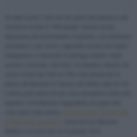
Osvaldo Licini è stato uno dei pittori più fantasiosi, più
eterodossi di tutto il ‘900 italiano. Passato da una
figurazione già movimentata e irregolare a un astrattismo
geometrico e già vivace è approdato un’arte dove figure
immaginarie si inserivano in paesaggi astratti e dagli
accenni a orizzonti, cieli mari. Un autentico maestro del
colore vissuto dal 1894 al 1958, Gran premio per la
pittura alla Biennale di Venezia nell’ultimo anno di vita,
l’artista gode adesso di una vasta retrospettiva nella città
lagunare: la Fondazione Guggenheim raccoglie oltre
cento opere nella mostra
“Osvaldo Licini. Che un vento
di follia totale mi sollevi”
curata da Luca Massimo
Barbero e in corso fino al 14 gennaio 2019.