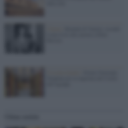
della città
Cinema /
Biennale di Venezia: secondo
Leone d’oro alla carriera a Ellen
Burstyn
Il riconoscimento /
Premio Nazionale
Templum per la riapertura del Cortile
dell'Agrippa
Ultime notizie