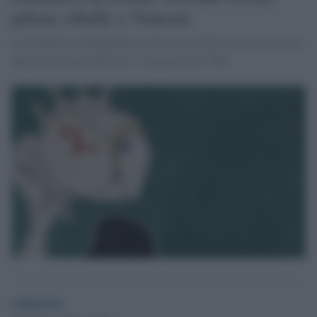
pittore ribelle a Venezia
La Fondazione Guggenheim ripercorre l'intero percorso di uno
degli artisti più fantasiosi e irregolari del '900
redazione