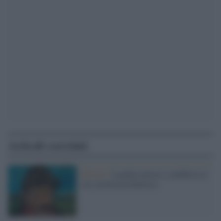
Articoli correlati
Maestri /
Ligabue pittore, è pubblica la
sua cartella psichiatrica