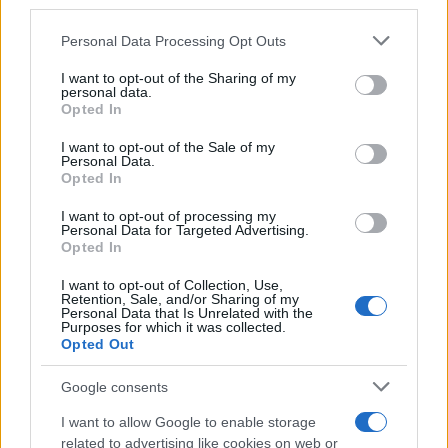
downstream participants.
Personal Data Processing Opt Outs
This information may also be disclosed by us to third parties
on the IAB’s List of Downstream Participants that may further
L'inaugurazione /
Cuneo inaugura Esseci: il nuovo polo
I want to opt-out of the Sharing of my
disclose it to other third parties.
culturale nell’ex ospedale di Santa Croce
personal data.
Opted In
Please note that this website/app uses one or more Google
services and may gather and store information including but
I want to opt-out of the Sale of my
Personal Data.
not limited to your visit or usage behaviour. You may click to
Opted In
grant or deny consent to Google and its third-party tags to
Musica /
Love Sensation, il primo duetto di Madonna e Kylie
use your data for below specified purposes in below Google
Minogue
I want to opt-out of processing my
consent section.
Personal Data for Targeted Advertising.
Opted In
I want to opt-out of Collection, Use,
Retention, Sale, and/or Sharing of my
Personal Data that Is Unrelated with the
Purposes for which it was collected.
Opted Out
Google consents
I want to allow Google to enable storage
related to advertising like cookies on web or