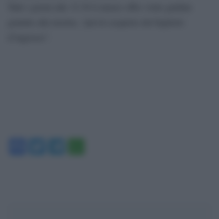
Tutti i giorni alle 15.30 il museo offre visite guidate
gratuite alla mostra, “previo acquisto del biglietto
d’ingresso”.
Facebook
Twitter
Telegram
WhatsApp