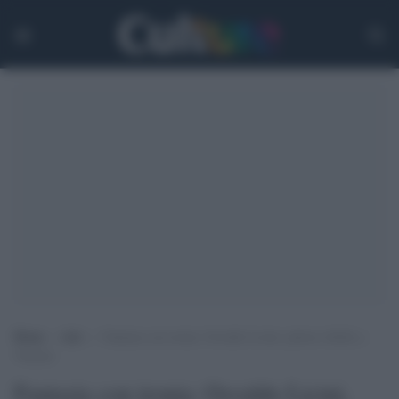
Home
>
Arti
>
Fantasia con ironia: Osvaldo Licini, pittore ribelle a
Venezia
Fantasia con ironia: Osvaldo Licini,