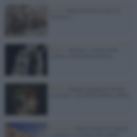
Il tour /
Rinasce Ferrari (e non è la
Formula 1)
Mostre /
Bernini, il virtuoso della
scultura e della libertà d'artista
Mostre /
Quando un peperone diventa
un ritratto: Arcimboldo debutta a Roma
Il restauro /
Palazzo Ducale di Venezia
si prepara a restaurare due simboli