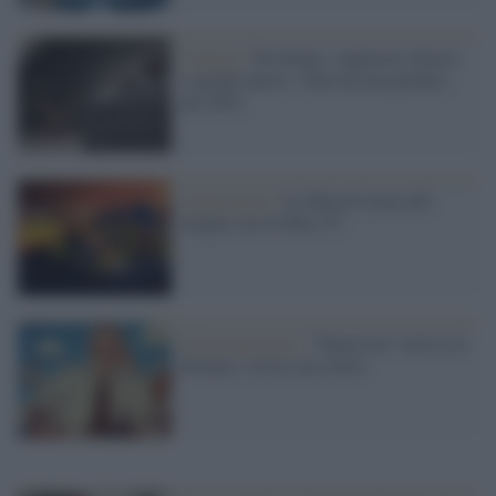
Cinema /
Tra biopic, supereroi, horror
e grandi autori: i film da non perdere
nel 2025
Animazione /
La Marvel torna alle
origini con X-Men '97
Il documentario /
“Steen Lee” arriva su
Disney+ con la sua storia