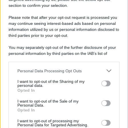
L'anniversario /
90 anni di Yves Saint Laurent, tra moda e
section to confirm your selection.
scandali
Please note that after your opt-out request is processed you
Lo stilista francese di origini algerine per tutta la sua vita è stato
may continue seeing interest-based ads based on personal
come un faro per l'emancipazione del guardaroba femminile, tra
information utilized by us or personal information disclosed to
spregiudicatezza e talento.
third parties prior to your opt-out.
Il riconoscimento /
Consegnato alla professoressa Nadia
You may separately opt-out of the further disclosure of your
Marchettini il premio “Advances in Cleaner Production
personal information by third parties on the IAB’s list of
Award”
downstream participants.
Personal Data Processing Opt Outs
This information may also be disclosed by us to third parties
on the IAB’s List of Downstream Participants that may further
Le programmazioni /
I documentari RAI che raccontano
I want to opt-out of the Sharing of my
disclose it to other third parties.
l'Italia: da Mennea, a Tina Anselmi sino a Renzo Piano è
personal data.
Opted In
atteso un autunno tra grandi biografie, cultura, sport e crime
Please note that this website/app uses one or more Google
services and may gather and store information including but
I want to opt-out of the Sale of my
Personal Data.
not limited to your visit or usage behaviour. You may click to
Opted In
grant or deny consent to Google and its third-party tags to
L'evento /
Cent'anni di Turandot: torna a Verona lo
use your data for below specified purposes in below Google
spettacolo di Zeffirelli
I want to opt-out of processing my
consent section.
Personal Data for Targeted Advertising.