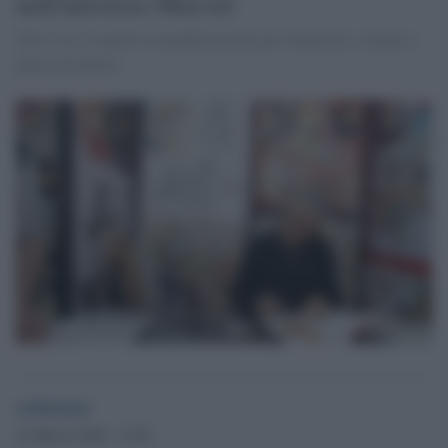
nell'universo Marvel
Dal 13 al 15 aprile la manifestazione per fumettari, cosplay e
game ed editori
redazione
23 Marzo 2018 - 17.03