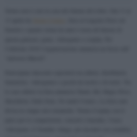
Torino non è solo la casa del Salone del Libro. Dal 13 al
15 aprile ha
Torino Comics
, fiera al Lingotto Fiere sul
fumetto e quanto ormai da anni è ruota all’interno di
questa galassia: game, videogame e cosplay. Per
l’edizione 2018 l’organizzazione annuncia un focus sull’
“universo Marvel”.
Partecipano duecento espositori tra editori, distributori,
fumetterie, videogames e giochi da tavolo e di ruolo. Tra
le case editrici la fiera annuncia Tunuè, Bd, Magic Press,
Shockdom, Dark Zone, No lands Comics. La fiera sarà
divisa in cinque aree tematiche: Torino Cosplay con il
palco per le competizioni, concerti e karaoke, l’Area
videogame, il Youtube village, per incontri con youtuber,