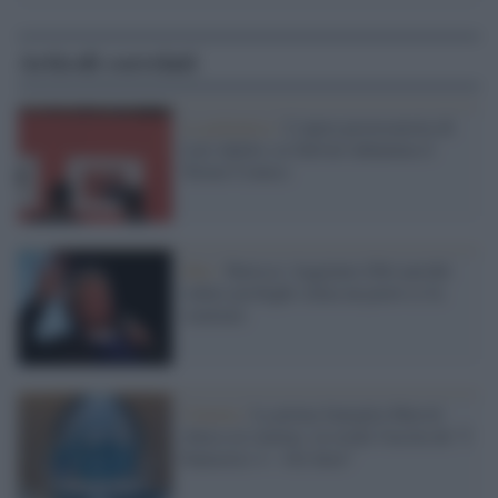
Articoli correlati
La polemica /
L’opera provocatoria di
Luis Quiles su Salvini infiamma il
Torino Comics
Idee /
Baricco: leggiamo libri perché
vedere profughi senza un porto ci fa
vomitare
Cinema /
La prima famiglia Marvel
sbarca al cinema: in estate l'uscita de "I
Fantastici 4 – Gli Inizi"