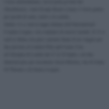
l’Area entertainment, con la pista go-kart dei
Ghostbusters, varie Escape Room a tema e l’Area games
per giochi di carte, ruolo e in scatola.
Sabato 14 ci sarà la tappa italiana dell’International
Cosplay League, con cosplayer da mezzo mondo. Il 15 ci
sarà la sfilata con gara e premio finale di un viaggio per
due persone al London Film and Comic Con,
all’Olympia di Londra dal 27 al 29 luglio, con due
diamond pass per incontrare Jason Momoa, star di Game
Of Thrones e di Justice League.