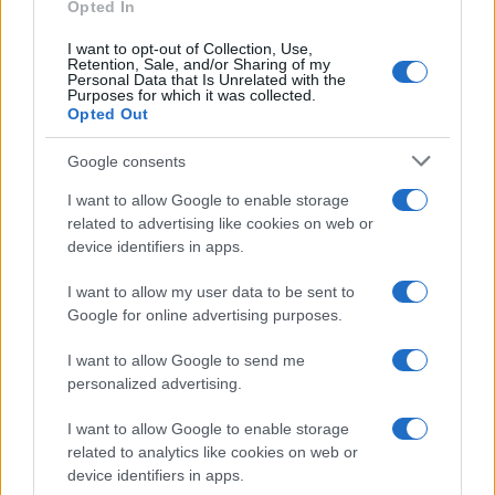
Opted In
I want to opt-out of Collection, Use,
Retention, Sale, and/or Sharing of my
Personal Data that Is Unrelated with the
Purposes for which it was collected.
Opted Out
Google consents
I want to allow Google to enable storage
related to advertising like cookies on web or
device identifiers in apps.
Syndication
Culture
I want to allow my user data to be sent to
Google for online advertising purposes.
Salute
Globalist
I want to allow Google to send me
Megachip
Globalscience
personalized advertising.
GiULia
Globalsport
I want to allow Google to enable storage
related to analytics like cookies on web or
Prima Pagina
device identifiers in apps.