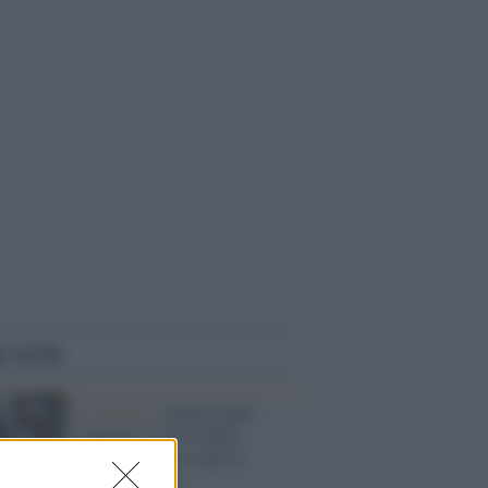
i anche
La ricerca /
Schiavi dello
schermo: il costo della
connessione no-stop su
umore e salute