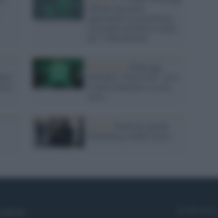
:
offrono una nuova
opportunità al giornalismo
tracciando una nuova strada
per l’informazione
Tecnologia /
Whatsapp
uove
introduce "Chat Lock": ecco
rivo
la nuova funzione e a cosa
serve
Social /
Facebook, perché
Zuckerberg cambia faccia
Syndication
cebook