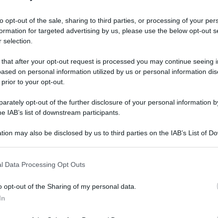
to opt-out of the sale, sharing to third parties, or processing of your per
formation for targeted advertising by us, please use the below opt-out s
 selection.
 that after your opt-out request is processed you may continue seeing i
ased on personal information utilized by us or personal information dis
 prior to your opt-out.
rately opt-out of the further disclosure of your personal information by
he IAB’s list of downstream participants.
 come la stessa società scrive dal proprio profilo
tion may also be disclosed by us to third parties on the IAB’s List of 
totale” dell’app di messaggistica (già in gran
 that may further disclose it to other third parties.
er incentivare gli utenti verso il servizio
 that this website/app uses one or more Google services and may gath
l Data Processing Opt Outs
o e chiamato ‘Max’.
including but not limited to your visit or usage behaviour. You may click 
 to Google and its third-party tags to use your data for below specifi
o opt-out of the Sharing of my personal data.
ogle consent section.
e: “Oggi il governo russo ha tentato di bloccare
In
ivo di spingere le persone verso un’app di