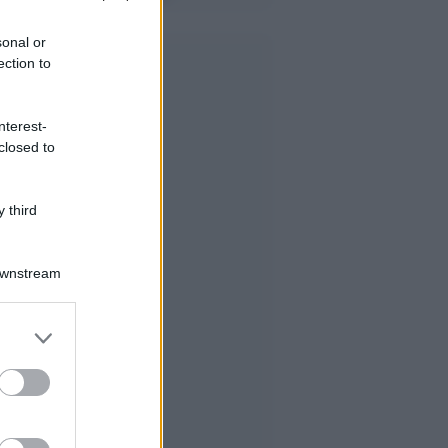
sonal or
ection to
nterest-
closed to
 third
Downstream
er and store
to grant or
ed purposes