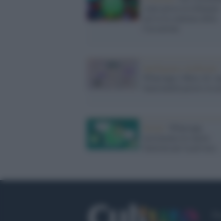
come prova in tribunale
arriva la sentenza della
Cassazione
Intelligenza Artificiale /
Whatsapp e Meta AI: n
funzionalità presto in ar
Social /
Whatsapp
incrementa tre nuove
funzioni per la privacy
Fa