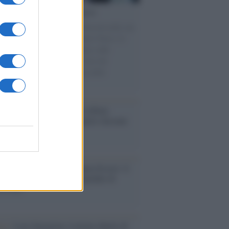
cordo /
Le radici di Francesco
omenica di settembre con Guccini nella sua
a Pàvana, tra ricordi del premio Tenco, la
di disegni con Andrea Pazienza sulle
ie di carta, il rapporto con i fan che
nuano a cercarlo e la bellezza delle
gne e dei gatti.
bum /
"Timeless", il nuovo album
mo di Prince racconta quattro decenni
eatività
augurazione /
Cuneo inaugura Esseci: il
 polo culturale nell’ex ospedale di
a Croce
ca /
Love Sensation, il primo duetto di