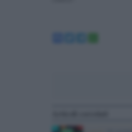
Facebook
Twitter
Telegram
WhatsA
Articoli correlati
La novità /
Gli screensh