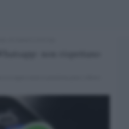
pp: non rispettano le nostre leggi
Whatsapp: non rispettano
o al tappeto mentre la piattaforma punta i riflettori