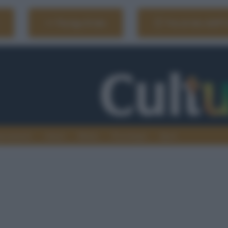
Naviga il sito
Vai al sito dell'
ionamenti
Atenei
Media
Tecnologia
Sport