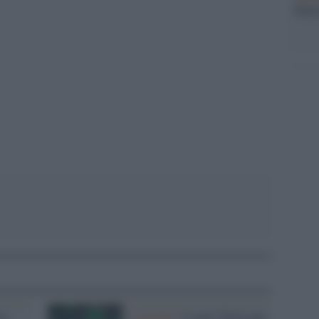
Mado
pp
ot
La novità /
I canali Whatsapp