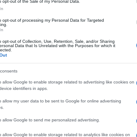
o opt-out of the Sale of my Personal Data.
e ancora “Cercare di isolare oltre 100 milioni di
In
sicure è un passo indietro e non può che portare
to opt-out of processing my Personal Data for Targeted
ni russi. Continuiamo a fare tutto il possibile
ing.
In
.
o opt-out of Collection, Use, Retention, Sale, and/or Sharing
ersonal Data that Is Unrelated with the Purposes for which it
mate sia da Whatsapp che da Telegram nella
lected.
Out
fettiva della politica di regolamentazione russa è
 con cittadinanza francese Pavel Durov – che,
Ulti
consents
to una forte restrizione con l’accusa di
o allow Google to enable storage related to advertising like cookies on
ecifico viene accusata di non prevenire
evice identifiers in apps.
 scopi terroristici.
o allow my user data to be sent to Google for online advertising
s.
tre le autorità incentivano l’utilizzo di Max,
to allow Google to send me personalized advertising.
 molto meno utilizzato dalla popolazione.
super-app lanciata da VK che garantisce
o allow Google to enable storage related to analytics like cookies on