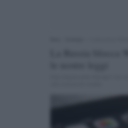
Home
>
Tecnologia
>
La Russia blocca Whatsa
La Russia blocca 
le nostre leggi
Dopo telegram anche whatsapp è stato mess
sulla sicurezza dei cittadini