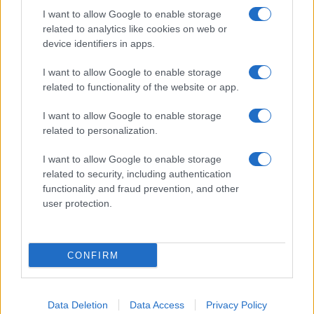
GiULia
Globalsport
I want to allow Google to enable storage
related to analytics like cookies on web or
Prima Pagina
device identifiers in apps.
I want to allow Google to enable storage
related to functionality of the website or app.
Giornale dello
Facebook
Spettacolo
I want to allow Google to enable storage
Twitter
related to personalization.
Wondernet
Cookie Policy
I want to allow Google to enable storage
Giuliana Sgrena
related to security, including authentication
Chi siamo
functionality and fraud prevention, and other
user protection.
Preferenze Privacy
CONFIRM
©2020 Culture • All right reserved.
Data Deletion
Data Access
Privacy Policy
Syndication