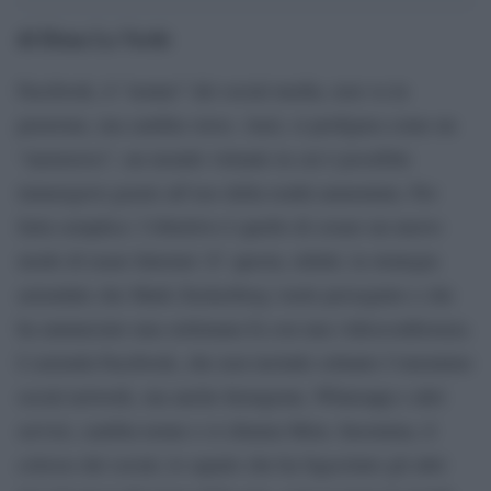
di
Elena La Verde
Facebook, il “nonno” dei social media, non va in
pensione, ma cambia verso. Anzi, si prefigura come un
“metaverso”, un mondo virtuale in cui è possibile
immergersi grazie all’uso della realtà aumentata. Per
farla semplice: l’obiettivo è quello di creare un nuovo
modo di usare Internet. E’ questa, infatti, la strategia
aziendale che Mark Zuckerberg vuole perseguire e che
ha annunciato una settimana fa con una videoconferenza.
L’azienda Facebook, che non include soltanto l’omonimo
social network, ma anche Instagram, Whatsapp e altri
servizi, cambia nome e si chiama Meta. Insomma, il
colosso dei social, lo squalo che ha fagocitato gli altri