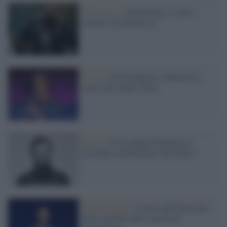
Tecnologia /
Zuckerberg e i nuovi
progetti sul metaverso
Social /
Da Sixdegrees a Metaverso,
storie che fanno storia
Social /
Cosa spinge Facebook al
possibile cambiamento del nome?
Media village /
L'uomo del Novecento
deve resettare tutto: parola di