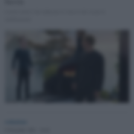
faccia
I molti motivi che inducono il colosso dei social al
cambiamento
redazione
9 Novembre 2021 - 14.42