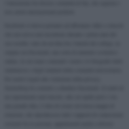
l’interazione fra diverse comunità di fan, che seguono i
loro artisti internazionali preferiti.
Facebook si ritrova pertanto ad affrontare sfide e ostacoli
che non aveva mai incontrato durante i primi anni del
suo esordio: nato da un’idea fra i banchi del college, in
origine era Facemash, una sorta di annuario scolastico
online, in cui erano contenuti i nomi e le fotografie delle
studentesse e degli studenti della comunità universitaria.
Per motivi legati alla violazione della privacy,
Zuckerberg fu costretto a chiudere Facemash. Si trattò di
un esperimento mal riuscito, alle cui spalle però c’era
una grande idea. L’idea di creare un’estesa mappa di
relazioni, che riproducesse tutti i rapporti di connessione
esistenti fra le persone, appartenenti anche a diverse