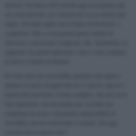
network. Gli intessi dell’azienda oggi non puntano più
sul social network, ma s’inseriscono in un contesto più
ampio. Prevedere quale sarà il futuro di Facebook, è
complicato. Dire a cosa porterà questo cambio di
direzione, è ancora più complicato. Ma Zuckerberg, lo
sappiamo, ha grandi ambizioni e mira a voler cambiare
di nuovo il mondo di Internet.
Per farlo forse gli converrebbe guardarsi alle spalle e
ripartire di nuovo da quell’idea di 17 anni fa, nata fra i
banchi dell’università. Un’idea semplice, che non aveva
forti ispirazioni, ma che proprio per via della sua
semplicità, ha avuto conseguenze imprevedibili ed
incredibili, tali da rivoluzionare il mondo. Ma oggi,
esistono ancora queste idee?