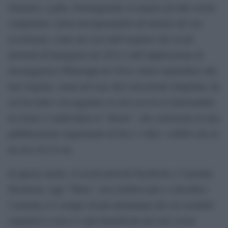
rimanere a galla, fronteggiando al meglio gli altri social
competitori, talora incorporandoli all’interno del suo
ecosistema, come nel caso dell’acquisto del social
network di Instagram nel 2012 e dell’applicazione di
messaggistica Whatsapp nel 2014, talora ispirandosi alle
loro logiche, come nel caso del concorrente Snapchat, da
cui ha tratto e ha aggiunto ai suoi servizi la funzionalità
di creare e condividere le “Storie”, che consistono in una
pubblicazione sequenziale di foto e video, visibili solo in
un arco di 24 ore.
In questo modo, il social network Facebook e l’azienda
Facebook, oggi “Meta”, non tendono più a coincidere:
l’azienda si è sempre di più allontanata dal suo modello
originario e non si è più identificata nel solo social