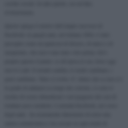
cerchie sociali. In altre parole, era un’idea
rivoluzionaria.
Questo spiega il motivo dell’ampio successo di
Facebook: in quegli anni, nel lontano 2004, è stato
percepito come un qualcosa di diverso, di unico e di
inaspettato, che non è mai stato visto prima. Ed è
proprio questo il punto: se all’epoca lo era, forse oggi
non lo è più. Il mondo cambia, le mode cambiano, i
gusti cambiano. Tutto si evolve. E’ chiaro che se non si è
in grado di adattarsi ai tempi che corrono, si corre il
rischio di essere dimenticati o nel peggiore dei casi di
risultare poco moderni. L’azienda Facebook, nel corso
degli anni, ha sicuramente dimostrato di avere una
natura camaleontica e ha cercato in ogni modo di