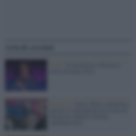
Articoli correlati
Social /
Da Sixdegrees a Metaverso,
storie che fanno storia
Il tentativo /
Bezos, Musk e Zuckerberg
mettono il turbocapitalismo al treno di
Trump per cambiare l'Europa
'antidemocratica'