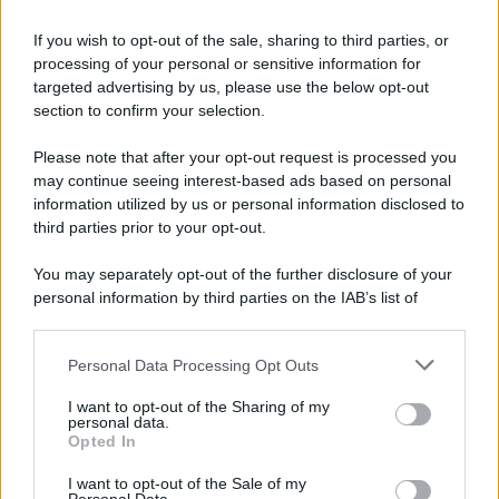
If you wish to opt-out of the sale, sharing to third parties, or
processing of your personal or sensitive information for
targeted advertising by us, please use the below opt-out
section to confirm your selection.
L'attesa /
Un estate di calcio: tra Mondiali e Serie A
Please note that after your opt-out request is processed you
Terminata la Coppa del Mondo, Infantino prova a privatizzare i
may continue seeing interest-based ads based on personal
tornei mondiali. Nel frattempo, il calciomercato va avanti e
information utilized by us or personal information disclosed to
sembra regalarci una Serie A di livello
third parties prior to your opt-out.
Università di Siena /
Il Palazzo del Rettorato apre le porte:
You may separately opt-out of the further disclosure of your
appuntamento per il 16 agosto
personal information by third parties on the IAB’s list of
downstream participants.
Personal Data Processing Opt Outs
This information may also be disclosed by us to third parties
on the IAB’s List of Downstream Participants that may further
Tendenze /
Sale il numero degli acquisti online in Europa e
I want to opt-out of the Sharing of my
disclose it to other third parties.
aumentano le vendite di articoli second hand
personal data.
Opted In
Please note that this website/app uses one or more Google
services and may gather and store information including but
I want to opt-out of the Sale of my