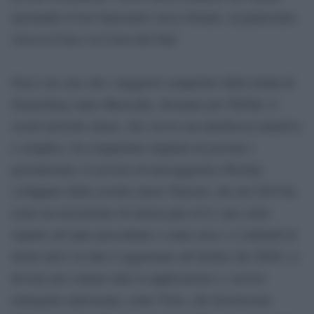
spostando il loro baricentro verso Oriente, in particolare
verso la Cina e la Corea del Sud.
Non è un caso che i maggiori competitor della trinità di
Zuckerberg siano Musically, divenuto poi TikTok, il
social network cinese, che con la sua interfaccia intuitiva
e semplice, ha conquistato migliaia di giovani e
giovanissimi; il servizio di messaggistica Wechat,
sviluppato della società cinese Tencent, che nel 2019 ha
avuto un incremento di utenza pari al 6,1 per cento
rispetto all’anno precedente e conta circa 1,2 miliardi di
utenti attivi (il dato è aggiornato all’ottobre del 2020); si
devono poi contare tutte le applicazioni e i servizi
emergenti sudcoreani, come Vlive, che favoriscono