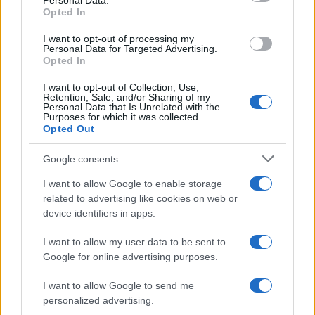
Personal Data.
not limited to your visit or usage behaviour. You may click to
Opted In
grant or deny consent to Google and its third-party tags to
Il caso /
Trump ha quasi esaurito l'arsenale Usa, ma il
use your data for below specified purposes in below Google
tycoon smentisce
I want to opt-out of processing my
consent section.
Personal Data for Targeted Advertising.
Opted In
I want to opt-out of Collection, Use,
Retention, Sale, and/or Sharing of my
Personal Data that Is Unrelated with the
Purposes for which it was collected.
Opted Out
Google consents
I want to allow Google to enable storage
related to advertising like cookies on web or
device identifiers in apps.
Syndication
Culture
I want to allow my user data to be sent to
Google for online advertising purposes.
Salute
Globalist
I want to allow Google to send me
Megachip
Globalscience
personalized advertising.