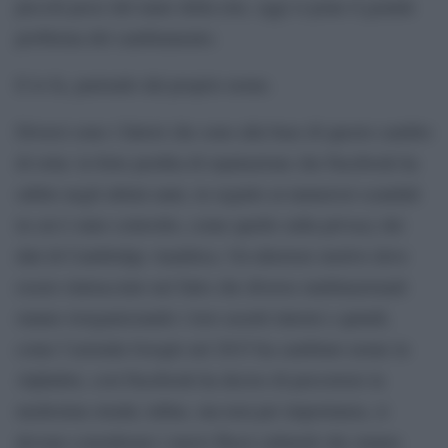
piccoli pesci del mare della rete, oggi si pone il grande
problema del cambiamento.
E lo fa, partendo dal proprio nome.
Diversi sono i fattori che sono alla base di questo cambio
di rotta: la forte perdita di reputazione che Facebook ha
subito negli ultimi anni, in seguito ai numerosi scandali
in cui è stato coinvolto, come quello sulla privacy dei
dati di Cambridge Analitica. Un ulteriore motivo deve
essere rintracciato nel fatto che diverse multinazionali
stanno riorganizzando i loro assetti interni e quindi,
come l’azienda Google nel 2015 ha cambiato nome in
Alphabet, così Facebook ha deciso di percorrere la
medesima strada; infine, ma non per importanza, si
devono considerare i nuovi flussi culturali che stanno