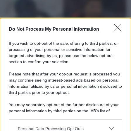
Do Not Process My Personal Information
If you wish to opt-out of the sale, sharing to third parties, or
processing of your personal or sensitive information for
targeted advertising by us, please use the below opt-out
section to confirm your selection.
L'attesa /
Un estate di calcio: tra Mondiali e Serie A
Please note that after your opt-out request is processed you
Terminata la Coppa del Mondo, Infantino prova a privatizzare i
may continue seeing interest-based ads based on personal
tornei mondiali. Nel frattempo, il calciomercato va avanti e
information utilized by us or personal information disclosed to
sembra regalarci una Serie A di livello
third parties prior to your opt-out.
Università di Siena /
Il Palazzo del Rettorato apre le porte:
You may separately opt-out of the further disclosure of your
appuntamento per il 16 agosto
personal information by third parties on the IAB’s list of
downstream participants.
Personal Data Processing Opt Outs
This information may also be disclosed by us to third parties