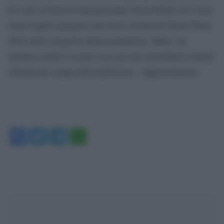
ha vinto al festival internazionale Serial Killer ed è stata
eletta miglior progetto televisivo al festival Finale Plzeň
2020 nella categoria Serial production. Infine, ha
ottenuto anche il Leone Ceco per gli straordinari risultati
ottenuti nel campo dell’audiovisivo. Approvatissima.
Facebook
Twitter
Telegram
WhatsApp