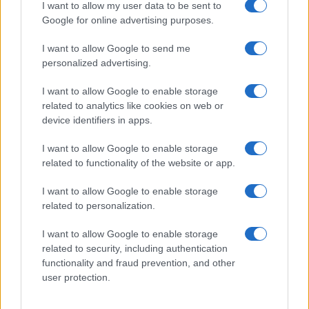
Syndication
Culture
I want to allow my user data to be sent to
Google for online advertising purposes.
Salute
Globalist
I want to allow Google to send me
Megachip
Globalscience
personalized advertising.
GiULia
Globalsport
I want to allow Google to enable storage
related to analytics like cookies on web or
Prima Pagina
device identifiers in apps.
I want to allow Google to enable storage
related to functionality of the website or app.
Giornale dello
Facebook
Spettacolo
I want to allow Google to enable storage
Twitter
related to personalization.
Wondernet
Cookie Policy
I want to allow Google to enable storage
Giuliana Sgrena
related to security, including authentication
Chi siamo
functionality and fraud prevention, and other
user protection.
Preferenze Privacy