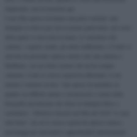
imparziale, non la troverete qui.
I suoi film spesso ricordano una pièce teatrale: una
famiglia si ritrova per un’occasione particolare, nel corso
della quale si snocciola la trama. Le maschere che
cadono, i segreti svelati, gli attriti riaffiorano, e il tutto si
articola tra presente (spesso anche solo una stanza) e
flashback, con un ritmo serrato che mi ha sempre
catturata. Come lo stesso regista ha affermato, il suo
intento è mettere in luce “una specie di metafora su
quanto sia difficile amare e riconoscersi o meno nella
fotografia incorniciata che ritrae la famiglia felice e
sorridente». Obiettivo riuscito nel film del 2018 “A casa
tutti bene”, da cui lo stesso regista ha ripreso trama e
personaggi per articolarli e approfondirli ulteriormente