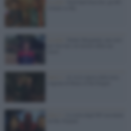
La serie /
Nord Sud Ovest Est: gli 883
tornano su Sky
La serie /
Dennis Bergamini, una serie
per fare luce sul mistero della sua
morte
Serie tv /
Al via le riprese della terza
stagione di House of the Dragon
Serie tv /
La storia degli 883 raccontata
da Sky Original