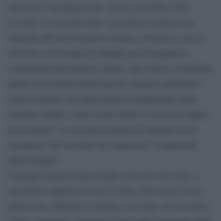
attraverso l’omonima serie, uscita a dicembre 2021.
La serie “A casa tutti bene” racconta la storia di una
famiglia dell’alta borghesia romana, i Ristuccia, che si
ritrovano al ristorante di famiglia per festeggiare il
compleanno del patriarca, Pietro. Ma la festa si trasforma
presto in occasione ideale per far emergere problemi e
rancori irrisolti che fanno alzare la temperatura della
tensione. Inoltre, a fine serata, Pietro si accascia colpito
da un infarto. La sua morte porterà all’apertura di un
testamento che non farà che esasperare i componenti
della famiglia.
Consiglio prima di tutto il film a chi non l’ha visto, a
mio parere superiore in cast e trama. Per essere la sua
prima serie, Muccino si mostra a suo agio con un nuovo
mezzo, portando i personaggi fuori dall’isolamento della