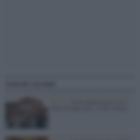
Articoli correlati
Serie tv /
Nuovo appuntamento con “I
delitti del BarLume”, su Sky Cinema