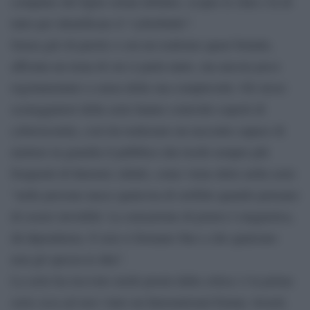
computer del figlio ormai defunto, scopre le chat e fa di
tutto per identificare il “cyberbullo”.
Senza giri di parole e con un realismo quasi brutale,
affronta un tema di cui si parla tanto, ma ancora poco
regolamentato a causa della sua complessità. Gli stessi
sceneggiatori della serie hanno coinvolto esperti di
cybersecurity, così da realizzare un racconto capace di
mettere in guardia il pubblico dai rischi sempre più
frequenti di Internet; infatti, come viene detto nella serie
“nelle persone nasce qualcosa di orribile quando pensano
di essere invisibili. La sensazione di potere è magnetica,
dà dipendenza. E non si fermano fino a che qualcuno
non gli spezza le dita”.
La serie ha ricevuto molti premi dalla critica: è la prima
serie ceca ad aver vinto un International Emmy Award,