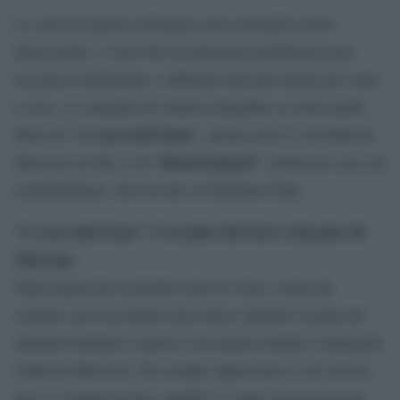
Le serie di questa settimana sono entrambe molto
interessanti, e visto che la situazione pandemica non
accenna a migliorare e abbiamo tutti più tempo per stare
a casa, vi consiglio di vederle entrambe se avete modo.
A casa tutti bene
Parlo di “
”, prima serie tv di Gabriele
#martyisdead
Muccino su Sky e di “
”, miniserie ceca sul
cyberbullismo, che trovate su Mediaset Play.
“A casa tutti bene”, l’esordio televisivo (riuscito) di
Muccino
Ogni regista ha il proprio tone of voice, come gli
scrittori, per raccontare una storia. Quando si parla da
drammi familiari e penso a un regista italiano, immagino
Gabriele Muccino. Ho sempre apprezzato il suo lavoro,
non c’è niente da fare, quindi se volete una recensione