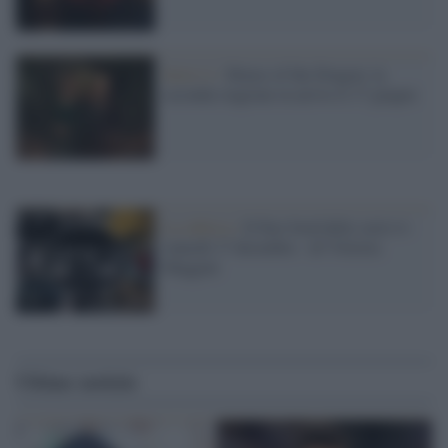
Serie tv /
House of the Dragon: la
seconda stagione in arrivo il 17 giugno
La rubrica /
Il Fast food delle serie tv-
venerdì 17 dicembre - di Vittoria
Maggini
Ultime notizie