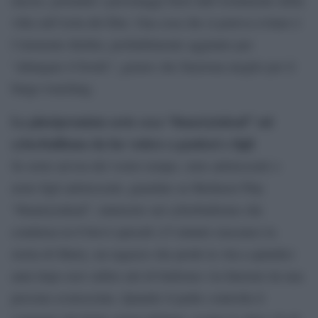
villa sull’isola del film. Una cosa che si poteva evitare è
l’elemento thriller, probabilmente aggiunto per
“allungare il brodo”, genere che funziona meglio per il
binge-watching.
La pluripremiata serie ceca “#martyisdead” sul
cyberbullismo da far vedere a genitori e figli
Se avete un’ora del vostro tempo, siete adolescenti o
avete figli adolescenti, guardate su Mediaset Play
“#martyisdead”, miniserie sul cyberbullismo che
condensa in 8 brevi episodi (15 minuti ciascuno) la
storia di Marty, un ragazzo che perde la vita a quindici
anni dopo aver subito atti di bullismo via Internet da una
persona sconosciuta. Quando il padre controlla il