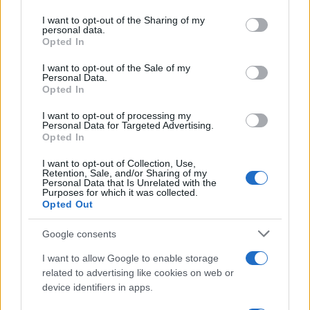
on the IAB’s List of Downstream Participants that may further
Tendenze /
Sale il numero degli acquisti online in Europa e
I want to opt-out of the Sharing of my
disclose it to other third parties.
aumentano le vendite di articoli second hand
personal data.
Opted In
Please note that this website/app uses one or more Google
services and may gather and store information including but
I want to opt-out of the Sale of my
Personal Data.
not limited to your visit or usage behaviour. You may click to
Opted In
grant or deny consent to Google and its third-party tags to
Il caso /
Trump ha quasi esaurito l'arsenale Usa, ma il
use your data for below specified purposes in below Google
tycoon smentisce
I want to opt-out of processing my
consent section.
Personal Data for Targeted Advertising.
Opted In
I want to opt-out of Collection, Use,
Retention, Sale, and/or Sharing of my
Personal Data that Is Unrelated with the
Purposes for which it was collected.
Opted Out
Google consents
I want to allow Google to enable storage
related to advertising like cookies on web or
device identifiers in apps.